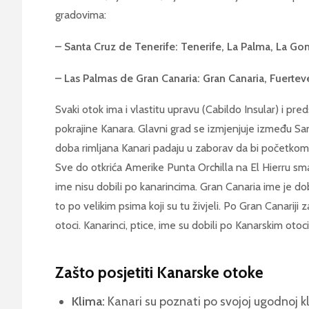
gradovima:
– Santa Cruz de Tenerife: Tenerife, La Palma, La Gom
– Las Palmas de Gran Canaria: Gran Canaria, Fuertev
Svaki otok ima i vlastitu upravu (Cabildo Insular) i pr
pokrajine Kanara. Glavni grad se izmjenjuje između Sa
doba rimljana Kanari padaju u zaborav da bi početkom 1
Sve do otkrića Amerike Punta Orchilla na El Hierru smat
ime nisu dobili po kanarincima. Gran Canaria ime je dobi
to po velikim psima koji su tu živjeli. Po Gran Canariji z
otoci. Kanarinci, ptice, ime su dobili po Kanarskim otoc
Zašto posjetiti Kanarske otoke
Klima:
Kanari su poznati po svojoj ugodnoj kl