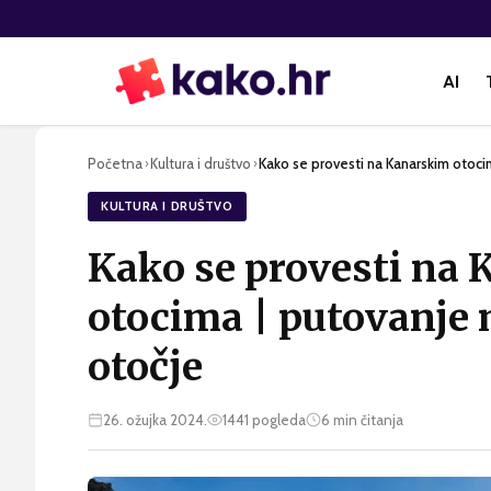
AI
Početna
Kultura i društvo
Kako se provesti na Kanarskim otoci
›
›
KULTURA I DRUŠTVO
Kako se provesti na
otocima | putovanje
otočje
26. ožujka 2024.
1441
pogleda
6
min čitanja