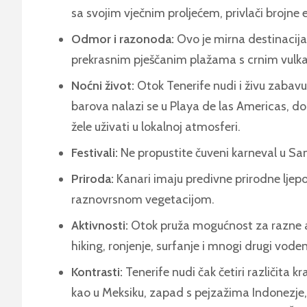
sa svojim vječnim proljećem, privlači brojne 
Odmor i razonoda:
Ovo je mirna destinacija
prekrasnim pješčanim plažama s crnim vulk
Noćni život:
Otok Tenerife nudi i živu zabavu.
barova nalazi se u Playa de las Americas, dok
žele uživati u lokalnoj atmosferi.
Festivali:
Ne propustite čuveni karneval u San
Priroda:
Kanari imaju predivne prirodne ljepot
raznovrsnom vegetacijom.
Aktivnosti:
Otok pruža mogućnost za razne ak
hiking, ronjenje, surfanje i mnogi drugi voden
Kontrasti:
Tenerife nudi čak četiri različita k
kao u Meksiku, zapad s pejzažima Indonezje,