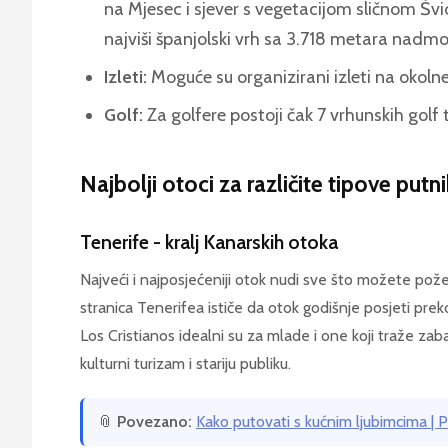
na Mjesec i sjever s vegetacijom sličnom Švic
najviši španjolski vrh sa 3.718 metara nadmor
Izleti:
Moguće su organizirani izleti na okolne
Golf:
Za golfere postoji čak 7 vrhunskih golf 
Najbolji otoci za različite tipove putn
Tenerife - kralj Kanarskih otoka
Najveći i najposjećeniji otok nudi sve što možete pože
stranica Tenerifea ističe da otok godišnje posjeti preko
Los Cristianos idealni su za mlade i one koji traže za
kulturni turizam i stariju publiku.
📎
Povezano:
Kako putovati s kućnim ljubimcima | 