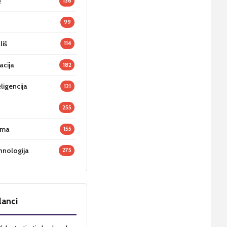
e
136
99
liš
114
acija
182
ligencija
121
255
oma
155
hnologija
275
lanci