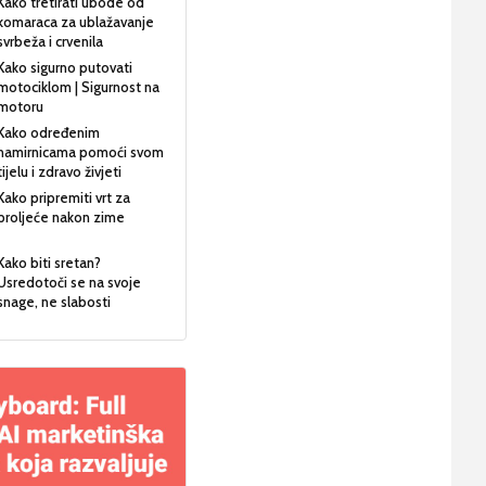
Kako tretirati ubode od
komaraca za ublažavanje
svrbeža i crvenila
Kako sigurno putovati
motociklom | Sigurnost na
motoru
Kako određenim
namirnicama pomoći svom
tijelu i zdravo živjeti
Kako pripremiti vrt za
proljeće nakon zime
Kako biti sretan?
Usredotoči se na svoje
snage, ne slabosti