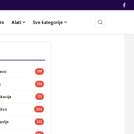
ro
Alati
Sve kategorije
ravo
218
k
126
ukacija
135
štvo
303
avlje
332