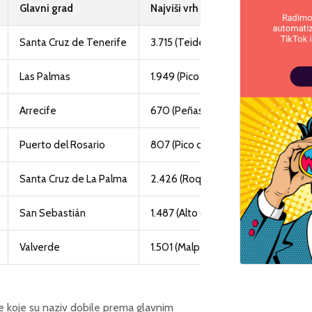
Glavni grad
Najviši vrh (m)
Santa Cruz de Tenerife
3.715 (Teide)
Las Palmas
1.949 (Pico de las Nieves)
Arrecife
670 (Peñas del Chache)
Puerto del Rosario
807 (Pico de la Zarza)
Santa Cruz de La Palma
2.426 (Roque de los Muchachos)
San Sebastián
1.487 (Alto de Garajonay)
Valverde
1.501 (Malpaso)
ine koje su naziv dobile prema glavnim