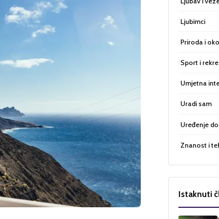
Ljubav i vez
Ljubimci
Priroda i oko
Sport i rekre
Umjetna inte
Uradi sam
Uređenje d
Znanost i te
Istaknuti č