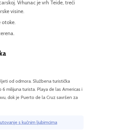
arskoj. Vrhunac je vrh Teide, treći
ske visine.
 otoke.
terena.
ika
ljeti od odmora. Službena turistička
 6 milijuna turista. Playa de las Americas i
bavu, dok je Puerto de la Cruz savršen za
Putovanje s kućnim ljubimcima