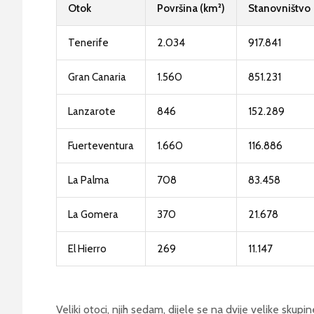
Otok
Površina (km²)
Stanovništvo
Tenerife
2.034
917.841
Gran Canaria
1.560
851.231
Lanzarote
846
152.289
Fuerteventura
1.660
116.886
La Palma
708
83.458
La Gomera
370
21.678
El Hierro
269
11.147
Veliki otoci, njih sedam, dijele se na dvije velike skup