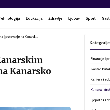
Tehnologija
Edukacija
Zdravlje
Ljubav
Sport
Gast
ma | putovanje na Kanarsk…
Kategorije
 Kanarskim
Financije i p
 na Kanarsko
Gastro kuta
Karijera i ed
Kultura i dru
Ljepota i zdr