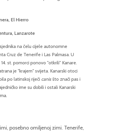
era, El Hierro
entura, Lanzarote
edsjednika na čelu cijele autonomne
nta Cruz de Tenerife i Las Palmasa. U
4. st. pomorci ponovo "otkrili" Kanare.
rana je "krajem" svijeta. Kanarski otoci
la po latinskoj riječi
canis
što znači pas i
ajedničko ime su dobili i ostali Kanarski
ima.
imi, posebno omiljenoj zimi. Tenerife,