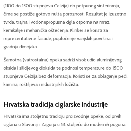
(1100 do 1300 stupnjeva Celzija) do potpunog sinteriranja,
čime se postiže gotovo nulta poroznost. Rezultat je izuzetno
tvrda, trajna i vodonepropusna cigla otporna na mraz,
kemikalije i mehanička oštećenja. Klinker se koristi za
reprezentativne fasade, popločenje vanjskih površina i
gradnju dimnjaka.
Šamotna (vatrostalna) opeka sadrži visok udio aluminijevog
oksida i silicijevog dioksida te podnosi temperature do 1500
stupnjeva Celzija bez deformacija. Koristi se za oblaganje peći,
kamina, roštiljeva i industrijskih ložišta.
Hrvatska tradicija ciglarske industrije
Hrvatska ima stoljetnu tradiciju proizvodnje opeke, od prvih
ciglana u Slavoniji i Zagorju u 18. stoljeću do modernih pogona