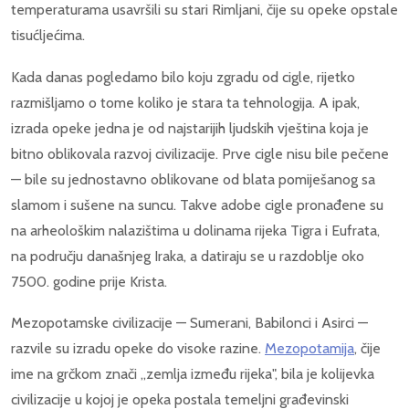
temperaturama usavršili su stari Rimljani, čije su opeke opstale
tisućljećima.
Kada danas pogledamo bilo koju zgradu od cigle, rijetko
razmišljamo o tome koliko je stara ta tehnologija. A ipak,
izrada opeke jedna je od najstarijih ljudskih vještina koja je
bitno oblikovala razvoj civilizacije. Prve cigle nisu bile pečene
— bile su jednostavno oblikovane od blata pomiješanog sa
slamom i sušene na suncu. Takve adobe cigle pronađene su
na arheološkim nalazištima u dolinama rijeka Tigra i Eufrata,
na području današnjeg Iraka, a datiraju se u razdoblje oko
7500. godine prije Krista.
Mezopotamske civilizacije — Sumerani, Babilonci i Asirci —
razvile su izradu opeke do visoke razine.
Mezopotamija
, čije
ime na grčkom znači „zemlja između rijeka", bila je kolijevka
civilizacije u kojoj je opeka postala temeljni građevinski