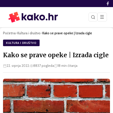
☰
Početna
Kultura i društvo
Kako se prave opeke | Izrada cigle
›
›
KULTURA I DRUŠTVO
Kako se prave opeke | Izrada cigle
22. srpnja 2022.
8837
pogleda
18
min čitanja