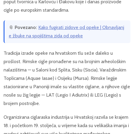
poput tvornica u Karlovcu i Đakovu koje i danas proizvode
cigle po europskim standardima.
📎
Povezano:
Kako fugirati zidove od opeke | Obnavljanj
e žbuke na spojištima zida od opeke
Tradicija izrade opeke na hrvatskom tlu seže daleko u
prošlost. Rimske cigle pronađene su na brojnim arheološkim
nalazištima — u Saloni kod Splita, Sisku (Siscia), Varaždinskim
Toplicama (Aquae Iasae) i Osijeku (Mursa). Rimske legije
stacionirane u Panoniji imale su vlastite ciglane, a njihove cigle
nosile su žig legije — LAT (Legio I Adiutrix) ili LEG (Legio) s
brojem postrojbe.
Organizirana ciglaraska industrija u Hrvatskoj razvila se krajem
18. i početkom 19. stoljeća, u vrijeme kada su velikaška imanja i
gradovi zahtijevali sve više kvalitetnog građevinskog