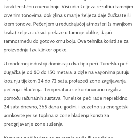
karakterističnu crvenu boju. Viši udio željeza rezultira tamnijim
crvenim tonovima, dok glina s manje željeza daje žućkaste ili
krem tonove. Pečenjem u reducirajućoj atmosferi (s manjkom
kisika) željezni oksidi prelaze u tamnije oblike, dajući
tamnosmeđu do gotovo crnu boju. Ova tehnika koristi se za
proizvodnju tzv. klinker opeke.
U modernoj industriji dominiraju dva tipa peći. Tunelska peć
dugačka je od 80 do 150 metara, a cigle na vagonima putuju
kroz nju tijekom 24 do 72 sata, prolazeći zone zagrijavanja,
pečenja i hlađenja. Temperatura se kontinuirano regulira
pomoću računalnih sustava. Tunelske peći rade neprekidno,
24 sata dnevno, 365 dana u godini, i izuzetno su energetski
učinkovite jer se toplina iz zone hlađenja koristi za
predgrijavanje zone sušenja.