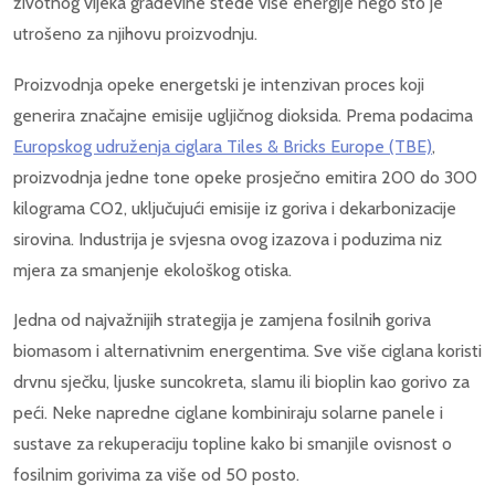
životnog vijeka građevine štede više energije nego što je
utrošeno za njihovu proizvodnju.
Proizvodnja opeke energetski je intenzivan proces koji
generira značajne emisije ugljičnog dioksida. Prema podacima
Europskog udruženja ciglara Tiles & Bricks Europe (TBE)
,
proizvodnja jedne tone opeke prosječno emitira 200 do 300
kilograma CO2, uključujući emisije iz goriva i dekarbonizacije
sirovina. Industrija je svjesna ovog izazova i poduzima niz
mjera za smanjenje ekološkog otiska.
Jedna od najvažnijih strategija je zamjena fosilnih goriva
biomasom i alternativnim energentima. Sve više ciglana koristi
drvnu sječku, ljuske suncokreta, slamu ili bioplin kao gorivo za
peći. Neke napredne ciglane kombiniraju solarne panele i
sustave za rekuperaciju topline kako bi smanjile ovisnost o
fosilnim gorivima za više od 50 posto.