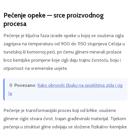
Pečenje opeke — srce proizvodnog
procesa
Pečenje je ključna faza izrade opeke u kojoj se osušena cigla
zagrijava na temperaturu od 900 do 1150 stupnjeva Celzija u
tunelskoj ili komornoj peći, pri čemu glineni minerali prolaze
kroz kemijske promjene koje cigli daju trajnu čvrstoću, boju i
otpornost na vremenske uvjete.
📎
Povezano:
Kako obnoviti žbuku na spojištima zida i cig
le
Pečenje je transformacijski proces koji od krhke, osušene
glinene cigle stvara čvrst, trajan građevinski materijal. Tijekom
pečenja u strukturi gline odvijaju se složene fizikalno-kemijske