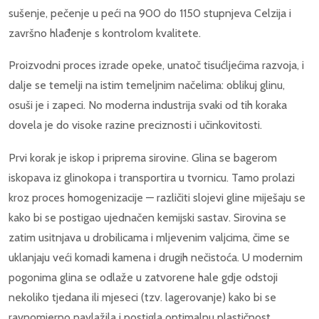
sušenje, pečenje u peći na 900 do 1150 stupnjeva Celzija i
završno hlađenje s kontrolom kvalitete.
Proizvodni proces izrade opeke, unatoč tisućljećima razvoja, i
dalje se temelji na istim temeljnim načelima: oblikuj glinu,
osuši je i zapeci. No moderna industrija svaki od tih koraka
dovela je do visoke razine preciznosti i učinkovitosti.
Prvi korak je iskop i priprema sirovine. Glina se bagerom
iskopava iz glinokopa i transportira u tvornicu. Tamo prolazi
kroz proces homogenizacije — različiti slojevi gline miješaju se
kako bi se postigao ujednačen kemijski sastav. Sirovina se
zatim usitnjava u drobilicama i mljevenim valjcima, čime se
uklanjaju veći komadi kamena i drugih nečistoća. U modernim
pogonima glina se odlaže u zatvorene hale gdje odstoji
nekoliko tjedana ili mjeseci (tzv. lagerovanje) kako bi se
ravnomjerno navlažila i postigla optimalnu plastičnost.