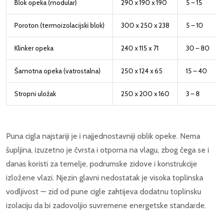
Blok opeka (modular)
290 x 190 x 190
5 – 15
Poroton (termoizolacijski blok)
300 x 250 x 238
5 – 10
Klinker opeka
240 x 115 x 71
30 – 80
Šamotna opeka (vatrostalna)
250 x 124 x 65
15 – 40
Stropni uložak
250 x 200 x 160
3 – 8
Puna cigla najstariji je i najjednostavniji oblik opeke. Nema
šupljina, izuzetno je čvrsta i otporna na vlagu, zbog čega se i
danas koristi za temelje, podrumske zidove i konstrukcije
izložene vlazi. Njezin glavni nedostatak je visoka toplinska
vodljivost — zid od pune cigle zahtijeva dodatnu toplinsku
izolaciju da bi zadovoljio suvremene energetske standarde.