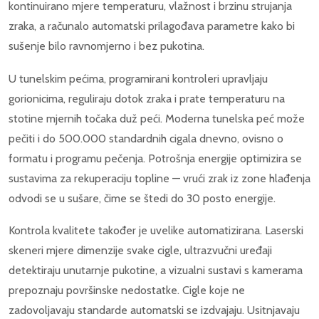
kontinuirano mjere temperaturu, vlažnost i brzinu strujanja
zraka, a računalo automatski prilagođava parametre kako bi
sušenje bilo ravnomjerno i bez pukotina.
U tunelskim pećima, programirani kontroleri upravljaju
gorionicima, reguliraju dotok zraka i prate temperaturu na
stotine mjernih točaka duž peći. Moderna tunelska peć može
pečiti i do 500.000 standardnih cigala dnevno, ovisno o
formatu i programu pečenja. Potrošnja energije optimizira se
sustavima za rekuperaciju topline — vrući zrak iz zone hlađenja
odvodi se u sušare, čime se štedi do 30 posto energije.
Kontrola kvalitete također je uvelike automatizirana. Laserski
skeneri mjere dimenzije svake cigle, ultrazvučni uređaji
detektiraju unutarnje pukotine, a vizualni sustavi s kamerama
prepoznaju površinske nedostatke. Cigle koje ne
zadovoljavaju standarde automatski se izdvajaju. Usitnjavaju