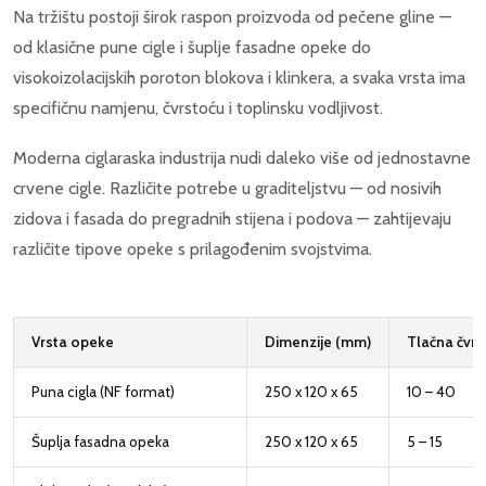
Na tržištu postoji širok raspon proizvoda od pečene gline —
od klasične pune cigle i šuplje fasadne opeke do
visokoizolacijskih poroton blokova i klinkera, a svaka vrsta ima
specifičnu namjenu, čvrstoću i toplinsku vodljivost.
Moderna ciglaraska industrija nudi daleko više od jednostavne
crvene cigle. Različite potrebe u graditeljstvu — od nosivih
zidova i fasada do pregradnih stijena i podova — zahtijevaju
različite tipove opeke s prilagođenim svojstvima.
Vrsta opeke
Dimenzije (mm)
Tlačna čvrs
Puna cigla (NF format)
250 x 120 x 65
10 – 40
Šuplja fasadna opeka
250 x 120 x 65
5 – 15