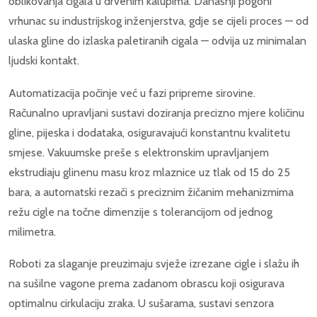
oblikovanja cigala u drvenim kalupima. Današnji pogoni
vrhunac su industrijskog inženjerstva, gdje se cijeli proces — od
ulaska gline do izlaska paletiranih cigala — odvija uz minimalan
ljudski kontakt.
Automatizacija počinje već u fazi pripreme sirovine.
Računalno upravljani sustavi doziranja precizno mjere količinu
gline, pijeska i dodataka, osiguravajući konstantnu kvalitetu
smjese. Vakuumske preše s elektronskim upravljanjem
ekstrudiaju glinenu masu kroz mlaznice uz tlak od 15 do 25
bara, a automatski rezači s preciznim žičanim mehanizmima
režu cigle na točne dimenzije s tolerancijom od jednog
milimetra.
Roboti za slaganje preuzimaju svježe izrezane cigle i slažu ih
na sušilne vagone prema zadanom obrascu koji osigurava
optimalnu cirkulaciju zraka. U sušarama, sustavi senzora