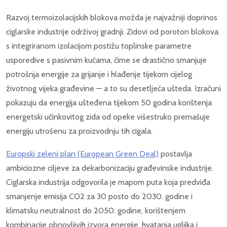
Razvoj termoizolacijskih blokova možda je najvažniji doprinos
ciglarske industrije održivoj gradnji. Zidovi od poroton blokova
s integriranom izolacijom postižu toplinske parametre
usporedive s pasivnim kućama, čime se drastično smanjuje
potrošnja energije za grijanje i hlađenje tijekom cijelog
životnog vijeka građevine — a to su desetljeća ušteda. Izračuni
pokazuju da energija ušteđena tijekom 50 godina korištenja
energetski učinkovitog zida od opeke višestruko premašuje
energiju utrošenu za proizvodnju tih cigala.
Europski zeleni plan (European Green Deal)
postavlja
ambiciozne ciljeve za dekarbonizaciju građevinske industrije.
Ciglarska industrija odgovorila je mapom puta koja predviđa
smanjenje emisija CO2 za 30 posto do 2030. godine i
klimatsku neutralnost do 2050. godine, korištenjem
kombinacije obnovljivih izvora energije, hvatanja ugljika i