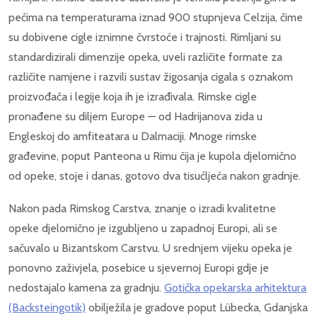
pećima na temperaturama iznad 900 stupnjeva Celzija, čime
su dobivene cigle iznimne čvrstoće i trajnosti. Rimljani su
standardizirali dimenzije opeka, uveli različite formate za
različite namjene i razvili sustav žigosanja cigala s oznakom
proizvođača i legije koja ih je izrađivala. Rimske cigle
pronađene su diljem Europe — od Hadrijanova zida u
Engleskoj do amfiteatara u Dalmaciji. Mnoge rimske
građevine, poput Panteona u Rimu čija je kupola djelomično
od opeke, stoje i danas, gotovo dva tisućljeća nakon gradnje.
Nakon pada Rimskog Carstva, znanje o izradi kvalitetne
opeke djelomično je izgubljeno u zapadnoj Europi, ali se
sačuvalo u Bizantskom Carstvu. U srednjem vijeku opeka je
ponovno zaživjela, posebice u sjevernoj Europi gdje je
nedostajalo kamena za gradnju.
Gotička opekarska arhitektura
(Backsteingotik)
obilježila je gradove poput Lübecka, Gdanjska