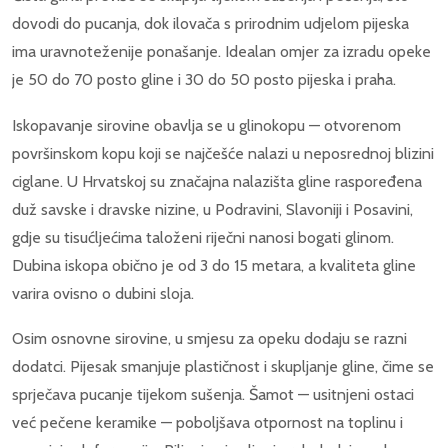
dovodi do pucanja, dok ilovača s prirodnim udjelom pijeska
ima uravnoteženije ponašanje. Idealan omjer za izradu opeke
je 50 do 70 posto gline i 30 do 50 posto pijeska i praha.
Iskopavanje sirovine obavlja se u glinokopu — otvorenom
površinskom kopu koji se najčešće nalazi u neposrednoj blizini
ciglane. U Hrvatskoj su značajna nalazišta gline raspoređena
duž savske i dravske nizine, u Podravini, Slavoniji i Posavini,
gdje su tisućljećima taloženi riječni nanosi bogati glinom.
Dubina iskopa obično je od 3 do 15 metara, a kvaliteta gline
varira ovisno o dubini sloja.
Osim osnovne sirovine, u smjesu za opeku dodaju se razni
dodatci. Pijesak smanjuje plastičnost i skupljanje gline, čime se
sprječava pucanje tijekom sušenja. Šamot — usitnjeni ostaci
već pečene keramike — poboljšava otpornost na toplinu i