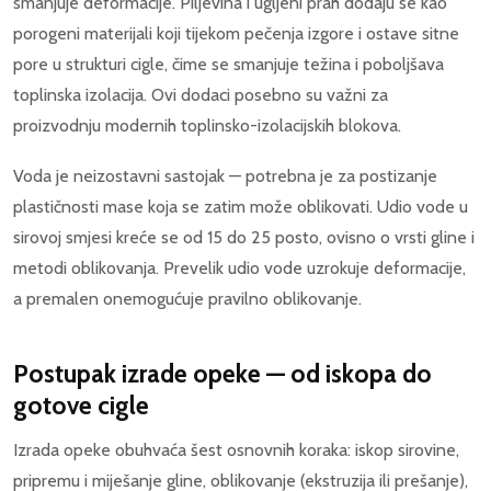
smanjuje deformacije. Piljevina i ugljeni prah dodaju se kao
porogeni materijali koji tijekom pečenja izgore i ostave sitne
pore u strukturi cigle, čime se smanjuje težina i poboljšava
toplinska izolacija. Ovi dodaci posebno su važni za
proizvodnju modernih toplinsko-izolacijskih blokova.
Voda je neizostavni sastojak — potrebna je za postizanje
plastičnosti mase koja se zatim može oblikovati. Udio vode u
sirovoj smjesi kreće se od 15 do 25 posto, ovisno o vrsti gline i
metodi oblikovanja. Prevelik udio vode uzrokuje deformacije,
a premalen onemogućuje pravilno oblikovanje.
Postupak izrade opeke — od iskopa do
gotove cigle
Izrada opeke obuhvaća šest osnovnih koraka: iskop sirovine,
pripremu i miješanje gline, oblikovanje (ekstruzija ili prešanje),