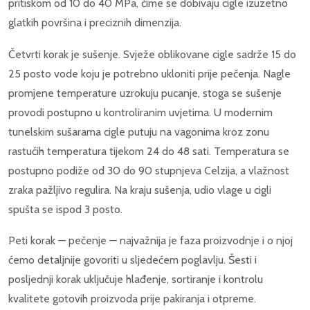
pritiskom od 10 do 40 MPa, čime se dobivaju cigle izuzetno
glatkih površina i preciznih dimenzija.
Četvrti korak je sušenje. Svježe oblikovane cigle sadrže 15 do
25 posto vode koju je potrebno ukloniti prije pečenja. Nagle
promjene temperature uzrokuju pucanje, stoga se sušenje
provodi postupno u kontroliranim uvjetima. U modernim
tunelskim sušarama cigle putuju na vagonima kroz zonu
rastućih temperatura tijekom 24 do 48 sati. Temperatura se
postupno podiže od 30 do 90 stupnjeva Celzija, a vlažnost
zraka pažljivo regulira. Na kraju sušenja, udio vlage u cigli
spušta se ispod 3 posto.
Peti korak — pečenje — najvažnija je faza proizvodnje i o njoj
ćemo detaljnije govoriti u sljedećem poglavlju. Šesti i
posljednji korak uključuje hlađenje, sortiranje i kontrolu
kvalitete gotovih proizvoda prije pakiranja i otpreme.