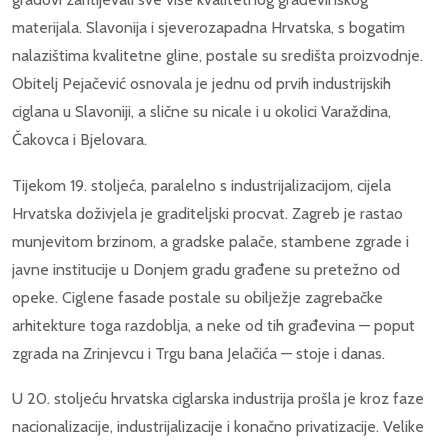
materijala. Slavonija i sjeverozapadna Hrvatska, s bogatim
nalazištima kvalitetne gline, postale su središta proizvodnje.
Obitelj Pejačević osnovala je jednu od prvih industrijskih
ciglana u Slavoniji, a slične su nicale i u okolici Varaždina,
Čakovca i Bjelovara.
Tijekom 19. stoljeća, paralelno s industrijalizacijom, cijela
Hrvatska doživjela je graditeljski procvat. Zagreb je rastao
munjevitom brzinom, a gradske palače, stambene zgrade i
javne institucije u Donjem gradu građene su pretežno od
opeke. Ciglene fasade postale su obilježje zagrebačke
arhitekture toga razdoblja, a neke od tih građevina — poput
zgrada na Zrinjevcu i Trgu bana Jelačića — stoje i danas.
U 20. stoljeću hrvatska ciglarska industrija prošla je kroz faze
nacionalizacije, industrijalizacije i konačno privatizacije. Velike