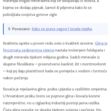
materijali bogati mineralima koji se iskopavaju iz ležišta, a
kojima se dodaju pijesak, šamot ili piljevina kako bi se
poboljšala svojstva gotove cigle.
📎
Povezano:
Kako se prave sagovi | Izrada tepiha
Kvaliteta opeke u prvom redu ovisi o kvaliteti sirovine.
Glina je
finozrnata sedimentna stijena
nastala trošenjem feldspata i
drugih minerala tijekom milijuna godina. Sadrži minerale iz
skupine filosilikata — prvenstveno kaolinit, ilit i montmorilonit
— koji joj daju plastičnost kada se pomiješa s vodom i čvrstoću
nakon pečenja.
Ilovača je mješavina gline, praha i pijeska u različitim omjerima.
U hrvatskom jeziku često se pojmovi glina i ilovača koriste
naizmjenično, no u ciglasrkoj industriji postoji jasna razlika.
Čista glina previše se skuplja tijekom sušenja i pečenja, što