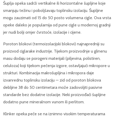
Šuplja opeka sadrži vertikalne ili horizontalne šupljine koje
smanjuju težinu i poboljšavaju toplinsku izolaciju. Šupljine
mogu zauzimati od 15 do 50 posto volumena cigle. Ova vrsta
opeke daleko je popularnija od pune cigle u modernoj gradnji
jer nudi bolji omjer čvrstoće, izolacije i cijene.
Poroton blokovi (termoizolacijski blokovi) najnapredniji su
proizvod ciglarake industrije. Tijekom proizvodnje u glinenu
masu dodaju se porogeni materijali (piljevina, polistiren,
celuloza) koji tijekom pečenja izgore, ostavljajući mikropore u
strukturi. Kombinacija makrošupljina i mikropora daje
izvanrednu toplinsku izolaciju — zid od poroton blokova
debljine 38 do 50 centimetara može zadovoljiti pasivne
standarde bez dodatne izolacije. Neki proizvođači šupljine
dodatno pune mineralnom vunom ili perlitom.
Klinker opeka peče se na iznimno visokim temperaturama