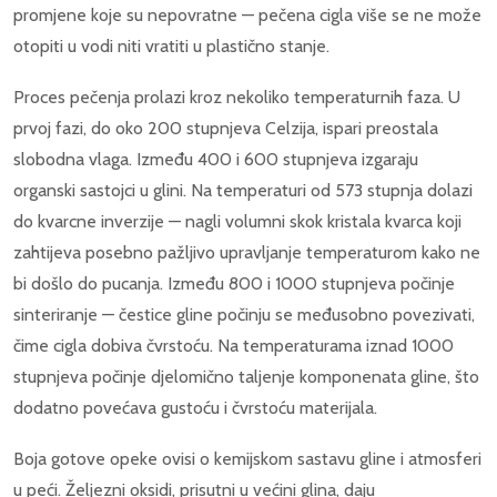
promjene koje su nepovratne — pečena cigla više se ne može
otopiti u vodi niti vratiti u plastično stanje.
Proces pečenja prolazi kroz nekoliko temperaturnih faza. U
prvoj fazi, do oko 200 stupnjeva Celzija, ispari preostala
slobodna vlaga. Između 400 i 600 stupnjeva izgaraju
organski sastojci u glini. Na temperaturi od 573 stupnja dolazi
do kvarcne inverzije — nagli volumni skok kristala kvarca koji
zahtijeva posebno pažljivo upravljanje temperaturom kako ne
bi došlo do pucanja. Između 800 i 1000 stupnjeva počinje
sinteriranje — čestice gline počinju se međusobno povezivati,
čime cigla dobiva čvrstoću. Na temperaturama iznad 1000
stupnjeva počinje djelomično taljenje komponenata gline, što
dodatno povećava gustoću i čvrstoću materijala.
Boja gotove opeke ovisi o kemijskom sastavu gline i atmosferi
u peći. Željezni oksidi, prisutni u većini glina, daju