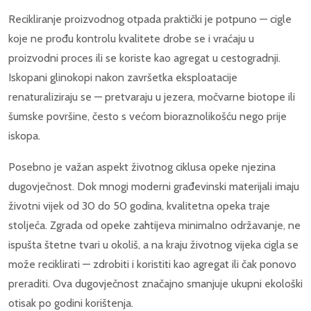
Recikliranje proizvodnog otpada praktički je potpuno — cigle
koje ne prođu kontrolu kvalitete drobe se i vraćaju u
proizvodni proces ili se koriste kao agregat u cestogradnji.
Iskopani glinokopi nakon završetka eksploatacije
renaturaliziraju se — pretvaraju u jezera, močvarne biotope ili
šumske površine, često s većom bioraznolikošću nego prije
iskopa.
Posebno je važan aspekt životnog ciklusa opeke njezina
dugovječnost. Dok mnogi moderni građevinski materijali imaju
životni vijek od 30 do 50 godina, kvalitetna opeka traje
stoljeća. Zgrada od opeke zahtijeva minimalno održavanje, ne
ispušta štetne tvari u okoliš, a na kraju životnog vijeka cigla se
može reciklirati — zdrobiti i koristiti kao agregat ili čak ponovo
preraditi. Ova dugovječnost značajno smanjuje ukupni ekološki
otisak po godini korištenja.