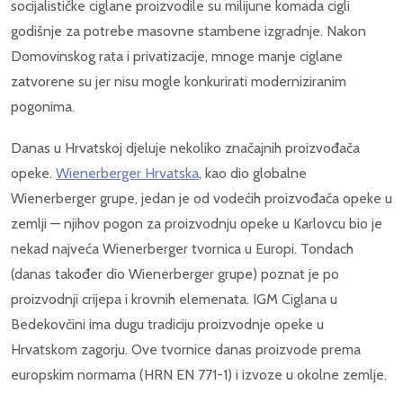
socijalističke ciglane proizvodile su milijune komada cigli
godišnje za potrebe masovne stambene izgradnje. Nakon
Domovinskog rata i privatizacije, mnoge manje ciglane
zatvorene su jer nisu mogle konkurirati moderniziranim
pogonima.
Danas u Hrvatskoj djeluje nekoliko značajnih proizvođača
opeke.
Wienerberger Hrvatska
, kao dio globalne
Wienerberger grupe, jedan je od vodećih proizvođača opeke u
zemlji — njihov pogon za proizvodnju opeke u Karlovcu bio je
nekad najveća Wienerberger tvornica u Europi. Tondach
(danas također dio Wienerberger grupe) poznat je po
proizvodnji crijepa i krovnih elemenata. IGM Ciglana u
Bedekovčini ima dugu tradiciju proizvodnje opeke u
Hrvatskom zagorju. Ove tvornice danas proizvode prema
europskim normama (HRN EN 771-1) i izvoze u okolne zemlje.