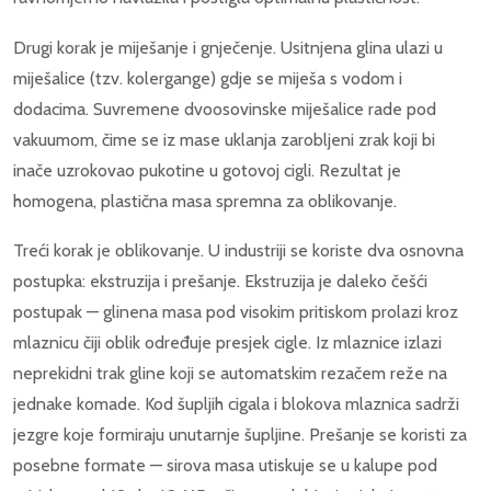
Drugi korak je miješanje i gnječenje. Usitnjena glina ulazi u
miješalice (tzv. kolergange) gdje se miješa s vodom i
dodacima. Suvremene dvoosovinske miješalice rade pod
vakuumom, čime se iz mase uklanja zarobljeni zrak koji bi
inače uzrokovao pukotine u gotovoj cigli. Rezultat je
homogena, plastična masa spremna za oblikovanje.
Treći korak je oblikovanje. U industriji se koriste dva osnovna
postupka: ekstruzija i prešanje. Ekstruzija je daleko češći
postupak — glinena masa pod visokim pritiskom prolazi kroz
mlaznicu čiji oblik određuje presjek cigle. Iz mlaznice izlazi
neprekidni trak gline koji se automatskim rezačem reže na
jednake komade. Kod šupljih cigala i blokova mlaznica sadrži
jezgre koje formiraju unutarnje šupljine. Prešanje se koristi za
posebne formate — sirova masa utiskuje se u kalupe pod