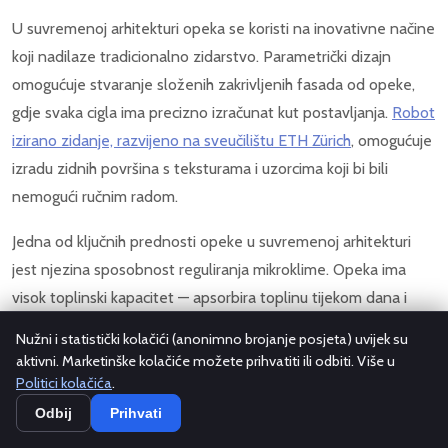
U suvremenoj arhitekturi opeka se koristi na inovativne načine
koji nadilaze tradicionalno zidarstvo. Parametrički dizajn
omogućuje stvaranje složenih zakrivljenih fasada od opeke,
gdje svaka cigla ima precizno izračunat kut postavljanja.
Robot
izirano zidanje, razvijeno na sveučilištu ETH Zürich
, omogućuje
izradu zidnih površina s teksturama i uzorcima koji bi bili
nemogući ručnim radom.
Jedna od ključnih prednosti opeke u suvremenoj arhitekturi
jest njezina sposobnost reguliranja mikroklime. Opeka ima
visok toplinski kapacitet — apsorbira toplinu tijekom dana i
postupno je otpušta noću, čime se smanjuju temperaturne
Nužni i statistički kolačići (anonimno brojanje posjeta) uvijek su
oscilacije unutar građevine. Ova karakteristika posebno je
aktivni. Marketinške kolačiće možete prihvatiti ili odbiti. Više u
vrijedna u kontekstu klimatskih promjena i sve češćih
Politici kolačića
.
toplinskih valova. Zidovi od opeke "dišu" — propuštaju vodenu
Odbij
Prihvati
paru, ali ne i tekuću vodu — čime prirodno reguliraju vlažnost u