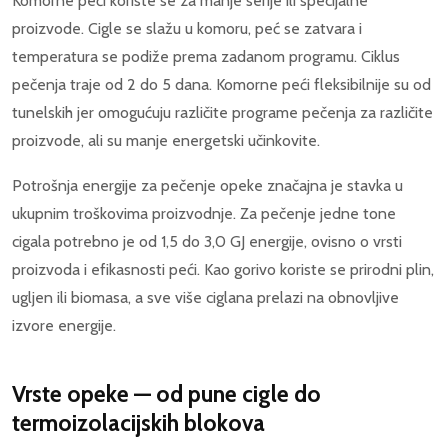
Komorne peći koriste se za manje serije ili specijalne
proizvode. Cigle se slažu u komoru, peć se zatvara i
temperatura se podiže prema zadanom programu. Ciklus
pečenja traje od 2 do 5 dana. Komorne peći fleksibilnije su od
tunelskih jer omogućuju različite programe pečenja za različite
proizvode, ali su manje energetski učinkovite.
Potrošnja energije za pečenje opeke značajna je stavka u
ukupnim troškovima proizvodnje. Za pečenje jedne tone
cigala potrebno je od 1,5 do 3,0 GJ energije, ovisno o vrsti
proizvoda i efikasnosti peći. Kao gorivo koriste se prirodni plin,
ugljen ili biomasa, a sve više ciglana prelazi na obnovljive
izvore energije.
Vrste opeke — od pune cigle do
termoizolacijskih blokova