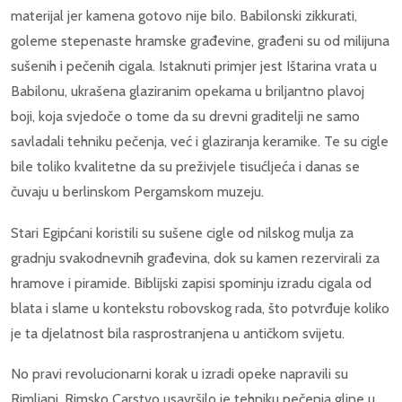
materijal jer kamena gotovo nije bilo. Babilonski zikkurati,
goleme stepenaste hramske građevine, građeni su od milijuna
sušenih i pečenih cigala. Istaknuti primjer jest Ištarina vrata u
Babilonu, ukrašena glaziranim opekama u briljantno plavoj
boji, koja svjedoče o tome da su drevni graditelji ne samo
savladali tehniku pečenja, već i glaziranja keramike. Te su cigle
bile toliko kvalitetne da su preživjele tisućljeća i danas se
čuvaju u berlinskom Pergamskom muzeju.
Stari Egipćani koristili su sušene cigle od nilskog mulja za
gradnju svakodnevnih građevina, dok su kamen rezervirali za
hramove i piramide. Biblijski zapisi spominju izradu cigala od
blata i slame u kontekstu robovskog rada, što potvrđuje koliko
je ta djelatnost bila rasprostranjena u antičkom svijetu.
No pravi revolucionarni korak u izradi opeke napravili su
Rimljani. Rimsko Carstvo usavršilo je tehniku pečenja gline u