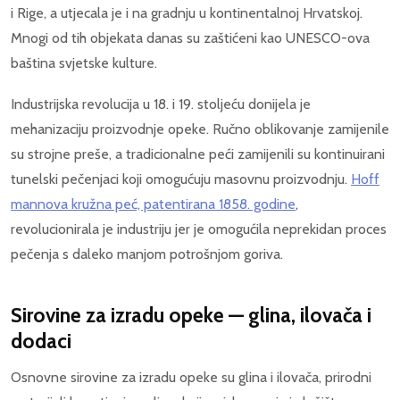
i Rige, a utjecala je i na gradnju u kontinentalnoj Hrvatskoj.
Mnogi od tih objekata danas su zaštićeni kao UNESCO-ova
baština svjetske kulture.
Industrijska revolucija u 18. i 19. stoljeću donijela je
mehanizaciju proizvodnje opeke. Ručno oblikovanje zamijenile
su strojne preše, a tradicionalne peći zamijenili su kontinuirani
tunelski pečenjaci koji omogućuju masovnu proizvodnju.
Hoff
mannova kružna peć, patentirana 1858. godine
,
revolucionirala je industriju jer je omogućila neprekidan proces
pečenja s daleko manjom potrošnjom goriva.
Sirovine za izradu opeke — glina, ilovača i
dodaci
Osnovne sirovine za izradu opeke su glina i ilovača, prirodni