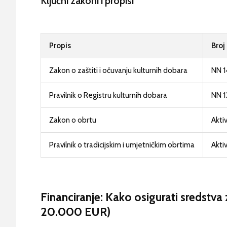
Ključni zakoni i propisi
Propis
Broj
Zakon o zaštiti i očuvanju kulturnih dobara
NN 
Pravilnik o Registru kulturnih dobara
NN 
Zakon o obrtu
Akti
Pravilnik o tradicijskim i umjetničkim obrtima
Akti
Financiranje: Kako osigurati sredstva 
20.000 EUR)