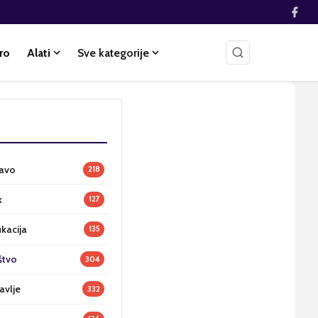
ro
Alati
Sve kategorije
ravo
218
k
127
ukacija
135
štvo
304
avlje
332