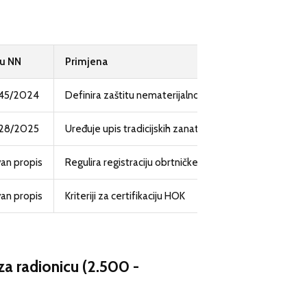
 u NN
Primjena
145/2024
Definira zaštitu nematerijalnog naslijeđa
128/2025
Uređuje upis tradicijskih zanata
van propis
Regulira registraciju obrtničke djelatnosti
van propis
Kriteriji za certifikaciju HOK
za radionicu (2.500 -