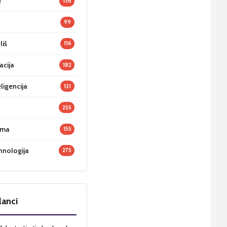
e
136
99
liš
116
acija
182
ligencija
121
255
oma
155
hnologija
275
lanci