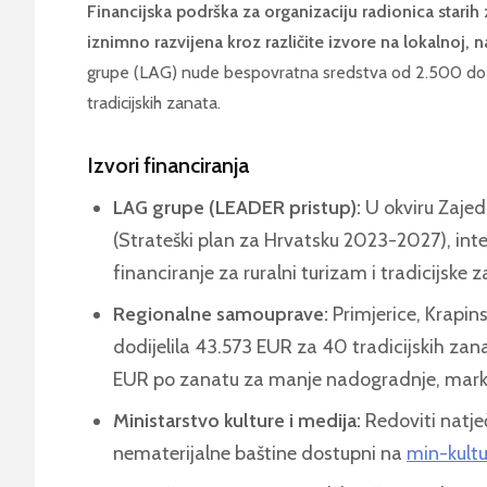
Financijska podrška za organizaciju radionica stari
iznimno razvijena kroz različite izvore na lokalnoj, n
grupe (LAG) nude bespovratna sredstva od 2.500 do
tradicijskih zanata.
Izvori financiranja
LAG grupe (LEADER pristup):
U okviru Zajed
(Strateški plan za Hrvatsku 2023-2027), inte
financiranje za ruralni turizam i tradicijske 
Regionalne samouprave:
Primjerice, Krapin
dodijelila 43.573 EUR za 40 tradicijskih zan
EUR po zanatu za manje nadogradnje, market
Ministarstvo kulture i medija:
Redoviti natje
nematerijalne baštine dostupni na
min-kultu