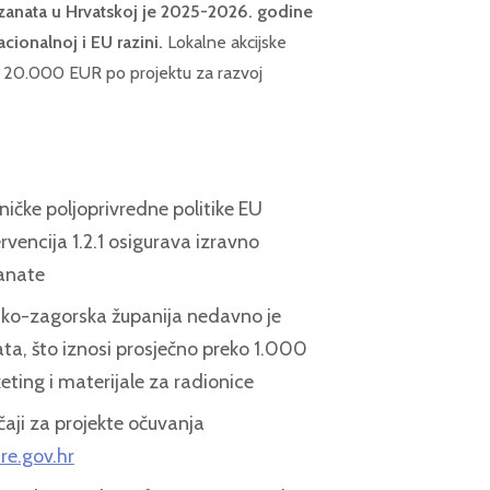
h zanata u Hrvatskoj je 2025-2026. godine
acionalnoj i EU razini.
Lokalne akcijske
 20.000 EUR po projektu za razvoj
ničke poljoprivredne politike EU
rvencija 1.2.1 osigurava izravno
zanate
sko-zagorska županija nedavno je
ata, što iznosi prosječno preko 1.000
ing i materijale za radionice
čaji za projekte očuvanja
re.gov.hr