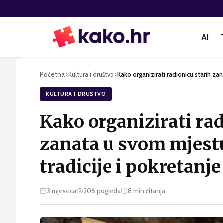
AI
Početna
Kultura i društvo
Kako organizirati radionicu starih z
›
›
KULTURA I DRUŠTVO
Kako organizirati rad
zanata u svom mjest
tradicije i pokretanj
3 mjeseca
206
pogleda
8
min čitanja