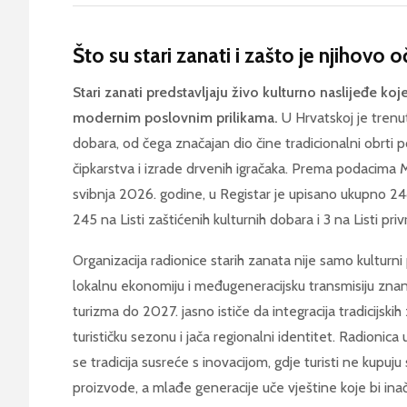
Što su stari zanati i zašto je njihovo
Stari zanati predstavljaju živo kulturno naslijeđe koj
modernim poslovnim prilikama.
U Hrvatskoj je trenu
dobara, od čega značajan dio čine tradicionalni obrti 
čipkarstva i izrade drvenih igračaka. Prema podacima Mi
svibnja 2026. godine, u Registar je upisano ukupno 24
245 na Listi zaštićenih kulturnih dobara i 3 na Listi pr
Organizacija radionice starih zanata nije samo kulturni p
lokalnu ekonomiju i međugeneracijsku transmisiju znan
turizma do 2027. jasno ističe da integracija tradicijsk
turističku sezonu i jača regionalni identitet. Radioni
se tradicija susreće s inovacijom, gdje turisti ne kupuj
proizvode, a mlađe generacije uče vještine koje bi ina