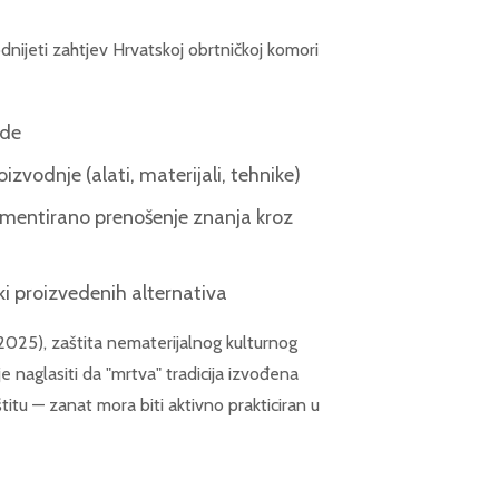
dnijeti zahtjev Hrvatskoj obrtničkoj komori
ade
zvodnje (alati, materijali, tehnike)
umentirano prenošenje znanja kroz
ski proizvedenih alternativa
2025), zaštita nematerijalnog kulturnog
 je naglasiti da "mrtva" tradicija izvođena
titu — zanat mora biti aktivno prakticiran u