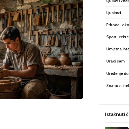
Ljubav i vez
Ljubimci
Priroda i oko
Sport i rekre
Umjetna inte
Uradi sam
Uređenje d
Znanost i te
Istaknuti č