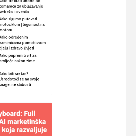
Kako tretirati ubode od
komaraca za ublažavanje
svrbeža i crvenila
Kako sigurno putovati
motociklom | Sigurnost na
motoru
Kako određenim
namirnicama pomoći svom
tijelu i zdravo živjeti
Kako pripremiti vrt za
proljeće nakon zime
Kako biti sretan?
Usredotoči se na svoje
snage, ne slabosti