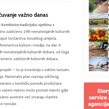
 očuvanje važno danas
e kombinira tradicijsku vještinu s
tno zaštićeno 248 nematerijalnih kulturnih
poput lončarstva, kovačkog umijeća,
nistarstva kulture i medija, na dan 4.
8 nematerijalnih kulturnih dobara, od čega
ivremeno zaštićenih kulturnih dobara.
rojekt — to je investicija u održivi turizam,
ja. Nacionalni plan razvoja održivog
ih zanata u turističku ponudu produžava
ca u vašem mjestu može postati mjesto gdje
u samo suvenire već stvaraju vlastite
če nestale.