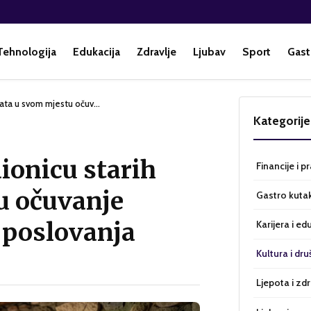
Tehnologija
Edukacija
Zdravlje
Ljubav
Sport
Gast
anata u svom mjestu očuv…
Kategorije
ionicu starih
Financije i p
u očuvanje
Gastro kuta
e poslovanja
Karijera i ed
Kultura i dru
Ljepota i zdr