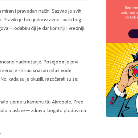
a miran i pravedan način. Sazvao je svih
Pravilo je bilo jednostavno: svaki bog
— odabiru čiji je dar korisniji i vredniji.
dbonosno nadmetanje.
Posejdon
je prvi
kamena je šiknuo snažan mlaz vode.
o, kada su je okusili, razočarali su se:
a malo sjeme u kamenu tlu Akropole. Pred
stablo masline — zdravo, bogato plodovima.
e