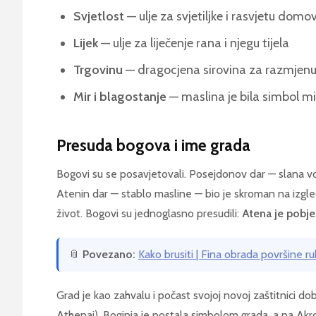
Svjetlost
— ulje za svjetiljke i rasvjetu domo
Lijek
— ulje za liječenje rana i njegu tijela
Trgovinu
— dragocjena sirovina za razmjen
Mir i blagostanje
— maslina je bila simbol mi
Presuda bogova i ime grada
Bogovi su se posavjetovali. Posejdonov dar — slana vod
Atenin dar — stablo masline — bio je skroman na izgle
život. Bogovi su jednoglasno presudili:
Atena je pobj
📎
Povezano:
Kako brusiti | Fina obrada površine r
Grad je kao zahvalu i počast svojoj novoj zaštitnici d
Athenai). Boginja je postala simbolom grada, a na Akro