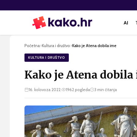
AI
Početna
Kultura i društvo
Kako je Atena dobila ime
›
›
KULTURA I DRUŠTVO
Kako je Atena dobila
16. kolovoza 2022.
1962
pogleda
3
min čitanja