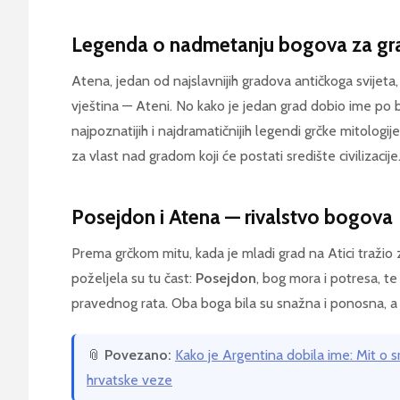
Legenda o nadmetanju bogova za gr
Atena, jedan od najslavnijih gradova antičkoga svijeta, 
vještina — Ateni. No kako je jedan grad dobio ime po 
najpoznatijih i najdramatičnijih legendi grčke mitolo
za vlast nad gradom koji će postati središte civilizacije
Posejdon i Atena — rivalstvo bogova
Prema grčkom mitu, kada je mladi grad na Atici tražio
poželjela su tu čast:
Posejdon
, bog mora i potresa, t
pravednog rata. Oba boga bila su snažna i ponosna, a n
📎
Povezano:
Kako je Argentina dobila ime: Mit o 
hrvatske veze