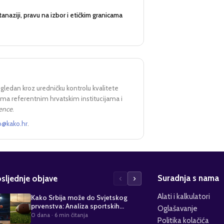
anaziji, pravu na izbor i etičkim granicama
egledan kroz uredničku kontrolu kvalitete
prema referentnim hrvatskim institucijama i
rence
.
o@kako.hr
.
Suradnja s nama
‹
›
sljednje objave
Alati i kalkulatori
Kako Srbija može do Svjetskog
prvenstva: Analiza sportskih
Oglašavanje
kvalifikacija
0 dana
· 6 min čitanja
Politika kolačića