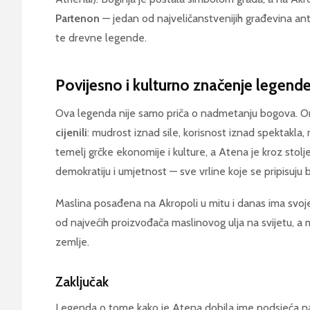
Partenon
— jedan od najveličanstvenijih građevina antič
te drevne legende.
Povijesno i kulturno značenje legend
Ova legenda nije samo priča o nadmetanju bogova. 
cijenili
: mudrost iznad sile, korisnost iznad spektakla,
temelj grčke ekonomije i kulture, a Atena je kroz stoljeća
demokratiju i umjetnost — sve vrline koje se pripisuju 
Maslina posađena na Akropoli u mitu i danas ima svoj
od najvećih proizvođača maslinovog ulja na svijetu, a 
zemlje.
Zaključak
Legenda o tome kako je Atena dobila ime podsjeća nas 