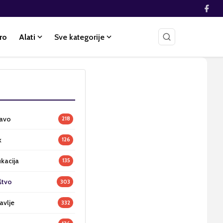
ro
Alati
Sve kategorije
ravo
218
k
126
ukacija
135
štvo
303
avlje
332