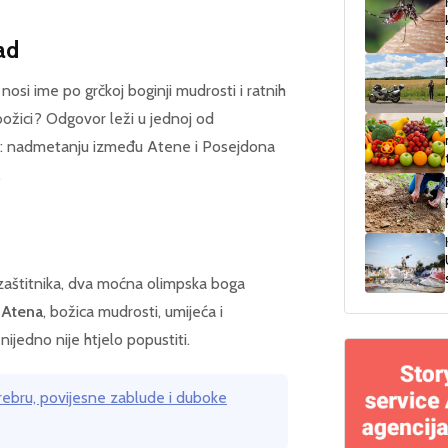
ad
nosi ime po grčkoj boginji mudrosti i ratnih
božici? Odgovor leži u jednoj od
gije: nadmetanju između Atene i Posejdona
.
 zaštitnika, dva moćna olimpska boga
e
Atena
, božica mudrosti, umijeća i
ijedno nije htjelo popustiti.
srebru, povijesne zablude i duboke