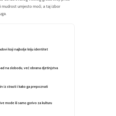
i mudrost umjesto moći, a taj izbor
uga.
adovi koji najbolje kriju identitet
ad na slobodu, već obrana djetinjstva
in iz strasti i kako ga prepoznati
ive mode ili samo gorivo za kulturu