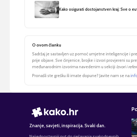
Kako osigurati dostojanstven kraj: Sve o eut
O ovom članku
Sadržaj je sastavljen uz pomoć umjetne inteligencije i pr
prije objave. Sve činjenice, brojke i izvori provjereni su 
međunarodnim izvorima navedenim u sekciji
Izvori i refe
Pronašli ste grešku ili imate dopune? Javite nam se na
inf
Po
Znanje, savjeti, inspiracija. Svaki dan.
Najjednostavniji put do rješavanja svakodnevnih