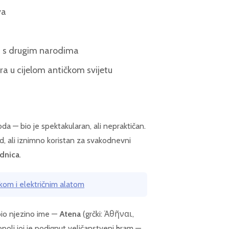
va
u s drugim narodima
ra u cijelom antičkom svijetu
a — bio je spektakularan, ali nepraktičan.
d, ali iznimno koristan za svakodnevni
ednica
.
ukom i električnim alatom
obio njezino ime —
Atena
(grčki: Ἀθῆναι,
poli joj je podignut veličanstveni hram —