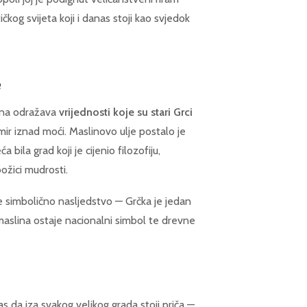
kog svijeta koji i danas stoji kao svjedok
e
Ona odražava
vrijednosti koje su stari Grci
 mir iznad moći. Maslinovo ulje postalo je
 bila grad koji je cijenio filozofiju,
božici mudrosti.
e simbolično nasljedstvo — Grčka je jedan
maslina ostaje nacionalni simbol te drevne
da iza svakog velikog grada stoji priča —