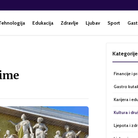
Tehnologija
Edukacija
Zdravlje
Ljubav
Sport
Gast
Kategorije
 ime
Financije i p
Gastro kuta
Karijera i ed
Kultura i dru
Ljepota i zdr