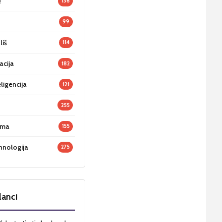
e
136
99
liš
114
acija
182
ligencija
121
255
oma
155
hnologija
275
lanci