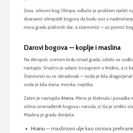
Zeus, vrhovni bog Olimpa, odlučio je problem riješiti n
dvanaest olimpskih bogova da budu suci u nadmetanju. 
mora gradu pokloniti dar, a stanovnici — uz pomoć bogova 
Darovi bogova — koplje i maslina
Na Akropoli, svetom brdu iznad grada, odvilo se su
nastupio. Snažno je udario trozupcem o hridinu, a iz 
Stanovnici su se obradovali — voda je bila dragocjena! N
voda je bila slana, morska, nepitka.
Zatim je nastupila
Atena
. Mirno je kleknula i posadil
očima iznenađenih bogova i naroda, iz tla je izniklo 
Maslina je gradu donijela:
Hranu
— maslinovo ulje kao osnova prehran