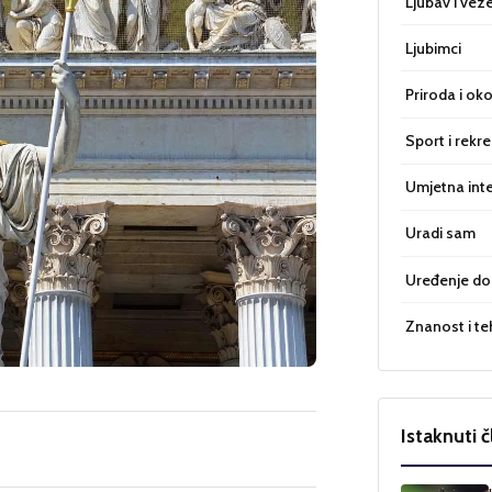
Ljubav i vez
Ljubimci
Priroda i oko
Sport i rekre
Umjetna inte
Uradi sam
Uređenje d
Znanost i te
Istaknuti č