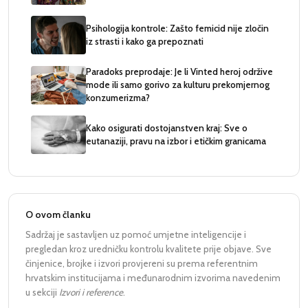
Psihologija kontrole: Zašto femicid nije zločin
iz strasti i kako ga prepoznati
Paradoks preprodaje: Je li Vinted heroj održive
mode ili samo gorivo za kulturu prekomjernog
konzumerizma?
Kako osigurati dostojanstven kraj: Sve o
eutanaziji, pravu na izbor i etičkim granicama
O ovom članku
Sadržaj je sastavljen uz pomoć umjetne inteligencije i
pregledan kroz uredničku kontrolu kvalitete prije objave. Sve
činjenice, brojke i izvori provjereni su prema referentnim
hrvatskim institucijama i međunarodnim izvorima navedenim
u sekciji
Izvori i reference
.