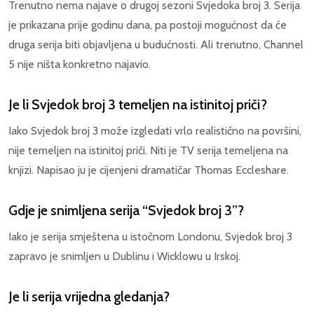
Trenutno nema najave o drugoj sezoni Svjedoka broj 3. Serija
je prikazana prije godinu dana, pa postoji mogućnost da će
druga serija biti objavljena u budućnosti. Ali trenutno, Channel
5 nije ništa konkretno najavio.
Je li Svjedok broj 3 temeljen na istinitoj priči?
Iako Svjedok broj 3 može izgledati vrlo realistično na površini,
nije temeljen na istinitoj priči. Niti je TV serija temeljena na
knjizi. Napisao ju je cijenjeni dramatičar Thomas Eccleshare.
Gdje je snimljena serija “Svjedok broj 3”?
Iako je serija smještena u istočnom Londonu, Svjedok broj 3
zapravo je snimljen u Dublinu i Wicklowu u Irskoj.
Je li serija vrijedna gledanja?