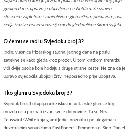
napeta drama koja je prvi put prikazana u Velikoj Britaniji prije
godinu dana, upravo je objavljena na Netflixu. Sa svojim
složenim zapletom i zanimljivom glumačkom postavom, ova
serija izaziva pravu senzaciju među gledateljima širom svijeta.
O čemu se radi u Svjedoku broj 3?
Jodie, vlasnica frizerskog salona, jednog dana na poslu
zatekne se kako gleda kroz prozor. U tom kratkom trenutku
vidi dvije osobe koje hodaju s druge strane ceste. Ne zna da je
upravo svjedočila ubojici i žrtvi neposredno prije ubojstva.
Tko glumi u Svjedoku broj 3?
Svjedok broj 3 okuplja neke iskusne britanske glumce koji
možda nisu poznati izvan svoje domovine. Tu su Nina
Toussaint-White koja glumi Jodie, poznata i po ulogama u
dugotrajnim sapunicama EastEnders i Emmerdale. Sion Daniel