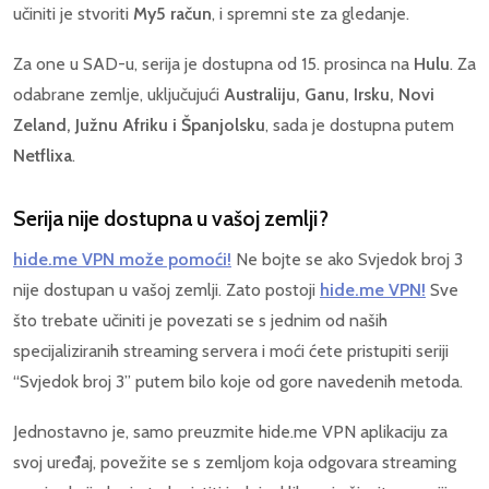
učiniti je stvoriti
My5 račun
, i spremni ste za gledanje.
Za one u SAD-u, serija je dostupna od 15. prosinca na
Hulu
. Za
odabrane zemlje, uključujući
Australiju, Ganu, Irsku, Novi
Zeland, Južnu Afriku i Španjolsku
, sada je dostupna putem
Netflixa
.
Serija nije dostupna u vašoj zemlji?
hide.me VPN može pomoći!
Ne bojte se ako Svjedok broj 3
nije dostupan u vašoj zemlji. Zato postoji
hide.me VPN!
Sve
što trebate učiniti je povezati se s jednim od naših
specijaliziranih streaming servera i moći ćete pristupiti seriji
“Svjedok broj 3” putem bilo koje od gore navedenih metoda.
Jednostavno je, samo preuzmite hide.me VPN aplikaciju za
svoj uređaj, povežite se s zemljom koja odgovara streaming