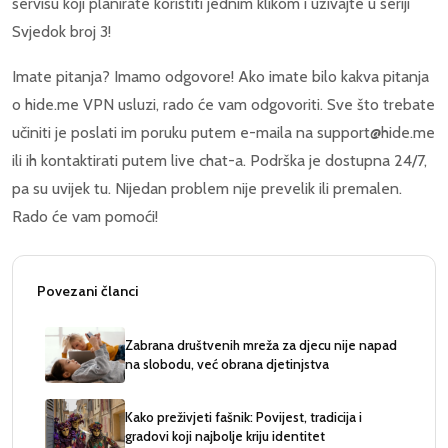
servisu koji planirate koristiti jednim klikom i uživajte u seriji
Svjedok broj 3!
Imate pitanja? Imamo odgovore! Ako imate bilo kakva pitanja
o hide.me VPN usluzi, rado će vam odgovoriti. Sve što trebate
učiniti je poslati im poruku putem e-maila na support@hide.me
ili ih kontaktirati putem live chat-a. Podrška je dostupna 24/7,
pa su uvijek tu. Nijedan problem nije prevelik ili premalen.
Rado će vam pomoći!
Povezani članci
Zabrana društvenih mreža za djecu nije napad
na slobodu, već obrana djetinjstva
Kako preživjeti fašnik: Povijest, tradicija i
gradovi koji najbolje kriju identitet