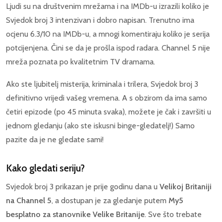
Ljudi su na društvenim mrežama i na IMDb-u izrazili koliko je
Svjedok broj 3 intenzivan i dobro napisan. Trenutno ima
ocjenu 6.3/10 na IMDb-u, a mnogi komentiraju koliko je serija
potcijenjena. Čini se da je prošla ispod radara. Channel 5 nije
mreža poznata po kvalitetnim TV dramama.
Ako ste ljubitelj misterija, kriminala i trilera, Svjedok broj 3
definitivno vrijedi vašeg vremena. A s obzirom da ima samo
četiri epizode (po 45 minuta svaka), možete je čak i završiti u
jednom gledanju (ako ste iskusni binge-gledatelj!) Samo
pazite da je ne gledate sami!
Kako gledati seriju?
Svjedok broj 3 prikazan je prije godinu dana u
Velikoj Britaniji
na Channel 5
, a dostupan je za gledanje putem
My5
besplatno za stanovnike Velike Britanije
. Sve što trebate