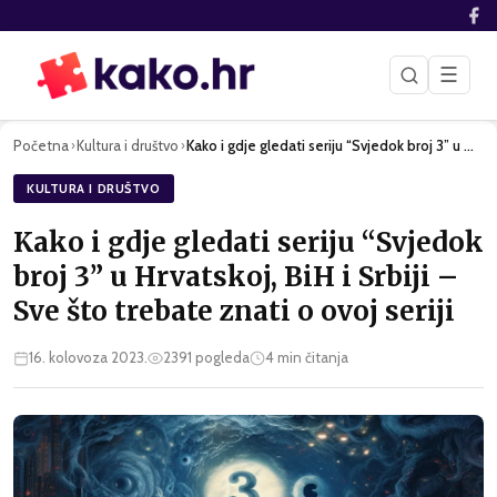
☰
Početna
Kultura i društvo
Kako i gdje gledati seriju “Svjedok broj 3” u Hrvatskoj, BiH…
›
›
KULTURA I DRUŠTVO
Kako i gdje gledati seriju “Svjedok
broj 3” u Hrvatskoj, BiH i Srbiji –
Sve što trebate znati o ovoj seriji
16. kolovoza 2023.
2391
pogleda
4
min čitanja