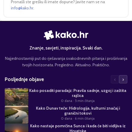
Pronašli ste grešku ili imate dopune? Javite nam se na
info@kako.hr
.
Znanje, savjeti, inspiracija. Svaki dan.
Najjednostavniji put do rješavanja svakodnevnih pitanja i proširivanja
tvojih horizonata. Pregledno. Aktualno. Praktično.
‹
›
Posljednje objave
Kako posaditi paradajz: Pravila sadnje, uzgoj i zaštita
rajčica
0 dana
· 5 min čitanja
Kako Dunav teče: Hidrologija, kulturni značaj i
granični tokovi
0 dana
· 6 min čitanja
Kako nastaje pomrčina Sunca i kada će biti vidljiva iz
Hrvatske