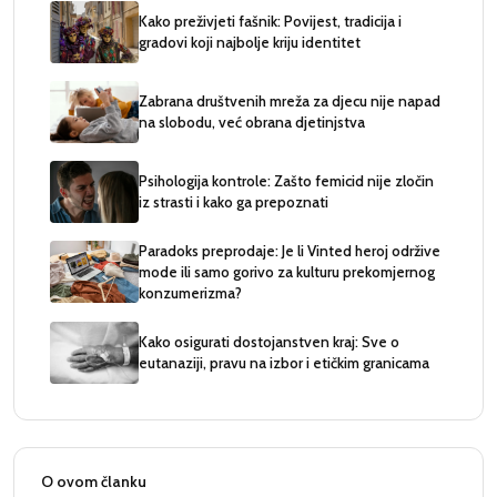
Kako preživjeti fašnik: Povijest, tradicija i
gradovi koji najbolje kriju identitet
Zabrana društvenih mreža za djecu nije napad
na slobodu, već obrana djetinjstva
Psihologija kontrole: Zašto femicid nije zločin
iz strasti i kako ga prepoznati
Paradoks preprodaje: Je li Vinted heroj održive
mode ili samo gorivo za kulturu prekomjernog
konzumerizma?
Kako osigurati dostojanstven kraj: Sve o
eutanaziji, pravu na izbor i etičkim granicama
O ovom članku