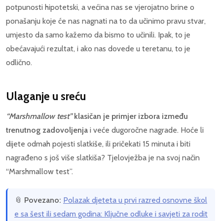
potpunosti hipotetski, a većina nas se vjerojatno brine o
ponašanju koje će nas nagnati na to da učinimo pravu stvar,
umjesto da samo kažemo da bismo to učinili. Ipak, to je
obećavajući rezultat, i ako nas dovede u teretanu, to je
odlično.
Ulaganje u sreću
“Marshmallow test”
klasičan je primjer izbora između
trenutnog zadovoljenja
i veće dugoročne nagrade. Hoće li
dijete odmah pojesti slatkiše, ili pričekati 15 minuta i biti
nagrađeno s još više slatkiša? Tjelovježba je na svoj način
“Marshmallow test”.
📎
Povezano:
Polazak djeteta u prvi razred osnovne škol
e sa šest ili sedam godina: Ključne odluke i savjeti za rodit