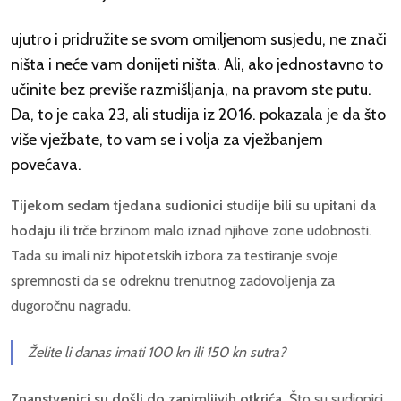
ujutro i pridružite se svom omiljenom susjedu, ne znači
ništa i neće vam donijeti ništa. Ali, ako jednostavno to
učinite bez previše razmišljanja, na pravom ste putu.
Da, to je caka 23, ali studija iz 2016. pokazala je da što
više vježbate, to vam se i volja za vježbanjem
povećava.
Tijekom sedam tjedana sudionici studije bili su upitani da
hodaju ili trče
brzinom malo iznad njihove zone udobnosti.
Tada su imali niz hipotetskih izbora za testiranje svoje
spremnosti da se odreknu trenutnog zadovoljenja za
dugoročnu nagradu.
Želite li danas imati 100 kn ili 150 kn sutra?
Znanstvenici su došli do zanimljivih otkrića.
Što su sudionici