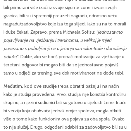
bili primorani više izaći iz svoje sigurne zone i izvan svojih
granica, bili su i spremniji preuzeti nagradu, odnosno veću
nagradu/zadovoljstvo koje iza toga slijedi, iako su na to morali
i duže čekati. Zapravo, prema Michaela Sofisu:
“Jednostavno
pojavljivanje na vježbanju i treninzima, u velikoj je mjeri
povezano s poboljšanjima u jačanju samokontrole i donošenju
odluka”
. Dakle, ako se boriš pronaći motivaciju za vježbanje u
teretani, odgovor bi mogao biti da se jednostavno pojaviš
tamo u odjeći za trening, sve dok motiviranost ne dođe tebi.
Međutim, kod ove studije treba obratiti pažnju
i na način
kako je studija provedena. Prvo, studija nije koristila kontrolnu
skupinu, a njezini sudionici bili su gotovo u cijelosti žene. Inače
bi verzija koja obuhvaća jednak omjer spolova, mogla otkriti
više o tome kako funkcionira ova pojava za oba spola. Ovako
to nije slučaj. Drugo, odgođeni odabiri za zadovoljstvo bili su u