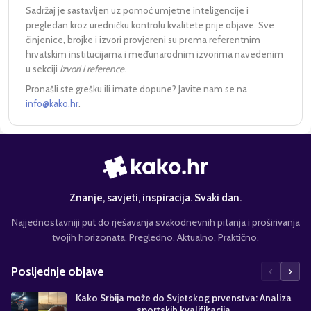
Sadržaj je sastavljen uz pomoć umjetne inteligencije i
pregledan kroz uredničku kontrolu kvalitete prije objave. Sve
činjenice, brojke i izvori provjereni su prema referentnim
hrvatskim institucijama i međunarodnim izvorima navedenim
u sekciji
Izvori i reference
.
Pronašli ste grešku ili imate dopune? Javite nam se na
info@kako.hr
.
Znanje, savjeti, inspiracija. Svaki dan.
Najjednostavniji put do rješavanja svakodnevnih pitanja i proširivanja
tvojih horizonata. Pregledno. Aktualno. Praktično.
‹
›
Posljednje objave
Kako Srbija može do Svjetskog prvenstva: Analiza
sportskih kvalifikacija