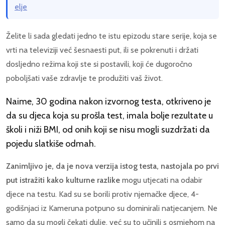
elje
Želite li sada gledati jedno te istu epizodu stare serije, koja se
vrti na televiziji već šesnaesti put, ili se pokrenuti i držati
dosljedno režima koji ste si postavili, koji će dugoročno
poboljšati vaše zdravlje te produžiti vaš život.
Naime, 30 godina nakon izvornog testa, otkriveno je
da su djeca koja su prošla test, imala bolje rezultate u
školi i niži BMI, od onih koji se nisu mogli suzdržati da
pojedu slatkiše odmah.
Zanimljivo je, da je nova verzija istog testa, nastojala po prvi
put istražiti kako kulturne razlike
mogu utjecati na odabir
djece na testu. Kad su se borili protiv njemačke djece, 4-
godišnjaci iz Kameruna potpuno su dominirali natjecanjem. Ne
samo da su mogli čekati dulje, već su to učinili s osmjehom na