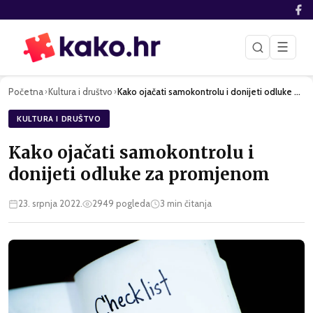
☰
Početna
Kultura i društvo
Kako ojačati samokontrolu i donijeti odluke za promjenom
›
›
KULTURA I DRUŠTVO
Kako ojačati samokontrolu i
donijeti odluke za promjenom
23. srpnja 2022.
2949
pogleda
3
min čitanja