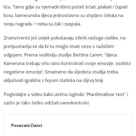
licu. Tamo gdje su njemački klinci počeli trčati, plakati i čupati
kosu, kamerunska djeca jednostavno su strpljivo čekala na
svoju nagradu – neka su čak i zaspala.
Znanstvenici još uvijek pokušavaju otkriti razloge razlike, no
pretpostavlja se da bi to moglo imati veze s različitim
odgojem. Prema voditelju studije Bettina Lamm, “djeca
Kameruna trebaju vrlo rano kontrolirati svoje emocije, osobito
negativne emocije”. Smatramo da sljedeća studija treba
uključivati ​​igralište s hrpom slatkiša na ciljnoj liniji.
Pogledajte u videu kako uistinu izgleda “Marshmallow test” i
zašto je tako teško održati samokontrolu:
Povezani članci