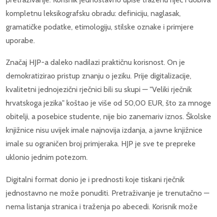
kompletnu leksikografsku obradu: definiciju, naglasak,
gramatičke podatke, etimologiju, stilske oznake i primjere
uporabe.
Značaj HJP-a daleko nadilazi praktičnu korisnost. On je
demokratizirao pristup znanju o jeziku. Prije digitalizacije,
kvalitetni jednojezični rječnici bili su skupi — "Veliki rječnik
hrvatskoga jezika" koštao je više od 50,00 EUR, što za mnoge
obitelji, a posebice studente, nije bio zanemariv iznos. Školske
knjižnice nisu uvijek imale najnovija izdanja, a javne knjižnice
imale su ograničen broj primjeraka. HJP je sve te prepreke
uklonio jednim potezom.
Digitalni format donio je i prednosti koje tiskani rječnik
jednostavno ne može ponuditi. Pretraživanje je trenutačno —
nema listanja stranica i traženja po abecedi. Korisnik može