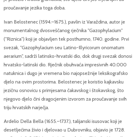
proučavanje jezika toga doba.
Ivan Belostenec (1594.–1675.), pavlin iz Varaždina, autor je
monumentalnog dvosveščanog rječnika "Gazophylacium"
("Riznica") koji je objavljen tek posthumno, 1740. godine. Prvi
svezak, "Gazophylacium seu Latino-Illyricorum onomatum
aerarium", sadrži latinsko-hrvatski dio, dok drugi svezak donosi
hrvatsko-latinski dio. Rječnik obuhvaća impresivnih 40.000
natuknica i dugo je vremena bio najopsežnije leksikografsko
djelo na ovim prostorima. Belostenec je koristio kajkavsku
jezičnu osnovicu s primjesama čakavskog i štokavskog, što
njegovo djelo čini dragocjenim izvorom za proučavanje svih
triju hrvatskih narječja.
Ardelio Della Bella (1655.–1737.), talijanski isusovac koji je
desetljećima živio i djelovao u Dubrovniku, objavio je 1728.