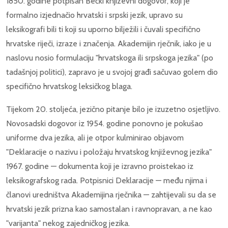
1850. godine potpisan Bečki književni dogovor, koji je
formalno izjednačio hrvatski i srpski jezik, upravo su
leksikografi bili ti koji su uporno bilježili i čuvali specifično
hrvatske riječi, izraze i značenja. Akademijin rječnik, iako je u
naslovu nosio formulaciju "hrvatskoga ili srpskoga jezika" (po
tadašnjoj politici), zapravo je u svojoj građi sačuvao golem dio
specifično hrvatskog leksičkog blaga.
Tijekom 20. stoljeća, jezično pitanje bilo je izuzetno osjetljivo.
Novosadski dogovor iz 1954. godine ponovno je pokušao
uniforme dva jezika, ali je otpor kulminirao objavom
"Deklaracije o nazivu i položaju hrvatskog književnog jezika"
1967. godine — dokumenta koji je izravno proistekao iz
leksikografskog rada. Potpisnici Deklaracije — među njima i
članovi uredništva Akademijina rječnika — zahtijevali su da se
hrvatski jezik prizna kao samostalan i ravnopravan, a ne kao
"varijanta" nekog zajedničkog jezika.