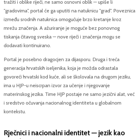
tražiti i oblike riječi, ne samo osnovni oblik — upiše li
"gradovima", portal će ga uputiti na natuknicu "grad". Poveznica
između srodnih natuknica omogućuje brzo kretanje kroz
mrežu značenja. A ažuriranje je moguće bez ponovnog
tiskanja čitavog sveska — nove riječi i značenja mogu se
dodavati kontinuirano.
Portal je posebno dragocjen za dijasporu. Druga i treća
generacija hrvatskih iseljenika, koja je možda odrastala
govoreći hrvatski kod kuće, ali se školovala na drugom jeziku,
ima u HJP-u neiscrpan izvor za učenje i njegovanje
materinskog jezika. Time HJP postaje ne samo jezični alat, već
i sredstvo očuvanja nacionalnog identiteta u globalnom
kontekstu.
Rječnici i nacionalni identitet — jezik kao