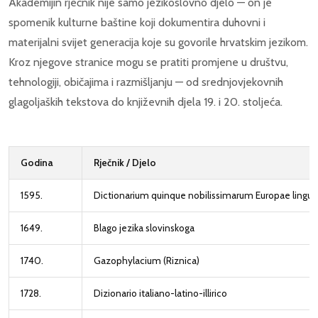
Akademijin rječnik nije samo jezikoslovno djelo — on je
spomenik kulturne baštine koji dokumentira duhovni i
materijalni svijet generacija koje su govorile hrvatskim jezikom.
Kroz njegove stranice mogu se pratiti promjene u društvu,
tehnologiji, običajima i razmišljanju — od srednjovjekovnih
glagoljaških tekstova do književnih djela 19. i 20. stoljeća.
Godina
Rječnik / Djelo
1595.
Dictionarium quinque nobilissimarum Europae lingu
1649.
Blago jezika slovinskoga
1740.
Gazophylacium (Riznica)
1728.
Dizionario italiano-latino-illirico