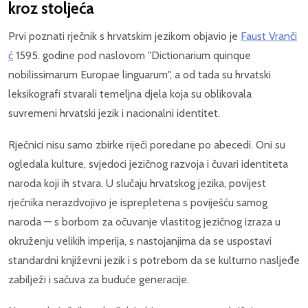
kroz stoljeća
Prvi poznati rječnik s hrvatskim jezikom objavio je
Faust Vranči
ć
1595. godine pod naslovom "Dictionarium quinque
nobilissimarum Europae linguarum", a od tada su hrvatski
leksikografi stvarali temeljna djela koja su oblikovala
suvremeni hrvatski jezik i nacionalni identitet.
Rječnici nisu samo zbirke riječi poredane po abecedi. Oni su
ogledala kulture, svjedoci jezičnog razvoja i čuvari identiteta
naroda koji ih stvara. U slučaju hrvatskog jezika, povijest
rječnika nerazdvojivo je isprepletena s poviješću samog
naroda — s borbom za očuvanje vlastitog jezičnog izraza u
okruženju velikih imperija, s nastojanjima da se uspostavi
standardni književni jezik i s potrebom da se kulturno nasljeđe
zabilježi i sačuva za buduće generacije.