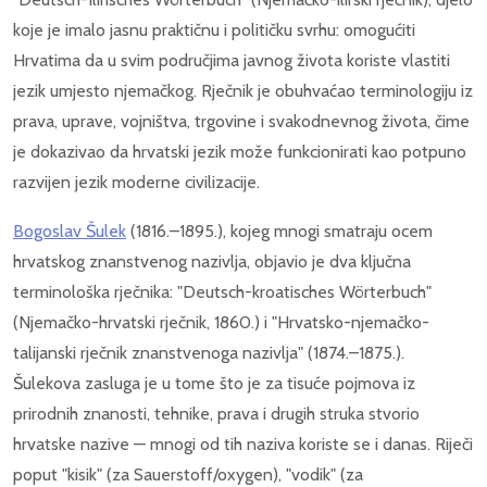
koje je imalo jasnu praktičnu i političku svrhu: omogućiti
Hrvatima da u svim područjima javnog života koriste vlastiti
jezik umjesto njemačkog. Rječnik je obuhvaćao terminologiju iz
prava, uprave, vojništva, trgovine i svakodnevnog života, čime
je dokazivao da hrvatski jezik može funkcionirati kao potpuno
razvijen jezik moderne civilizacije.
Bogoslav Šulek
(1816.–1895.), kojeg mnogi smatraju ocem
hrvatskog znanstvenog nazivlja, objavio je dva ključna
terminološka rječnika: "Deutsch-kroatisches Wörterbuch"
(Njemačko-hrvatski rječnik, 1860.) i "Hrvatsko-njemačko-
talijanski rječnik znanstvenoga nazivlja" (1874.–1875.).
Šulekova zasluga je u tome što je za tisuće pojmova iz
prirodnih znanosti, tehnike, prava i drugih struka stvorio
hrvatske nazive — mnogi od tih naziva koriste se i danas. Riječi
poput "kisik" (za Sauerstoff/oxygen), "vodik" (za