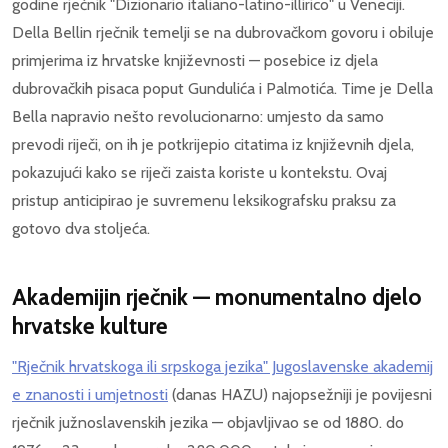
godine rječnik "Dizionario italiano-latino-illirico" u Veneciji.
Della Bellin rječnik temelji se na dubrovačkom govoru i obiluje
primjerima iz hrvatske književnosti — posebice iz djela
dubrovačkih pisaca poput Gundulića i Palmotića. Time je Della
Bella napravio nešto revolucionarno: umjesto da samo
prevodi riječi, on ih je potkrijepio citatima iz književnih djela,
pokazujući kako se riječi zaista koriste u kontekstu. Ovaj
pristup anticipirao je suvremenu leksikografsku praksu za
gotovo dva stoljeća.
Akademijin rječnik — monumentalno djelo
hrvatske kulture
"Rječnik hrvatskoga ili srpskoga jezika" Jugoslavenske akademij
e znanosti i umjetnosti
(danas HAZU) najopsežniji je povijesni
rječnik južnoslavenskih jezika — objavljivao se od 1880. do