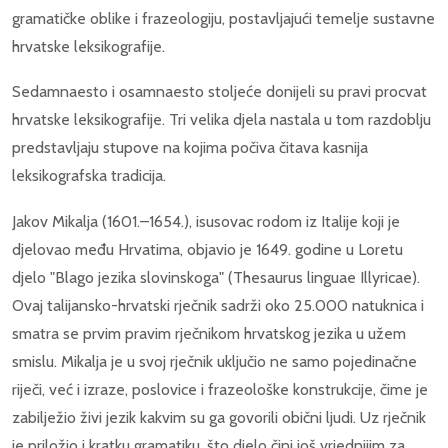
gramatičke oblike i frazeologiju, postavljajući temelje sustavne
hrvatske leksikografije.
Sedamnaesto i osamnaesto stoljeće donijeli su pravi procvat
hrvatske leksikografije. Tri velika djela nastala u tom razdoblju
predstavljaju stupove na kojima počiva čitava kasnija
leksikografska tradicija.
Jakov Mikalja (1601.–1654.), isusovac rodom iz Italije koji je
djelovao među Hrvatima, objavio je 1649. godine u Loretu
djelo "Blago jezika slovinskoga" (Thesaurus linguae Illyricae).
Ovaj talijansko-hrvatski rječnik sadrži oko 25.000 natuknica i
smatra se prvim pravim rječnikom hrvatskog jezika u užem
smislu. Mikalja je u svoj rječnik uključio ne samo pojedinačne
riječi, već i izraze, poslovice i frazeološke konstrukcije, čime je
zabilježio živi jezik kakvim su ga govorili obični ljudi. Uz rječnik
je priložio i kratku gramatiku, što djelo čini još vrjednijim za