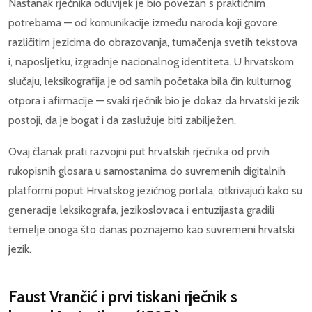
Nastanak rječnika oduvijek je bio povezan s praktičnim
potrebama — od komunikacije između naroda koji govore
različitim jezicima do obrazovanja, tumačenja svetih tekstova
i, naposljetku, izgradnje nacionalnog identiteta. U hrvatskom
slučaju, leksikografija je od samih početaka bila čin kulturnog
otpora i afirmacije — svaki rječnik bio je dokaz da hrvatski jezik
postoji, da je bogat i da zaslužuje biti zabilježen.
Ovaj članak prati razvojni put hrvatskih rječnika od prvih
rukopisnih glosara u samostanima do suvremenih digitalnih
platformi poput Hrvatskog jezičnog portala, otkrivajući kako su
generacije leksikografa, jezikoslovaca i entuzijasta gradili
temelje onoga što danas poznajemo kao suvremeni hrvatski
jezik.
Faust Vrančić i prvi tiskani rječnik s