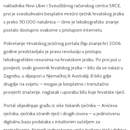
nakladnika Novi Liber i Sveučilišnog računskog centra SRCE,
prvi je sveobuhvatni besplatni mrežni rječnik hrvatskog jezika
s preko 110.000 natuknica — čime je leksikografsko znanje
postalo dostupno svakome s pristupom internetu.
Pokretanje Hrvatskog jezičnog portala (hjp.znanje.hr) 2006.
godine predstavljalo je pravu revoluciju u pristupu
leksikografskim resursima na hrvatskom jeziku. Po prvi put u
povijesti, svaki govornik hrvatskog jezika — bilo da se nalazi u
Zagrebu, u dijaspori u Njemačkoj ili Australiji, ili bilo gdje
drugdje na svijetu — mogao je besplatno i trenutačno
provjeriti značenje, naglasak i uporabu bilo koje hrvatske riječi.
Portal objedinjuje građu iz više tiskanih rječnika — Anićeva
rječnika, rječnika stranih riječi i drugih izvora — u jedinstvenu
digitalnu bazu podataka s intuitivnim sučeljem za
pretraživanje. Korisnik jednostavno upiše traženu riječ i dobiva