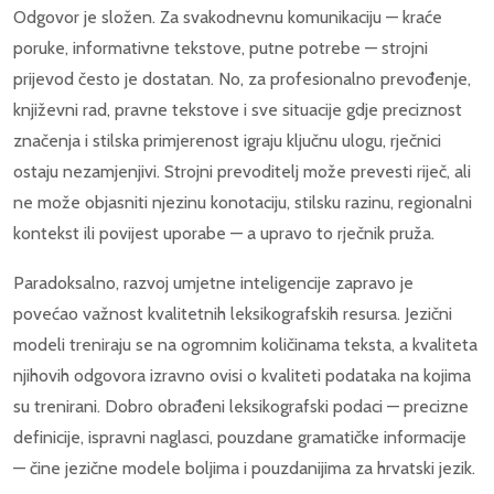
Odgovor je složen. Za svakodnevnu komunikaciju — kraće
poruke, informativne tekstove, putne potrebe — strojni
prijevod često je dostatan. No, za profesionalno prevođenje,
književni rad, pravne tekstove i sve situacije gdje preciznost
značenja i stilska primjerenost igraju ključnu ulogu, rječnici
ostaju nezamjenjivi. Strojni prevoditelj može prevesti riječ, ali
ne može objasniti njezinu konotaciju, stilsku razinu, regionalni
kontekst ili povijest uporabe — a upravo to rječnik pruža.
Paradoksalno, razvoj umjetne inteligencije zapravo je
povećao važnost kvalitetnih leksikografskih resursa. Jezični
modeli treniraju se na ogromnim količinama teksta, a kvaliteta
njihovih odgovora izravno ovisi o kvaliteti podataka na kojima
su trenirani. Dobro obrađeni leksikografski podaci — precizne
definicije, ispravni naglasci, pouzdane gramatičke informacije
— čine jezične modele boljima i pouzdanijima za hrvatski jezik.