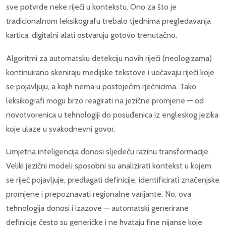
sve potvrde neke riječi u kontekstu. Ono za što je
tradicionalnom leksikografu trebalo tjednima pregledavanja
kartica, digitalni alati ostvaruju gotovo trenutačno.
Algoritmi za automatsku detekciju novih riječi (neologizama)
kontinuirano skeniraju medijske tekstove i uočavaju riječi koje
se pojavljuju, a kojih nema u postojećim rječnicima. Tako
leksikografi mogu brzo reagirati na jezične promjene — od
novotvorenica u tehnologiji do posuđenica iz engleskog jezika
koje ulaze u svakodnevni govor.
Umjetna inteligencija donosi sljedeću razinu transformacije.
Veliki jezični modeli sposobni su analizirati kontekst u kojem
se riječ pojavljuje, predlagati definicije, identificirati značenjske
promjene i prepoznavati regionalne varijante. No, ova
tehnologija donosi i izazove — automatski generirane
definicije često su generičke i ne hvataju fine nijanse koje