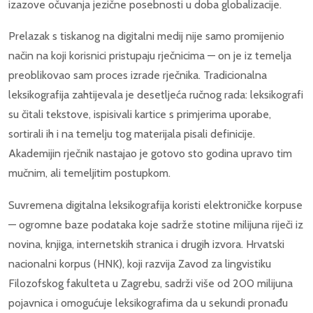
izazove očuvanja jezične posebnosti u doba globalizacije.
Prelazak s tiskanog na digitalni medij nije samo promijenio
način na koji korisnici pristupaju rječnicima — on je iz temelja
preoblikovao sam proces izrade rječnika. Tradicionalna
leksikografija zahtijevala je desetljeća ručnog rada: leksikografi
su čitali tekstove, ispisivali kartice s primjerima uporabe,
sortirali ih i na temelju tog materijala pisali definicije.
Akademijin rječnik nastajao je gotovo sto godina upravo tim
mučnim, ali temeljitim postupkom.
Suvremena digitalna leksikografija koristi elektroničke korpuse
— ogromne baze podataka koje sadrže stotine milijuna riječi iz
novina, knjiga, internetskih stranica i drugih izvora. Hrvatski
nacionalni korpus (HNK), koji razvija Zavod za lingvistiku
Filozofskog fakulteta u Zagrebu, sadrži više od 200 milijuna
pojavnica i omogućuje leksikografima da u sekundi pronađu