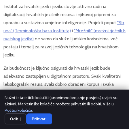
Institut za hrvatski jezik i jezikoslovlje aktivno radi na
digitalizaciji hrvatskih jezičnih resursa i njihovoj pripremi za
uporabu u sustavima umjetne inteligencije. Projekti poput
"Str
una" (Terminološka baza Instituta)
i
"Mrežnik" (mrežni rječnik h
rvatskog jezika)
ne samo da služe ljudskim korisnicima, već
postaju i temelj za razvoj jezičnih tehnologija na hrvatskom
jeziku.
Za budućnost je ključno osigurati da hrvatski jezik bude
adekvatno zastupljen u digitalnom prostoru. Svaki kvalitetni
leksikografski resurs, svaki dobro obrađeni korpus i svaka
digitalizirana jezična građa doprinose tome da hrvatski jezik
Nužni i statistički kolačići (anonimno brojanje posjeta) uvijek su
ostane vitalan i funkcionalan u digitalnom dobu. Ulaganje u
aktivni. Marketinške kolačiće možete prihvatiti ili odbiti. Više u
leksikografiju danas nije nostalgični čin čuvanja prošlosti — to
Politici kolačića
.
je strateško ulaganje u jezičnu budućnost.
Odbij
Prihvati