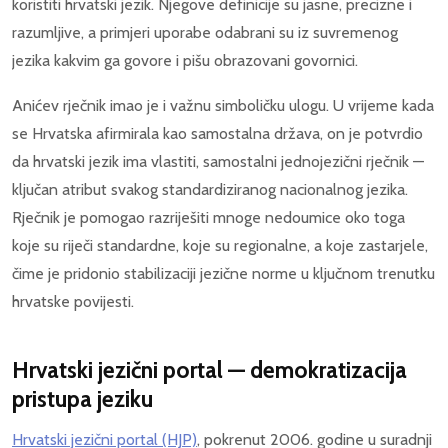
koristiti hrvatski jezik. Njegove definicije su jasne, precizne i
razumljive, a primjeri uporabe odabrani su iz suvremenog
jezika kakvim ga govore i pišu obrazovani govornici.
Anićev rječnik imao je i važnu simboličku ulogu. U vrijeme kada
se Hrvatska afirmirala kao samostalna država, on je potvrdio
da hrvatski jezik ima vlastiti, samostalni jednojezični rječnik —
ključan atribut svakog standardiziranog nacionalnog jezika.
Rječnik je pomogao razriješiti mnoge nedoumice oko toga
koje su riječi standardne, koje su regionalne, a koje zastarjele,
čime je pridonio stabilizaciji jezične norme u ključnom trenutku
hrvatske povijesti.
Hrvatski jezični portal — demokratizacija
pristupa jeziku
Hrvatski jezični portal (HJP)
, pokrenut 2006. godine u suradnji