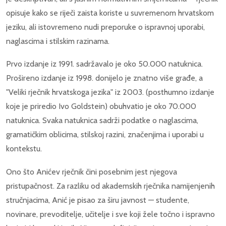
opisuje kako se riječi zaista koriste u suvremenom hrvatskom
jeziku, ali istovremeno nudi preporuke o ispravnoj uporabi,
naglascima i stilskim razinama.
Prvo izdanje iz 1991. sadržavalo je oko 50.000 natuknica.
Prošireno izdanje iz 1998. donijelo je znatno više građe, a
"Veliki rječnik hrvatskoga jezika" iz 2003. (posthumno izdanje
koje je priredio Ivo Goldstein) obuhvatio je oko 70.000
natuknica. Svaka natuknica sadrži podatke o naglascima,
gramatičkim oblicima, stilskoj razini, značenjima i uporabi u
kontekstu.
Ono što Anićev rječnik čini posebnim jest njegova
pristupačnost. Za razliku od akademskih rječnika namijenjenih
stručnjacima, Anić je pisao za širu javnost — studente,
novinare, prevoditelje, učitelje i sve koji žele točno i ispravno