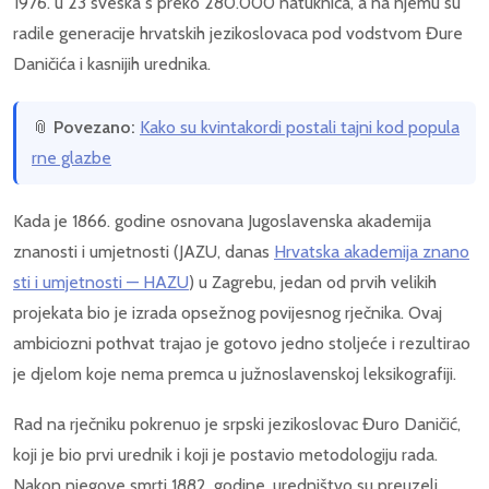
1976. u 23 sveska s preko 280.000 natuknica, a na njemu su
radile generacije hrvatskih jezikoslovaca pod vodstvom Đure
Daničića i kasnijih urednika.
📎
Povezano:
Kako su kvintakordi postali tajni kod popula
rne glazbe
Kada je 1866. godine osnovana Jugoslavenska akademija
znanosti i umjetnosti (JAZU, danas
Hrvatska akademija znano
sti i umjetnosti — HAZU
) u Zagrebu, jedan od prvih velikih
projekata bio je izrada opsežnog povijesnog rječnika. Ovaj
ambiciozni pothvat trajao je gotovo jedno stoljeće i rezultirao
je djelom koje nema premca u južnoslavenskoj leksikografiji.
Rad na rječniku pokrenuo je srpski jezikoslovac Đuro Daničić,
koji je bio prvi urednik i koji je postavio metodologiju rada.
Nakon njegove smrti 1882. godine, uredništvo su preuzeli