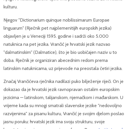
kulturu.
Njegov "Dictionarium quinque nobilissimarum Europae
linguarum" (Rječnik pet najplemenitijih europskih jezika)
objavljen je u Veneciji 1595. godine i sadrži oko 5.000
natuknica na pet jezika. Vrančić je hrvatski jezik nazvao
"dalmatinskim" (Dalmatice), što je bio uobičajen naziv u to
doba. Rječnik je organiziran abecednim redom prema
latinskim natuknicama, uz prijevode na preostala četiri jezika.
Značaj Vrančićeva rječnika nadilazi puko bilježenje riječi. On je
dokazao da je hrvatski jezik ravnopravan ostalim europskim
jezicima — latinskom, talijanskom, njemačkom i mađarskom. U
vrijeme kada su mnogi smatrali slavenske jezike "nedovoljno
razvijenima" za pisanu kulturu, Vrančić je svojim djelom poslao
jasnu poruku: hrvatski jezik ima svoju strukturu, svoje