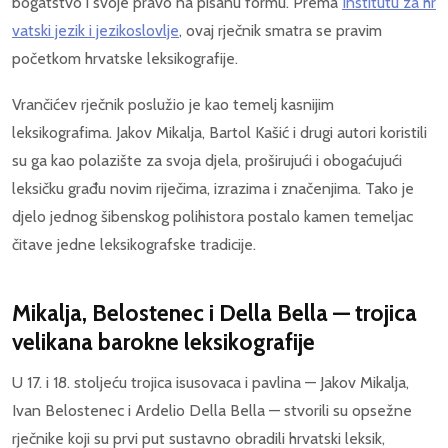
bogatstvo i svoje pravo na pisanu formu. Prema
Institutu za hr
vatski jezik i jezikoslovlje
, ovaj rječnik smatra se pravim
početkom hrvatske leksikografije.
Vrančićev rječnik poslužio je kao temelj kasnijim
leksikografima. Jakov Mikalja, Bartol Kašić i drugi autori koristili
su ga kao polazište za svoja djela, proširujući i obogaćujući
leksičku građu novim riječima, izrazima i značenjima. Tako je
djelo jednog šibenskog polihistora postalo kamen temeljac
čitave jedne leksikografske tradicije.
Mikalja, Belostenec i Della Bella — trojica
velikana barokne leksikografije
U 17. i 18. stoljeću trojica isusovaca i pavlina — Jakov Mikalja,
Ivan Belostenec i Ardelio Della Bella — stvorili su opsežne
rječnike koji su prvi put sustavno obradili hrvatski leksik,