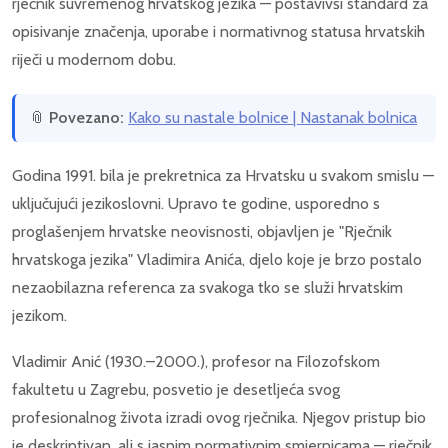
rječnik suvremenog hrvatskog jezika — postavivši standard za
opisivanje značenja, uporabe i normativnog statusa hrvatskih
riječi u modernom dobu.
📎
Povezano:
Kako su nastale bolnice | Nastanak bolnica
Godina 1991. bila je prekretnica za Hrvatsku u svakom smislu —
uključujući jezikoslovni. Upravo te godine, usporedno s
proglašenjem hrvatske neovisnosti, objavljen je "Rječnik
hrvatskoga jezika" Vladimira Anića, djelo koje je brzo postalo
nezaobilazna referenca za svakoga tko se služi hrvatskim
jezikom.
Vladimir Anić (1930.–2000.), profesor na Filozofskom
fakultetu u Zagrebu, posvetio je desetljeća svog
profesionalnog života izradi ovog rječnika. Njegov pristup bio
je deskriptivan, ali s jasnim normativnim smjernicama — rječnik