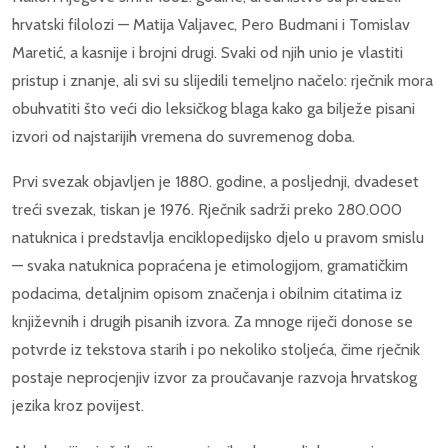
hrvatski filolozi — Matija Valjavec, Pero Budmani i Tomislav
Maretić, a kasnije i brojni drugi. Svaki od njih unio je vlastiti
pristup i znanje, ali svi su slijedili temeljno načelo: rječnik mora
obuhvatiti što veći dio leksičkog blaga kako ga bilježe pisani
izvori od najstarijih vremena do suvremenog doba.
Prvi svezak objavljen je 1880. godine, a posljednji, dvadeset
treći svezak, tiskan je 1976. Rječnik sadrži preko 280.000
natuknica i predstavlja enciklopedijsko djelo u pravom smislu
— svaka natuknica popraćena je etimologijom, gramatičkim
podacima, detaljnim opisom značenja i obilnim citatima iz
književnih i drugih pisanih izvora. Za mnoge riječi donose se
potvrde iz tekstova starih i po nekoliko stoljeća, čime rječnik
postaje neprocjenjiv izvor za proučavanje razvoja hrvatskog
jezika kroz povijest.