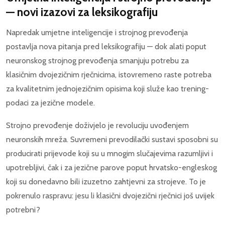
— novi izazovi za leksikografiju
Napredak umjetne inteligencije i strojnog prevođenja
postavlja nova pitanja pred leksikografiju — dok alati poput
neuronskog strojnog prevođenja smanjuju potrebu za
klasičnim dvojezičnim rječnicima, istovremeno raste potreba
za kvalitetnim jednojezičnim opisima koji služe kao trening-
podaci za jezične modele.
Strojno prevođenje doživjelo je revoluciju uvođenjem
neuronskih mreža. Suvremeni prevodilački sustavi sposobni su
producirati prijevode koji su u mnogim slučajevima razumljivi i
upotrebljivi, čak i za jezične parove poput hrvatsko-engleskog
koji su donedavno bili izuzetno zahtjevni za strojeve. To je
pokrenulo raspravu: jesu li klasični dvojezični rječnici još uvijek
potrebni?