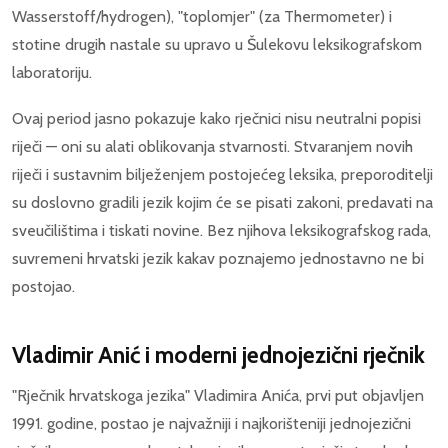
Wasserstoff/hydrogen), "toplomjer" (za Thermometer) i
stotine drugih nastale su upravo u Šulekovu leksikografskom
laboratoriju.
Ovaj period jasno pokazuje kako rječnici nisu neutralni popisi
riječi — oni su alati oblikovanja stvarnosti. Stvaranjem novih
riječi i sustavnim bilježenjem postojećeg leksika, preporoditelji
su doslovno gradili jezik kojim će se pisati zakoni, predavati na
sveučilištima i tiskati novine. Bez njihova leksikografskog rada,
suvremeni hrvatski jezik kakav poznajemo jednostavno ne bi
postojao.
Vladimir Anić i moderni jednojezični rječnik
"Rječnik hrvatskoga jezika" Vladimira Anića, prvi put objavljen
1991. godine, postao je najvažniji i najkorišteniji jednojezični