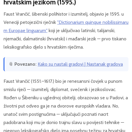
hrvatskim jezikom (1595.)
Faust Vrančić, šibenski polihistor i izumitelj, objavio je 1595. u
Veneciji petojezični rječnik
"Dictionarium quinque nobilissimaru
m Europae linguarum"
koji je uključivao latinski, talijanski,
njemački, dalmatinski (hrvatski) i mađarski jezik — prvo tiskano
leksikografsko djelo s hrvatskim riječima.
📎
Povezano:
Kako su nastali gradovi | Nastanak gradova
Faust Vrančić (1551.–1617.) bio je renesansni čovjek u punom
smislu riječi — izumitelj, diplomat, svećenik i jezikoslovac.
Rođen u Šibeniku u uglednoj obitelji, obrazovao se u Padovi, a
životni put odveo ga je na dvorove europskih vladara. No,
unatoč svim postignućima — uključujući poznati nacrt
padobrana koji mu je donio trajnu slavu u povijesti tehnike —
njegovo leksikografsko djelo ima posebnu težinu za hrvatsku