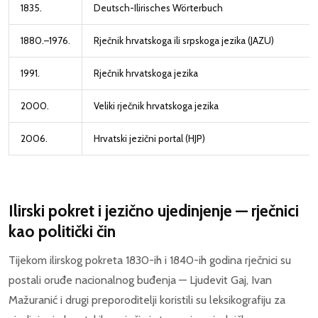
1835.
Deutsch-Ilirisches Wörterbuch
1880.–1976.
Rječnik hrvatskoga ili srpskoga jezika (JAZU)
1991.
Rječnik hrvatskoga jezika
2000.
Veliki rječnik hrvatskoga jezika
2006.
Hrvatski jezični portal (HJP)
Ilirski pokret i jezično ujedinjenje — rječnici
kao politički čin
Tijekom ilirskog pokreta 1830-ih i 1840-ih godina rječnici su
postali oruđe nacionalnog buđenja — Ljudevit Gaj, Ivan
Mažuranić i drugi preporoditelji koristili su leksikografiju za