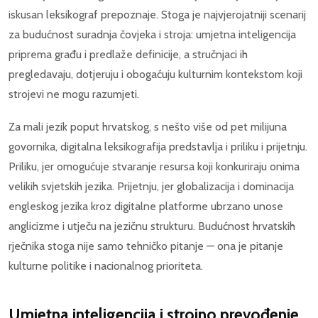
iskusan leksikograf prepoznaje. Stoga je najvjerojatniji scenarij
za budućnost suradnja čovjeka i stroja: umjetna inteligencija
priprema građu i predlaže definicije, a stručnjaci ih
pregledavaju, dotjeruju i obogaćuju kulturnim kontekstom koji
strojevi ne mogu razumjeti.
Za mali jezik poput hrvatskog, s nešto više od pet milijuna
govornika, digitalna leksikografija predstavlja i priliku i prijetnju.
Priliku, jer omogućuje stvaranje resursa koji konkuriraju onima
velikih svjetskih jezika. Prijetnju, jer globalizacija i dominacija
engleskog jezika kroz digitalne platforme ubrzano unose
anglicizme i utječu na jezičnu strukturu. Budućnost hrvatskih
rječnika stoga nije samo tehničko pitanje — ona je pitanje
kulturne politike i nacionalnog prioriteta.
Umjetna inteligencija i strojno prevođenje