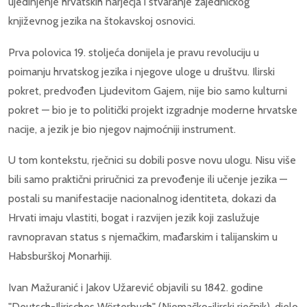
ujedinjenje hrvatskih narječja i stvaranje zajedničkog
književnog jezika na štokavskoj osnovici.
Prva polovica 19. stoljeća donijela je pravu revoluciju u
poimanju hrvatskog jezika i njegove uloge u društvu. Ilirski
pokret, predvođen Ljudevitom Gajem, nije bio samo kulturni
pokret — bio je to politički projekt izgradnje moderne hrvatske
nacije, a jezik je bio njegov najmoćniji instrument.
U tom kontekstu, rječnici su dobili posve novu ulogu. Nisu više
bili samo praktični priručnici za prevođenje ili učenje jezika —
postali su manifestacije nacionalnog identiteta, dokazi da
Hrvati imaju vlastiti, bogat i razvijen jezik koji zaslužuje
ravnopravan status s njemačkim, mađarskim i talijanskim u
Habsburškoj Monarhiji.
Ivan Mažuranić i Jakov Užarević objavili su 1842. godine
"Deutsch-Ilirisches Wörterbuch" (Njemačko-ilirski rječnik), djelo