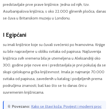
predstavljale prve prave knjižnice. Jedna od njih, tzv.
Asurbanipalova knjižnica, s oko 22.000 glinenih pločica, danas
se čuva u Britanskom muzeju u Londonu.
I Egipćani
su imali knjižnice koje su čuvali svećenici po hramovima. Knjige
su bile napravljene u obliku svitaka od papirusa. Najčuvenija
knjižnica svih vremena bila je utemeljena u Aleksandriji oko
300. godine prije nove ere i predstavljala je prvi pokušaj da se
skupi cjelokupna grčka književnost. Imala je najmanje 70.000
svitaka od papirusa, zavedenih u katalog i podjeljenih prema
područjima znanosti, baš kao što se to danas čini u
suvremenim knjižnicama.
📎
Povezano:
Kako se štavi koža: Povijest i moderni proc