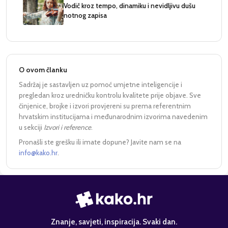
Vodič kroz tempo, dinamiku i nevidljivu dušu
notnog zapisa
O ovom članku
Sadržaj je sastavljen uz pomoć umjetne inteligencije i
pregledan kroz uredničku kontrolu kvalitete prije objave. Sve
činjenice, brojke i izvori provjereni su prema referentnim
hrvatskim institucijama i međunarodnim izvorima navedenim
u sekciji
Izvori i reference
.
Pronašli ste grešku ili imate dopune? Javite nam se na
info@kako.hr
.
Znanje, savjeti, inspiracija. Svaki dan.