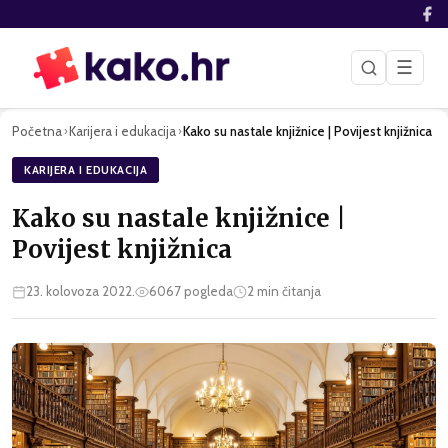
☰
Početna
Karijera i edukacija
Kako su nastale knjižnice | Povijest knjižnica
›
›
KARIJERA I EDUKACIJA
Kako su nastale knjižnice |
Povijest knjižnica
23. kolovoza 2022.
6067
pogleda
2
min čitanja