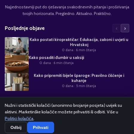
Najjednostavniji put do rješavanja svakodnevnih pitanja i proširivanja
tvojih horizonata. Pregledno. Aktualno. Praktično.
‹
›
Posljednje objave
Kako postati kiropraktičar: Edukacija, zakoni i uvjeti u
Hrvatskoj
0 dana
· 6 min čitanja
Kako posaditi đumbir u saksiji
0 dana
· 6 min čitanja
Kako pripremiti bijele šparoge: Pravilno čišćenje i
kuhanje
0 dana
· 5 min čitanja
Suradnja s nama
Nužni i statistički kolačići (anonimno brojanje posjeta) uvijek su
aktivni. Marketinške kolačiće možete prihvatiti ili odbiti. Više u
Alati i kalkulatori
Oglašavanje
Politika kolačića
Pravila privatnosti
Politici kolačića
.
Odbij
Prihvati
Copyright ©
2026
kako.hr — Sva prava pridržana.