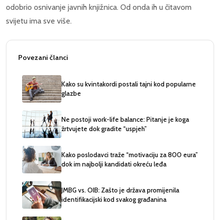
odobrio osnivanje javnih knjižnica. Od onda ih u čitavom
svijetu ima sve više.
Povezani članci
Kako su kvintakordi postali tajni kod popularne
glazbe
Ne postoji work-life balance: Pitanje je koga
žrtvujete dok gradite “uspjeh”
Kako poslodavci traže “motivaciju za 800 eura”
dok im najbolji kandidati okreću leđa
JMBG vs. OIB: Zašto je država promijenila
identifikacijski kod svakog građanina