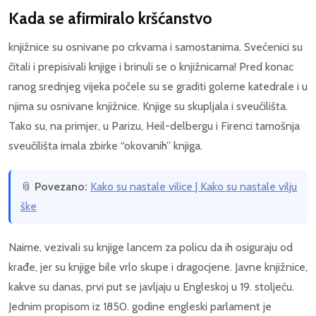
Kada se afirmiralo kršćanstvo
knjižnice su osnivane po crkvama i samostanima. Svećenici su
čitali i prepisivali knjige i brinuli se o knjižnicama! Pred konac
ranog srednjeg vijeka počele su se graditi goleme katedrale i u
njima su osnivane knjižnice. Knjige su skupljala i sveučilišta.
Tako su, na primjer, u Parizu, Heil-delbergu i Firenci tamošnja
sveučilišta imala zbirke “okovanih” knjiga.
📎
Povezano:
Kako su nastale vilice | Kako su nastale vilju
ške
Naime, vezivali su knjige lancem za policu da ih osiguraju od
krađe, jer su knjige bile vrlo skupe i dragocjene. Javne knjižnice,
kakve su danas, prvi put se javljaju u Engleskoj u 19. stoljeću.
Jednim propisom iz 1850. godine engleski parlament je