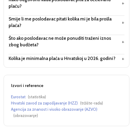
+
plaću?
Smije li me poslodavac pitati kolika mi je bila prošla
+
plaća?
Što ako poslodavac ne može ponuditi traženi iznos
+
zbog budžeta?
+
Kolika je minimalna plaća u Hrvatskoj u 2026. godini?
Izvori i reference
Eurostat
(
statistika
)
Hrvatski zavod za zapošljavanje (HZZ)
(
tržište-rada
)
Agencija za znanost i visoko obrazovanje (AZVO)
(
obrazovanje
)