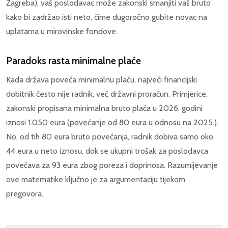
Zagreba), vaš poslodavac može zakonski smanjiti vaš bruto
kako bi zadržao isti neto, čime dugoročno gubite novac na
uplatama u mirovinske fondove.
Paradoks rasta minimalne plaće
Kada država poveća minimalnu plaću, najveći financijski
dobitnik često nije radnik, već državni proračun. Primjerice,
zakonski propisana minimalna bruto plaća u 2026. godini
iznosi 1.050 eura (povećanje od 80 eura u odnosu na 2025.).
No, od tih 80 eura bruto povećanja, radnik dobiva samo oko
44 eura u neto iznosu, dok se ukupni trošak za poslodavca
povećava za 93 eura zbog poreza i doprinosa. Razumijevanje
ove matematike ključno je za argumentaciju tijekom
pregovora.