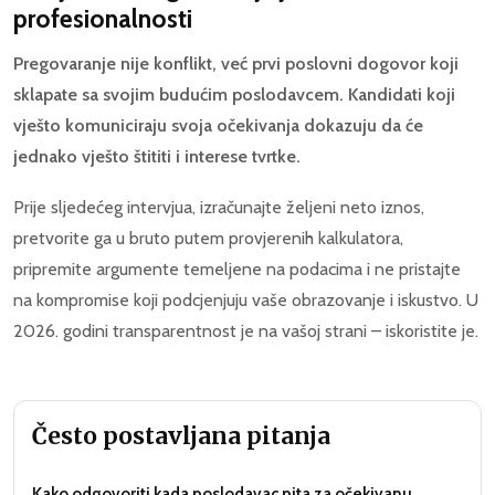
profesionalnosti
Pregovaranje nije konflikt, već prvi poslovni dogovor koji
sklapate sa svojim budućim poslodavcem. Kandidati koji
vješto komuniciraju svoja očekivanja dokazuju da će
jednako vješto štititi i interese tvrtke.
Prije sljedećeg intervjua, izračunajte željeni neto iznos,
pretvorite ga u bruto putem provjerenih kalkulatora,
pripremite argumente temeljene na podacima i ne pristajte
na kompromise koji podcjenjuju vaše obrazovanje i iskustvo. U
2026. godini transparentnost je na vašoj strani – iskoristite je.
Često postavljana pitanja
Kako odgovoriti kada poslodavac pita za očekivanu