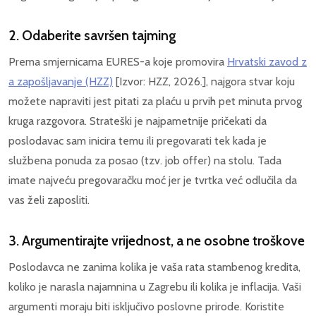
2. Odaberite savršen tajming
Prema smjernicama EURES-a koje promovira
Hrvatski zavod z
a zapošljavanje (HZZ)
[Izvor: HZZ, 2026.], najgora stvar koju
možete napraviti jest pitati za plaću u prvih pet minuta prvog
kruga razgovora. Strateški je najpametnije pričekati da
poslodavac sam inicira temu ili pregovarati tek kada je
službena ponuda za posao (tzv. job offer) na stolu. Tada
imate najveću pregovaračku moć jer je tvrtka već odlučila da
vas želi zaposliti.
3. Argumentirajte vrijednost, a ne osobne troškove
Poslodavca ne zanima kolika je vaša rata stambenog kredita,
koliko je narasla najamnina u Zagrebu ili kolika je inflacija. Vaši
argumenti moraju biti isključivo poslovne prirode. Koristite