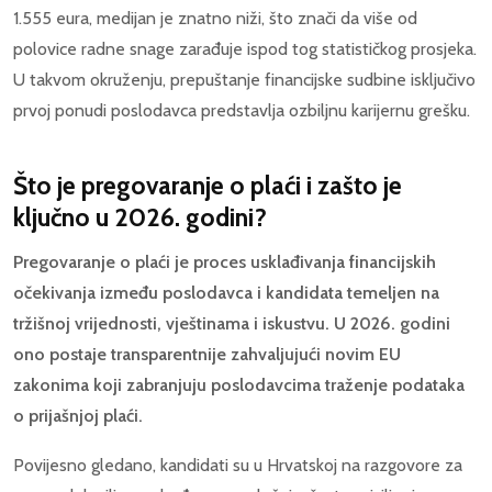
1.555 eura, medijan je znatno niži, što znači da više od
polovice radne snage zarađuje ispod tog statističkog prosjeka.
U takvom okruženju, prepuštanje financijske sudbine isključivo
prvoj ponudi poslodavca predstavlja ozbiljnu karijernu grešku.
Što je pregovaranje o plaći i zašto je
ključno u 2026. godini?
Pregovaranje o plaći je proces usklađivanja financijskih
očekivanja između poslodavca i kandidata temeljen na
tržišnoj vrijednosti, vještinama i iskustvu. U 2026. godini
ono postaje transparentnije zahvaljujući novim EU
zakonima koji zabranjuju poslodavcima traženje podataka
o prijašnjoj plaći.
Povijesno gledano, kandidati su u Hrvatskoj na razgovore za