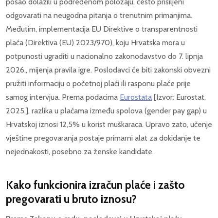
posao dolazili u podređenom položaju, često prisiljeni
odgovarati na neugodna pitanja o trenutnim primanjima.
Međutim, implementacija EU Direktive o transparentnosti
plaća (Direktiva (EU) 2023/970), koju Hrvatska mora u
potpunosti ugraditi u nacionalno zakonodavstvo do 7. lipnja
2026., mijenja pravila igre. Poslodavci će biti zakonski obvezni
pružiti informaciju o početnoj plaći ili rasponu plaće prije
samog intervjua. Prema podacima
Eurostata
[Izvor: Eurostat,
2025.], razlika u plaćama između spolova (gender pay gap) u
Hrvatskoj iznosi 12,5% u korist muškaraca. Upravo zato, učenje
vještine pregovaranja postaje primarni alat za dokidanje te
nejednakosti, posebno za ženske kandidate.
Kako funkcionira izračun plaće i zašto
pregovarati u bruto iznosu?