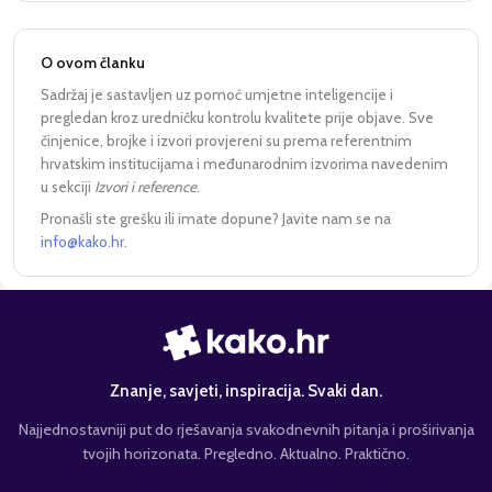
O ovom članku
Sadržaj je sastavljen uz pomoć umjetne inteligencije i
pregledan kroz uredničku kontrolu kvalitete prije objave. Sve
činjenice, brojke i izvori provjereni su prema referentnim
hrvatskim institucijama i međunarodnim izvorima navedenim
u sekciji
Izvori i reference
.
Pronašli ste grešku ili imate dopune? Javite nam se na
info@kako.hr
.
Znanje, savjeti, inspiracija. Svaki dan.
Najjednostavniji put do rješavanja svakodnevnih pitanja i proširivanja
tvojih horizonata. Pregledno. Aktualno. Praktično.