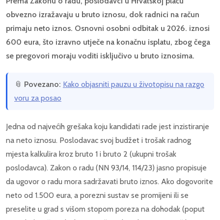
Prema Zakonu o radu, poslodavci u Hrvatskoj plaću
obvezno izražavaju u bruto iznosu, dok radnici na račun
primaju neto iznos. Osnovni osobni odbitak u 2026. iznosi
600 eura, što izravno utječe na konačnu isplatu, zbog čega
se pregovori moraju voditi isključivo u bruto iznosima.
📎
Povezano:
Kako objasniti pauzu u životopisu na razgo
voru za posao
Jedna od najvećih grešaka koju kandidati rade jest inzistiranje
na neto iznosu. Poslodavac svoj budžet i trošak radnog
mjesta kalkulira kroz bruto 1 i bruto 2 (ukupni trošak
poslodavca). Zakon o radu (NN 93/14, 114/23) jasno propisuje
da ugovor o radu mora sadržavati bruto iznos. Ako dogovorite
neto od 1.500 eura, a porezni sustav se promijeni ili se
preselite u grad s višom stopom poreza na dohodak (poput