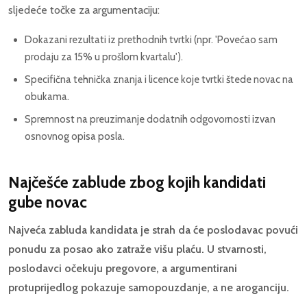
sljedeće točke za argumentaciju:
Dokazani rezultati iz prethodnih tvrtki (npr. 'Povećao sam
prodaju za 15% u prošlom kvartalu').
Specifična tehnička znanja i licence koje tvrtki štede novac na
obukama.
Spremnost na preuzimanje dodatnih odgovornosti izvan
osnovnog opisa posla.
Najčešće zablude zbog kojih kandidati
gube novac
Najveća zabluda kandidata je strah da će poslodavac povući
ponudu za posao ako zatraže višu plaću. U stvarnosti,
poslodavci očekuju pregovore, a argumentirani
protuprijedlog pokazuje samopouzdanje, a ne aroganciju.