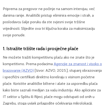
Priprema za pregovor ne počinje na samom intervjuu, već
danima ranije. Analitički pristup eliminira emocije i strah, a
poslodavcu šalje poruku da ste svjesni svoje tržišne
vrijednosti. Slijedite ova tri ključna koraka za maksimizaciju
svoje ponude.
1. Istražite tržište rada i prosječne plaće
Ne možete tražiti kompetitivnu plaću ako ne znate što je
kompetitivno. Prema podacima
Agencije za znanost i visoko o
brazovanje (AZVO)
[Izvor: AZVO, 2025.], stupanj obrazovanja
i specifični certifikati direktno koreliraju s visinom početne
plaće. Koristite analitičke biltene i alate za usporedbu plaća
kako biste saznali medijan za vašu industriju. Ako aplicirate za
IT sektor u Splitu ili Rijeci, plaće mogu odstupati od onih u
Zagrebu, stoga uvijek prilagodite očekivanja mikrolokaciji.