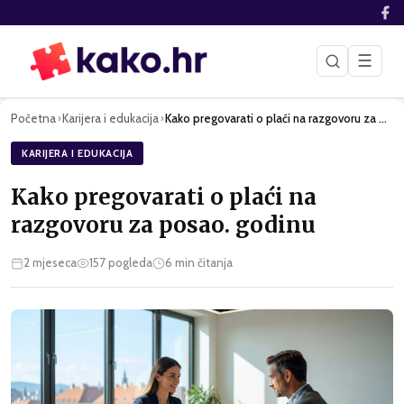
☰
Početna
Karijera i edukacija
Kako pregovarati o plaći na razgovoru za posao. godinu
›
›
KARIJERA I EDUKACIJA
Kako pregovarati o plaći na
razgovoru za posao. godinu
2 mjeseca
157
pogleda
6
min čitanja