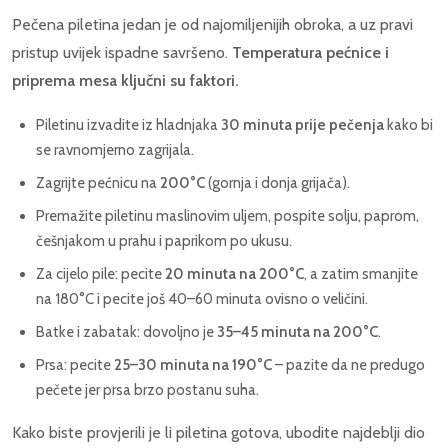
Pečena piletina jedan je od najomiljenijih obroka, a uz pravi
pristup uvijek ispadne savršeno.
Temperatura pećnice i
priprema mesa ključni su faktori.
Piletinu izvadite iz hladnjaka
30 minuta prije pečenja
kako bi
se ravnomjerno zagrijala.
Zagrijte pećnicu na
200°C
(gornja i donja grijača).
Premažite piletinu maslinovim uljem, pospite solju, paprom,
češnjakom u prahu i paprikom po ukusu.
Za cijelo pile: pecite
20 minuta na 200°C
, a zatim smanjite
na 180°C i pecite još 40–60 minuta ovisno o veličini.
Batke i zabatak: dovoljno je
35–45 minuta na 200°C
.
Prsa: pecite
25–30 minuta na 190°C
– pazite da ne predugo
pečete jer prsa brzo postanu suha.
Kako biste provjerili je li piletina gotova, ubodite najdeblji dio