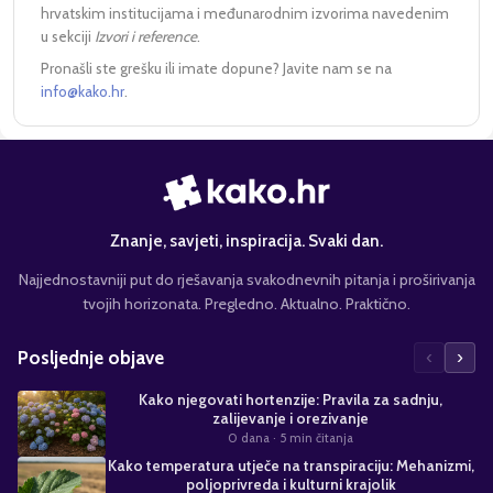
hrvatskim institucijama i međunarodnim izvorima navedenim
u sekciji
Izvori i reference
.
Pronašli ste grešku ili imate dopune? Javite nam se na
info@kako.hr
.
Znanje, savjeti, inspiracija. Svaki dan.
Najjednostavniji put do rješavanja svakodnevnih pitanja i proširivanja
tvojih horizonata. Pregledno. Aktualno. Praktično.
‹
›
Posljednje objave
Kako njegovati hortenzije: Pravila za sadnju,
zalijevanje i orezivanje
0 dana
· 5 min čitanja
Kako temperatura utječe na transpiraciju: Mehanizmi,
poljoprivreda i kulturni krajolik