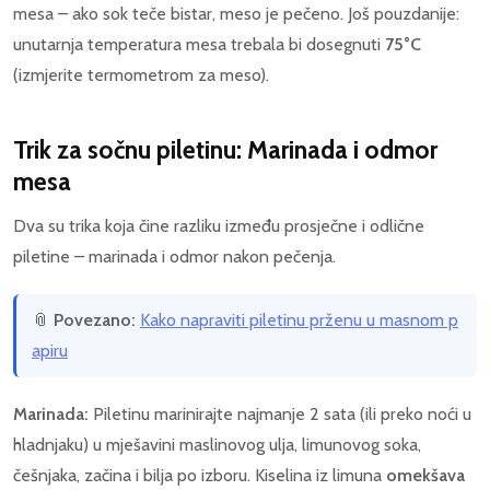
mesa – ako sok teče bistar, meso je pečeno. Još pouzdanije:
unutarnja temperatura mesa trebala bi dosegnuti
75°C
(izmjerite termometrom za meso).
Trik za sočnu piletinu: Marinada i odmor
mesa
Dva su trika koja čine razliku između prosječne i odlične
piletine – marinada i odmor nakon pečenja.
📎
Povezano:
Kako napraviti piletinu prženu u masnom p
apiru
Marinada:
Piletinu marinirajte najmanje 2 sata (ili preko noći u
hladnjaku) u mješavini maslinovog ulja, limunovog soka,
češnjaka, začina i bilja po izboru. Kiselina iz limuna
omekšava