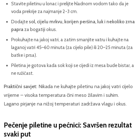
Stavite piletinu u lonac i prelijte hladnom vodom tako da je
voda prekrije za najmanje 2-3 cm.
Dodajte
sol, cijelu mrkvu, korijen peršina, luk i nekoliko zrna
papra
za bogatiji okus.
Prokuhajte na jakoj vatri, a zatim smanjite vatru i kuhajte na
laganoj vatri 45–60 minuta (za cijelo pile) ili 20–25 minuta (za
batke i prsa).
Piletina je gotova kada sok koji se cijedi iz mesa bude bistar, a
ne ružičast.
Praktični savjet:
Nikada ne kuhajte piletinu na jakoj vatri cijelo
vrijeme – visoka temperatura čini meso žilavim i suhim.
Lagano pirjanje na nižoj temperaturi zadržava vlagu i okus.
Pečenje piletine u pećnici: Savršen rezultat
svaki put