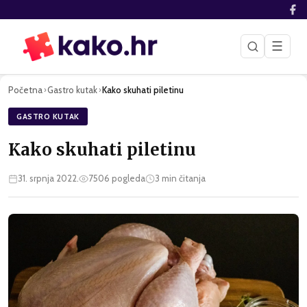
☰
Početna
Gastro kutak
Kako skuhati piletinu
›
›
GASTRO KUTAK
Kako skuhati piletinu
31. srpnja 2022.
7506
pogleda
3
min čitanja