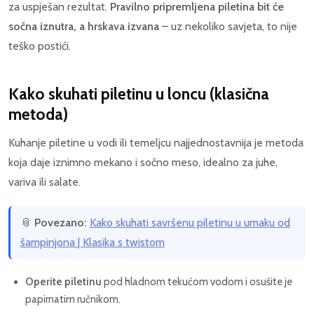
za uspješan rezultat.
Pravilno pripremljena piletina bit će
sočna iznutra, a hrskava izvana
– uz nekoliko savjeta, to nije
teško postići.
Kako skuhati piletinu u loncu (klasična
metoda)
Kuhanje piletine u vodi ili temeljcu najjednostavnija je metoda
koja daje iznimno mekano i sočno meso, idealno za juhe,
variva ili salate.
📎
Povezano:
Kako skuhati savršenu piletinu u umaku od
šampinjona | Klasika s twistom
Operite piletinu
pod hladnom tekućom vodom i osušite je
papirnatim ručnikom.