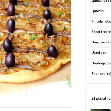
Ljubav i vez
Ljubimci
Priroda i oko
Sport i rekre
Umjetna inte
Uradi sam
Uređenje d
Znanost i te
Istaknuti č