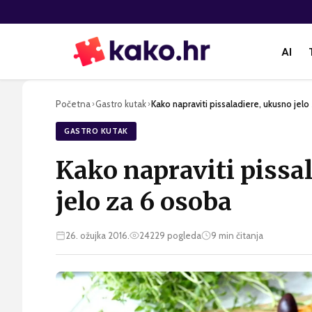
AI
Početna
Gastro kutak
Kako napraviti pissaladiere, ukusno jel
›
›
GASTRO KUTAK
Kako napraviti pissa
jelo za 6 osoba
26. ožujka 2016.
24229
pogleda
9
min čitanja