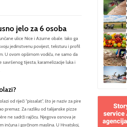
usno jelo za 6 osoba
 sunčane ulice Nice i Azurne obale. Iako ga
oju jedinstvenu povijest, teksturu i profil
em. U ovom opširnom vodiču, ne samo da
e savršenog tijesta, karamelizacije luka i
.
olazi?
zi od riječi "pissalat", što je naziv za pire
kao premaz. Za razliku od talijanske pizze
ière ne sadrži rajčicu. Njegova osnova je
m inćuna i gorčinom maslina. U Hrvatskoj,