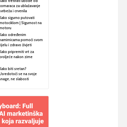
Kako tretirati ubode od
komaraca za ublažavanje
svrbeža i crvenila
Kako sigurno putovati
motociklom | Sigurnost na
motoru
Kako određenim
namirnicama pomoći svom
tijelu i zdravo živjeti
Kako pripremiti vrt za
proljeće nakon zime
Kako biti sretan?
Usredotoči se na svoje
snage, ne slabosti