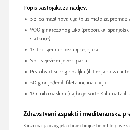
Popis sastojaka za nadjev:
5 žlica maslinova ulja (plus malo za premazi
900 g narezanog luka (preporuka: španjolski
slatkoće)
1 sitno sjeckani režanj češnjaka
Sol i svježe mljeveni papar
Prstohvat suhog bosiljka (ili timijana za auten
50 g ocijeđenih fileta inćuna u ulju
12 crnih maslina (najbolje sorte Kalamata ili 
Zdravstveni aspekti i mediteranska p
Konzumacija ovog jela donosi brojne benefite povez