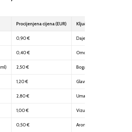
Procijenjena cijena (EUR)
Ključna uloga u jelu
0,90 €
Daje strukturu i hrskavost tij
0,40 €
Omogućuje dizanje i prozra
 ml)
2,50 €
Bogat okus i elastičnost tijes
1,20 €
Glavni sastojak nadjeva, slat
2,80 €
Umami okus, slanoća
1,00 €
Vizualni kontrast i gorčina
0,50 €
Aroma i balans okusa