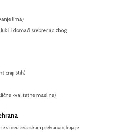
vanje lima)
 luk ili domaći srebrenac zbog
tičniji štih)
slične kvalitetne masline)
rehrana
ane s mediteranskom prehranom, koja je