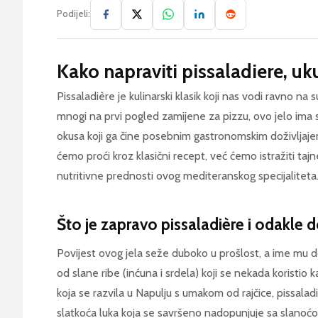
Podijeli:
Kako napraviti pissaladiere, uk
Pissaladière je kulinarski klasik koji nas vodi ravno na
mnogi na prvi pogled zamijene za pizzu, ovo jelo ima sv
okusa koji ga čine posebnim gastronomskim doživljaj
ćemo proći kroz klasični recept, već ćemo istražiti tajn
nutritivne prednosti ovog mediteranskog specijaliteta
Što je zapravo pissaladière i odakle d
Povijest ovog jela seže duboko u prošlost, a ime mu dola
od slane ribe (inćuna i srdela) koji se nekada koristio 
koja se razvila u Napulju s umakom od rajčice, pissalad
slatkoća luka koja se savršeno nadopunjuje sa slanoćo