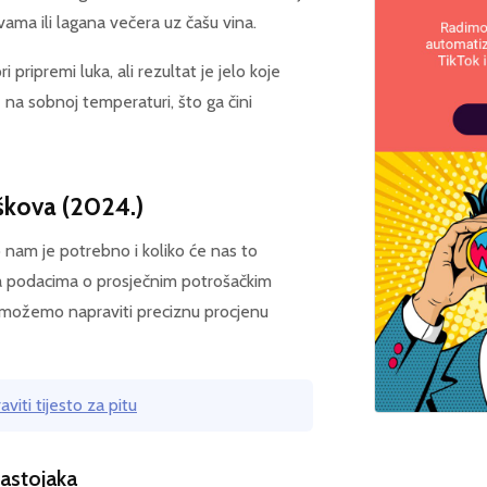
ama ili lagana večera uz čašu vina.
 pripremi luka, ali rezultat je jelo koje
 na sobnoj temperaturi, što ga čini
oškova (2024.)
 nam je potrebno i koliko će nas to
ema podacima o prosječnim potrošačkim
, možemo napraviti preciznu procjenu
viti tijesto za pitu
 sastojaka