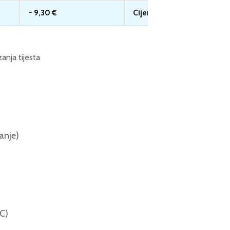
~ 9,30 €
Cijena po osobi: ~ 1,55 €
anja tijesta
anje)
C)