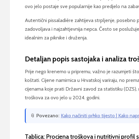
ovo jelo postaje sve popularnije kao predjelo na zabav
Autentični pissaladière zahtijeva strpljenje, posebno pri
zadovoljava i najzahtjevnija nepca. Često se poslužuje
idealnim za piknike i druženja.
Detaljan popis sastojaka i analiza tr
Prije nego krenemo u pripremu, važno je razumjeti što
koštati. Cijene namirnica u Hrvatskoj variraju, no pr
cijenama koje prati Državni zavod za statistiku (DZS)
troškova za ovo jelo u 2024. godini.
📎
Povezano:
Kako načiniti prhko tijesto | Kako napra
Tablica: Procjena troškova i nutritivni profil