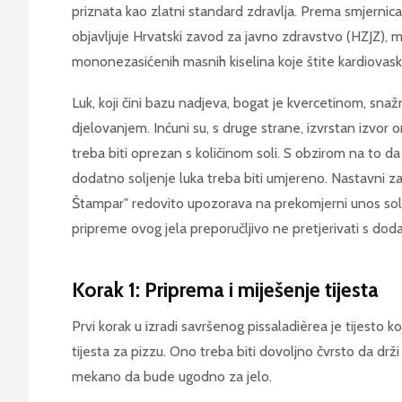
priznata kao zlatni standard zdravlja. Prema smjernic
objavljuje Hrvatski zavod za javno zdravstvo (HZJZ), ma
mononezasićenih masnih kiselina koje štite kardiovasku
Luk, koji čini bazu nadjeva, bogat je kvercetinom, sn
djelovanjem. Inćuni su, s druge strane, izvrstan izvor 
treba biti oprezan s količinom soli. S obzirom na to da
dodatno soljenje luka treba biti umjereno. Nastavni z
Štampar" redovito upozorava na prekomjerni unos soli u
pripreme ovog jela preporučljivo ne pretjerivati s dodatn
Korak 1: Priprema i miješenje tijesta
Prvi korak u izradi savršenog pissaladièrea je tijesto k
tijesta za pizzu. Ono treba biti dovoljno čvrsto da drži
mekano da bude ugodno za jelo.