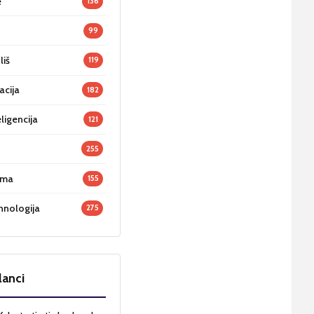
e
136
99
liš
119
acija
182
ligencija
121
255
oma
155
hnologija
275
lanci