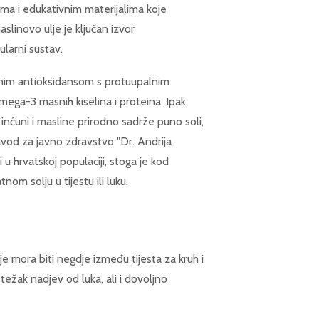
ama i edukativnim materijalima koje
slinovo ulje je ključan izvor
larni sustav.
ažnim antioksidansom s protuupalnim
omega-3 masnih kiselina i proteina. Ipak,
 inćuni i masline prirodno sadrže puno soli,
avod za javno zdravstvo "Dr. Andrija
 hrvatskoj populaciji, stoga je kod
om solju u tijestu ili luku.
oje mora biti negdje između tijesta za kruh i
 težak nadjev od luka, ali i dovoljno