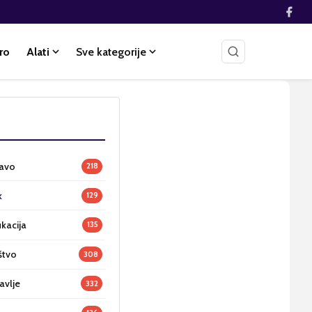
ro
Alati
Sve kategorije
ravo
218
k
129
ukacija
135
štvo
308
avlje
332