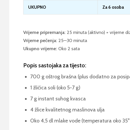
UKUPNO
Za 6 osoba
Vrijeme pripremanja:
25 minuta (aktivno) + vrijeme diz
Vrijeme pečenja:
25—30 minuta
Ukupno vrijeme:
Oko 2 sata
Popis sastojaka za tijesto:
700 g oštrog brašna (plus dodatno za posip
1 žličica soli (oko 5-7 g)
7 g instant suhog kvasca
4 žlice kvalitetnog maslinova ulja
Oko 4,5 dl mlake vode (temperatura oko 35°