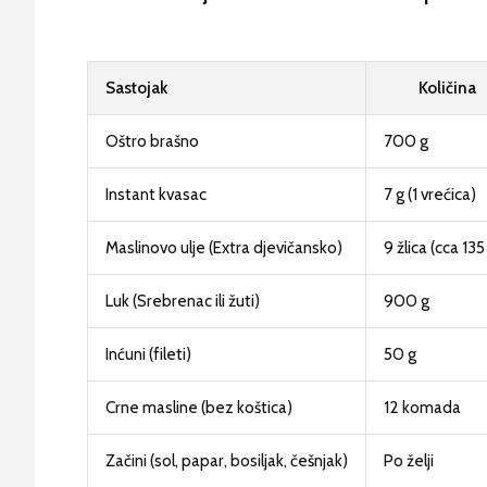
Sastojak
Količina
Oštro brašno
700 g
Instant kvasac
7 g (1 vrećica)
Maslinovo ulje (Extra djevičansko)
9 žlica (cca 135
Luk (Srebrenac ili žuti)
900 g
Inćuni (fileti)
50 g
Crne masline (bez koštica)
12 komada
Začini (sol, papar, bosiljak, češnjak)
Po želji