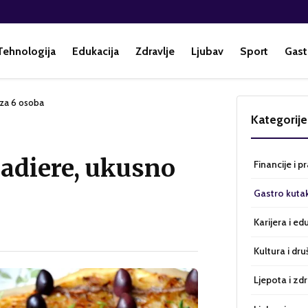
Tehnologija
Edukacija
Zdravlje
Ljubav
Sport
Gast
o za 6 osoba
Kategorije
ladiere, ukusno
Financije i p
Gastro kuta
Karijera i ed
Kultura i dru
Ljepota i zdr