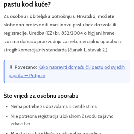
pastu kod kuće?
Za osobnu i obiteljsku potrošnju u Hrvatskoj možete
slobodno proizvoditi maslinovu pastu bez dozvola ili
registracije.
Uredba (EZ) br. 852/2004 o higijeni hrane
izuzima domaću proizvodnju za nekomercijalnu uporabu iz
strogih komercijalnih standarda (članak 1., stavak 2.).
📎
Povezano:
Kako napraviti domaću čili pastu od svježih
paprika — Potpuni
Što vrijedi za osobnu uporabu
Nema potrebe za dozvolama ili certifikatima
Nije potrebna registracija u lokalnom Zavodu za javno
zdravstvo
Morate koristiti isključivo prehrambene masline