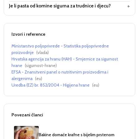
+
Je li pasta od komine sigurna za trudnice i djecu?
Izvori i reference
Ministarstvo poljoprivrede - Statistika poljoprivredne
proizvodnje
(
vlada
)
Hrvatska agencija za hranu (HAH) - Smjernice za sigurnost
hrane
(
sigurnost-hrane
)
EFSA - Znanstveni panel o nutritivnim proizvodima i
alergenima
(
eu
)
Uredba (EZ) br. 852/2004 - Higijena hrane
(
eu
)
Povezani članci
Bakine domaće krafne s bijelim prstenom