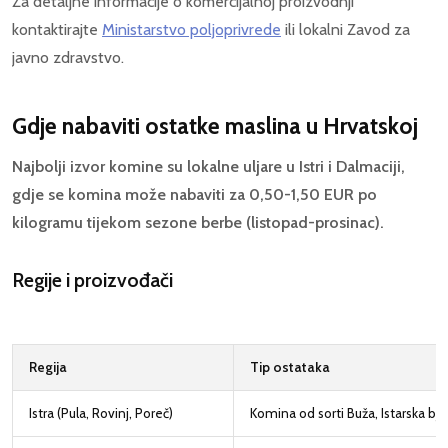
Za detaljne informacije o komercijalnoj proizvodnji
kontaktirajte
Ministarstvo poljoprivrede
ili lokalni Zavod za
javno zdravstvo.
Gdje nabaviti ostatke maslina u Hrvatskoj
Najbolji izvor komine su lokalne uljare u Istri i Dalmaciji,
gdje se komina može nabaviti za 0,50-1,50 EUR po
kilogramu tijekom sezone berbe (listopad-prosinac).
Regije i proizvođači
Regija
Tip ostataka
Istra (Pula, Rovinj, Poreč)
Komina od sorti Buža, Istarska bje