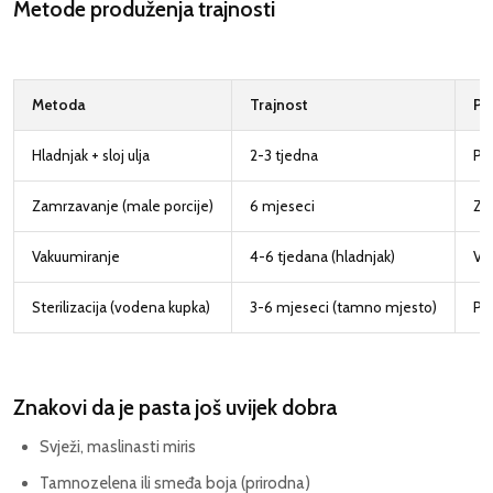
Metode produženja trajnosti
Metoda
Trajnost
Po
Hladnjak + sloj ulja
2-3 tjedna
Pre
Zamrzavanje (male porcije)
6 mjeseci
Za
Vakuumiranje
4-6 tjedana (hladnjak)
Va
Sterilizacija (vodena kupka)
3-6 mjeseci (tamno mjesto)
Pos
Znakovi da je pasta još uvijek dobra
Svježi, maslinasti miris
Tamnozelena ili smeđa boja (prirodna)