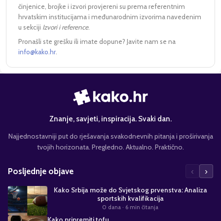
činjenice, brojke i izvori provjereni su prema referentnim
hrvatskim institucijama i međunarodnim izvorima navedenim
u sekciji
Izvori i reference
.
Pronašli ste grešku ili imate dopune? Javite nam se na
info@kako.hr
.
Znanje, savjeti, inspiracija. Svaki dan.
Najjednostavniji put do rješavanja svakodnevnih pitanja i proširivanja
tvojih horizonata. Pregledno. Aktualno. Praktično.
‹
›
Posljednje objave
Kako Srbija može do Svjetskog prvenstva: Analiza
sportskih kvalifikacija
0 dana
· 6 min čitanja
Kako pripremiti tofu