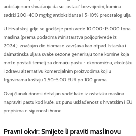
uobičajenom shvaćanju da su „ostaci" bezvrijedni, komina
sadrži 200-400 mg/kg antioksidansa i 5-10% preostalog ulja.
U Hrvatskoj, gdje se godišnje proizvede 10.000-15.000 tona
maslina (prema podacima Ministarstva poljoprivrede iz
2024.), značajan dio biomase završava kao otpad. Istarska i
dalmatinska uljara svake sezone generiraju tone komine koja
može postati temelj za domaću pastu - ekonomičnu, ekološku
i zdravu alternativu komercijalnim proizvodima koji u
trgovinama koštaju 2,50-5,00 EUR po 100 grama.
Ovaj članak donosi detaljan vodič kako iz ostataka maslina
napraviti pastu kod kuće, uz punu usklađenost s hrvatskim i EU
propisima o sigurnosti hrane.
Pravni okvir: Smijete li praviti maslinovu