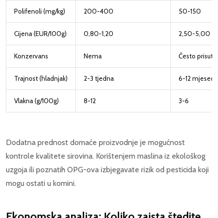
Polifenoli (mg/kg)
200-400
50-150
Cijena (EUR/100g)
0,80-1,20
2,50-5,00
Konzervans
Nema
Često prisutni
Trajnost (hladnjak)
2-3 tjedna
6-12 mjeseci
Vlakna (g/100g)
8-12
3-6
Dodatna prednost domaće proizvodnje je mogućnost
kontrole kvalitete sirovina. Korištenjem maslina iz ekološkog
uzgoja ili poznatih OPG-ova izbjegavate rizik od pesticida koji
mogu ostati u komini.
Ekonomska analiza: Koliko zaista štedite