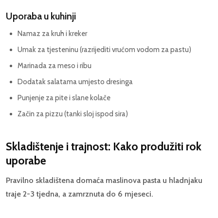
Uporaba u kuhinji
Namaz za kruh i kreker
Umak za tjesteninu (razrijediti vrućom vodom za pastu)
Marinada za meso i ribu
Dodatak salatama umjesto dresinga
Punjenje za pite i slane kolače
Začin za pizzu (tanki sloj ispod sira)
Skladištenje i trajnost: Kako produžiti rok
uporabe
Pravilno skladištena domaća maslinova pasta u hladnjaku
traje 2-3 tjedna, a zamrznuta do 6 mjeseci.