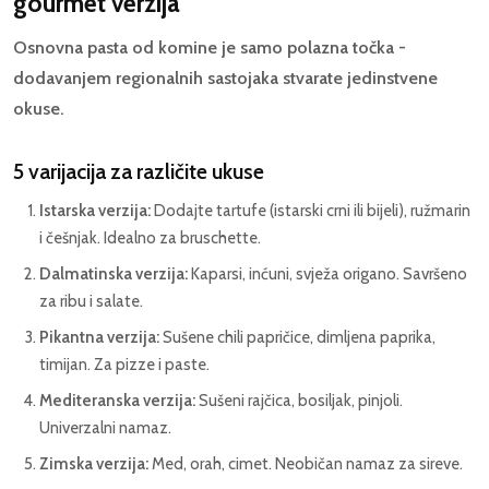
gourmet verzija
Osnovna pasta od komine je samo polazna točka -
dodavanjem regionalnih sastojaka stvarate jedinstvene
okuse.
5 varijacija za različite ukuse
Istarska verzija:
Dodajte tartufe (istarski crni ili bijeli), ružmarin
i češnjak. Idealno za bruschette.
Dalmatinska verzija:
Kaparsi, inćuni, svježa origano. Savršeno
za ribu i salate.
Pikantna verzija:
Sušene chili papričice, dimljena paprika,
timijan. Za pizze i paste.
Mediteranska verzija:
Sušeni rajčica, bosiljak, pinjoli.
Univerzalni namaz.
Zimska verzija:
Med, orah, cimet. Neobičan namaz za sireve.