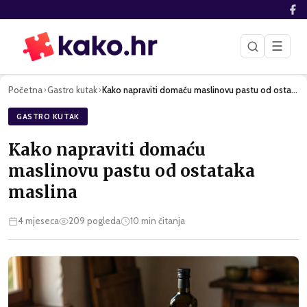
☰
Početna
Gastro kutak
Kako napraviti domaću maslinovu pastu od ostataka maslina
›
›
GASTRO KUTAK
Kako napraviti domaću
maslinovu pastu od ostataka
maslina
4 mjeseca
209
pogleda
10
min čitanja