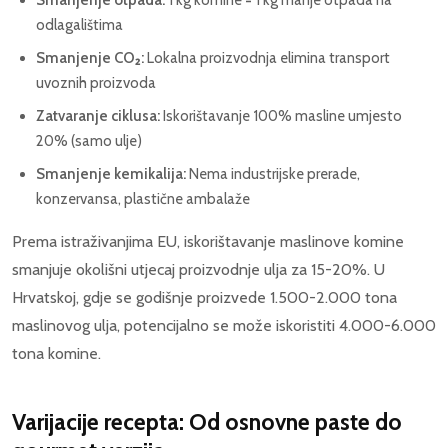
Smanjenje otpada:
1 kg komine = 1 kg manje otpada na
odlagalištima
Smanjenje CO₂:
Lokalna proizvodnja elimina transport
uvoznih proizvoda
Zatvaranje ciklusa:
Iskorištavanje 100% masline umjesto
20% (samo ulje)
Smanjenje kemikalija:
Nema industrijske prerade,
konzervansa, plastične ambalaže
Prema istraživanjima EU, iskorištavanje maslinove komine
smanjuje okolišni utjecaj proizvodnje ulja za 15-20%. U
Hrvatskoj, gdje se godišnje proizvede 1.500-2.000 tona
maslinovog ulja, potencijalno se može iskoristiti 4.000-6.000
tona komine.
Varijacije recepta: Od osnovne paste do