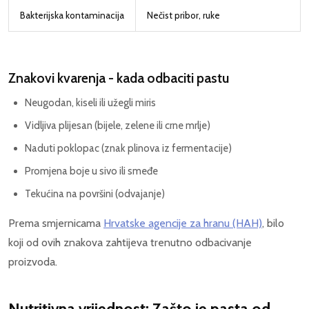
Bakterijska kontaminacija
Nečist pribor, ruke
Znakovi kvarenja - kada odbaciti pastu
Neugodan, kiseli ili užegli miris
Vidljiva plijesan (bijele, zelene ili crne mrlje)
Naduti poklopac (znak plinova iz fermentacije)
Promjena boje u sivo ili smeđe
Tekućina na površini (odvajanje)
Prema smjernicama
Hrvatske agencije za hranu (HAH)
, bilo
koji od ovih znakova zahtijeva trenutno odbacivanje
proizvoda.