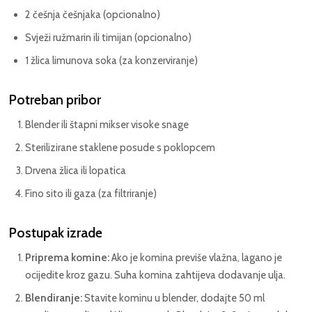
2 češnja češnjaka (opcionalno)
Svježi ružmarin ili timijan (opcionalno)
1 žlica limunova soka (za konzerviranje)
Potreban pribor
Blender ili štapni mikser visoke snage
Sterilizirane staklene posude s poklopcem
Drvena žlica ili lopatica
Fino sito ili gaza (za filtriranje)
Postupak izrade
Priprema komine:
Ako je komina previše vlažna, lagano je
ocijedite kroz gazu. Suha komina zahtijeva dodavanje ulja.
Blendiranje:
Stavite kominu u blender, dodajte 50 ml