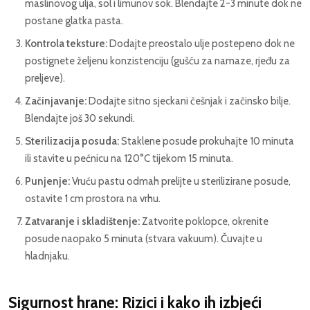
maslinovog ulja, sol i limunov sok. Blendajte 2-3 minute dok ne
postane glatka pasta.
Kontrola teksture:
Dodajte preostalo ulje postepeno dok ne
postignete željenu konzistenciju (gušću za namaze, rjeđu za
preljeve).
Začinjavanje:
Dodajte sitno sjeckani češnjak i začinsko bilje.
Blendajte još 30 sekundi.
Sterilizacija posuda:
Staklene posude prokuhajte 10 minuta
ili stavite u pećnicu na 120°C tijekom 15 minuta.
Punjenje:
Vruću pastu odmah prelijte u sterilizirane posude,
ostavite 1 cm prostora na vrhu.
Zatvaranje i skladištenje:
Zatvorite poklopce, okrenite
posude naopako 5 minuta (stvara vakuum). Čuvajte u
hladnjaku.
Sigurnost hrane: Rizici i kako ih izbjeći