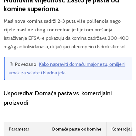
Nutritivna vrijednost: Zašto je pasta od
komine superiorna
Maslinova komina sadrži 2-3 puta više polifenola nego
cijele masline zbog koncentracije tijekom prešanja.
Istraživanja EFSA-e pokazuju da komina zadržava 200-400
mg/kg antioksidanasa, uključujući oleuropein i hidroksitirosol.
📎
Povezano:
Kako napraviti domaću majonezu, omiljeni
umak za salate i hladna jela
Usporedba: Domaća pasta vs. komercijalni
proizvodi
Parametar
Domaća pasta od komine
Komercijaln