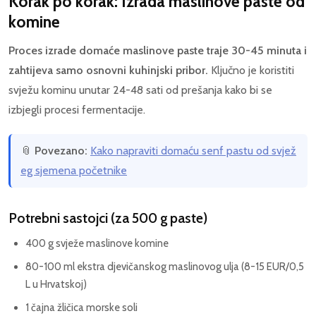
Korak po korak: Izrada maslinove paste od
komine
Proces izrade domaće maslinove paste traje 30-45 minuta i
zahtijeva samo osnovni kuhinjski pribor.
Ključno je koristiti
svježu kominu unutar 24-48 sati od prešanja kako bi se
izbjegli procesi fermentacije.
📎
Povezano:
Kako napraviti domaću senf pastu od svjež
eg sjemena početnike
Potrebni sastojci (za 500 g paste)
400 g svježe maslinove komine
80-100 ml ekstra djevičanskog maslinovog ulja (8-15 EUR/0,5
L u Hrvatskoj)
1 čajna žličica morske soli