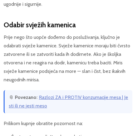
ugodnije i sigurnije.
Odabir svježih kamenica
Prije nego što uopće dođemo do posluživanja, ključno je
odabrati svježe kamenice. Svježe kamenice moraju biti čvrsto
zatvorene ili se zatvoriti kada ih dodirnete. Ako je školjka
otvorena i ne reagira na dodir, kamenicu treba baciti. Miris
svježe kamenice podsjeća na more — slan i čist, bez ikakvih
neugodnih mirisa.
📎
Povezano:
Razlozi ZA i PROTIV konzumacije mesa | Je
sti ili ne jesti meso
Prilikom kupnje obratite pozornost na: