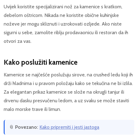
Uvijek koristite specijalizirani nož za kamenice s kratkom,
debelom oštricom. Nikada ne koristite obične kuhinjske
noževe jer mogu skliznuti i uzrokovati ozljede. Ako niste
sigurni u sebe, zamolite riblju prodavaonicu ili restoran da ih
otvori za vas.
Kako poslužiti kamenice
Kamenice se najčešće poslužuju sirove, na crushed ledu koji ih
drži hladnima i u pravom položaju kako se tekućina ne bi izlila.
Za elegantan prikaz kamenice se slože na okrugli tanjur ili
drvenu dasku presvučenu ledom, a uz svaku se može staviti
malo morske trave ili limun.
📎
Povezano:
Kako pripremiti i jesti jastoga