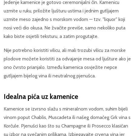
Jedenje kamenice je gotovo ceremonijalni čin. Kamenicu
uzmite u ruku, priložite ljušturu ustima i jednim gutljajem
uzmite meso zajedno s morskom vodom — tzv. "liquor" koji
nosi veći dio okusa. Ne žvačite previše, samo nekoliko puta
kako biste osjetili teksturu, a zatim progutajte.
Nije potrebno koristiti vilicu, ali mali trozubi vilicu za morske
plodove možete koristiti za odvajanje mesa od ljušture ako je
ono čvrsto prianjalo. Između kamenica osvježite nepce
gutljajem bijelog vina ili neutralnog pjenušca.
Idealna pića uz kamenice
Kamenice se izvrsno slažu s mineralnom vodom, suhim bijeli
vinom poput Chablis, Muscadeta ili našeg domaćeg Grk vina s
Korčule. Pjenušci kao što su Champagne ili Prosecco klasičan
su izbor na svečanim prilikama. Izbjegavajte crvena vina jer