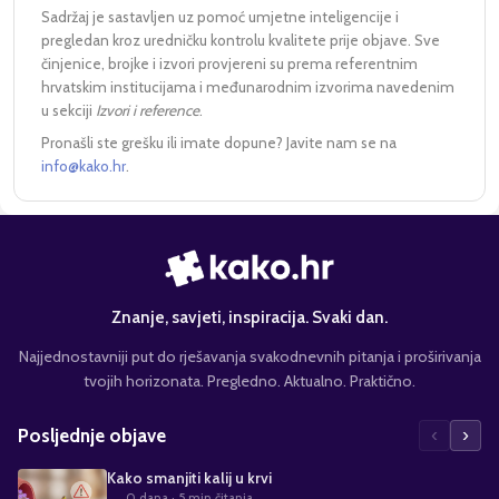
Sadržaj je sastavljen uz pomoć umjetne inteligencije i
pregledan kroz uredničku kontrolu kvalitete prije objave. Sve
činjenice, brojke i izvori provjereni su prema referentnim
hrvatskim institucijama i međunarodnim izvorima navedenim
u sekciji
Izvori i reference
.
Pronašli ste grešku ili imate dopune? Javite nam se na
info@kako.hr
.
Znanje, savjeti, inspiracija. Svaki dan.
Najjednostavniji put do rješavanja svakodnevnih pitanja i proširivanja
tvojih horizonata. Pregledno. Aktualno. Praktično.
‹
›
Posljednje objave
Kako smanjiti kalij u krvi
0 dana
· 5 min čitanja