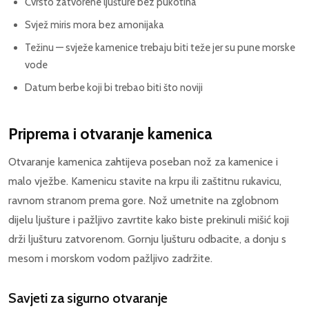
Čvrsto zatvorene ljušture bez pukotina
Svjež miris mora bez amonijaka
Težinu — svježe kamenice trebaju biti teže jer su pune morske
vode
Datum berbe koji bi trebao biti što noviji
Priprema i otvaranje kamenica
Otvaranje kamenica zahtijeva poseban nož za kamenice i
malo vježbe. Kamenicu stavite na krpu ili zaštitnu rukavicu,
ravnom stranom prema gore. Nož umetnite na zglobnom
dijelu ljušture i pažljivo zavrtite kako biste prekinuli mišić koji
drži ljušturu zatvorenom. Gornju ljušturu odbacite, a donju s
mesom i morskom vodom pažljivo zadržite.
Savjeti za sigurno otvaranje