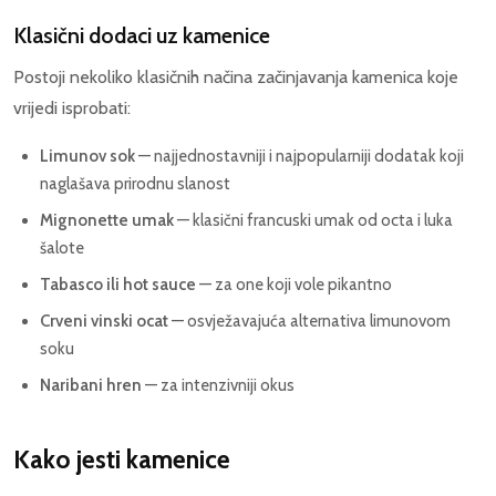
Klasični dodaci uz kamenice
Postoji nekoliko klasičnih načina začinjavanja kamenica koje
vrijedi isprobati:
Limunov sok
— najjednostavniji i najpopularniji dodatak koji
naglašava prirodnu slanost
Mignonette umak
— klasični francuski umak od octa i luka
šalote
Tabasco ili hot sauce
— za one koji vole pikantno
Crveni vinski ocat
— osvježavajuća alternativa limunovom
soku
Naribani hren
— za intenzivniji okus
Kako jesti kamenice