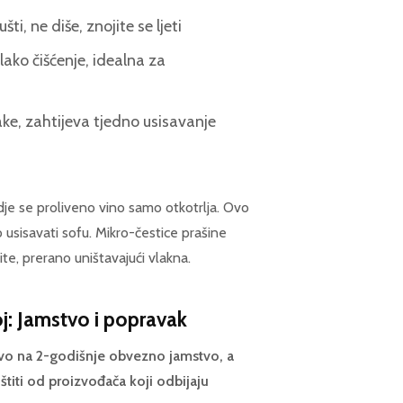
i, ne diše, znojite se ljeti
ako čišćenje, idealna za
ake, zahtijeva tjedno usisavanje
je se proliveno vino samo otkotrlja. Ovo
 usisavati sofu. Mikro-čestice prašine
ite, prerano uništavajući vlakna.
j: Jamstvo i popravak
avo na 2-godišnje obvezno jamstvo, a
titi od proizvođača koji odbijaju