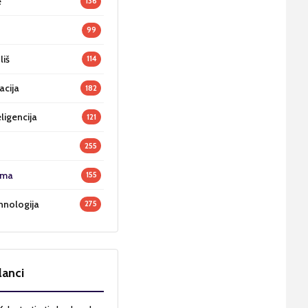
e
136
99
liš
114
acija
182
ligencija
121
255
oma
155
hnologija
275
lanci