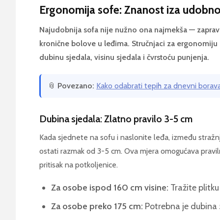
Ergonomija sofe: Znanost iza udobno
Najudobnija sofa nije nužno ona najmekša — zaprav
kronične bolove u leđima. Stručnjaci za ergonomiju n
dubinu sjedala, visinu sjedala i čvrstoću punjenja.
📎
Povezano:
Kako odabrati tepih za dnevni borava
Dubina sjedala: Zlatno pravilo 3-5 cm
Kada sjednete na sofu i naslonite leđa, između stražnj
ostati razmak od 3-5 cm. Ova mjera omogućava pravilnu
pritisak na potkoljenice.
Za osobe ispod 160 cm visine:
Tražite plitk
Za osobe preko 175 cm:
Potrebna je dubina