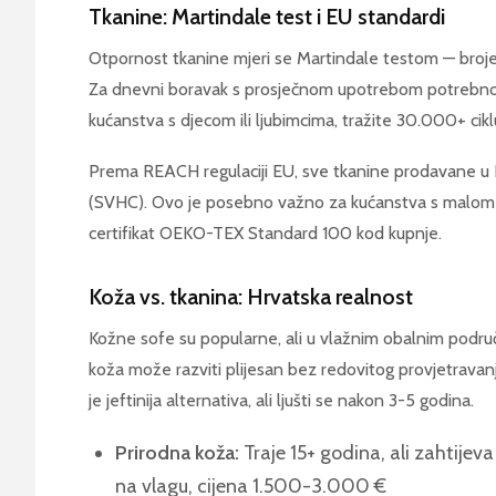
Tkanine: Martindale test i EU standardi
Otpornost tkanine mjeri se Martindale testom — brojem c
Za dnevni boravak s prosječnom upotrebom potrebno 
kućanstva s djecom ili ljubimcima, tražite 30.000+ cikl
Prema REACH regulaciji EU, sve tkanine prodavane u Hr
(SVHC). Ovo je posebno važno za kućanstva s malom d
certifikat OEKO-TEX Standard 100 kod kupnje.
Koža vs. tkanina: Hrvatska realnost
Kožne sofe su popularne, ali u vlažnim obalnim područj
koža može razviti plijesan bez redovitog provjetravanj
je jeftinija alternativa, ali ljušti se nakon 3-5 godina.
Prirodna koža:
Traje 15+ godina, ali zahtijeva
na vlagu, cijena 1.500-3.000 €