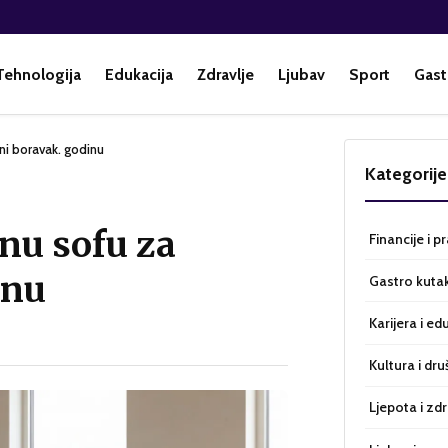
Tehnologija
Edukacija
Zdravlje
Ljubav
Sport
Gast
ni boravak. godinu
Kategorije
nu sofu za
Financije i p
inu
Gastro kuta
Karijera i ed
Kultura i dru
Ljepota i zdr