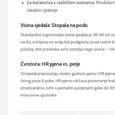
Za kućanstva s različitim visinama:
Modularni
idealno rješenje
Visina sjedala: Stopala na podu
Standardna ergonomska visina sjedala je 38-48 cm od 
na tlu, a koljena ne smiju biti podignuta iznad razine k
položaj, dok previsoka sofa ostavlja noge viseće — oboje
Čvrstoća: HR pjena vs. perje
Ortopedi preporučuju visoko-gustoće pjenu (HR pjen
čistog perja ili puha. HR pjena održava poravnanje k
istraživanjima, sofe s pernatim punjenjem gube do 
intenzivne upotrebe.