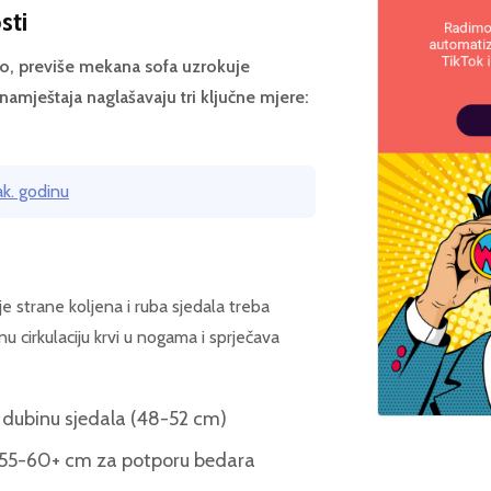
sti
o, previše mekana sofa uzrokuje
amještaja naglašavaju tri ključne mjere:
k. godinu
e strane koljena i ruba sjedala treba
 cirkulaciju krvi u nogama i sprječava
u dubinu sjedala (48-52 cm)
 55-60+ cm za potporu bedara