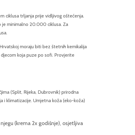
iklusa trljanja prije vidljivog oštećenja.
je minimalno 20.000 ciklusa. Za
usa.
vatskoj moraju biti bez štetnih kemikalija
jecom koja puze po sofi. Provjerite
ima (Split, Rijeka, Dubrovnik) prirodna
a i klimatizacije. Umjetna koža (eko-koža)
 njegu (krema 2x godišnje), osjetljiva