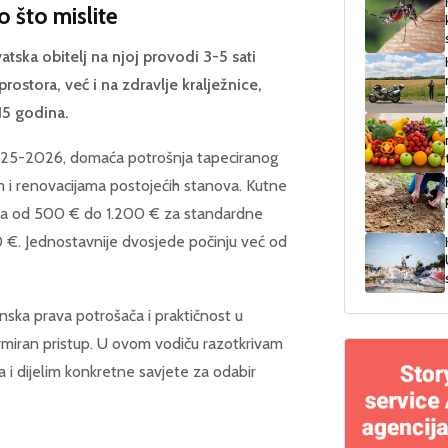
o što mislite
tska obitelj na njoj provodi 3-5 sati
ostora, već i na zdravlje kralježnice,
15 godina.
025-2026, domaća potrošnja tapeciranog
 i renovacijama postojećih stanova. Kutne
nama od 500 € do 1.200 € za standardne
 €. Jednostavnije dvosjede počinju već od
konska prava potrošača i praktičnost u
rmiran pristup. U ovom vodiču razotkrivam
 i dijelim konkretne savjete za odabir