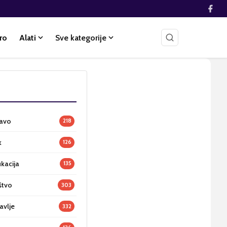
ro
Alati
Sve kategorije
ravo
218
k
126
ukacija
135
štvo
303
avlje
332