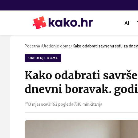
AI
Početna
Uređenje doma
Kako odabrati savršenu sofu za dnev
›
›
UREĐENJE DOMA
Kako odabrati savrše
dnevni boravak. god
3 mjeseca
162
pogleda
10
min čitanja