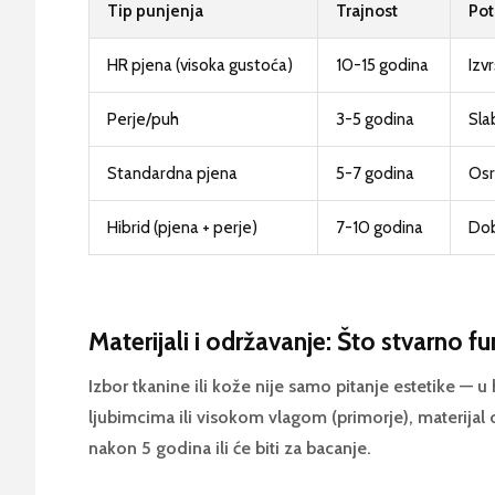
Tip punjenja
Trajnost
Pot
HR pjena (visoka gustoća)
10-15 godina
Izv
Perje/puh
3-5 godina
Sla
Standardna pjena
5-7 godina
Osr
Hibrid (pjena + perje)
7-10 godina
Do
Materijali i održavanje: Što stvarno f
Izbor tkanine ili kože nije samo pitanje estetike —
ljubimcima ili visokom vlagom (primorje), materijal o
nakon 5 godina ili će biti za bacanje.