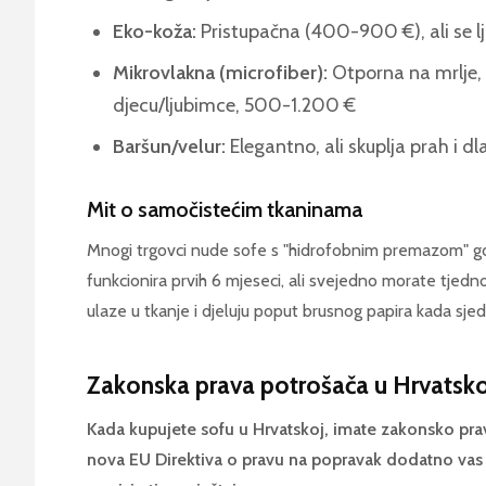
Eko-koža:
Pristupačna (400-900 €), ali se ljušt
Mikrovlakna (microfiber):
Otporna na mrlje, l
djecu/ljubimce, 500-1.200 €
Baršun/velur:
Elegantno, ali skuplja prah i dl
Mit o samočistećim tkaninama
Mnogi trgovci nude sofe s "hidrofobnim premazom" gd
funkcionira prvih 6 mjeseci, ali svejedno morate tjedno
ulaze u tkanje i djeluju poput brusnog papira kada sjed
Zakonska prava potrošača u Hrvatsko
Kada kupujete sofu u Hrvatskoj, imate zakonsko pr
nova EU Direktiva o pravu na popravak dodatno vas š