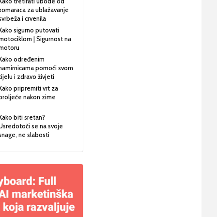
Kako tretirati ubode od
komaraca za ublažavanje
svrbeža i crvenila
Kako sigurno putovati
motociklom | Sigurnost na
motoru
Kako određenim
namirnicama pomoći svom
tijelu i zdravo živjeti
Kako pripremiti vrt za
proljeće nakon zime
Kako biti sretan?
Usredotoči se na svoje
snage, ne slabosti