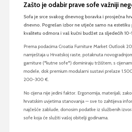
Zašto je odabir prave sofe važniji neg
Sofa je srce svakog dnevnog boravka i prosječna hrva
dnevno. Pogrešan izbor ne utječe samo na estetiku pr
kvalitetu odmora i vaš kućni budžet za sljedećih 10-
Prema podacima Croatia Furniture Market Outlook 2
namještaja u Hrvatskoj raste, potaknuta novogradnjom
garniture (*kutne sofe*) dominiraju tržištem, s cije
modele, dok premium modularni sustavi prelaze 1.500
200-300 €.
No cijena nije jedini faktor. Ergonomija, materijali, za
hrvatskim uvjetima stanovanja — sve to zahtijeva info
najčešće zablude, donosim podatke iz službenih izvora
sofe koja će služiti vašoj obitelji godinama.