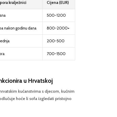
pora kralježnici
Cijena (EUR)
rsna
500-1200
ba nakon godinu dana
800-2000+
ednja
200-500
bra
700-1500
unkcionira u Hrvatskoj
 u hrvatskim kućanstvima s djecom, kućnim
dlučuje hoće li sofa izgledati pristojno