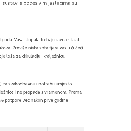
 sustavi s podesivim jastucima su
poda. Vaša stopala trebaju ravno stajati
ukova. Previše niska sofa tjera vas u čučeći
 loše za cirkulaciju i kralježnicu.
a) za svakodnevnu upotrebu umjesto
ralježnice i ne propada s vremenom. Prema
30% potpore već nakon prve godine