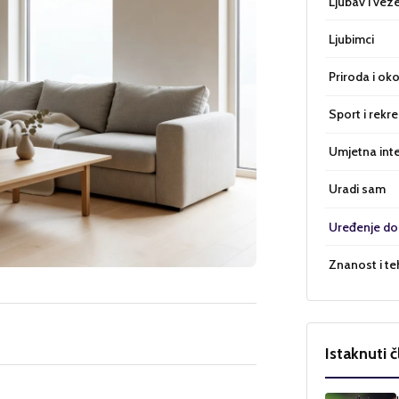
Ljubav i vez
Ljubimci
Priroda i oko
Sport i rekre
Umjetna inte
Uradi sam
Uređenje d
Znanost i te
Istaknuti č