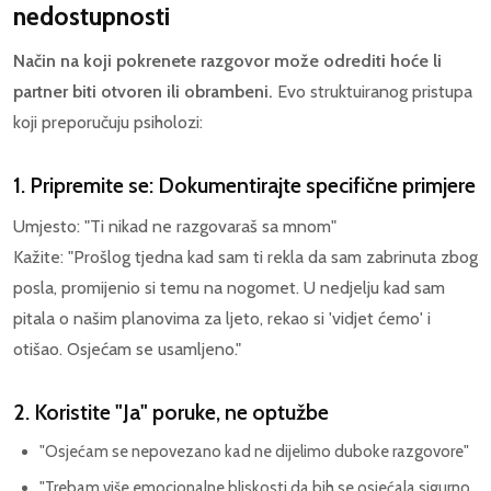
nedostupnosti
Način na koji pokrenete razgovor može odrediti hoće li
partner biti otvoren ili obrambeni.
Evo struktuiranog pristupa
koji preporučuju psiholozi:
1. Pripremite se: Dokumentirajte specifične primjere
Umjesto: "Ti nikad ne razgovaraš sa mnom"
Kažite: "Prošlog tjedna kad sam ti rekla da sam zabrinuta zbog
posla, promijenio si temu na nogomet. U nedjelju kad sam
pitala o našim planovima za ljeto, rekao si 'vidjet ćemo' i
otišao. Osjećam se usamljeno."
2. Koristite "Ja" poruke, ne optužbe
"Osjećam se nepovezano kad ne dijelimo duboke razgovore"
"Trebam više emocionalne bliskosti da bih se osjećala sigurno