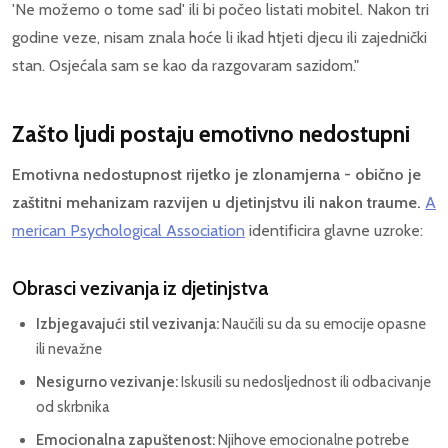
'Ne možemo o tome sad' ili bi počeo listati mobitel. Nakon tri
godine veze, nisam znala hoće li ikad htjeti djecu ili zajednički
stan. Osjećala sam se kao da razgovaram sazidom."
Zašto ljudi postaju emotivno nedostupni
Emotivna nedostupnost rijetko je zlonamjerna - obično je
zaštitni mehanizam razvijen u djetinjstvu ili nakon traume.
A
merican Psychological Association
identificira glavne uzroke:
Obrasci vezivanja iz djetinjstva
Izbjegavajući stil vezivanja:
Naučili su da su emocije opasne
ili nevažne
Nesigurno vezivanje:
Iskusili su nedosljednost ili odbacivanje
od skrbnika
Emocionalna zapuštenost:
Njihove emocionalne potrebe