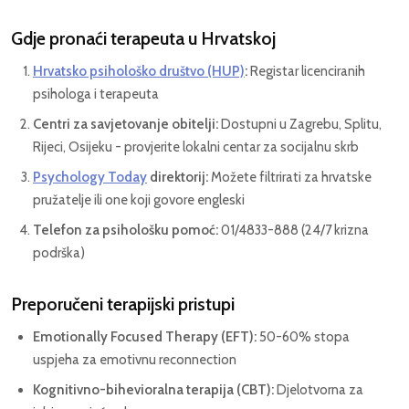
Gdje pronaći terapeuta u Hrvatskoj
Hrvatsko psihološko društvo (HUP)
:
Registar licenciranih
psihologa i terapeuta
Centri za savjetovanje obitelji:
Dostupni u Zagrebu, Splitu,
Rijeci, Osijeku - provjerite lokalni centar za socijalnu skrb
Psychology Today
direktorij:
Možete filtrirati za hrvatske
pružatelje ili one koji govore engleski
Telefon za psihološku pomoć:
01/4833-888 (24/7 krizna
podrška)
Preporučeni terapijski pristupi
Emotionally Focused Therapy (EFT):
50-60% stopa
uspjeha za emotivnu reconnection
Kognitivno-bihevioralna terapija (CBT):
Djelotvorna za