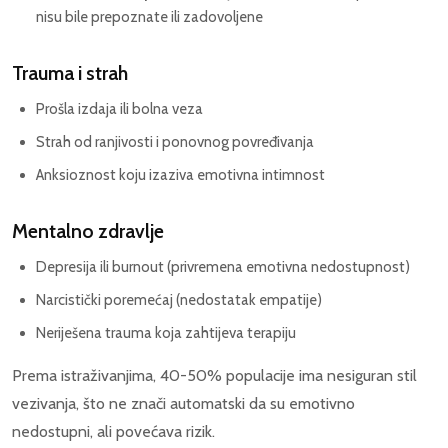
nisu bile prepoznate ili zadovoljene
Trauma i strah
Prošla izdaja ili bolna veza
Strah od ranjivosti i ponovnog povređivanja
Anksioznost koju izaziva emotivna intimnost
Mentalno zdravlje
Depresija ili burnout (privremena emotivna nedostupnost)
Narcistički poremećaj (nedostatak empatije)
Neriješena trauma koja zahtijeva terapiju
Prema istraživanjima, 40-50% populacije ima nesiguran stil
vezivanja, što ne znači automatski da su emotivno
nedostupni, ali povećava rizik.