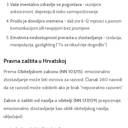
Vaše mentalno zdravlje se pogoršava
- razvijate
anksioznost, depresiju ili nisko samopoštovanje
Prošlo je dovoljno vremena
- dali ste 6-12 mjeseci s jasnom
komunikacijom i/ili terapijom bez promjene
Emotivna nedostupnost prerasta u zlostavljanje
- izolacija,
manipulacija, gaslighting ("To se nikad nije dogodilo")
Pravna zaštita u Hrvatskoj
Prema
Obiteljskom zakonu (NN 103/15)
, emocionalno
zlostavljanje može biti osnova za razvod. Članak 260 navodi
da se razvod može odobriti ako je brak "nepovratno razoren".
Zakon o zaštiti od nasilja u obitelji (NN 137/09)
prepoznaje
emocionalno zlostavljanje kao oblik obiteljskog nasilja,
uključujući: