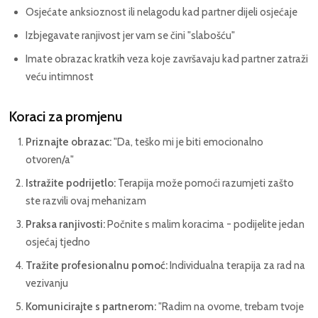
Osjećate anksioznost ili nelagodu kad partner dijeli osjećaje
Izbjegavate ranjivost jer vam se čini "slabošću"
Imate obrazac kratkih veza koje završavaju kad partner zatraži
veću intimnost
Koraci za promjenu
Priznajte obrazac:
"Da, teško mi je biti emocionalno
otvoren/a"
Istražite podrijetlo:
Terapija može pomoći razumjeti zašto
ste razvili ovaj mehanizam
Praksa ranjivosti:
Počnite s malim koracima - podijelite jedan
osjećaj tjedno
Tražite profesionalnu pomoć:
Individualna terapija za rad na
vezivanju
Komunicirajte s partnerom:
"Radim na ovome, trebam tvoje