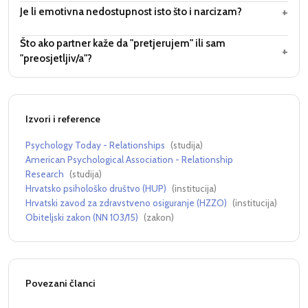
+
Je li emotivna nedostupnost isto što i narcizam?
Što ako partner kaže da "pretjerujem" ili sam
+
"preosjetljiv/a"?
Izvori i reference
Psychology Today - Relationships
(
studija
)
American Psychological Association - Relationship
Research
(
studija
)
Hrvatsko psihološko društvo (HUP)
(
institucija
)
Hrvatski zavod za zdravstveno osiguranje (HZZO)
(
institucija
)
Obiteljski zakon (NN 103/15)
(
zakon
)
Povezani članci