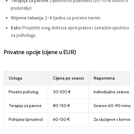
Terapija za parove:
Djelomično pokriveno (50-70% ovisno o
pružatelju)
Vrijeme čekanja:
2-4 tjedna za početni termin
Kako:
Posjetite svog doktora opće prakse i zatražite uputnicu
za psihologa
Privatne opcije (cijene u EUR)
Usluga
Cijena po seansi
Napomena
Privatni psiholog
50-100 €
Individualne seanse, č
Terapija za parove
80-150 €
Seanse 60-90 minuta, 
Psihijatar (privatno)
60-120 €
Za slučajeve s komorbi