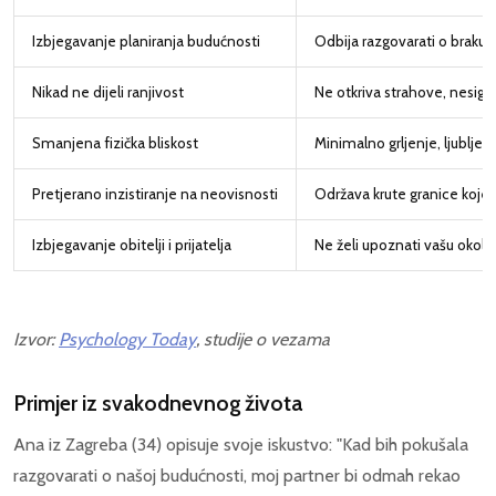
Izbjegavanje planiranja budućnosti
Odbija razgovarati o braku, 
Nikad ne dijeli ranjivost
Ne otkriva strahove, nesigur
Smanjena fizička bliskost
Minimalno grljenje, ljubljen
Pretjerano inzistiranje na neovisnosti
Održava krute granice koje 
Izbjegavanje obitelji i prijatelja
Ne želi upoznati vašu okolinu 
Izvor:
Psychology Today
, studije o vezama
Primjer iz svakodnevnog života
Ana iz Zagreba (34) opisuje svoje iskustvo: "Kad bih pokušala
razgovarati o našoj budućnosti, moj partner bi odmah rekao