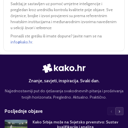
Sadržaj je sastavljen uz pomoć umjetne inteligencije i
pregledan kroz uredničku kontrolu kvalitete prije objave. Sve
činjenice, brojke i izvori provjereni su prema referentnim
hrvatskim institucijama i međunarodnim izvorima navedenim
u sekciji
Izvori i reference
.
Pronašli ste grešku ili imate dopune? Javite nam se na
info@kako.hr
.
Znanje, savjeti, inspiracija. Svaki dan.
Najjednostavniji put do rješavanja svakodnevnih pitanja i proširivanja
tvojih horizonata. Pregledno. Aktualno. Praktično.
‹
›
Posljednje objave
Kako Srbija može na Svjetsko prvenstvo: Sustav
kvalifikacija i analiza