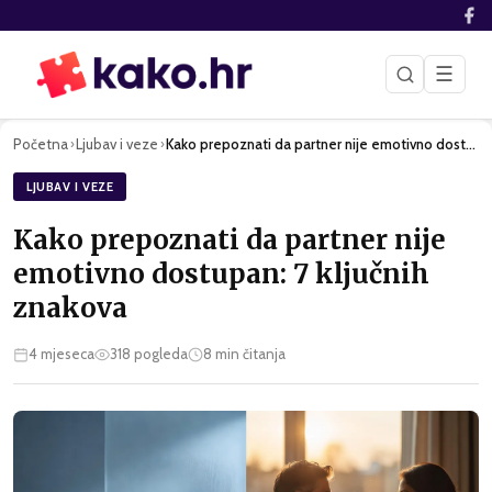
☰
Početna
Ljubav i veze
Kako prepoznati da partner nije emotivno dostupan: 7 ključni…
›
›
LJUBAV I VEZE
Kako prepoznati da partner nije
emotivno dostupan: 7 ključnih
znakova
4 mjeseca
318
pogleda
8
min čitanja