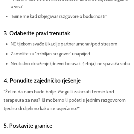
u vezi"
"Brine me kad izbjegavaš razgovore o budućnosti"
3. Odaberite pravi trenutak
NE tijekom svađe ili kad je partner umoran/pod stresom
Zamolite za "ozbiljan razgovor" unaprijed
Neutralno okruženje (dnevni boravak, šetnja), ne spavaća soba
4. Ponudite zajedničko rješenje
"Želim da nam bude bolje. Mogu li zakazati termin kod
terapeuta za nas? Ili možemo li početi s jednim razgovorom
tjedno di dijelimo kako se osjećamo?"
5. Postavite granice