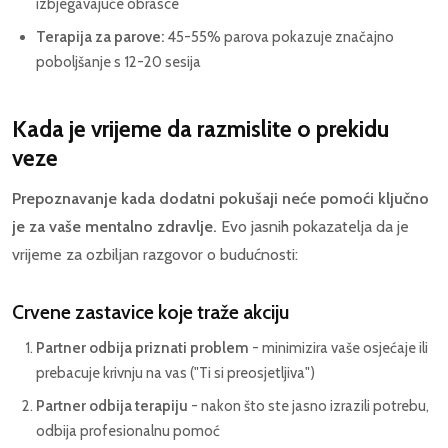
izbjegavajuće obrasce
Terapija za parove:
45-55% parova pokazuje značajno
poboljšanje s 12-20 sesija
Kada je vrijeme da razmislite o prekidu
veze
Prepoznavanje kada dodatni pokušaji neće pomoći ključno
je za vaše mentalno zdravlje.
Evo jasnih pokazatelja da je
vrijeme za ozbiljan razgovor o budućnosti:
Crvene zastavice koje traže akciju
Partner odbija priznati problem
- minimizira vaše osjećaje ili
prebacuje krivnju na vas ("Ti si preosjetljiva")
Partner odbija terapiju
- nakon što ste jasno izrazili potrebu,
odbija profesionalnu pomoć