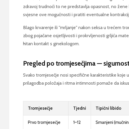
zdravoj trudnoći to ne predstavlja opasnost, no žene k
svjesne ove mogućnosti i pratiti eventualne kontrakcij
Blago krvarenje ili "mrljanje" nakon seksa u trećem 
zbog pojačane osjetljivosti i prokrvljenosti grljića mat
hitan kontakt s ginekologom.
Pregled po tromjesečjima — sigurnost,
Svako tromjesečje nosi specifične karakteristike koje u
prilagodba položaja i ritma intimnosti pomaže da isku
Tromjesečje
Tjedni
Tipični libido
Prvo tromjesečje
1–12
Smanjeni (mučnin