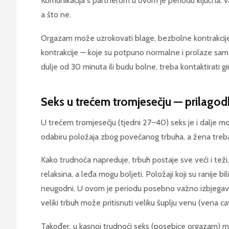
Komunikacija s partnerom u ovom je periodu ključna: v
a što ne.
Orgazam može uzrokovati blage, bezbolne kontrakcij
kontrakcije — koje su potpuno normalne i prolaze sam
dulje od 30 minuta ili budu bolne, treba kontaktirati g
Seks u trećem tromjesečju — prilagod
U trećem tromjesečju (tjedni 27–40) seks je i dalje mo
odabiru položaja zbog povećanog trbuha, a žena treba pa
Kako trudnoća napreduje, trbuh postaje sve veći i tež
relaksina, a leđa mogu boljeti. Položaji koji su ranije bi
neugodni. U ovom je periodu posebno važno izbjegavat
veliki trbuh može pritisnuti veliku šuplju venu (vena cav
Također, u kasnoj trudnoći seks (posebice orgazam) m