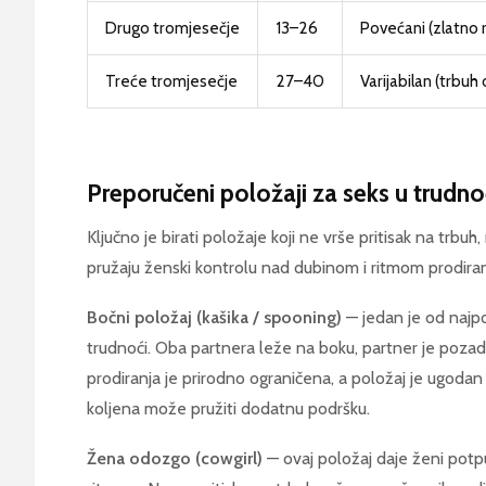
Drugo tromjesečje
13–26
Povećani (zlatno 
Treće tromjesečje
27–40
Varijabilan (trbu
Preporučeni položaji za seks u trudno
Ključno je birati položaje koji ne vrše pritisak na trbuh
pružaju ženski kontrolu nad dubinom i ritmom prodiran
Bočni položaj (kašika / spooning)
— jedan je od najpop
trudnoći. Oba partnera leže na boku, partner je pozadi
prodiranja je prirodno ograničena, a položaj je ugodan 
koljena može pružiti dodatnu podršku.
Žena odozgo (cowgirl)
— ovaj položaj daje ženi pot