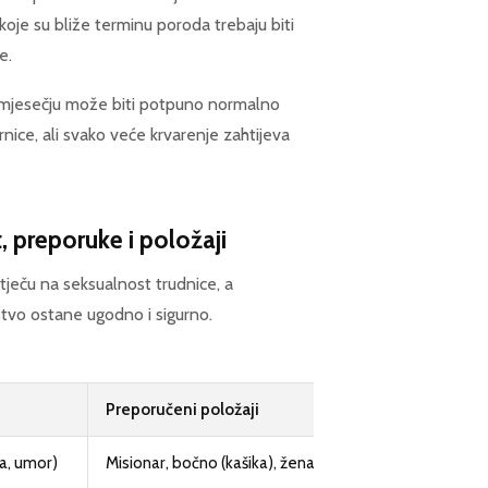
oje su bliže terminu poroda trebaju biti
e.
tromjesečju može biti potpuno normalno
ernice, ali svako veće krvarenje zahtijeva
 preporuke i položaji
tječu na seksualnost trudnice, a
stvo ostane ugodno i sigurno.
Preporučeni položaji
a, umor)
Misionar, bočno (kašika), žena odozgo