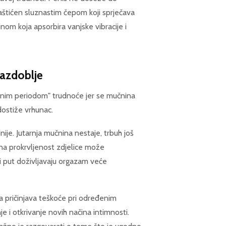
zaštićen sluznastim čepom koji sprječava
om koja apsorbira vanjske vibracije i
razdoblje
atnim periodom" trudnoće jer se mučnina
dostiže vrhunac.
ije. Jutarnja mučnina nestaje, trbuh još
ana prokrvljenost zdjelice može
vi put doživljavaju orgazam veće
ima pričinjava teškoće pri određenim
e i otkrivanje novih načina intimnosti.