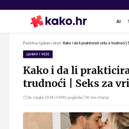
AI
Početna
Ljubav i veze
Kako i da li prakticirati seks u trudnoći 
›
›
LJUBAV I VEZE
Kako i da li prakticir
trudnoći | Seks za v
26. ožujka 2024.
4140
pogleda
10
min čitanja