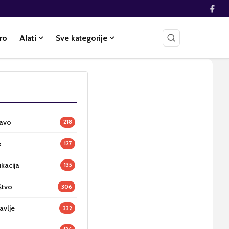
ro
Alati
Sve kategorije
ravo
218
k
127
ukacija
135
štvo
306
avlje
332