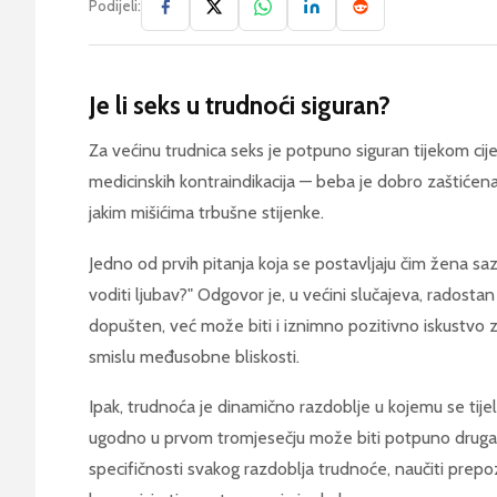
Podijeli:
Je li seks u trudnoći siguran?
Za većinu trudnica seks je potpuno siguran tijekom c
medicinskih kontraindikacija — beba je dobro zaštić
jakim mišićima trbušne stijenke.
Jedno od prvih pitanja koja se postavljaju čim žena sazn
voditi ljubav?" Odgovor je, u većini slučajeva, radosta
dopušten, već može biti i iznimno pozitivno iskustvo z
smislu međusobne bliskosti.
Ipak, trudnoća je dinamično razdoblje u kojemu se tije
ugodno u prvom tromjesečju može biti potpuno drugač
specifičnosti svakog razdoblja trudnoće, naučiti prepoz