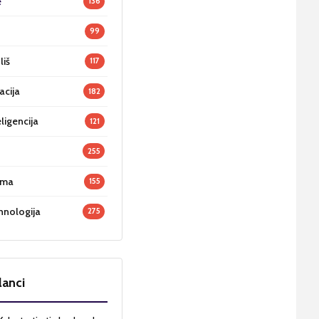
e
136
99
liš
117
acija
182
ligencija
121
255
oma
155
hnologija
275
lanci