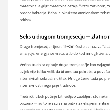
maternice, a grljić maternice ostaje čvrsto zatvoren, 
prodor bakterija. Beba je okružena amnionskom tekućin
pritisak.
Seks u drugom tromjesečju — zlatno 
Drugo tromjesečje (tjedni 13–26) često se naziva "zl
smanjuje, energija se vraća, a libido kod mnogih žena 
Većina trudnica opisuje drugo tromjesečje kao najugodn
uvijek nije toliko velik da bi ometao pokrete, a poveć
intenzivirati seksualni užitak. Mnoge žene tada po pr
intenzivnosti nego prije trudnoće.
Trudnički trbuh počinje biti vidljivo zaobljen, što nek
pozama — no to je savršena prilika za eksperimentiranj