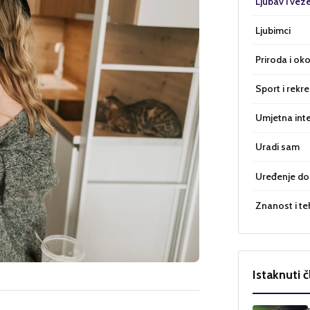
Ljubav i vez
Ljubimci
Priroda i oko
Sport i rekre
Umjetna inte
Uradi sam
Uređenje d
Znanost i te
Istaknuti č