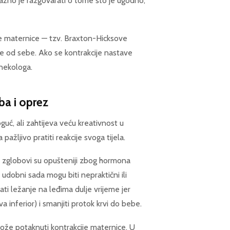
ažno je razgovarati o tome što je ugodno,
e maternice — tzv. Braxton-Hicksove
e od sebe. Ako se kontrakcije nastave
inekologa.
ba i oprez
guć, ali zahtijeva veću kreativnost u
žljivo pratiti reakcije svoga tijela.
i, zglobovi su opušteniji zbog hormona
li udobni sada mogu biti nepraktični ili
i ležanje na leđima dulje vrijeme jer
a inferior) i smanjiti protok krvi do bebe.
ože potaknuti kontrakcije maternice. U