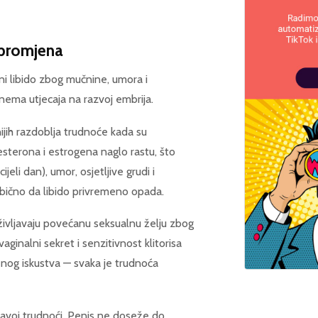
 promjena
i libido zbog mučnine, umora i
nema utjecaja na razvoj embrija.
ijih razdoblja trudnoće kada su
erona i estrogena naglo rastu, što
eli dan), umor, osjetljive grudi i
obično da libido privremeno opada.
ivljavaju povećanu seksualnu želju zbog
ginalni sekret i senzitivnost klitorisa
enog iskustva — svaka je trudnoća
ravoj trudnoći. Penis ne doseže do