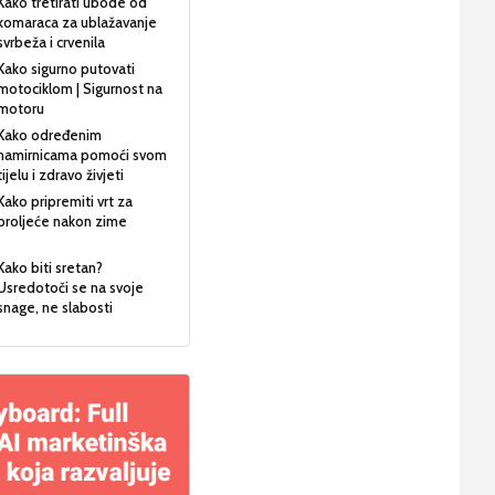
Kako tretirati ubode od
komaraca za ublažavanje
svrbeža i crvenila
Kako sigurno putovati
motociklom | Sigurnost na
motoru
Kako određenim
namirnicama pomoći svom
tijelu i zdravo živjeti
Kako pripremiti vrt za
proljeće nakon zime
Kako biti sretan?
Usredotoči se na svoje
snage, ne slabosti