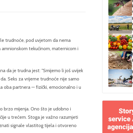
ijele trudnoće, pod uvjetom da nema
ena amnionskom tekućinom, maternicom i
a da je trudna jest: "Smijemo li još uvijek
n da. Seks za vrijeme trudnoće nije samo
a oba partnera — fizički, emocionalno i u
lo brzo mijenja. Ono što je udobno i
ije u trećem. Stoga je važno razumjeti
nati signale vlastitog tijela i otvoreno