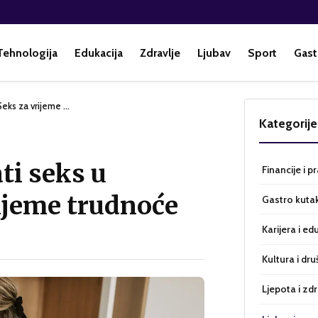
Tehnologija
Edukacija
Zdravlje
Ljubav
Sport
Gast
| Seks za vrijeme …
Kategorije
ati seks u
Financije i p
rijeme trudnoće
Gastro kuta
Karijera i ed
Kultura i dru
Ljepota i zdr