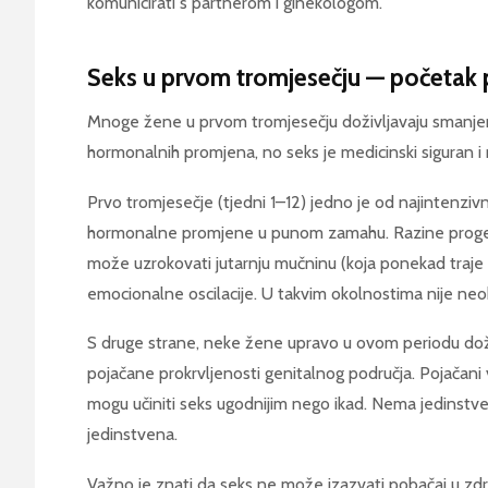
komunicirati s partnerom i ginekologom.
Seks u prvom tromjesečju — početak
Mnoge žene u prvom tromjesečju doživljavaju smanjen
hormonalnih promjena, no seks je medicinski siguran i 
Prvo tromjesečje (tjedni 1–12) jedno je od najintenzivn
hormonalne promjene u punom zamahu. Razine progest
može uzrokovati jutarnju mučninu (koja ponekad traje cij
emocionalne oscilacije. U takvim okolnostima nije ne
S druge strane, neke žene upravo u ovom periodu dož
pojačane prokrvljenosti genitalnog područja. Pojačani va
mogu učiniti seks ugodnijim nego ikad. Nema jedinstv
jedinstvena.
Važno je znati da seks ne može izazvati pobačaj u zd