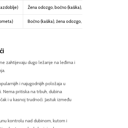
razdoblje)
Žena odozgo, bočno (kašika), doggy style
h ometa)
Bočno (kašika), žena odozgo, rub kreveta, stojeći
ći
, ne zahtijevaju dugo ležanje na leđima i
ja.
ularnijih i najugodnijih položaja u
. Nema pritiska na trbuh, dubina
čak i u kasnoj trudnoći. Jastuk između
punu kontrolu nad dubinom, kutom i