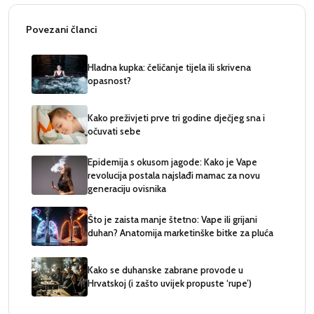
Povezani članci
Hladna kupka: čeličanje tijela ili skrivena
opasnost?
Kako preživjeti prve tri godine dječjeg sna i
očuvati sebe
Epidemija s okusom jagode: Kako je Vape
revolucija postala najslađi mamac za novu
generaciju ovisnika
Što je zaista manje štetno: Vape ili grijani
duhan? Anatomija marketinške bitke za pluća
Kako se duhanske zabrane provode u
Hrvatskoj (i zašto uvijek propuste ‘rupe’)