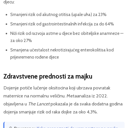
djecu:
Smanjeni rizik od akutnog otitisa (upale uha) za 23%
Smanjeni rizik od gastrointestinalnih infekcija za do 64%
Niži rizik od razvoja astme u djece bez obiteljske anamneze —
za oko 27%
Smanjena učestalost nekrotizirajućeg enterokolitisa kod
prijevremeno rođene djece
Zdravstvene prednosti za majku
Dojenje potiče lučenje oksitocina koji ubrzava povratak
maternice na normalnu veličinu. Metaanaliza iz 2022.
objavljena u
The Lancet
pokazala je da svaka dodatna godina
dojenja smanjuje rizik od raka dojke za oko 4,3%.