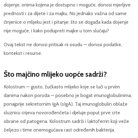
dojenje, onima kojima je dostupno i moguće, donosi mjerljive
prednosti i za dijete i za majku. No jednako važna od same
činjenice o mlijeku jest i pitanje: što se događa kada dojenje
nije moguće, i kako podupreti majke u tom slučaju?
Ovaj tekst ne donosi pritisak ni osudu — donosi podatke,
kontekst i resurse.
Što majčino mlijeko uopće sadrži?
Kolostrum — gusto, žućkasto mlijeko koje se luči u prvim
danima nakon poroda — posebno je bogat imunoglobulinima,
ponajprije sekretornim IgA (sIgA). Taj imunoglobulin oblaže
sluznicu crijeva novorođenčeta i djeluje poput prve crte
obrane od patogena. Kolostrum sadrži i laktoferrin koji veže
željezo i time onemogućava rast određenih bakterija.