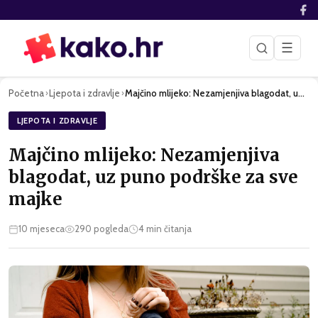
☰
Početna
Ljepota i zdravlje
Majčino mlijeko: Nezamjenjiva blagodat, uz puno podrške za s…
›
›
LJEPOTA I ZDRAVLJE
Majčino mlijeko: Nezamjenjiva
blagodat, uz puno podrške za sve
majke
10 mjeseca
290
pogleda
4
min čitanja