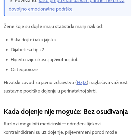
📎
Povezano:
Kako prepoznati da vam partner ne pruža
dovoljno emocionalne podrške
Žene koje su dojile imaju statistički manji rizik od:
Raka dojke i raka jajnika
Dijabetesa tipa 2
Hipertenzije u kasnijoj životnoj dobi
Osteoporoze
Hrvatski zavod za javno zdravstvo (
HZJZ
) naglašava važnost
sustavne podrške dojenju u perinatalnoj skrbi.
Kada dojenje nije moguće: Bez osuđivanja
Razlozi mogu biti medicinski — određeni lijekovi
kontraindicirani su uz dojenje, prijevremeni porod može