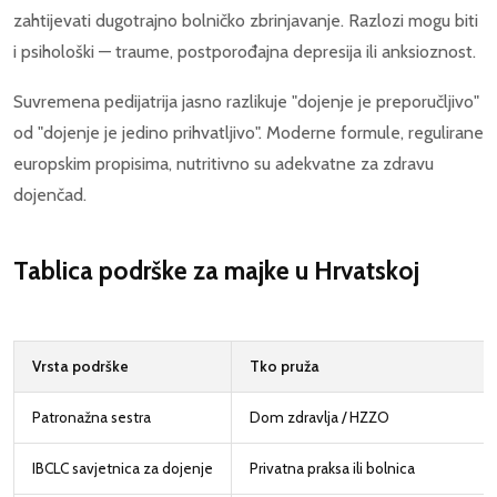
zahtijevati dugotrajno bolničko zbrinjavanje. Razlozi mogu biti
i psihološki — traume, postporođajna depresija ili anksioznost.
Suvremena pedijatrija jasno razlikuje "dojenje je preporučljivo"
od "dojenje je jedino prihvatljivo". Moderne formule, regulirane
europskim propisima, nutritivno su adekvatne za zdravu
dojenčad.
Tablica podrške za majke u Hrvatskoj
Vrsta podrške
Tko pruža
Patronažna sestra
Dom zdravlja / HZZO
IBCLC savjetnica za dojenje
Privatna praksa ili bolnica