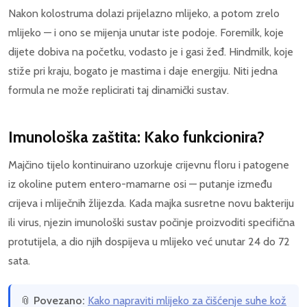
Nakon kolostruma dolazi prijelazno mlijeko, a potom zrelo
mlijeko — i ono se mijenja unutar iste podoje. Foremilk, koje
dijete dobiva na početku, vodasto je i gasi žeđ. Hindmilk, koje
stiže pri kraju, bogato je mastima i daje energiju. Niti jedna
formula ne može replicirati taj dinamički sustav.
Imunološka zaštita: Kako funkcionira?
Majčino tijelo kontinuirano uzorkuje crijevnu floru i patogene
iz okoline putem entero-mamarne osi — putanje između
crijeva i mliječnih žlijezda. Kada majka susretne novu bakteriju
ili virus, njezin imunološki sustav počinje proizvoditi specifična
protutijela, a dio njih dospijeva u mlijeko već unutar 24 do 72
sata.
📎
Povezano:
Kako napraviti mlijeko za čišćenje suhe kož