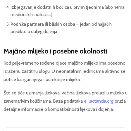
Izbjegavanje dodatnih bočica u prvim tjednima
(ako nema
medicinskih indikacija)
Podrška partnera ili bliskih osoba
— jedan od najjačih
prediktora duljeg dojenja
Majčino mlijeko i posebne okolnosti
Kod prijevremeno rođene djece majčino mlijeko ima posebno
izraženu zaštitnu ulogu. U neonatalnim jedinicama aktivno se
potiče kangur njega i pumkanje mlijeka.
Što se tiče uzimanja lijekova: većina lijekova prelazi u mlijeko u
zanemarivim količinama. Baza podataka
e-lactancia.org
pruža
detaljne informacije o kompatibilnosti lijekova i dojenja.