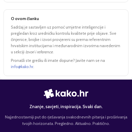
O ovom članku
Sadržaj je sastavljen uz pomoć umjetne inteligencije i
pregledan kroz uredničku kontrolu kvalitete prije objave. Sve
činjenice, brojke i izvori provjereni su prema referentnim
hrvatskim institucijama i međunarodnim izvorima navedenim
u sekciji
Izvori i reference
.
Pronašli ste grešku ili imate dopune? Javite nam se na
info@kako.hr
.
Znanje, savjeti, inspiracija. Svaki dan.
Najjednostavniji put do rješavanja svakodnevnih pitanja i proširivanja
tvojih horizonata. Pregledno. Aktualno. Praktično.