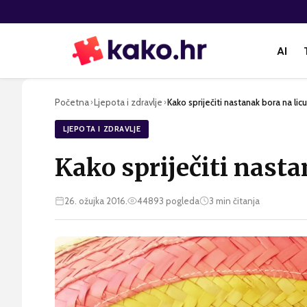
AI
Početna
Ljepota i zdravlje
Kako spriječiti nastanak bora na lic
›
›
LJEPOTA I ZDRAVLJE
Kako spriječiti nasta
26. ožujka 2016.
44893
pogleda
3
min čitanja