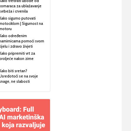
Kako tretirati ubode od
komaraca za ublažavanje
svrbeža i crvenila
Kako sigurno putovati
motociklom | Sigurnost na
motoru
Kako određenim
namirnicama pomoći svom
tijelu i zdravo živjeti
Kako pripremiti vrt za
proljeće nakon zime
Kako biti sretan?
Usredotoči se na svoje
snage, ne slabosti