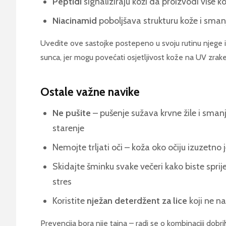
Peptidi
signaliziraju koži da proizvodi više 
Niacinamid
poboljšava strukturu kože i smanj
Uvedite ove sastojke postepeno u svoju rutinu njege i 
sunca, jer mogu povećati osjetljivost kože na UV zrake
Ostale važne navike
Ne pušite
– pušenje sužava krvne žile i smanj
starenje
Nemojte trljati oči – koža oko očiju izuzetno j
Skidajte šminku svake večeri kako biste sprije
stres
Koristite
nježan deterdžent za lice
koji ne na
Prevencija bora nije tajna – radi se o kombinaciji dob