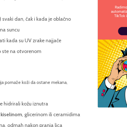
i) svaki dan, čak i kada je oblačno
e na suncu
sati kada su UV zrake najjače
ko ste na otvorenom
acija pomaže koži da ostane mekana,
 hidrirali kožu iznutra
 kiselinom
, glicerinom ili ceramidima
žna, odmah nakon pranja lica