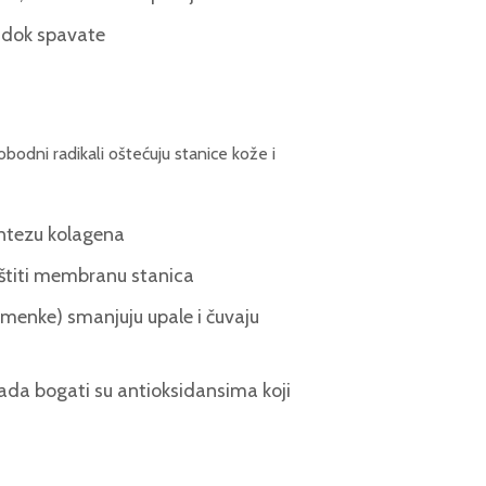
u dok spavate
bodni radikali oštećuju stanice kože i
intezu kolagena
 štiti membranu stanica
jemenke) smanjuju upale i čuvaju
ada bogati su antioksidansima koji