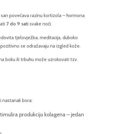
n san povećava razinu kortizola – hormona
vati
7 do 9 sati
svake noći.
edovita tjelovježba, meditacija, duboko
i pozitivno se odražavaju na izgled kože.
a boku ili trbuhu može uzrokovati tzv.
i nastanak bora:
timulira produkciju kolagena – jedan