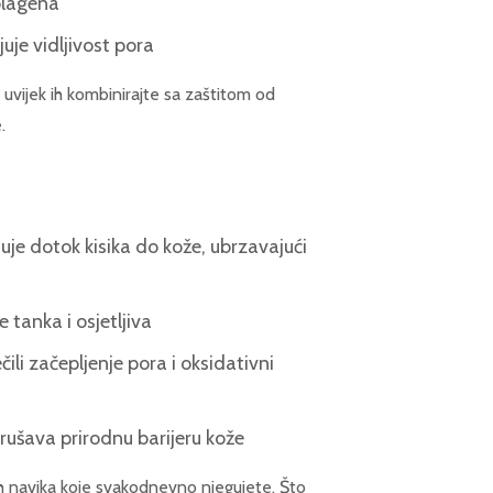
kolagena
uje vidljivost pora
uvijek ih kombinirajte sa zaštitom od
.
uje dotok kisika do kože, ubrzavajući
e tanka i osjetljiva
čili začepljenje pora i oksidativni
rušava prirodnu barijeru kože
rih navika koje svakodnevno njegujete. Što