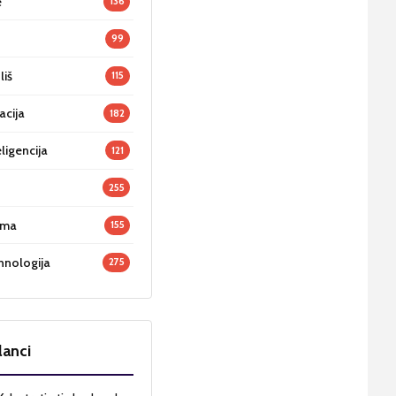
e
136
99
liš
115
acija
182
ligencija
121
255
oma
155
hnologija
275
lanci