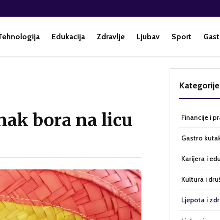
Tehnologija
Edukacija
Zdravlje
Ljubav
Sport
Gast
u
Kategorije
nak bora na licu
Financije i p
Gastro kuta
Karijera i ed
Kultura i dru
Ljepota i zdr