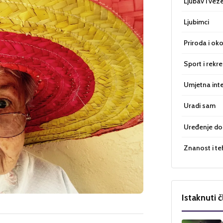
Ljubav i vez
Ljubimci
Priroda i oko
Sport i rekre
Umjetna inte
Uradi sam
Uređenje d
Znanost i te
Istaknuti č