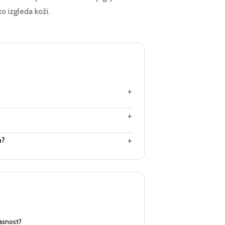
ko izgleda koži.
+
+
+
m?
pasnost?