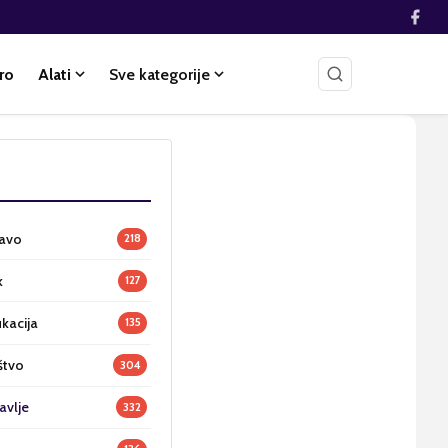
ro
Alati
Sve kategorije
ravo
218
k
127
ukacija
135
štvo
304
avlje
332