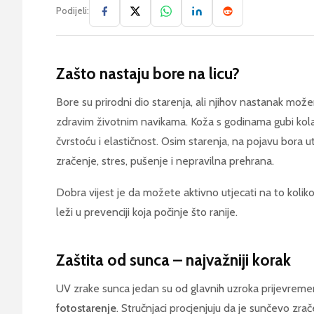
Podijeli:
Zašto nastaju bore na licu?
Bore su prirodni dio starenja, ali njihov nastanak mož
zdravim životnim navikama. Koža s godinama gubi kolage
čvrstoću i elastičnost. Osim starenja, na pojavu bora u
zračenje, stres, pušenje i nepravilna prehrana.
Dobra vijest je da možete aktivno utjecati na to koliko
leži u prevenciji koja počinje što ranije.
Zaštita od sunca – najvažniji korak
UV zrake sunca jedan su od glavnih uzroka prijevreme
fotostarenje
. Stručnjaci procjenjuju da je sunčevo zr