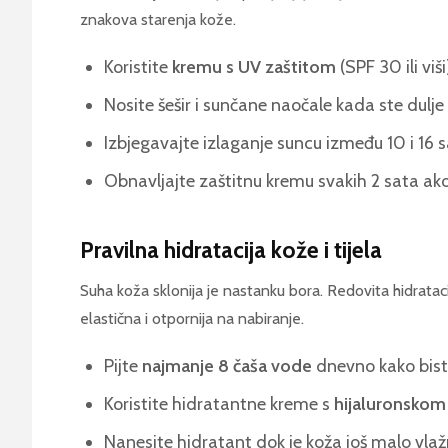
znakova starenja kože.
Koristite
kremu s UV zaštitom
(SPF 30 ili viš
Nosite šešir i sunčane naočale kada ste dulj
Izbjegavajte izlaganje suncu između 10 i 16 
Obnavljajte zaštitnu kremu svakih 2 sata a
Pravilna hidratacija kože i tijela
Suha koža sklonija je nastanku bora. Redovita hidrat
elastična i otpornija na nabiranje.
Pijte
najmanje 8 čaša vode
dnevno kako biste
Koristite hidratantne kreme s
hijaluronskom
Nanesite hidratant dok je koža još malo vla