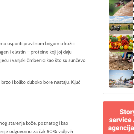
emo usporiti pravilnom brigom o koži i
n i elastin – proteine koji joj daju
tječu i vanjski čimbenici kao što su sunčevo
 brzo i koliko duboko bore nastaju. Ključ
nog starenja kože, poznatog i kao
ačenje odgovorno za čak 80% vidljivih