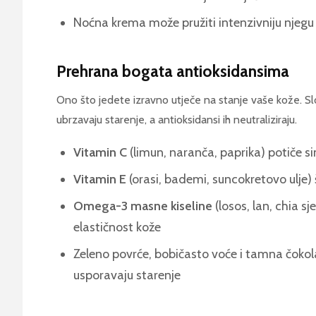
Noćna krema može pružiti intenzivniju njeg
Prehrana bogata antioksidansima
Ono što jedete izravno utječe na stanje vaše kože. Slo
ubrzavaju starenje, a antioksidansi ih neutraliziraju.
Vitamin C
(limun, naranča, paprika) potiče s
Vitamin E
(orasi, bademi, suncokretovo ulje)
Omega-3 masne kiseline
(losos, lan, chia s
elastičnost kože
Zeleno povrće, bobičasto voće i tamna čokol
usporavaju starenje