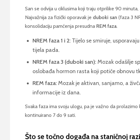
San se odvija u ciklusima koji traju otprilike 90 minuta, 
Najvažnija za fizički oporavak je
duboki san
(faza 3 NR
konsolidaciju pamćenja presudna
REM faza
.
NREM faza 1 i 2:
Tijelo se smiruje, usporavaju
tijela pada.
NREM faza 3 (duboki san):
Mozak odašilje spo
oslobađa hormon rasta koji potiče obnovu tk
REM faza:
Mozak je aktivan, sanjamo, a živča
informacije iz dana.
Svaka faza ima svoju ulogu, pa je važno da prolazimo k
kontinuirano 7 do 9 sati.
Što se točno događa na staničnoj raz