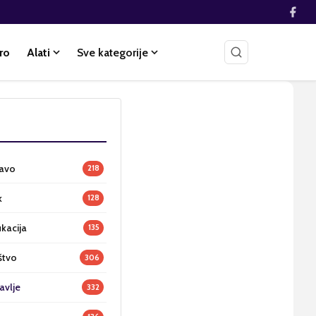
ro
Alati
Sve kategorije
ravo
218
k
128
ukacija
135
štvo
306
avlje
332