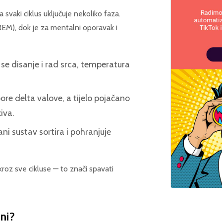
a svaki ciklus uključuje nekoliko faza.
EM), dok je za mentalni oporavak i
 se disanje i rad srca, temperatura
re delta valove, a tijelo pojačano
iva.
ni sustav sortira i pohranjuje
roz sve cikluse — to znači spavati
ini?