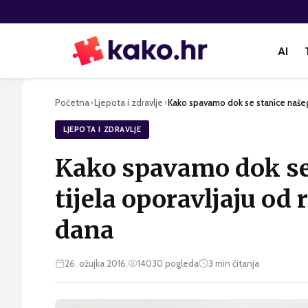
AI
Početna
Ljepota i zdravlje
Kako spavamo dok se stanice našeg 
›
›
LJEPOTA I ZDRAVLJE
Kako spavamo dok se
tijela oporavljaju od
dana
26. ožujka 2016.
14030
pogleda
3
min čitanja