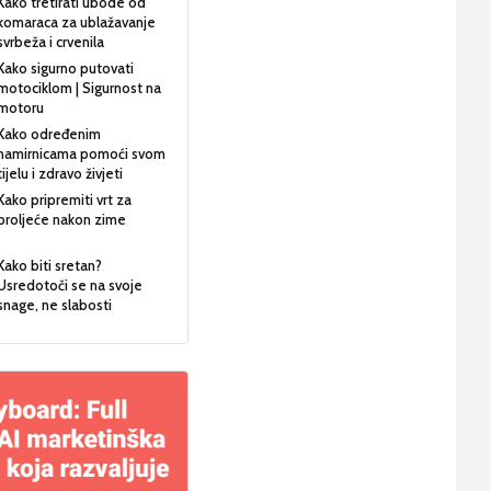
Kako tretirati ubode od
komaraca za ublažavanje
svrbeža i crvenila
Kako sigurno putovati
motociklom | Sigurnost na
motoru
Kako određenim
namirnicama pomoći svom
tijelu i zdravo živjeti
Kako pripremiti vrt za
proljeće nakon zime
Kako biti sretan?
Usredotoči se na svoje
snage, ne slabosti