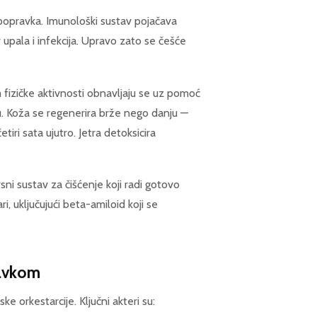
n popravka. Imunološki sustav pojačava
 upala i infekcija. Upravo zato se češće
 fizičke aktivnosti obnavljaju se uz pomoć
. Koža se regenerira brže nego danju —
ri sata ujutro. Jetra detoksicira
i sustav za čišćenje koji radi gotovo
, uključujući beta-amiloid koji se
ravkom
 orkestarcije. Ključni akteri su: