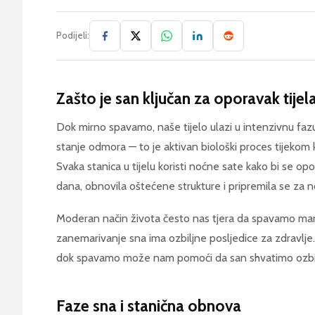
Podijeli:
Zašto je san ključan za oporavak tijel
Dok mirno spavamo, naše tijelo ulazi u intenzivnu faz
stanje odmora — to je aktivan biološki proces tijekom k
Svaka stanica u tijelu koristi noćne sate kako bi se op
dana, obnovila oštećene strukture i pripremila se za n
Moderan način života često nas tjera da spavamo man
zanemarivanje sna ima ozbiljne posljedice za zdravlje.
dok spavamo može nam pomoći da san shvatimo ozbiljni
Faze sna i stanična obnova