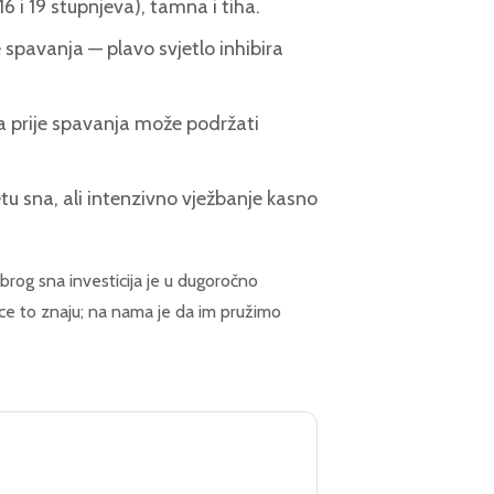
 i 19 stupnjeva), tamna i tiha.
spavanja — plavo svjetlo inhibira
a prije spavanja može podržati
tu sna, ali intenzivno vježbanje kasno
brog sna investicija je u dugoročno
ice to znaju; na nama je da im pružimo