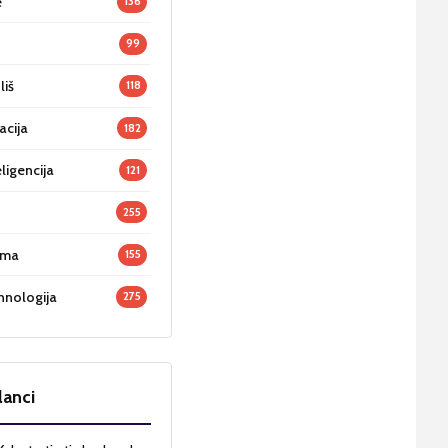
e
136
99
liš
118
acija
182
ligencija
121
255
oma
155
hnologija
275
lanci