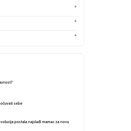
+
+
+
pasnost?
i očuvati sebe
volucija postala najslađi mamac za novu