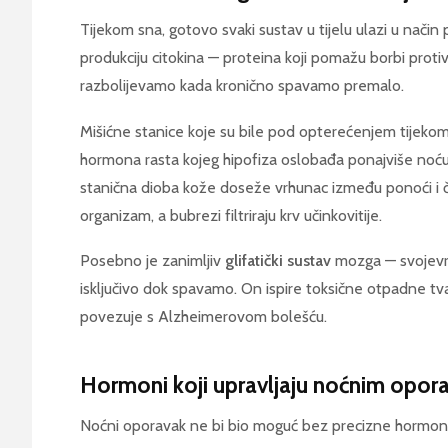
Tijekom sna, gotovo svaki sustav u tijelu ulazi u nači
produkciju citokina — proteina koji pomažu borbi protiv
razbolijevamo kada kronično spavamo premalo.
Mišićne stanice koje su bile pod opterećenjem tijekom
hormona rasta kojeg hipofiza oslobađa ponajviše noću
stanična dioba kože doseže vrhunac između ponoći i četi
organizam, a bubrezi filtriraju krv učinkovitije.
Posebno je zanimljiv
glifatički sustav
mozga — svojevrsn
isključivo dok spavamo. On ispire toksične otpadne tvari
povezuje s Alzheimerovom bolešću.
Hormoni koji upravljaju noćnim opo
Noćni oporavak ne bi bio moguć bez precizne hormonske