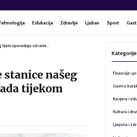
Tehnologija
Edukacija
Zdravlje
Ljubav
Sport
Gast
tijela oporavljaju od rada…
Kategorije
 stanice našeg
Financije i p
 rada tijekom
Gastro kuta
Karijera i ed
Kultura i dru
Ljepota i zdr