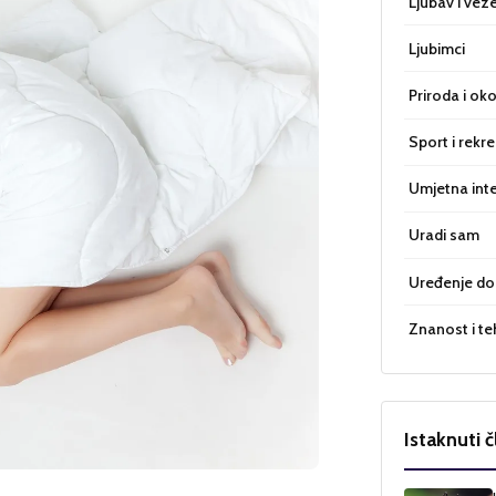
Ljubav i vez
Ljubimci
Priroda i oko
Sport i rekre
Umjetna inte
Uradi sam
Uređenje d
Znanost i te
Istaknuti č