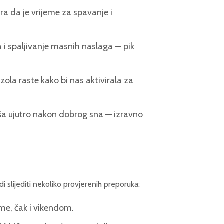
ra da je vrijeme za spavanje i
a i spaljivanje masnih naslaga — pik
izola raste kako bi nas aktivirala za
ša ujutro nakon dobrog sna — izravno
i slijediti nekoliko provjerenih preporuka:
jeme, čak i vikendom.