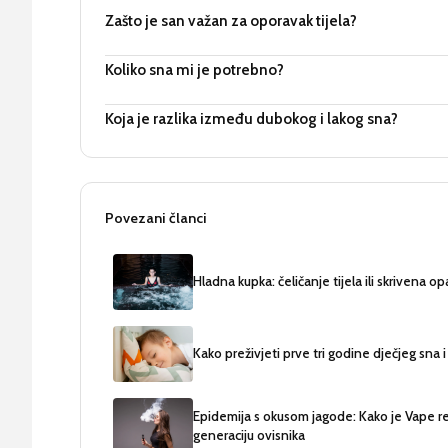
Zašto je san važan za oporavak tijela?
Koliko sna mi je potrebno?
Koja je razlika između dubokog i lakog sna?
Povezani članci
Hladna kupka: čeličanje tijela ili skrivena o
Kako preživjeti prve tri godine dječjeg sna 
Epidemija s okusom jagode: Kako je Vape re
generaciju ovisnika