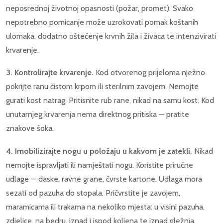
neposrednoj životnoj opasnosti (požar, promet). Svako
nepotrebno pomicanje može uzrokovati pomak koštanih
ulomaka, dodatno oštećenje krvnih žila i živaca te intenzivirati
krvarenje.
3. Kontrolirajte krvarenje.
Kod otvorenog prijeloma nježno
pokrijte ranu čistom krpom ili sterilnim zavojem. Nemojte
gurati kost natrag. Pritisnite rub rane, nikad na samu kost. Kod
unutarnjeg krvarenja nema direktnog pritiska — pratite
znakove šoka.
4. Imobilizirajte nogu u položaju u kakvom je zatekli.
Nikad
nemojte ispravljati ili namještati nogu. Koristite priručne
udlage — daske, ravne grane, čvrste kartone. Udlaga mora
sezati od pazuha do stopala. Pričvrstite je zavojem,
maramicama ili trakama na nekoliko mjesta: u visini pazuha,
zdjelice, na bedru, iznad i ispod koljena te iznad gležnja.