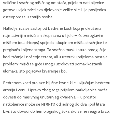
veličine i snažnog mišićnog omotača, prijelom natkoljenice
gotovo uvijek zahtijeva djelovanje velike sile ili je posljedica
osteoporoze u starijih osoba.
Natkoljenica se sastoji od bedrene kosti koja je okružena
najmasivnijim mišićnim skupinama u tijelu — četveroglavim
mišićem (quadriceps) sprijeda i skupinom mišića stražnjice te
pregibača koljena straga. Ta snažna muskulatura omogućuje
hod, trčanje i nošenje tereta, ali u trenutku prijeloma postaje
problem: mišići se grče i mogu uzrokovati pomak koštanih
ulomaka, što pojačava krvarenje i bol.
Bedrenom kosti prolaze ključne krvne žile, uključujući bedrenu
arteriju i venu. Upravo zbog toga prijelom natkoljenice može
dovesti do masivnog unutarnjeg krvarenja — u prostor
natkoljenice može se излити od jednog do dva i pol litara
krvi, što dovodi do hemoragijskog šoka ako se ne reagira brzo.