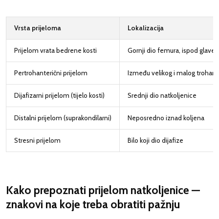
Vrsta prijeloma
Lokalizacija
Prijelom vrata bedrene kosti
Gornji dio femura, ispod glave k
Pertrohanterični prijelom
Između velikog i malog trohant
Dijafizarni prijelom (tijelo kosti)
Srednji dio natkoljenice
Distalni prijelom (suprakondilarni)
Neposredno iznad koljena
Stresni prijelom
Bilo koji dio dijafize
Kako prepoznati prijelom natkoljenice —
znakovi na koje treba obratiti pažnju