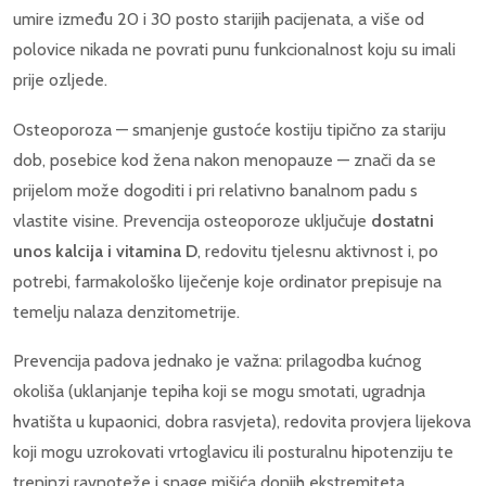
umire između 20 i 30 posto starijih pacijenata, a više od
polovice nikada ne povrati punu funkcionalnost koju su imali
prije ozljede.
Osteoporoza — smanjenje gustoće kostiju tipično za stariju
dob, posebice kod žena nakon menopauze — znači da se
prijelom može dogoditi i pri relativno banalnom padu s
vlastite visine. Prevencija osteoporoze uključuje
dostatni
unos kalcija i vitamina D
, redovitu tjelesnu aktivnost i, po
potrebi, farmakološko liječenje koje ordinator prepisuje na
temelju nalaza denzitometrije.
Prevencija padova jednako je važna: prilagodba kućnog
okoliša (uklanjanje tepiha koji se mogu smotati, ugradnja
hvatišta u kupaonici, dobra rasvjeta), redovita provjera lijekova
koji mogu uzrokovati vrtoglavicu ili posturalnu hipotenziju te
treninzi ravnoteže i snage mišića donjih ekstremiteta.