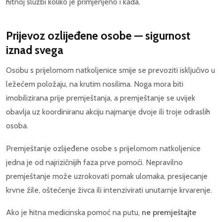
hitnoj službi koliko je primjenjeno i kada.
Prijevoz ozlijeđene osobe — sigurnost
iznad svega
Osobu s prijelomom natkoljenice smije se prevoziti isključivo u
ležećem položaju, na krutim nosilima. Noga mora biti
imobilizirana prije premještanja, a premještanje se uvijek
obavlja uz koordiniranu akciju najmanje dvoje ili troje odraslih
osoba.
Premještanje ozlijeđene osobe s prijelomom natkoljenice
jedna je od najrizičnijih faza prve pomoći. Nepravilno
premještanje može uzrokovati pomak ulomaka, presijecanje
krvne žile, oštećenje živca ili intenzivirati unutarnje krvarenje.
Ako je hitna medicinska pomoć na putu,
ne premještajte