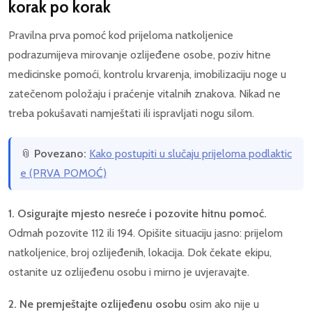
korak po korak
Pravilna prva pomoć kod prijeloma natkoljenice
podrazumijeva mirovanje ozlijeđene osobe, poziv hitne
medicinske pomoći, kontrolu krvarenja, imobilizaciju noge u
zatečenom položaju i praćenje vitalnih znakova. Nikad ne
treba pokušavati namještati ili ispravljati nogu silom.
📎
Povezano:
Kako postupiti u slučaju prijeloma podlaktic
e (PRVA POMOĆ)
1. Osigurajte mjesto nesreće i pozovite hitnu pomoć.
Odmah pozovite 112 ili 194. Opišite situaciju jasno: prijelom
natkoljenice, broj ozlijeđenih, lokacija. Dok čekate ekipu,
ostanite uz ozlijeđenu osobu i mirno je uvjeravajte.
2. Ne premještajte ozlijeđenu osobu
osim ako nije u