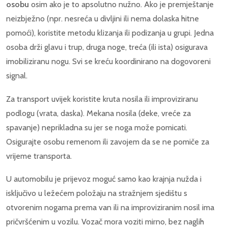
osobu
osim ako je to apsolutno nužno. Ako je premještanje
neizbježno (npr. nesreća u divljini ili nema dolaska hitne
pomoći), koristite metodu klizanja ili podizanja u grupi. Jedna
osoba drži glavu i trup, druga noge, treća (ili ista) osigurava
imobiliziranu nogu. Svi se kreću koordinirano na dogovoreni
signal.
Za transport uvijek koristite kruta nosila ili improviziranu
podlogu (vrata, daska). Mekana nosila (deke, vreće za
spavanje) neprikladna su jer se noga može pomicati.
Osigurajte osobu remenom ili zavojem da se ne pomiče za
vrijeme transporta.
U automobilu je prijevoz moguć samo kao krajnja nužda i
isključivo u ležećem položaju na stražnjem sjedištu s
otvorenim nogama prema van ili na improviziranim nosil ima
pričvršćenim u vozilu. Vozač mora voziti mirno, bez naglih