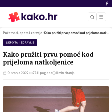
☰
Početna
Ljepota i zdravlje
Kako pružiti prvu pomoć kod prijeloma natkoljenice
›
›
LJEPOTA I ZDRAVLJE
Kako pružiti prvu pomoć kod
prijeloma natkoljenice
10. srpnja 2022.
7241
pogleda
11
min čitanja