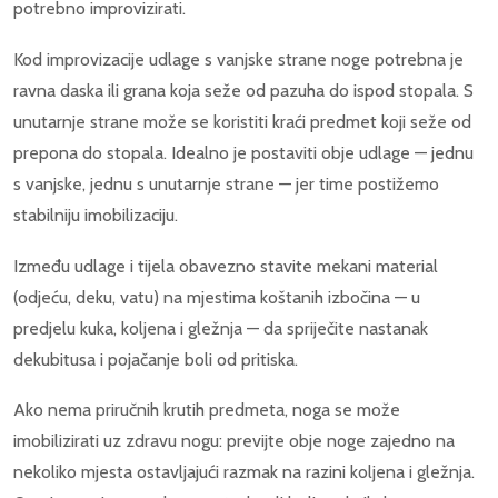
potrebno improvizirati.
Kod improvizacije udlage s vanjske strane noge potrebna je
ravna daska ili grana koja seže od pazuha do ispod stopala. S
unutarnje strane može se koristiti kraći predmet koji seže od
prepona do stopala. Idealno je postaviti obje udlage — jednu
s vanjske, jednu s unutarnje strane — jer time postižemo
stabilniju imobilizaciju.
Između udlage i tijela obavezno stavite mekani material
(odjeću, deku, vatu) na mjestima koštanih izbočina — u
predjelu kuka, koljena i gležnja — da spriječite nastanak
dekubitusa i pojačanje boli od pritiska.
Ako nema priručnih krutih predmeta, noga se može
imobilizirati uz zdravu nogu: previjte obje noge zajedno na
nekoliko mjesta ostavljajući razmak na razini koljena i gležnja.