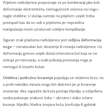
Prijelom natkoljenice prepoznaje se po kombinaciji jake boli,
deformacije ekstremiteta, nemogućnosti oslonca na nogu i
nagle otekline. U slučaju sumnje na prijelom, uvijek treba
postupati kao da se radi o prijelomu jer nepravilna
manipulacija može uzrokovati ozbiljne komplikacije.
Siguran znak prijeloma natkoljenice jest
vidljiva deformacija
noge
— nenaturalan kut, skraćenje ili rotacija natkoljenice. Uz
deformaciju gotovo uvijek dolazi intenzivna bol koja se ne
smiruje pri mirovanju, a svaki pokušaj pomicanja noge je
nemoguć ili izrazito bolan.
Oteklina i potkožno krvarenje
pojavljuju se relativno brzo, no
u prvih nekoliko minuta mogu biti diskretni jer je krvarenje
unutarnje. Ako zapazite da koža postaje bljedija, a ozlijeđena
osoba pokazuje znakove šoka — ubrzano i slabo srčano
kucanje, bljedilo, hladna znojava koža, konfuzija ili gubitak