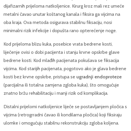
dijafizarnih prijeloma natkoljenice. Kirurg kroz mali rez umeće
metalni čavao unutar koštanog kanala i fiksira ga vijcima na
oba kraja. Ova metoda osigurava stabilnu fiksaciju, nosi
minimalni rizik infekcije i dopušta rano opterećenje noge.
Kod prijeloma blizu kuka, posebice vrata bedrene kosti,
liječenje ovisi o dobi pacijenta i stanju krvne opskrbe glave
bedrene kosti. Kod mlađih pacijenata pokušava se fiksacija
vijcima. Kod starijih pacijenata, pogotovo ako je glava bedrene
kosti bez krvne opskrbe, pristupa se
ugradnji endoproteze
(parcijalna ili totalna zamjena zgloba kuka), što omogućuje
znatno bržu rehabilitaciju i manji rizik od komplikacija.
Distalni prijelomi natkoljenice liječe se postavljanjem pločica s
vijcima (retrogrradni čavao ili kondilarna pločica) koji fiksiraju
ulomke i omogućuju stabilnu rekonstrukciju zgloba koljena.