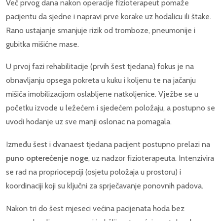
Već prvog dana nakon operacije fizioterapeut pomaže
pacijentu da sjedne i napravi prve korake uz hodalicu ili štake.
Rano ustajanje smanjuje rizik od tromboze, pneumonije i
gubitka mišićne mase.
U prvoj fazi rehabilitacije (prvih šest tjedana) fokus je na
obnavljanju opsega pokreta u kuku i koljenu te na jačanju
mišića imobilizacijom oslabljene natkoljenice. Vježbe se u
početku izvode u ležećem i sjedećem položaju, a postupno se
uvodi hodanje uz sve manji oslonac na pomagala.
Između šest i dvanaest tjedana pacijent postupno prelazi na
puno opterećenje noge
, uz nadzor fizioterapeuta. Intenzivira
se rad na propriocepciji (osjetu položaja u prostoru) i
koordinaciji koji su ključni za sprječavanje ponovnih padova.
Nakon tri do šest mjeseci većina pacijenata hoda bez