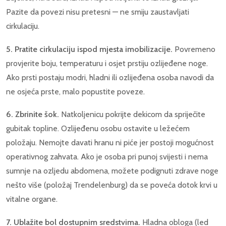
Pazite da povezi nisu pretesni — ne smiju zaustavljati
cirkulaciju.
5. Pratite cirkulaciju ispod mjesta imobilizacije.
Povremeno
provjerite boju, temperaturu i osjet prstiju ozlijeđene noge.
Ako prsti postaju modri, hladni ili ozlijeđena osoba navodi da
ne osjeća prste, malo popustite poveze.
6. Zbrinite šok.
Natkoljenicu pokrijte dekicom da spriječite
gubitak topline. Ozlijeđenu osobu ostavite u ležećem
položaju. Nemojte davati hranu ni piće jer postoji mogućnost
operativnog zahvata. Ako je osoba pri punoj svijesti i nema
sumnje na ozljedu abdomena, možete podignuti zdrave noge
nešto više (položaj Trendelenburg) da se poveća dotok krvi u
vitalne organe.
7. Ublažite bol dostupnim sredstvima.
Hladna obloga (led