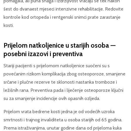
pomagala, ali puna snaga i izdržljivost vraćaju se tek nakon
šest do dvanaest mjeseci intenzivne rehabilitacije. Redovite
kontrole kod ortopeda i rentgenski snimci prate zarastanje
kosti.
Prijelom natkoljenice u starijih osoba —
posebni izazovi i preventiva
Stariji pacijenti s prijelomom natkoljenice suočeni su s
povećanim rizikom komplikacija zbog osteoporoze, smanjene
srčane i plućne rezerve te sklonosti nastanka tromboze i
ležišnih rana. Preventiva pada i liječenje osteoporoze ključni
su za smanjenje incidencije ovih opasnih ozljeda.
Prijelom vrata bedrene kosti jedna je od vodećih uzroka
smrtnosti i trajnog invaliditeta u osoba starijih od 65 godina.
Prema istraživanjima, unutar godine dana od prijeloma kuka