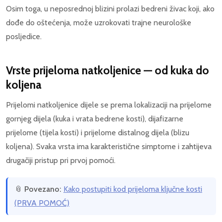
Osim toga, u neposrednoj blizini prolazi bedreni živac koji, ako
dođe do oštećenja, može uzrokovati trajne neurološke
posljedice.
Vrste prijeloma natkoljenice — od kuka do
koljena
Prijelomi natkoljenice dijele se prema lokalizaciji na prijelome
gornjeg dijela (kuka i vrata bedrene kosti), dijafizarne
prijelome (tijela kosti) i prijelome distalnog dijela (blizu
koljena). Svaka vrsta ima karakteristične simptome i zahtijeva
drugačiji pristup pri prvoj pomoći.
📎
Povezano:
Kako postupiti kod prijeloma ključne kosti
(PRVA POMOĆ)