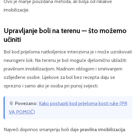
Ovo je manje pouzdana metoda, ali bolja od nikakve
imobilizacije.
Upravljanje boli na terenu — što možemo
učiniti
Bol kod prijeloma natkoljenice intenzivna je i može uzrokovati
neurogeni šok. Na terenu je bol moguće djelomično ublažiti
pravilnom imobilizacijom, hladnom oblogom i smirivanjem
ozlijeđene osobe. Lijekove za bol bez recepta daju se
oprezno i samo ako je osoba pri punoj svijesti.
📎
Povezano:
Kako postupiti kod prijeloma kosti ruke (PR
VA POMOĆ)
Najveći doprinos smanjenju boli daje
pravilna imobilizacija
.