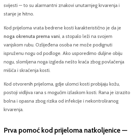
svijesti — to su alarmantni znakovi unutarnjeg krvarenja i
stanje je hitno.
Kod prijeloma vrata bedrene kosti karakteristično je da je
noga okrenuta prema vani
, a stopalo leži na svojem
vanjskom rubu. Ozlijeđena osoba ne može podignuti
ispruženu nogu od podloge. Ako usporedimo duljine obiju
nogu, slomljena noga izgleda nešto kraća zbog povlačenja
mišića i skraćenja kosti.
Kod otvorenih prijeloma, gdje ulomci kosti probijaju kožu,
postoji vidljiva rana s mogućim izlaskom kosti. Rana je izrazito
bolna i opasna zbog rizika od infekcije i nekontroliranog
krvarenja.
Prva pomoć kod prijeloma natkoljenice —