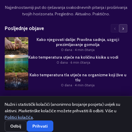
Najjednostavniji put do rješavanja svakodnevnih pitanja i proširivanja
tvojih horizonata. Pregledno. Aktualno. Praktično.
‹
›
Posljednje objave
Kako njegovati dalije: Pravilna sadnja, uzgoj i
prezimljavanje gomolja
0 dana
· 4 min čitanja
Kako temperatura utječe na količinu kisika u vodi
0 dana
· 6 min čitanja
Kako temperatura tla utječe na organizme koji žive u
tlu
0 dana
· 4 min čitanja
Suradnja s nama
Nužni i statistički kolačići (anonimno brojanje posjeta) uvijek su
aktivni. Marketinške kolačiće možete prihvatiti ili odbiti. Više u
Alati i kalkulatori
Oglašavanje
Politika kolačića
Pravila privatnosti
Politici kolačića
.
Odbij
Prihvati
Copyright ©
2026
kako.hr — Sva prava pridržana.