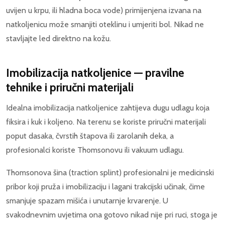
uvijen u krpu, ili hladna boca vode) primijenjena izvana na
natkoljenicu može smanjiti oteklinu i umjeriti bol. Nikad ne
stavljajte led direktno na kožu.
Imobilizacija natkoljenice — pravilne
tehnike i priručni materijali
Idealna imobilizacija natkoljenice zahtijeva dugu udlagu koja
fiksira i kuk i koljeno. Na terenu se koriste priručni materijali
poput dasaka, čvrstih štapova ili zarolanih deka, a
profesionalci koriste Thomsonovu ili vakuum udlagu.
Thomsonova šina (traction splint) profesionalni je medicinski
pribor koji pruža i imobilizaciju i lagani trakcijski učinak, čime
smanjuje spazam mišića i unutarnje krvarenje. U
svakodnevnim uvjetima ona gotovo nikad nije pri ruci, stoga je