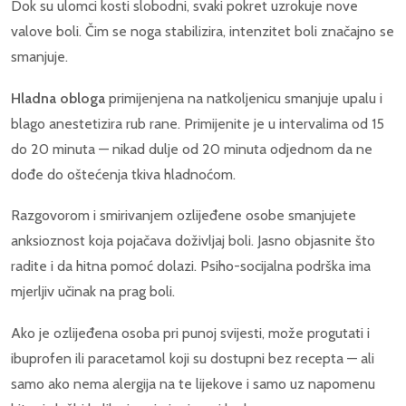
Dok su ulomci kosti slobodni, svaki pokret uzrokuje nove
valove boli. Čim se noga stabilizira, intenzitet boli značajno se
smanjuje.
Hladna obloga
primijenjena na natkoljenicu smanjuje upalu i
blago anestetizira rub rane. Primijenite je u intervalima od 15
do 20 minuta — nikad dulje od 20 minuta odjednom da ne
dođe do oštećenja tkiva hladnoćom.
Razgovorom i smirivanjem ozlijeđene osobe smanjujete
anksioznost koja pojačava doživljaj boli. Jasno objasnite što
radite i da hitna pomoć dolazi. Psiho-socijalna podrška ima
mjerljiv učinak na prag boli.
Ako je ozlijeđena osoba pri punoj svijesti, može progutati i
ibuprofen ili paracetamol koji su dostupni bez recepta — ali
samo ako nema alergija na te lijekove i samo uz napomenu