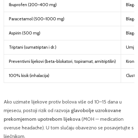
Ibuprofen (200–400 mg)
Blaga 
Paracetamol (500–1000 mg)
Blaga 
Aspirin (500 mg)
Blaga 
Triptani (sumatriptan i dr.)
Umjer
Preventivni lijekovi (beta-blokatori, topiramat, amitriptilin)
Kronič
100% kisik (inhalacija)
Cluste
Ako uzimate lijekove protiv bolova više od 10–15 dana u
mjesecu, postoji rizik od razvoja
glavobolje uzrokovane
prekomjernom upotrebom lijekova
(MOH — medication
overuse headache). U tom slučaju obavezno se posavjetujte s
liječnikom.