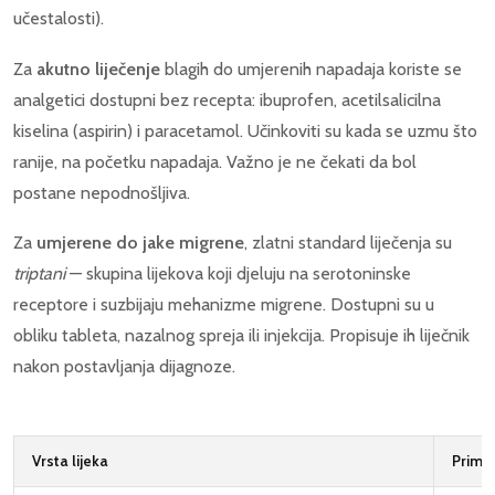
učestalosti).
Za
akutno liječenje
blagih do umjerenih napadaja koriste se
analgetici dostupni bez recepta: ibuprofen, acetilsalicilna
kiselina (aspirin) i paracetamol. Učinkoviti su kada se uzmu što
ranije, na početku napadaja. Važno je ne čekati da bol
postane nepodnošljiva.
Za
umjerene do jake migrene
, zlatni standard liječenja su
triptani
— skupina lijekova koji djeluju na serotoninske
receptore i suzbijaju mehanizme migrene. Dostupni su u
obliku tableta, nazalnog spreja ili injekcija. Propisuje ih liječnik
nakon postavljanja dijagnoze.
Vrsta lijeka
Primj