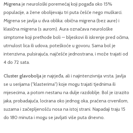
Migrena
je neurološki poremećaj koji pogađa oko 15%
populacije, a žene obolijevaju tri puta češće nego muškarci.
Migrena se javlja u dva oblika: obična migrena (bez aure) i
klasična migrena (s aurom). Aura označava neurološke
simptome koji prethode boli — bljeskovi ili iskrenje pred očima,
utrnulost lica ili udova, poteškoće u govoru. Sama bol je
intenzivna, pulsirajuća, najčešće jednostrana, i može trajati od
4 do 72 sata.
Cluster glavobolja
je najrjeđa, ali i najintenzivnija vrsta. Javlja
se u serijama ("klasterima") koje mogu trajati tjednima ili
mjesecima, a potom nestanu na dulje razdoblje. Bol je izrazito
jaka, probadajuća, locirana oko jednog oka, praćena crvenilom,
suzama i začepljenošću nosa na istoj strani. Napadaji traju 15
do 180 minuta i mogu se javljati više puta dnevno.