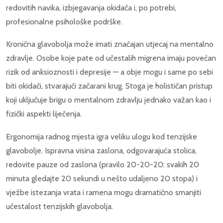
redovitih navika, izbjegavanja okidača i, po potrebi,
profesionalne psihološke podrške.
Kronična glavobolja može imati značajan utjecaj na mentalno
zdravlje. Osobe koje pate od učestalih migrena imaju povećan
rizik od anksioznosti i depresije — a obje mogu i same po sebi
biti okidači, stvarajući začarani krug. Stoga je holističan pristup
koji uključuje brigu o mentalnom zdravlju jednako važan kao i
fizički aspekti liječenja.
Ergonomija radnog mjesta igra veliku ulogu kod tenzijske
glavobolje. Ispravna visina zaslona, odgovarajuća stolica,
redovite pauze od zaslona (pravilo 20-20-20: svakih 20
minuta gledajte 20 sekundi u nešto udaljeno 20 stopa) i
vježbe istezanja vrata i ramena mogu dramatično smanjiti
učestalost tenzijskih glavobolja.