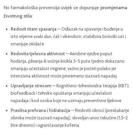
No farmakološka prevencija uvijek se dopunjuje
promjenama
životnog stila
:
Redovit ritam spavanja
— Odlazak na spavanje i buđenje u
isto vrijeme svaki dan, čak i vikendom, stabilizira biološki sat i
smanjuje okidače
Redovita tjelesna aktivnost
— Aerobne vježbe poput
hodanja, plivanja ili vožnje bicikla 3–5 puta tjedno dokazano
smanjuju učestalost migrene; važno je početi polako jer
intenzivna aktivnost može privremeno izazvati napadaj
Upravljanje stresom
— Kognitivno-bihevioralna terapija (KBT),
biofeedback i tehnike opuštanja smanjuju učestalost
napadaja i kod osoba koje ne uzimaju preventivne lijekove
Pravilna prehrana i hidratacija
— Redoviti obroci (preskakanje
obroka može izazvati napadaj), dovoljan unos tekućine (1,5–2
litre dnevno) i ograničavanje kofeina