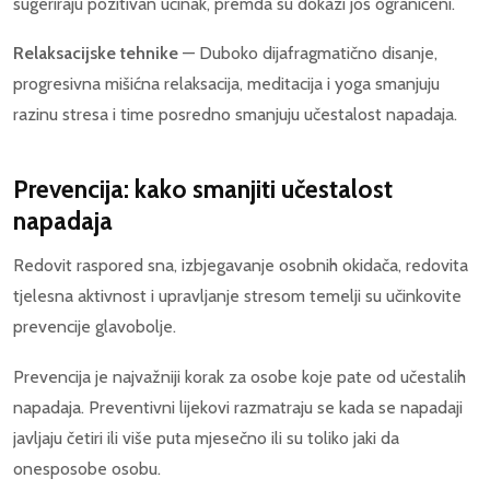
sugeriraju pozitivan učinak, premda su dokazi još ograničeni.
Relaksacijske tehnike
— Duboko dijafragmatično disanje,
progresivna mišićna relaksacija, meditacija i yoga smanjuju
razinu stresa i time posredno smanjuju učestalost napadaja.
Prevencija: kako smanjiti učestalost
napadaja
Redovit raspored sna, izbjegavanje osobnih okidača, redovita
tjelesna aktivnost i upravljanje stresom temelji su učinkovite
prevencije glavobolje.
Prevencija je najvažniji korak za osobe koje pate od učestalih
napadaja. Preventivni lijekovi razmatraju se kada se napadaji
javljaju četiri ili više puta mjesečno ili su toliko jaki da
onesposobe osobu.