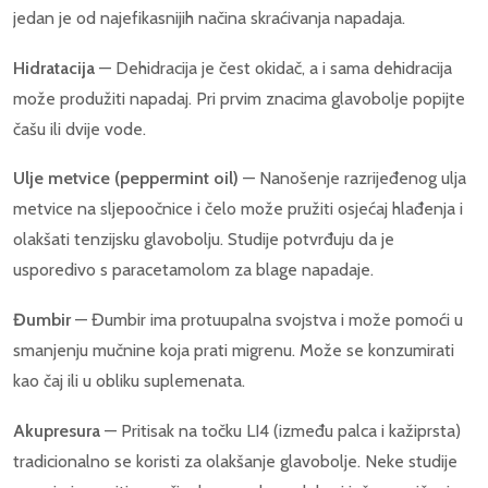
jedan je od najefikasnijih načina skraćivanja napadaja.
Hidratacija
— Dehidracija je čest okidač, a i sama dehidracija
može produžiti napadaj. Pri prvim znacima glavobolje popijte
čašu ili dvije vode.
Ulje metvice (peppermint oil)
— Nanošenje razrijeđenog ulja
metvice na sljepoočnice i čelo može pružiti osjećaj hlađenja i
olakšati tenzijsku glavobolju. Studije potvrđuju da je
usporedivo s paracetamolom za blage napadaje.
Đumbir
— Đumbir ima protuupalna svojstva i može pomoći u
smanjenju mučnine koja prati migrenu. Može se konzumirati
kao čaj ili u obliku suplemenata.
Akupresura
— Pritisak na točku LI4 (između palca i kažiprsta)
tradicionalno se koristi za olakšanje glavobolje. Neke studije