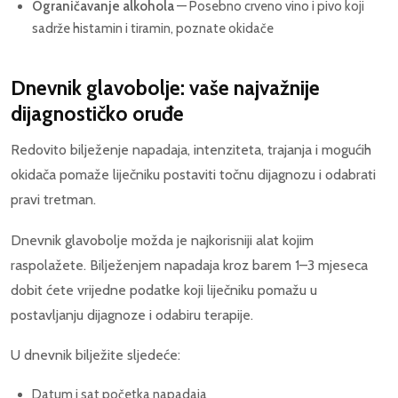
Ograničavanje alkohola
— Posebno crveno vino i pivo koji
sadrže histamin i tiramin, poznate okidače
Dnevnik glavobolje: vaše najvažnije
dijagnostičko oruđe
Redovito bilježenje napadaja, intenziteta, trajanja i mogućih
okidača pomaže liječniku postaviti točnu dijagnozu i odabrati
pravi tretman.
Dnevnik glavobolje možda je najkorisniji alat kojim
raspolažete. Bilježenjem napadaja kroz barem 1–3 mjeseca
dobit ćete vrijedne podatke koji liječniku pomažu u
postavljanju dijagnoze i odabiru terapije.
U dnevnik bilježite sljedeće:
Datum i sat početka napadaja