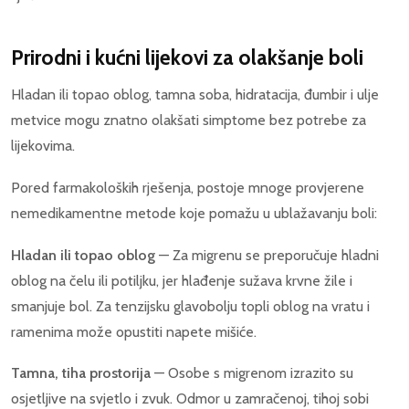
Prirodni i kućni lijekovi za olakšanje boli
Hladan ili topao oblog, tamna soba, hidratacija, đumbir i ulje
metvice mogu znatno olakšati simptome bez potrebe za
lijekovima.
Pored farmakoloških rješenja, postoje mnoge provjerene
nemedikamentne metode koje pomažu u ublažavanju boli:
Hladan ili topao oblog
— Za migrenu se preporučuje hladni
oblog na čelu ili potiljku, jer hlađenje sužava krvne žile i
smanjuje bol. Za tenzijsku glavobolju topli oblog na vratu i
ramenima može opustiti napete mišiće.
Tamna, tiha prostorija
— Osobe s migrenom izrazito su
osjetljive na svjetlo i zvuk. Odmor u zamračenoj, tihoj sobi