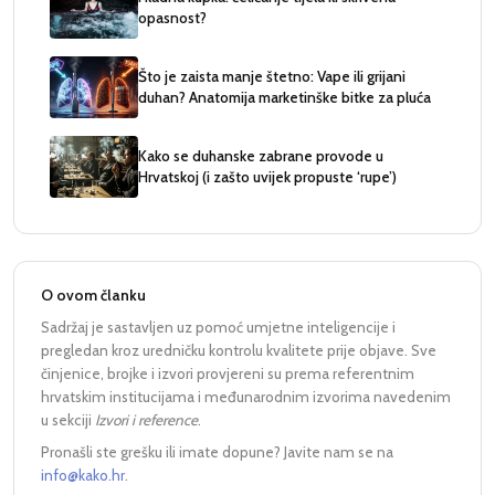
opasnost?
Što je zaista manje štetno: Vape ili grijani
duhan? Anatomija marketinške bitke za pluća
Kako se duhanske zabrane provode u
Hrvatskoj (i zašto uvijek propuste ‘rupe’)
O ovom članku
Sadržaj je sastavljen uz pomoć umjetne inteligencije i
pregledan kroz uredničku kontrolu kvalitete prije objave. Sve
činjenice, brojke i izvori provjereni su prema referentnim
hrvatskim institucijama i međunarodnim izvorima navedenim
u sekciji
Izvori i reference
.
Pronašli ste grešku ili imate dopune? Javite nam se na
info@kako.hr
.