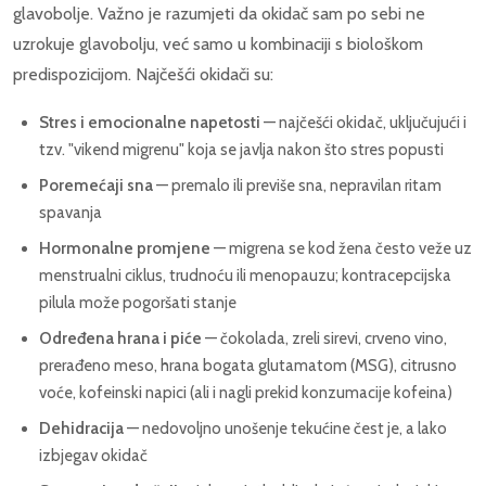
glavobolje. Važno je razumjeti da okidač sam po sebi ne
uzrokuje glavobolju, već samo u kombinaciji s biološkom
predispozicijom. Najčešći okidači su:
Stres i emocionalne napetosti
— najčešći okidač, uključujući i
tzv. "vikend migrenu" koja se javlja nakon što stres popusti
Poremećaji sna
— premalo ili previše sna, nepravilan ritam
spavanja
Hormonalne promjene
— migrena se kod žena često veže uz
menstrualni ciklus, trudnoću ili menopauzu; kontracepcijska
pilula može pogoršati stanje
Određena hrana i piće
— čokolada, zreli sirevi, crveno vino,
prerađeno meso, hrana bogata glutamatom (MSG), citrusno
voće, kofeinski napici (ali i nagli prekid konzumacije kofeina)
Dehidracija
— nedovoljno unošenje tekućine čest je, a lako
izbjegav okidač