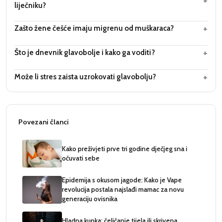
+
liječniku?
+
Zašto žene češće imaju migrenu od muškaraca?
+
Što je dnevnik glavobolje i kako ga voditi?
+
Može li stres zaista uzrokovati glavobolju?
Povezani članci
Kako preživjeti prve tri godine dječjeg sna i
očuvati sebe
Epidemija s okusom jagode: Kako je Vape
revolucija postala najslađi mamac za novu
generaciju ovisnika
Hladna kupka: čeličanje tijela ili skrivena