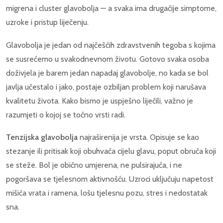
migrena i cluster glavobolja — a svaka ima drugačije simptome,
uzroke i pristup liječenju.
Glavobolja je jedan od najčešćih zdravstvenih tegoba s kojima
se susrećemo u svakodnevnom životu. Gotovo svaka osoba
doživjela je barem jedan napadaj glavobolje, no kada se bol
javlja učestalo i jako, postaje ozbiljan problem koji narušava
kvalitetu života. Kako bismo je uspješno liječili, važno je
razumjeti o kojoj se točno vrsti radi.
Tenzijska glavobolja
najraširenija je vrsta. Opisuje se kao
stezanje ili pritisak koji obuhvaća cijelu glavu, poput obruča koji
se steže. Bol je obično umjerena, ne pulsirajuća, i ne
pogoršava se tjelesnom aktivnošću. Uzroci uključuju napetost
mišića vrata i ramena, lošu tjelesnu pozu, stres i nedostatak
sna.