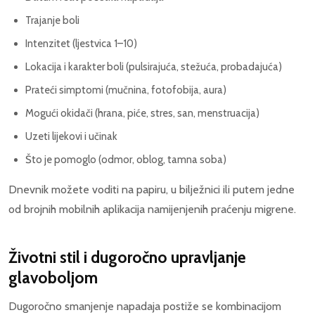
Trajanje boli
Intenzitet (ljestvica 1–10)
Lokacija i karakter boli (pulsirajuća, stežuća, probadajuća)
Prateći simptomi (mučnina, fotofobija, aura)
Mogući okidači (hrana, piće, stres, san, menstruacija)
Uzeti lijekovi i učinak
Što je pomoglo (odmor, oblog, tamna soba)
Dnevnik možete voditi na papiru, u bilježnici ili putem jedne
od brojnih mobilnih aplikacija namijenjenih praćenju migrene.
Životni stil i dugoročno upravljanje
glavoboljom
Dugoročno smanjenje napadaja postiže se kombinacijom