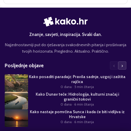
Znanje, savjeti, inspiracija. Svaki dan.
Najjednostavniji put do rješavanja svakodnevnih pitanja i proširivanja
tvojih horizonata. Pregledno. Aktualno. Praktično.
‹
›
Posljednje objave
Kako posaditi paradajz: Pravila sadnje, uzgoj i zaštita
rajčica
0 dana
· 5 min čitanja
Kako Dunav teče: Hidrologija, kulturni značaj i
granični tokovi
0 dana
· 6 min čitanja
Kako nastaje pomrčina Sunca i kada će biti vidljiva iz
Hrvatske
0 dana
· 6 min čitanja