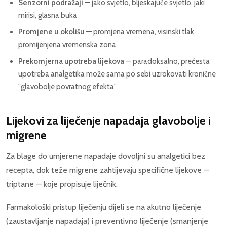
Senzorni podražaji
— jako svjetlo, bljeskajuće svjetlo, jaki
mirisi, glasna buka
Promjene u okolišu
— promjena vremena, visinski tlak,
promijenjena vremenska zona
Prekomjerna upotreba lijekova
— paradoksalno, prečesta
upotreba analgetika može sama po sebi uzrokovati kronične
"glavobolje povratnog efekta"
Lijekovi za liječenje napadaja glavobolje i
migrene
Za blage do umjerene napadaje dovoljni su analgetici bez
recepta, dok teže migrene zahtijevaju specifične lijekove —
triptane — koje propisuje liječnik.
Farmakološki pristup liječenju dijeli se na akutno liječenje
(zaustavljanje napadaja) i preventivno liječenje (smanjenje