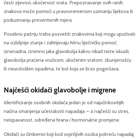
česti zijevovi, ukočenost vrata. Prepoznavanje ovih ranih
znakova može pomoći u pravovremenom uzimanju lijekova ili
poduzimanju preventivnih mjera.
Posebnu pažnju treba posvetiti znakovima koji mogu upućivati
na ozbiljnije stanje i zahtijevaju hitnu liječničku pomoć:
iznenadna, iznimno jaka glavobolja kakvu nikad niste iskusili,
glavobolja praćena vrućicom, ukočenim vratom, zbunjenošću
ili neurološkim ispadima, te bol koja se brzo pogoršava.
Najčešći okidači glavobolje i migrene
Identificiranje osobnih okidača jedan je od najučinkovitijih
načina smanjenja učestalosti napadaja — a najčešći su stres,
neispavanost, određena hrana i hormonalne promjene.
Okidači su čimbenici koji kod osjetljivih osoba pokreću napadaj