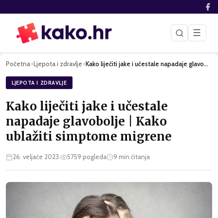
☰
Početna
Ljepota i zdravlje
Kako liječiti jake i učestale napadaje glavobolje | Kako ubl…
›
›
LJEPOTA I ZDRAVLJE
Kako liječiti jake i učestale
napadaje glavobolje | Kako
ublažiti simptome migrene
26. veljače 2023.
5759
pogleda
9
min čitanja