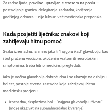
Za radne ljude,
pravilno upravljanje stresom na poslu
—
postavljanje granica, delegiranje zadataka, korištenje
godišnjeg odmora — nije luksuz, već medicinska preporuka.
Kada posjetiti liječnika: znakovi koji
zahtijevaju hitnu pomoć
Svaku iznenadnu, iznimno jaku ili "najgoru ikad" glavobolju, kao
i bol praćenu vrućicom, ukočenim vratom ili neurološkim
simptomima, treba hitno medicinsi pregledati.
Iako je većina glavobolja dobroćudna i ne ukazuje na ozbiljnu
bolest, postoje crvene zastavice koje zahtijevaju hitnu
medicinsku procjenu:
Iznenadna, eksplozivna bol — "najgora glavobolja u životu"
(može ukazivati na subarahnoidalno krvarenje)