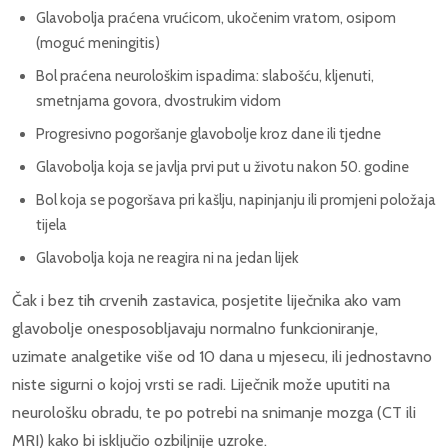
Glavobolja praćena vrućicom, ukočenim vratom, osipom
(moguć meningitis)
Bol praćena neurološkim ispadima: slabošću, kljenuti,
smetnjama govora, dvostrukim vidom
Progresivno pogoršanje glavobolje kroz dane ili tjedne
Glavobolja koja se javlja prvi put u životu nakon 50. godine
Bol koja se pogoršava pri kašlju, napinjanju ili promjeni položaja
tijela
Glavobolja koja ne reagira ni na jedan lijek
Čak i bez tih crvenih zastavica, posjetite liječnika ako vam
glavobolje onesposobljavaju normalno funkcioniranje,
uzimate analgetike više od 10 dana u mjesecu, ili jednostavno
niste sigurni o kojoj vrsti se radi. Liječnik može uputiti na
neurološku obradu, te po potrebi na snimanje mozga (CT ili
MRI) kako bi isključio ozbiljnije uzroke.