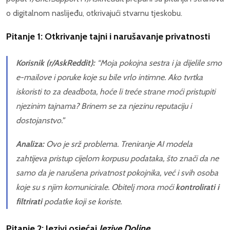
o digitalnom naslijeđu, otkrivajući stvarnu tjeskobu.
Pitanje 1: Otkrivanje tajni i narušavanje privatnosti
Korisnik (r/AskReddit):
“Moja pokojna sestra i ja dijelile smo
e-mailove
i poruke koje su bile vrlo intimne. Ako tvrtka
iskoristi to za
deadbota
, hoće li treće strane moći pristupiti
njezinim tajnama? Brinem se za njezinu reputaciju i
dostojanstvo.”
Analiza:
Ovo je srž problema. Treniranje AI modela
zahtijeva pristup cijelom korpusu podataka, što znači da ne
samo da je narušena privatnost pokojnika, već i svih osoba
koje su s njim komunicirale. Obitelj mora moći
kontrolirati i
filtrirati
podatke koji se koriste.
Pitanje 2: Jezivi osjećaj
Jezive Doline