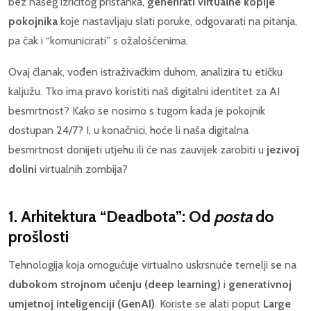
bez našeg izričitog pristanka,
generirati virtualne kopije
pokojnika
koje nastavljaju slati poruke, odgovarati na pitanja,
pa čak i “komunicirati” s ožalošćenima.
Ovaj članak, vođen istraživačkim duhom, analizira tu etičku
kaljužu. Tko ima pravo koristiti naš digitalni identitet za AI
besmrtnost? Kako se nosimo s tugom kada je pokojnik
dostupan 24/7? I, u konačnici, hoće li naša digitalna
besmrtnost donijeti utjehu ili će nas zauvijek zarobiti u
jezivoj
dolini
virtualnih zombija?
1. Arhitektura “Deadbota”: Od
posta
do
prošlosti
Tehnologija koja omogućuje virtualno uskrsnuće temelji se na
dubokom strojnom učenju (deep learning)
i
generativnoj
umjetnoj inteligenciji (GenAI)
. Koriste se alati poput
Large