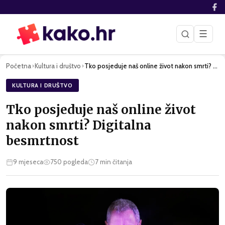
☰
Početna
Kultura i društvo
Tko posjeduje naš online život nakon smrti? Digitalna besmrt…
›
›
KULTURA I DRUŠTVO
Tko posjeduje naš online život
nakon smrti? Digitalna
besmrtnost
9 mjeseca
750
pogleda
7
min čitanja