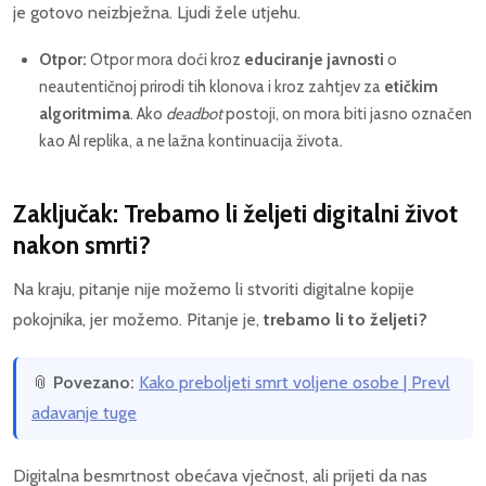
je gotovo neizbježna. Ljudi žele utjehu.
Otpor:
Otpor mora doći kroz
educiranje javnosti
o
neautentičnoj prirodi tih klonova i kroz zahtjev za
etičkim
algoritmima
. Ako
deadbot
postoji, on mora biti jasno označen
kao AI replika, a ne lažna kontinuacija života.
Zaključak: Trebamo li željeti digitalni život
nakon smrti?
Na kraju, pitanje nije možemo li stvoriti digitalne kopije
pokojnika, jer možemo. Pitanje je,
trebamo li to željeti?
📎
Povezano:
Kako preboljeti smrt voljene osobe | Prevl
adavanje tuge
Digitalna besmrtnost obećava vječnost, ali prijeti da nas