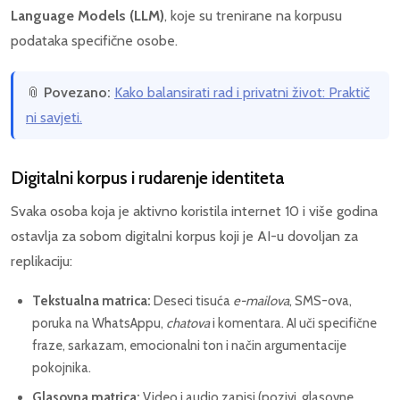
Language Models (LLM)
, koje su trenirane na korpusu
podataka specifične osobe.
📎
Povezano:
Kako balansirati rad i privatni život: Praktič
ni savjeti.
Digitalni korpus i rudarenje identiteta
Svaka osoba koja je aktivno koristila internet 10 i više godina
ostavlja za sobom digitalni korpus koji je AI-u dovoljan za
replikaciju:
Tekstualna matrica:
Deseci tisuća
e-mailova
, SMS-ova,
poruka na WhatsAppu,
chatova
i komentara. AI uči specifične
fraze, sarkazam, emocionalni ton i način argumentacije
pokojnika.
Glasovna matrica:
Video i audio zapisi (pozivi, glasovne