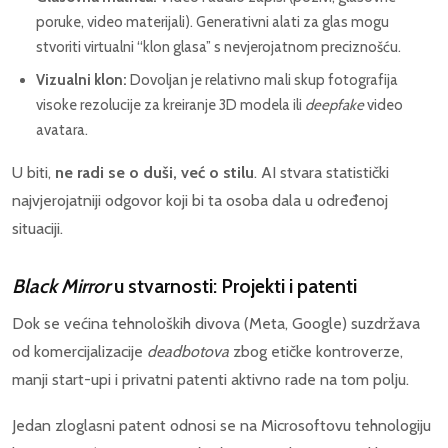
poruke, video materijali). Generativni alati za glas mogu
stvoriti virtualni “klon glasa” s nevjerojatnom preciznošću.
Vizualni klon:
Dovoljan je relativno mali skup fotografija
visoke rezolucije za kreiranje 3D modela ili
deepfake
video
avatara.
U biti,
ne radi se o duši, već o stilu
. AI stvara statistički
najvjerojatniji odgovor koji bi ta osoba dala u određenoj
situaciji.
Black Mirror
u stvarnosti: Projekti i patenti
Dok se većina tehnoloških divova (Meta, Google) suzdržava
od komercijalizacije
deadbotova
zbog etičke kontroverze,
manji start-upi i privatni patenti aktivno rade na tom polju.
Jedan zloglasni patent odnosi se na Microsoftovu tehnologiju