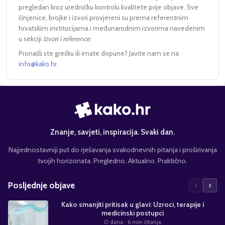
pregledan kroz uredničku kontrolu kvalitete prije objave. Sve
činjenice, brojke i izvori provjereni su prema referentnim
hrvatskim institucijama i međunarodnim izvorima navedenim
u sekciji
Izvori i reference
.
Pronašli ste grešku ili imate dopune? Javite nam se na
info@kako.hr
.
Znanje, savjeti, inspiracija. Svaki dan.
Najjednostavniji put do rješavanja svakodnevnih pitanja i proširivanja
tvojih horizonata. Pregledno. Aktualno. Praktično.
‹
›
Posljednje objave
Kako smanjiti pritisak u glavi: Uzroci, terapije i
medicinski postupci
0 dana
· 6 min čitanja