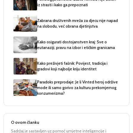
iz strasti i kako ga prepoznati
Zabrana društvenih mreža za djecu nije napad
na slobodu, već obrana djetinjstva
Kako osigurati dostojanstven kraj: Sve o
eutanaziji, pravu na izbor i etičkim granicama
Kako preživjeti fašnik: Povijest, tradicija i
gradovi koji najbolje kriju identitet
Paradoks preprodaje: Je li Vinted heroj održive
mode ili samo gorivo za kulturu prekomjernog
konzumerizma?
O ovom članku
Sadržaj je sastavljen uz pomoć umjetne inteligencije i