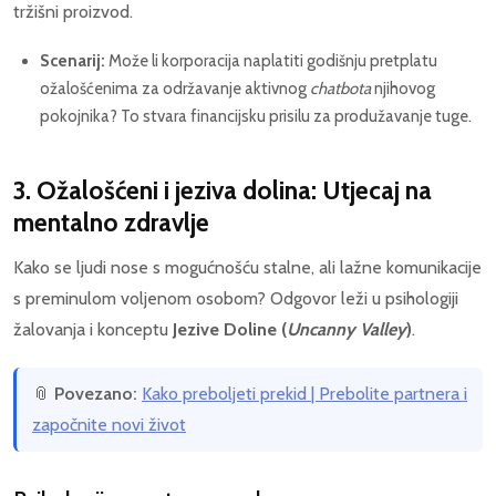
tržišni proizvod.
Scenarij:
Može li korporacija naplatiti godišnju pretplatu
ožalošćenima za održavanje aktivnog
chatbota
njihovog
pokojnika? To stvara financijsku prisilu za produžavanje tuge.
3. Ožalošćeni i jeziva dolina: Utjecaj na
mentalno zdravlje
Kako se ljudi nose s mogućnošću stalne, ali lažne komunikacije
s preminulom voljenom osobom? Odgovor leži u psihologiji
žalovanja i konceptu
Jezive Doline (
Uncanny Valley
)
.
📎
Povezano:
Kako preboljeti prekid | Prebolite partnera i
započnite novi život