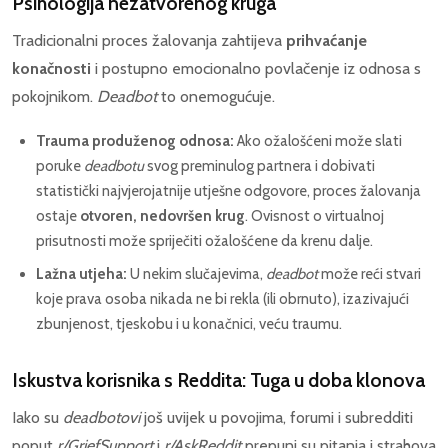
Psihologija nezatvorenog kruga
Tradicionalni proces žalovanja zahtijeva
prihvaćanje
konačnosti
i postupno emocionalno povlačenje iz odnosa s
pokojnikom.
Deadbot
to onemogućuje.
Trauma produženog odnosa:
Ako ožalošćeni može slati
poruke
deadbotu
svog preminulog partnera i dobivati
statistički najvjerojatnije utješne odgovore, proces žalovanja
ostaje
otvoren, nedovršen krug
. Ovisnost o virtualnoj
prisutnosti može spriječiti ožalošćene da krenu dalje.
Lažna utjeha:
U nekim slučajevima,
deadbot
može reći stvari
koje prava osoba nikada ne bi rekla (ili obrnuto), izazivajući
zbunjenost, tjeskobu i u konačnici, veću traumu.
Iskustva korisnika s Reddita: Tuga u doba klonova
Iako su
deadbotovi
još uvijek u povojima, forumi i subredditi
poput
r/GriefSupport
i
r/AskReddit
prepuni su pitanja i strahova