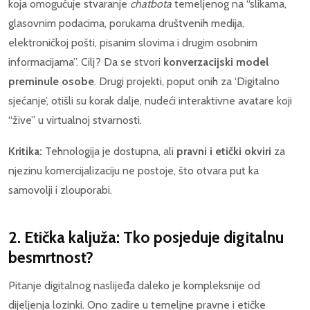
koja omogućuje stvaranje
chatbota
temeljenog na “slikama,
glasovnim podacima, porukama društvenih medija,
elektroničkoj pošti, pisanim slovima i drugim osobnim
informacijama”. Cilj? Da se stvori
konverzacijski model
preminule osobe
. Drugi projekti, poput onih za ‘Digitalno
sjećanje’, otišli su korak dalje, nudeći interaktivne avatare koji
“žive” u virtualnoj stvarnosti.
Kritika:
Tehnologija je dostupna, ali
pravni i etički okviri
za
njezinu komercijalizaciju ne postoje, što otvara put ka
samovolji i zlouporabi.
2. Etička kaljuža: Tko posjeduje digitalnu
besmrtnost?
Pitanje digitalnog naslijeđa daleko je kompleksnije od
dijeljenja lozinki. Ono zadire u temeljne pravne i etičke