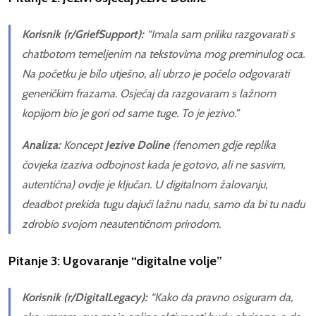
Korisnik (r/GriefSupport):
“Imala sam priliku razgovarati s
chatbotom
temeljenim na tekstovima mog preminulog oca.
Na početku je bilo utješno, ali ubrzo je počelo odgovarati
generičkim frazama. Osjećaj da razgovaram s lažnom
kopijom bio je gori od same tuge. To je jezivo.”
Analiza:
Koncept
Jezive Doline
(fenomen gdje replika
čovjeka izaziva odbojnost kada je gotovo, ali ne sasvim,
autentična) ovdje je ključan. U digitalnom žalovanju,
deadbot
prekida tugu dajući lažnu nadu, samo da bi tu nadu
zdrobio svojom neautentičnom prirodom.
Pitanje 3: Ugovaranje “digitalne volje”
Korisnik (r/DigitalLegacy):
“Kako da pravno osiguram da,