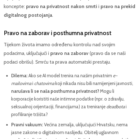
koncepte:
pravo na privatnost nakon smrti
i
pravo na prekid
digitalnog postojanja
.
Pravo na zaborav i posthumna privatnost
Tijekom života imamo određenu kontrolu nad svojim
podacima, uključujući i
pravo na zaborav
(pravo da se naši
podaci obrišu). Smrću ta prava automatski prestaju.
Dilema:
Ako se AI model trenira na našim privatnim
e-
mailovima
i
chatovima
koji nikada nisu bili namijenjeni javnosti,
narušava li se naša posthumna privatnost?
Mogu li
korporacije koristiti naše intimne podatke (npr. o zdravlju,
seksualnoj orijentaciji, financijama) za treniranje
deadbota
i
profiliranje tržišta?
Pravni vakuum:
Većina zemalja, uključujući Hrvatsku, nema
jasne zakone o digitalnom naslijeđu. Obitelj uglavnom