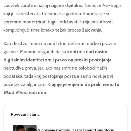
zauvijek zarobi u našoj najgore digitalnoj formi,
online
tragu
koji je iskorišten za treniranje algoritma. Korporacije su
spremne monetizirati tugu i održavati iluziju prisutnosti,
komplicirajući time ionako težak proces žalovanja.
Kao društvo, moramo pod hitno definirati etičke i pravne
granice. Moramo osigurati da su
kontrola nad našim
digitalnim identitetom i pravo na prekid postojanja
neotuđiva prava. Jer, ako nas smrt ne oslobodi naših
podataka, tada kraj postojanja postaje samo novi, jezivi
početak za algoritam.
Krajnje je vrijeme da prekinemo tu
Black Mirror
epizodu.
Povezani članci
Psihologija kontrole: Zašto femicid nije zločin