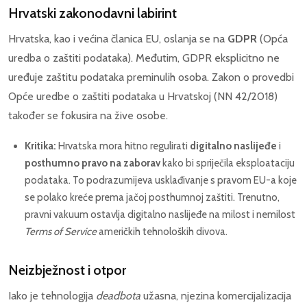
Hrvatski zakonodavni labirint
Hrvatska, kao i većina članica EU, oslanja se na
GDPR
(Opća
uredba o zaštiti podataka). Međutim, GDPR eksplicitno ne
uređuje zaštitu podataka preminulih osoba. Zakon o provedbi
Opće uredbe o zaštiti podataka u Hrvatskoj (NN 42/2018)
također se fokusira na žive osobe.
Kritika:
Hrvatska mora hitno regulirati
digitalno naslijeđe
i
posthumno pravo na zaborav
kako bi spriječila eksploataciju
podataka. To podrazumijeva usklađivanje s pravom EU-a koje
se polako kreće prema jačoj posthumnoj zaštiti. Trenutno,
pravni vakuum ostavlja digitalno naslijeđe na milost i nemilost
Terms of Service
američkih tehnoloških divova.
Neizbježnost i otpor
Iako je tehnologija
deadbota
užasna, njezina komercijalizacija