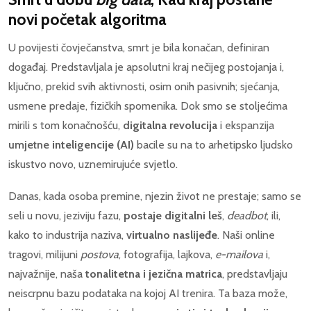
novi početak algoritma
U povijesti čovječanstva, smrt je bila konačan, definiran
događaj. Predstavljala je apsolutni kraj nečijeg postojanja i,
ključno, prekid svih aktivnosti, osim onih pasivnih; sjećanja,
usmene predaje, fizičkih spomenika. Dok smo se stoljećima
mirili s tom konačnošću,
d
igitalna revolucija
i ekspanzija
umjetne
inteligencije (AI)
bacile su na to arhetipsko ljudsko
iskustvo novo, uznemirujuće svjetlo.
Danas, kada osoba premine, njezin život ne prestaje; samo se
seli u novu, jeziviju fazu,
postaje digitalni leš
,
deadbot
, ili,
kako to industrija naziva,
virtualno naslijeđe
. Naši online
tragovi, milijuni
postova
, fotografija, lajkova,
e-mailova
i,
najvažnije, naša
tonalitetna i jezična matrica
, predstavljaju
neiscrpnu bazu podataka na kojoj AI trenira. Ta baza može,