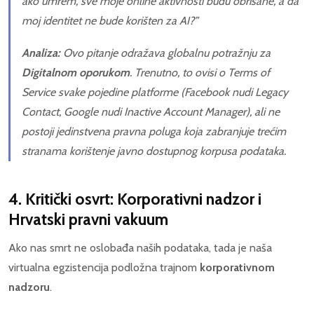
ako umrem, sve moje
online
aktivnosti budu obrisane, a da
moj identitet ne bude korišten za AI?”
Analiza:
Ovo pitanje odražava globalnu potražnju za
Digitalnom oporukom
. Trenutno, to ovisi o
Terms of
Service
svake pojedine platforme (Facebook nudi
Legacy
Contact
, Google nudi
Inactive Account Manager
), ali ne
postoji jedinstvena pravna poluga koja zabranjuje trećim
stranama korištenje javno dostupnog korpusa podataka.
4. Kritički osvrt: Korporativni nadzor i
Hrvatski pravni vakuum
Ako nas smrt ne oslobađa naših podataka, tada je naša
virtualna egzistencija podložna trajnom
korporativnom
nadzoru
.