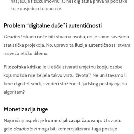
nasljeđuje fizičku imovinu, ali ne i
digitalna prava
na podatke
koje posjeduju korporacije.
Problem “digitalne duše” i autentičnosti
Deadbot
nikada neće biti stvarna osoba; on je samo savršena
statistička projekcija. No, upravo ta
iluzija autentičnosti
stvara
najveću etičku dilemu.
Filozofska kritika:
Je li etički stvarati umjetnu kopiju osobe
koja možda nije željela takvu vrstu ‘života’? Ne uništavamo li
time dignitet smrti, svodeći složenost ljudskog postojanja na
algoritam?
Monetizacija tuge
Najciničniji aspekt je
komercijalizacija žalovanja
. U svijetu
gdje
deadbotovi
mogu biti komercijalizirani, tuga postaje