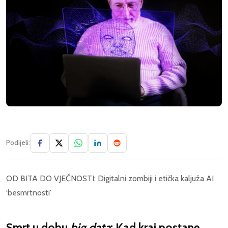
Podijeli:
OD BITA DO VJEČNOSTI: Digitalni zombiji i etička kaljuža AI
‘besmrtnosti’
Smrt u dobu
big data
; Kad kraj postane