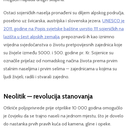
Ostaci sojeničkih naselja pronađeni su diljem alpskog područja,
posebno uz švicarska, austrijska i slovenska jezera.
UNESCO je
2011. godine na Popis svjetske baštine uvrstio 111 sojeničkih na
lazišta u šest alpskih zemalja
, prepoznavši ih kao iznimno
vrijedna svjedočanstva o životu pretpovijesnih zajednica koje
su živjele između 5000. i 500. godine pr. Kr. Sojenice su
označile prijelaz od nomadskog načina života prema prvim
stalnim naseljima i prvim selima — zajednicama u kojima su
ljudi živjeli, radili i stvarali zajedno.
Neolitik — revolucija stanovanja
Otkriće poljoprivrede prije otprilike 10 000 godina omogućilo
je čovjeku da se trajno naseli na jednom mjestu, što je dovelo
do nastanka prvih pravih kuća od kamena, gline i opeke.