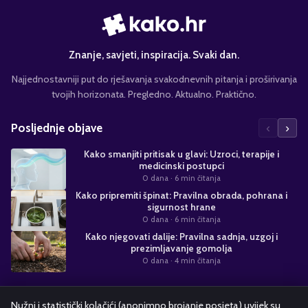
Znanje, savjeti, inspiracija. Svaki dan.
Najjednostavniji put do rješavanja svakodnevnih pitanja i proširivanja
tvojih horizonata. Pregledno. Aktualno. Praktično.
‹
›
Posljednje objave
Kako smanjiti pritisak u glavi: Uzroci, terapije i
medicinski postupci
0 dana
· 6 min čitanja
Kako pripremiti špinat: Pravilna obrada, pohrana i
sigurnost hrane
0 dana
· 6 min čitanja
Kako njegovati dalije: Pravilna sadnja, uzgoj i
prezimljavanje gomolja
0 dana
· 4 min čitanja
Suradnja s nama
Nužni i statistički kolačići (anonimno brojanje posjeta) uvijek su