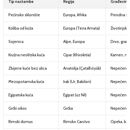
Tip nastambe
Regija
Građevinsk
Pećinsko sklonište
Europa, Afrika
Prirodna st
Koliba od koža
Europa (Terra Amata)
Životinjske
Sojenica
Alpe, Europa
Drvo, granje
Kružna neolitska kuća
Cipar (Khirokitia)
Kamen, nep
Zbijene kuće bez ulica
Anatolija (Çatalhöyük)
Nepečena 
Mezopotamska kuća
Irak (Ur, Babilon)
Nepečena o
Egipatska kuća
Egipat (uz Nil)
Nepečena 
Grčki oikos
Grčka
Nepečena 
Rimski domus
Rimsko Carstvo
Opeka, be