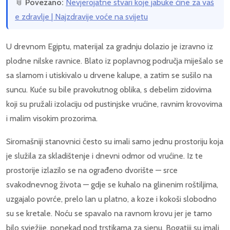
📎
Povezano:
Nevjerojatne stvari koje jabuke čine za vaš
e zdravlje | Najzdravije voće na svijetu
U drevnom Egiptu, materijal za gradnju dolazio je izravno iz
plodne nilske ravnice. Blato iz poplavnog područja miješalo se
sa slamom i utiskivalo u drvene kalupe, a zatim se sušilo na
suncu. Kuće su bile pravokutnog oblika, s debelim zidovima
koji su pružali izolaciju od pustinjske vrućine, ravnim krovovima
i malim visokim prozorima.
Siromašniji stanovnici često su imali samo jednu prostoriju koja
je služila za skladištenje i dnevni odmor od vrućine. Iz te
prostorije izlazilo se na ograđeno dvorište — srce
svakodnevnog života — gdje se kuhalo na glinenim roštiljima,
uzgajalo povrće, prelo lan u platno, a koze i kokoši slobodno
su se kretale. Noću se spavalo na ravnom krovu jer je tamo
bilo svježije, ponekad pod trstikama za sjenu. Bogatiji su imali