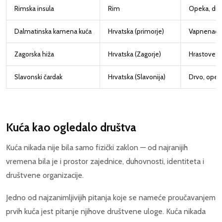
Rimska insula
Rim
Opeka, drv
Dalmatinska kamena kuća
Hrvatska (primorje)
Vapnenac,
Zagorska hiža
Hrvatska (Zagorje)
Hrastove gr
Slavonski čardak
Hrvatska (Slavonija)
Drvo, opek
Kuća kao ogledalo društva
Kuća nikada nije bila samo fizički zaklon — od najranijih
vremena bila je i prostor zajednice, duhovnosti, identiteta i
društvene organizacije.
Jedno od najzanimljivijih pitanja koje se nameće proučavanjem
prvih kuća jest pitanje njihove društvene uloge. Kuća nikada