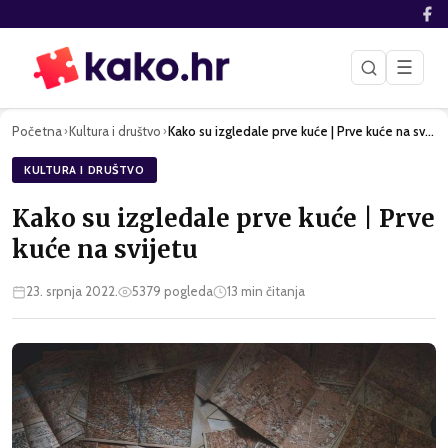
☰
Početna
Kultura i društvo
Kako su izgledale prve kuće | Prve kuće na svijetu
›
›
KULTURA I DRUŠTVO
Kako su izgledale prve kuće | Prve
kuće na svijetu
23. srpnja 2022.
5379
pogleda
13
min čitanja