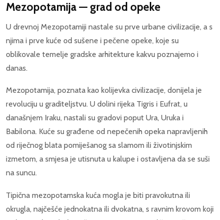
Mezopotamija — grad od opeke
U drevnoj Mezopotamiji nastale su prve urbane civilizacije, a s
njima i prve kuće od sušene i pečene opeke, koje su
oblikovale temelje gradske arhitekture kakvu poznajemo i
danas.
Mezopotamija, poznata kao kolijevka civilizacije, donijela je
revoluciju u graditeljstvu. U dolini rijeka Tigris i Eufrat, u
današnjem Iraku, nastali su gradovi poput Ura, Uruka i
Babilona. Kuće su građene od nepečenih opeka napravljenih
od riječnog blata pomiješanog sa slamom ili životinjskim
izmetom, a smjesa je utisnuta u kalupe i ostavljena da se suši
na suncu.
Tipična mezopotamska kuća mogla je biti pravokutna ili
okrugla, najčešće jednokatna ili dvokatna, s ravnim krovom koji