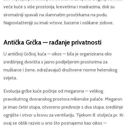
veće kuće s više prostorija, krevetima i madracima, dok su
siromašniji spavali na slamnatim prostirkama na podu.
Najpovlaštenjiji su imali vrtove, bazene i oslikane zidove.
Antička Grčka — rađanje privatnosti
U antičkoj Grčkoj, kuća — oikos — bila je organizirana oko
središnjeg dvorišta s jasno podijeljenim prostorima za
muškarce i žene, odražavajući društvene norme helenskog
svijeta.
Evolucija grčke kuće počinje od megarona — velikog
pravokutnog dvoranskog prostora mikenske palače. Megaron
je imao četiri stupa, otvoreno predvorje s dva stupa, središnje
ognjište i otvor u krovu za ventilaciju. Tijekom 8. stoljeća pr. Kr.
ovaj se oblik razvio u ono što poznajemo kao oikos —