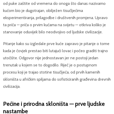
od puke zaštite od vremena do onoga što danas nazivamo
kućom bio je dugotrajan, obilježen tisućljećima
eksperimentiranja, prilagodbe i društvenih promjena. Upravo
ta priča — priča o prvim kućama na svijetu — otkriva koliko je
stanovanje oduvijek bilo neodvojivo od ljudske civilizacije.
Pitanje kako su izgledale prve kuće zapravo je pitanje o tome
kada je čovjek prestao biti lutajući lovac i počeo graditi trajno
utočište. Odgovor nije jednostavan jer ne postoji jedan
trenutak u kojem se to dogodilo. Riječ je o postupnom
procesu koji je trajao stotine tisućljeća, od prvih kamenih
skloništa u afričkim spiljama do sofisticiranih građevina drevnih
civilizacija.
Pećine i prirodna skloništa — prve ljudske
nastambe