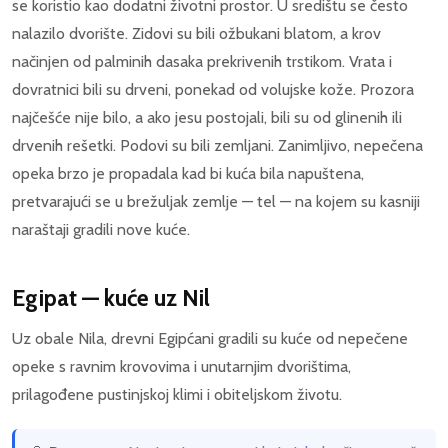
se koristio kao dodatni životni prostor. U središtu se često
nalazilo dvorište. Zidovi su bili ožbukani blatom, a krov
načinjen od palminih dasaka prekrivenih trstikom. Vrata i
dovratnici bili su drveni, ponekad od volujske kože. Prozora
najčešće nije bilo, a ako jesu postojali, bili su od glinenih ili
drvenih rešetki. Podovi su bili zemljani. Zanimljivo, nepečena
opeka brzo je propadala kad bi kuća bila napuštena,
pretvarajući se u brežuljak zemlje — tel — na kojem su kasniji
naraštaji gradili nove kuće.
Egipat — kuće uz Nil
Uz obale Nila, drevni Egipćani gradili su kuće od nepečene
opeke s ravnim krovovima i unutarnjim dvorištima,
prilagođene pustinjskoj klimi i obiteljskom životu.