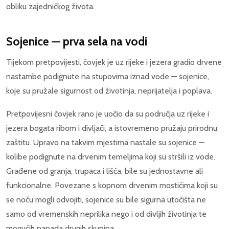
obliku zajedničkog života.
Sojenice — prva sela na vodi
Tijekom pretpovijesti, čovjek je uz rijeke i jezera gradio drvene
nastambe podignute na stupovima iznad vode — sojenice,
koje su pružale sigurnost od životinja, neprijatelja i poplava.
Pretpovijesni čovjek rano je uočio da su područja uz rijeke i
jezera bogata ribom i divljači, a istovremeno pružaju prirodnu
zaštitu. Upravo na takvim mjestima nastale su sojenice —
kolibe podignute na drvenim temeljima koji su stršili iz vode.
Građene od granja, trupaca i lišća, bile su jednostavne ali
funkcionalne. Povezane s kopnom drvenim mostićima koji su
se noću mogli odvojiti, sojenice su bile sigurna utočišta ne
samo od vremenskih neprilika nego i od divljih životinja te
mogućih napada drugih skupina.