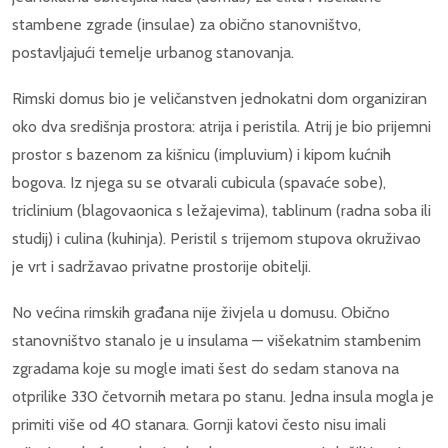
stambene zgrade (insulae) za obično stanovništvo,
postavljajući temelje urbanog stanovanja.
Rimski domus bio je veličanstven jednokatni dom organiziran
oko dva središnja prostora: atrija i peristila. Atrij je bio prijemni
prostor s bazenom za kišnicu (impluvium) i kipom kućnih
bogova. Iz njega su se otvarali cubicula (spavaće sobe),
triclinium (blagovaonica s ležajevima), tablinum (radna soba ili
studij) i culina (kuhinja). Peristil s trijemom stupova okruživao
je vrt i sadržavao privatne prostorije obitelji.
No većina rimskih građana nije živjela u domusu. Obično
stanovništvo stanalo je u insulama — višekatnim stambenim
zgradama koje su mogle imati šest do sedam stanova na
otprilike 330 četvornih metara po stanu. Jedna insula mogla je
primiti više od 40 stanara. Gornji katovi često nisu imali