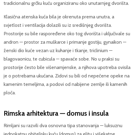
tradicionalnu grčku kuću organiziranu oko unutarnjeg dvorišta.
Klasična atenska kuća bila je okrenuta prema unutra, a
svjetlost i ventilacija dolazili su iz središnjeg dvorišta.
Prostorije su bile raspoređene oko tog dvorišta i uključivale su
andron — prostor za muškarce i primanje gostiju, gynaikon —
ženski dio kuće vezan uz kuhanje i tkanje, triclinium —
blagovaonicu, te cubicula — spavaće sobe. No u praksi su
prostorije često bile višenamjenske, a njihova upotreba ovisila
je o potrebama ukućana. Zidovi su bili od nepečene opeke na
kamenim temeljima, a podovi od nabijene zemlje ili kamenih
ploča.
Rimska arhitektura — domus i insula
Rimljani su razvili dva osnovna tipa stanovanja — luksuznu
jednokatnu obiteljsku kuću (domus) za elitu i višekatne