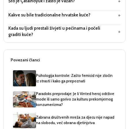
+
Što je Çatalhöyük i zašto je važan?
+
Kakve su bile tradicionalne hrvatske kuće?
Kada su ljudi prestali živjeti u pećinama i počeli
+
graditi kuće?
Povezani članci
Psihologija kontrole: Zašto femicid nije zločin
iz strasti i kako ga prepoznati
Paradoks preprodaje: Je li Vinted heroj održive
mode ili samo gorivo za kulturu prekomjernog
konzumerizma?
Zabrana društvenih mreža za djecu nije napad
na slobodu, već obrana djetinjstva