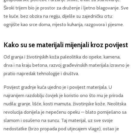
Široki trijem bio je prostor za druženje i ljetno blagovanje. Sve
te kuće, bez obzira na regiju, dijelile su zajedničku crtu:
ognjište kao srce doma, mjesto kuhanja, razgovora i pjesme.
Kako su se materijali mijenjali kroz povijest
Od granja i životinjskih koža paleolitika do opeke, kamena,
drva i na kraju betona, razvoj građevinskih materijala izravno je
pratio napredak tehnologije i društva.
Povijest gradnje kuća ujedno je i povijest materijala. U
najranijem razdoblju čovjek je koristio ono što mu je priroda
nudila: granje, lišće, kosti mamuta, životinjske kože. Neolitska
revolucija donijela je nepečenu opeku — blato pomiješano sa
slamom i osušeno na suncu. Taj materijal, uz sve svoje
nedostatke (brzo propada pod utjecajem vlage), ostao je