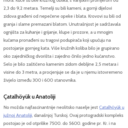
mora. Kuće su bile kružnog oblika, s vanjskim promjerom od
2,3 do 9,2 metara. Temelji su bili kameni, a gornji dijelovi
zidova građeni od nepečene opeke i blata. Krovovi su bili od
granja i slame premazani blatom. Unutrašnjost je sadržavala
ognjišta za kuhanje i grijanje, klupe i prozore, a u mnogim
kućama pronađeni su tragovi podupirača koji upućuju na
postojanje gornjeg kata. Više kružnih koliba bilo je grupirano
oko zajedničkog dvorišta i zajedno činilo jedno kućanstvo.
Selo je bilo zaštićeno kamenim zidom debljine 2,5 metara i
visine do 3 metra, a procjenjuje se da je u njemu istovremeno
živjelo između 300 i 600 stanovnika.
Çatalhöyük u Anatoliji
No možda najfascinantnije neolitsko naselje jest
Çatalhöyük u
južnoj Anatoliji
, današnjoj Turskoj. Ovaj protogradski kompleks
postojao je od otprilike 7500. do 5600. godine pr. Kr. i na