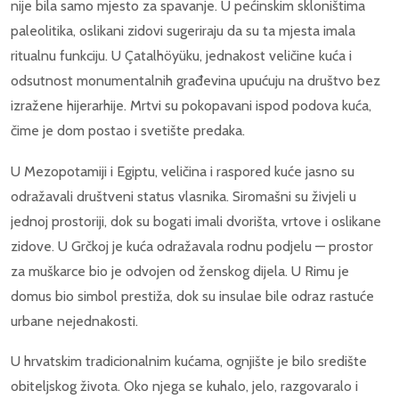
nije bila samo mjesto za spavanje. U pećinskim skloništima
paleolitika, oslikani zidovi sugeriraju da su ta mjesta imala
ritualnu funkciju. U Çatalhöyüku, jednakost veličine kuća i
odsutnost monumentalnih građevina upućuju na društvo bez
izražene hijerarhije. Mrtvi su pokopavani ispod podova kuća,
čime je dom postao i svetište predaka.
U Mezopotamiji i Egiptu, veličina i raspored kuće jasno su
odražavali društveni status vlasnika. Siromašni su živjeli u
jednoj prostoriji, dok su bogati imali dvorišta, vrtove i oslikane
zidove. U Grčkoj je kuća odražavala rodnu podjelu — prostor
za muškarce bio je odvojen od ženskog dijela. U Rimu je
domus bio simbol prestiža, dok su insulae bile odraz rastuće
urbane nejednakosti.
U hrvatskim tradicionalnim kućama, ognjište je bilo središte
obiteljskog života. Oko njega se kuhalo, jelo, razgovaralo i