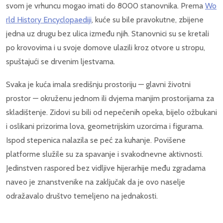
svom je vrhuncu mogao imati do 8000 stanovnika. Prema
Wo
rld History Encyclopaediji
, kuće su bile pravokutne, zbijene
jedna uz drugu bez ulica između njih. Stanovnici su se kretali
po krovovima i u svoje domove ulazili kroz otvore u stropu,
spuštajući se drvenim ljestvama.
Svaka je kuća imala središnju prostoriju — glavni životni
prostor — okruženu jednom ili dvjema manjim prostorijama za
skladištenje. Zidovi su bili od nepečenih opeka, bijelo ožbukani
i oslikani prizorima lova, geometrijskim uzorcima i figurama.
Ispod stepenica nalazila se peć za kuhanje. Povišene
platforme služile su za spavanje i svakodnevne aktivnosti.
Jedinstven raspored bez vidljive hijerarhije među zgradama
naveo je znanstvenike na zaključak da je ovo naselje
odražavalo društvo temeljeno na jednakosti.