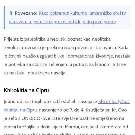
📎
Povezano:
Kako pokrenuti kulturno-umjetničko društv
o u svom mjestu kroz proces od ideje do prve probe
Prijelaz iz paleolitika u neolitik, poznat kao neolitska
revolucija, označio je prekretnicu u povijesti stanovanja. Kada
je čovjek naučio uzgajati biljke i domesticirati životinje, nestala
je potreba za stalnim seljenjem u potrazi za hranom. S time
su nastala i prva trajna naselja.
Khirokitia na Cipru
Jedno od najstarijih poznatih stalnih naselja je
Khirokitia (Choir
okoitia) na Cipru
, nastanjeno od 7. do 4. tisućljeća pr. Kr. Ovo
je selo s UNESCO-ove liste svjetske baštine smješteno na
padini brežuljka u dolini rijeke Maroni, oko šest kilometara od