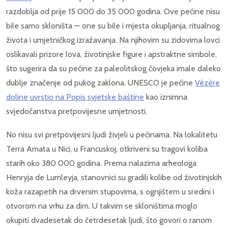
razdoblja od prije 15 000 do 35 000 godina. Ove pećine nisu
bile samo skloništa — one su bile i mjesta okupljanja, ritualnog
života i umjetničkog izražavanja. Na njihovim su zidovima lovci
oslikavali prizore lova, životinjske figure i apstraktne simbole,
što sugerira da su pećine za paleolitskog čovjeka imale daleko
dublje značenje od pukog zaklona. UNESCO je pećine
Vézère
doline uvrstio na Popis svjetske baštine
kao iznimna
svjedočanstva pretpovijesne umjetnosti.
No nisu svi pretpovijesni ljudi živjeli u pećinama. Na lokalitetu
Terra Amata u Nici, u Francuskoj, otkriveni su tragovi koliba
starih oko 380 000 godina. Prema nalazima arheologa
Henryja de Lumleyja, stanovnici su gradili kolibe od životinjskih
koža razapetih na drvenim stupovima, s ognjištem u sredini i
otvorom na vrhu za dim. U takvim se skloništima moglo
okupiti dvadesetak do četrdesetak ljudi, što govori o ranom