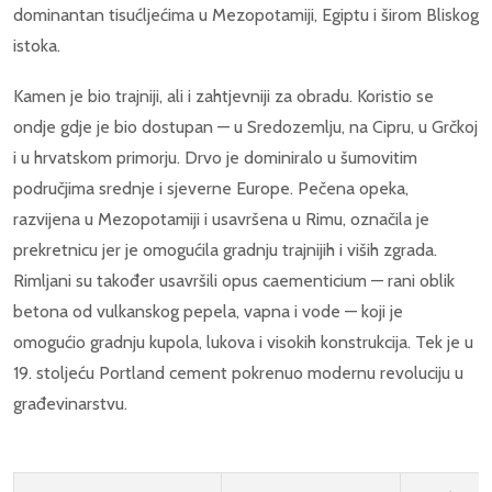
dominantan tisućljećima u Mezopotamiji, Egiptu i širom Bliskog
istoka.
Kamen je bio trajniji, ali i zahtjevniji za obradu. Koristio se
ondje gdje je bio dostupan — u Sredozemlju, na Cipru, u Grčkoj
i u hrvatskom primorju. Drvo je dominiralo u šumovitim
područjima srednje i sjeverne Europe. Pečena opeka,
razvijena u Mezopotamiji i usavršena u Rimu, označila je
prekretnicu jer je omogućila gradnju trajnijih i viših zgrada.
Rimljani su također usavršili opus caementicium — rani oblik
betona od vulkanskog pepela, vapna i vode — koji je
omogućio gradnju kupola, lukova i visokih konstrukcija. Tek je u
19. stoljeću Portland cement pokrenuo modernu revoluciju u
građevinarstvu.