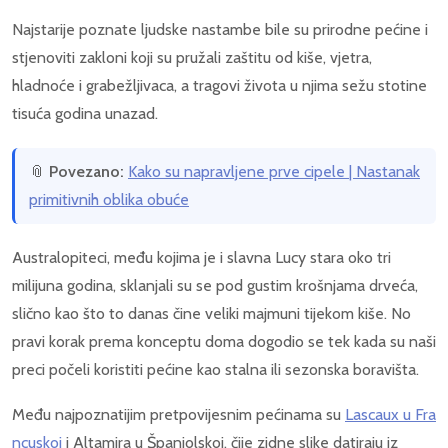
Najstarije poznate ljudske nastambe bile su prirodne pećine i
stjenoviti zakloni koji su pružali zaštitu od kiše, vjetra,
hladnoće i grabežljivaca, a tragovi života u njima sežu stotine
tisuća godina unazad.
📎
Povezano:
Kako su napravljene prve cipele | Nastanak
primitivnih oblika obuće
Australopiteci, među kojima je i slavna Lucy stara oko tri
milijuna godina, sklanjali su se pod gustim krošnjama drveća,
slično kao što to danas čine veliki majmuni tijekom kiše. No
pravi korak prema konceptu doma dogodio se tek kada su naši
preci počeli koristiti pećine kao stalna ili sezonska boravišta.
Među najpoznatijim pretpovijesnim pećinama su
Lascaux u Fra
ncuskoj
i Altamira u Španjolskoj, čije zidne slike datiraju iz