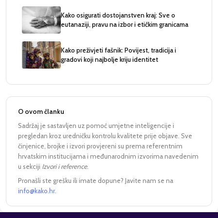
Kako osigurati dostojanstven kraj: Sve o
eutanaziji, pravu na izbor i etičkim granicama
Kako preživjeti fašnik: Povijest, tradicija i
gradovi koji najbolje kriju identitet
O ovom članku
Sadržaj je sastavljen uz pomoć umjetne inteligencije i
pregledan kroz uredničku kontrolu kvalitete prije objave. Sve
činjenice, brojke i izvori provjereni su prema referentnim
hrvatskim institucijama i međunarodnim izvorima navedenim
u sekciji
Izvori i reference
.
Pronašli ste grešku ili imate dopune? Javite nam se na
info@kako.hr
.