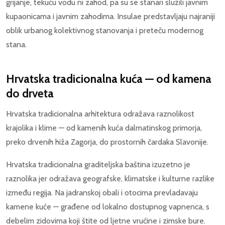
grijanje, tekuću vodu ni zahod, pa su se stanari služili javnim
kupaonicama i javnim zahodima. Insulae predstavljaju najraniji
oblik urbanog kolektivnog stanovanja i preteču modernog
stana.
Hrvatska tradicionalna kuća — od kamena
do drveta
Hrvatska tradicionalna arhitektura odražava raznolikost
krajolika i klime — od kamenih kuća dalmatinskog primorja,
preko drvenih hiža Zagorja, do prostornih čardaka Slavonije.
Hrvatska tradicionalna graditeljska baština izuzetno je
raznolika jer odražava geografske, klimatske i kulturne razlike
između regija. Na jadranskoj obali i otocima prevladavaju
kamene kuće — građene od lokalno dostupnog vapnenca, s
debelim zidovima koji štite od ljetne vrućine i zimske bure.