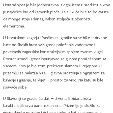
Unutrašnjost je bila jednostavna, s ognjištem u središtu, a krov
je najčešće bio od kamenih ploča. Te su kuće bile toliko čvrste
da mnoge stoje i danas, nakon stoljeća izloženosti
elementima.
U Hrvatskom zagorju i Međimurju gradile su se hiže — drvene
kuće od širokih hrastovih greda položenih vodoravno i
povezanih zagorskim konstrukcijskim spojem zvanim vugel.
Prostor između greda ispunjavao se glinom pomiješanom sa
slamom. Krov je bio strm, prekriven slamom ili crijepom. U
prizemlju se nalazila hiža — glavna prostorija s ognjištem za
kuhanje i grijanje, te klijet — prostor za vino. Na katu su bile
spavaće sobe.
U Slavoniji se gradio čardak — drvena ili zidana kuća
karakteristična za panonsku nizinu. Prizemlje je služilo za
gospodarske potrebe i držanje stoke, a kat za stanovanje.