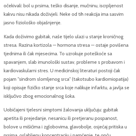
očekivali: bol u prsima, teško disanje, mučninu, iscrpljenost
kakvu nisu nikada doživjeli. Neke od tih reakcija ima sasvim
jasno fiziološko objašnjenje.
Kada doživimo gubitak, naše tijelo ulazi u stanje kroničnog
stresa. Razina kortizola — hormona stresa — ostaje povišena
tjednima ili čak mjesecima. To uzrokuje poteškoće sa
spavanjem, slab imunološki sustav, probleme s probavom i
kardiovaskularni stres. U medicinskoj literaturi postoji čak
pojam "sindrom slomljenog srca" (takotsubo kardiomiopatija)
koji opisuje fizičko stanje srca koje nalikuje infarktu, a javlja se
isključivo zbog emocionalnog šoka.
Uobičajeni tjelesni simptomi žalovanja uključuju: gubitak
apetita ili prejedanje, nesanicu ili pretjeranu pospanost,
bolove u mišićima i zglobovima, glavobolje, osjećaj pritiska u
prsima, oslabljenu koncentraciju i pamćenje, te opću