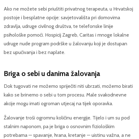
Ako ne možete sebi priuštiti privatnog terapeuta, u Hrvatskoj
postoje i besplatne opcije: savjetovališta pri domovima
zdravlja, udruge civilnog društva, te telefonske linije
psihološke pomoći. Hospicij Zagreb, Caritas i mnoge lokalne
udruge nude program podrške u žalovanju koji je dostupan
bez upućivanja i bez naplate.
Briga o sebi u danima žalovanja
Dok tugovati ne možemo spriječiti niti ubrzati, možemo birati
kako se brinemo o sebi u tom procesu. Male svakodnevne
akcije mogu imati ogroman utjecaj na tijek oporavka.
Žalovanje troši ogromnu količinu energije. Tijelo i um su pod
stalnim naponom, pa je briga o osnovnim fiziološkim
potrebama — spavanje, hrana, kretanje — uistinu važna, a ne