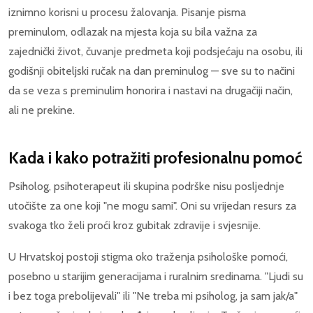
iznimno korisni u procesu žalovanja. Pisanje pisma
preminulom, odlazak na mjesta koja su bila važna za
zajednički život, čuvanje predmeta koji podsjećaju na osobu, ili
godišnji obiteljski ručak na dan preminulog — sve su to načini
da se veza s preminulim honorira i nastavi na drugačiji način,
ali ne prekine.
Kada i kako potražiti profesionalnu pomoć
Psiholog, psihoterapeut ili skupina podrške nisu posljednje
utočište za one koji "ne mogu sami". Oni su vrijedan resurs za
svakoga tko želi proći kroz gubitak zdravije i svjesnije.
U Hrvatskoj postoji stigma oko traženja psihološke pomoći,
posebno u starijim generacijama i ruralnim sredinama. "Ljudi su
i bez toga prebolijevali" ili "Ne treba mi psiholog, ja sam jak/a"