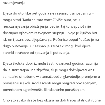
razumijevanju.
Djeca do otprilike pet godina ne razumiju trajnost smrti —
mogu pitati "Kada se tata vraća?" više puta, ne iz
nerazumijevanja objašnjenja, već jer taj koncept još nije
dostupan njihovom razvojnom stupnju. Ovdje je ključno biti
iskren i jasan, bez uljepšavanja. Rečenice poput "otišao je na
dugo putovanje" ili "zaspao je zauvijek" mogu kod djece
stvoriti strahove od spavanja ili putovanja.
Djeca školske dobi, između šest i dvanaest godina, razumiju
da je smrt trajna i neizbježna, ali je mogu doživljavati kroz
somatske simptome — stomačobolje, glavobolje, promjene u
ponašanju u školi. Adolescenti mogu reagirati povlačenjem,
povećanom agresivnošću ili riskantnim ponašanjem.
Ono što svako dijete bez obzira na dob treba: stalnost rutine