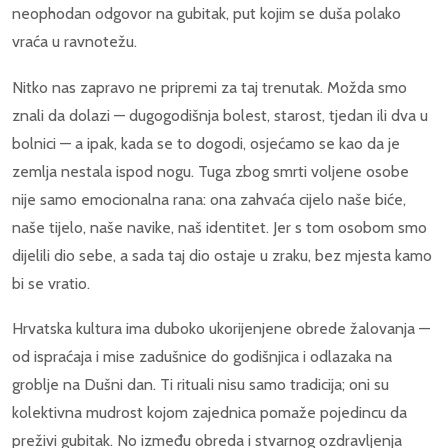
neophodan odgovor na gubitak, put kojim se duša polako
vraća u ravnotežu.
Nitko nas zapravo ne pripremi za taj trenutak. Možda smo
znali da dolazi — dugogodišnja bolest, starost, tjedan ili dva u
bolnici — a ipak, kada se to dogodi, osjećamo se kao da je
zemlja nestala ispod nogu. Tuga zbog smrti voljene osobe
nije samo emocionalna rana: ona zahvaća cijelo naše biće,
naše tijelo, naše navike, naš identitet. Jer s tom osobom smo
dijelili dio sebe, a sada taj dio ostaje u zraku, bez mjesta kamo
bi se vratio.
Hrvatska kultura ima duboko ukorijenjene obrede žalovanja —
od ispraćaja i mise zadušnice do godišnjica i odlazaka na
groblje na Dušni dan. Ti rituali nisu samo tradicija; oni su
kolektivna mudrost kojom zajednica pomaže pojedincu da
preživi gubitak. No između obreda i stvarnog ozdravljenja