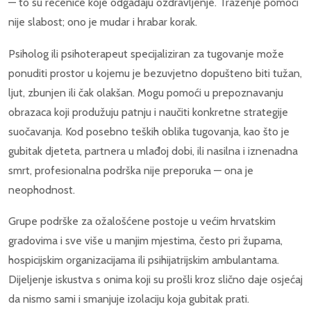
— to su rečenice koje odgađaju ozdravljenje. Traženje pomoći
nije slabost; ono je mudar i hrabar korak.
Psiholog ili psihoterapeut specijaliziran za tugovanje može
ponuditi prostor u kojemu je bezuvjetno dopušteno biti tužan,
ljut, zbunjen ili čak olakšan. Mogu pomoći u prepoznavanju
obrazaca koji produžuju patnju i naučiti konkretne strategije
suočavanja. Kod posebno teških oblika tugovanja, kao što je
gubitak djeteta, partnera u mlađoj dobi, ili nasilna i iznenadna
smrt, profesionalna podrška nije preporuka — ona je
neophodnost.
Grupe podrške za ožalošćene postoje u većim hrvatskim
gradovima i sve više u manjim mjestima, često pri župama,
hospicijskim organizacijama ili psihijatrijskim ambulantama.
Dijeljenje iskustva s onima koji su prošli kroz slično daje osjećaj
da nismo sami i smanjuje izolaciju koja gubitak prati.