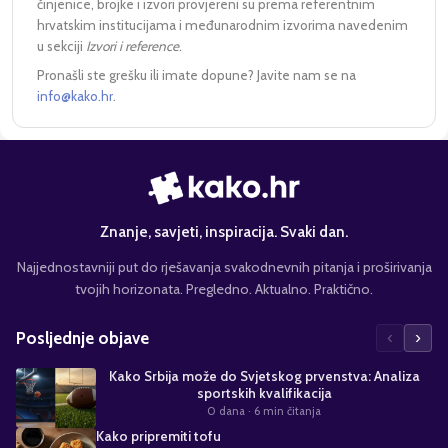
činjenice, brojke i izvori provjereni su prema referentnim
hrvatskim institucijama i međunarodnim izvorima navedenim
u sekciji
Izvori i reference
.
Pronašli ste grešku ili imate dopune? Javite nam se na
info@kako.hr
.
Znanje, savjeti, inspiracija. Svaki dan.
Najjednostavniji put do rješavanja svakodnevnih pitanja i proširivanja
tvojih horizonata. Pregledno. Aktualno. Praktično.
‹
›
Posljednje objave
Kako Srbija može do Svjetskog prvenstva: Analiza
sportskih kvalifikacija
0 dana
· 6 min čitanja
Kako pripremiti tofu