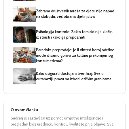
Zabrana društvenih mreža za djecu nije napad
na slobodu, već obrana djetinjstva
Psihologija kontrole: Zašto femicid nije zločin
iz strasti i kako ga prepoznati
Paradoks preprodaje: Je li Vinted heroj održive
mode ili samo gorivo za kulturu prekomjernog
konzumerizma?
Kako osigurati dostojanstven kraj: Sve o
eutanaziji, pravu na izbor i etičkim granicama
O ovom članku
Sadržaj je sastavljen uz pomoć umjetne inteligencije i
pregledan kroz uredničku kontrolu kvalitete prije objave. Sve