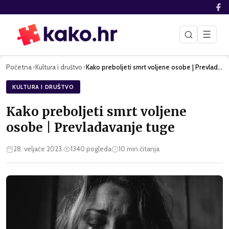
☰
Početna
Kultura i društvo
Kako preboljeti smrt voljene osobe | Prevladavanje tuge
›
›
KULTURA I DRUŠTVO
Kako preboljeti smrt voljene
osobe | Prevladavanje tuge
28. veljače 2023.
1340
pogleda
10
min čitanja