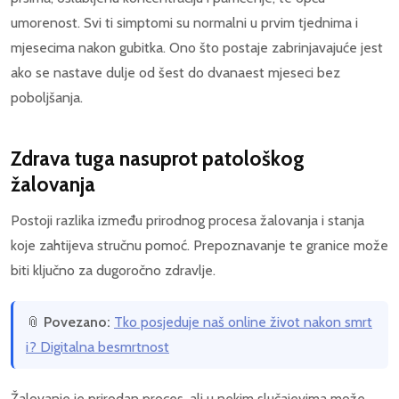
umorenost. Svi ti simptomi su normalni u prvim tjednima i
mjesecima nakon gubitka. Ono što postaje zabrinjavajuće jest
ako se nastave dulje od šest do dvanaest mjeseci bez
poboljšanja.
Zdrava tuga nasuprot patološkog
žalovanja
Postoji razlika između prirodnog procesa žalovanja i stanja
koje zahtijeva stručnu pomoć. Prepoznavanje te granice može
biti ključno za dugoročno zdravlje.
📎
Povezano:
Tko posjeduje naš online život nakon smrt
i? Digitalna besmrtnost
Žalovanje je prirodan proces, ali u nekim slučajevima može