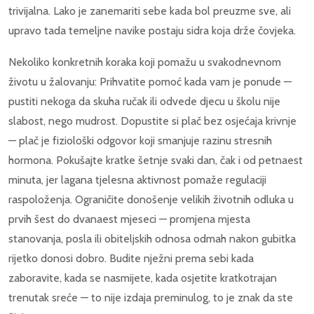
trivijalna. Lako je zanemariti sebe kada bol preuzme sve, ali
upravo tada temeljne navike postaju sidra koja drže čovjeka.
Nekoliko konkretnih koraka koji pomažu u svakodnevnom
životu u žalovanju: Prihvatite pomoć kada vam je ponude —
pustiti nekoga da skuha ručak ili odvede djecu u školu nije
slabost, nego mudrost. Dopustite si plač bez osjećaja krivnje
— plač je fiziološki odgovor koji smanjuje razinu stresnih
hormona. Pokušajte kratke šetnje svaki dan, čak i od petnaest
minuta, jer lagana tjelesna aktivnost pomaže regulaciji
raspoloženja. Ograničite donošenje velikih životnih odluka u
prvih šest do dvanaest mjeseci — promjena mjesta
stanovanja, posla ili obiteljskih odnosa odmah nakon gubitka
rijetko donosi dobro. Budite nježni prema sebi kada
zaboravite, kada se nasmijete, kada osjetite kratkotrajan
trenutak sreće — to nije izdaja preminulog, to je znak da ste