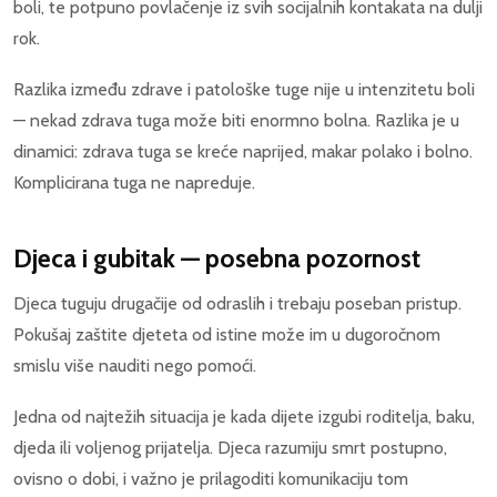
boli, te potpuno povlačenje iz svih socijalnih kontakata na dulji
rok.
Razlika između zdrave i patološke tuge nije u intenzitetu boli
— nekad zdrava tuga može biti enormno bolna. Razlika je u
dinamici: zdrava tuga se kreće naprijed, makar polako i bolno.
Komplicirana tuga ne napreduje.
Djeca i gubitak — posebna pozornost
Djeca tuguju drugačije od odraslih i trebaju poseban pristup.
Pokušaj zaštite djeteta od istine može im u dugoročnom
smislu više nauditi nego pomoći.
Jedna od najtežih situacija je kada dijete izgubi roditelja, baku,
djeda ili voljenog prijatelja. Djeca razumiju smrt postupno,
ovisno o dobi, i važno je prilagoditi komunikaciju tom