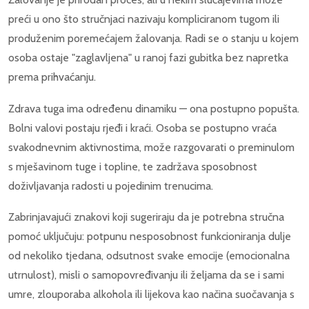
preći u ono što stručnjaci nazivaju kompliciranom tugom ili
produženim poremećajem žalovanja. Radi se o stanju u kojem
osoba ostaje "zaglavljena" u ranoj fazi gubitka bez napretka
prema prihvaćanju.
Zdrava tuga ima određenu dinamiku — ona postupno popušta.
Bolni valovi postaju rjeđi i kraći. Osoba se postupno vraća
svakodnevnim aktivnostima, može razgovarati o preminulom
s mješavinom tuge i topline, te zadržava sposobnost
doživljavanja radosti u pojedinim trenucima.
Zabrinjavajući znakovi koji sugeriraju da je potrebna stručna
pomoć uključuju: potpunu nesposobnost funkcioniranja dulje
od nekoliko tjedana, odsutnost svake emocije (emocionalna
utrnulost), misli o samopovređivanju ili željama da se i sami
umre, zlouporaba alkohola ili lijekova kao načina suočavanja s