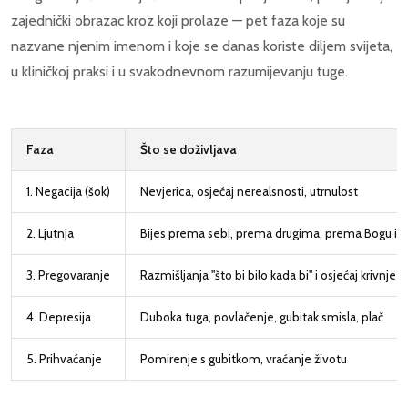
zajednički obrazac kroz koji prolaze — pet faza koje su
nazvane njenim imenom i koje se danas koriste diljem svijeta,
u kliničkoj praksi i u svakodnevnom razumijevanju tuge.
Faza
Što se doživljava
1. Negacija (šok)
Nevjerica, osjećaj nerealsnosti, utrnulost
2. Ljutnja
Bijes prema sebi, prema drugima, prema Bogu ili 
3. Pregovaranje
Razmišljanja "što bi bilo kada bi" i osjećaj krivnje
4. Depresija
Duboka tuga, povlačenje, gubitak smisla, plač
5. Prihvaćanje
Pomirenje s gubitkom, vraćanje životu