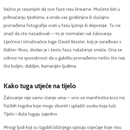
Važno je razumjeti da ove faze nisu linearne. Možete biti u
prihvaćanju tjednima, a onda vas godišnjica ili slučajno
pronađena fotografija vrati u fazu ljutnje ili depresije. To ne
znači da ste nazadovali — to je normalan val žalovanja.
Liječnica i istraživačica tuge David Kessler, koji je surađivao s
Kübler-Ross, dodao je i šestu fazu: nalaženje smisla. Ona se
odnosi na sposobnost da u gubitku pronađemo nešto što nas
čini boljim, dubljim, humanijim ljudima.
Kako tuga utječe na tijelo
Žalovanje nije samo stanje uma — ono se manifestira kroz niz
fizičkih tegoba koje mogu zbuniti i uplašiti osobu koja tuži.
Tijelo i duša tuguju zajedno.
Mnogi ljudi koji su izgubili bližnjega opisuju osjećaje koje nisu