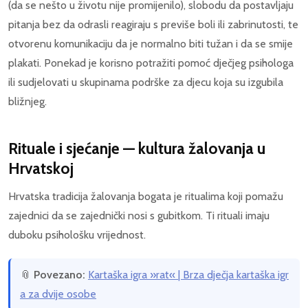
(da se nešto u životu nije promijenilo), slobodu da postavljaju
pitanja bez da odrasli reagiraju s previše boli ili zabrinutosti, te
otvorenu komunikaciju da je normalno biti tužan i da se smije
plakati. Ponekad je korisno potražiti pomoć dječjeg psihologa
ili sudjelovati u skupinama podrške za djecu koja su izgubila
bližnjeg.
Rituale i sjećanje — kultura žalovanja u
Hrvatskoj
Hrvatska tradicija žalovanja bogata je ritualima koji pomažu
zajednici da se zajednički nosi s gubitkom. Ti rituali imaju
duboku psihološku vrijednost.
📎
Povezano:
Kartaška igra »rat« | Brza dječja kartaška igr
a za dvije osobe