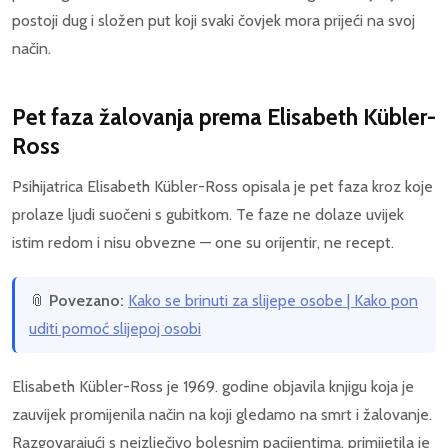
postoji dug i složen put koji svaki čovjek mora prijeći na svoj
način.
Pet faza žalovanja prema Elisabeth Kübler-
Ross
Psihijatrica Elisabeth Kübler-Ross opisala je pet faza kroz koje
prolaze ljudi suočeni s gubitkom. Te faze ne dolaze uvijek
istim redom i nisu obvezne — one su orijentir, ne recept.
📎
Povezano:
Kako se brinuti za slijepe osobe | Kako pon
uditi pomoć slijepoj osobi
Elisabeth Kübler-Ross je 1969. godine objavila knjigu koja je
zauvijek promijenila način na koji gledamo na smrt i žalovanje.
Razgovarajući s neizlječivo bolesnim pacijentima, primijetila je