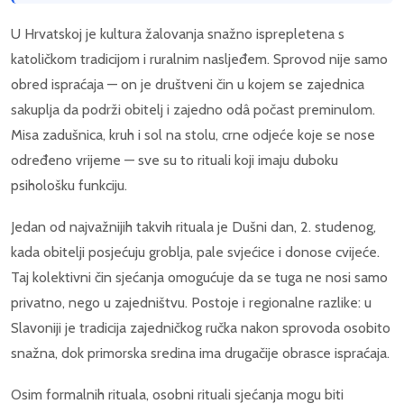
U Hrvatskoj je kultura žalovanja snažno isprepletena s
katoličkom tradicijom i ruralnim nasljeđem. Sprovod nije samo
obred ispraćaja — on je društveni čin u kojem se zajednica
sakuplja da podrži obitelj i zajedno odâ počast preminulom.
Misa zadušnica, kruh i sol na stolu, crne odjeće koje se nose
određeno vrijeme — sve su to rituali koji imaju duboku
psihološku funkciju.
Jedan od najvažnijih takvih rituala je Dušni dan, 2. studenog,
kada obitelji posjećuju groblja, pale svjećice i donose cvijeće.
Taj kolektivni čin sjećanja omogućuje da se tuga ne nosi samo
privatno, nego u zajedništvu. Postoje i regionalne razlike: u
Slavoniji je tradicija zajedničkog ručka nakon sprovoda osobito
snažna, dok primorska sredina ima drugačije obrasce ispraćaja.
Osim formalnih rituala, osobni rituali sjećanja mogu biti