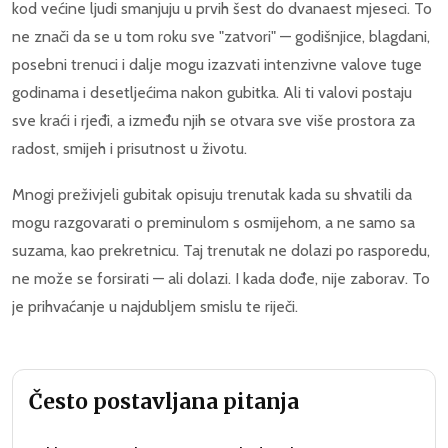
kod većine ljudi smanjuju u prvih šest do dvanaest mjeseci. To
ne znači da se u tom roku sve "zatvori" — godišnjice, blagdani,
posebni trenuci i dalje mogu izazvati intenzivne valove tuge
godinama i desetljećima nakon gubitka. Ali ti valovi postaju
sve kraći i rjeđi, a između njih se otvara sve više prostora za
radost, smijeh i prisutnost u životu.
Mnogi preživjeli gubitak opisuju trenutak kada su shvatili da
mogu razgovarati o preminulom s osmijehom, a ne samo sa
suzama, kao prekretnicu. Taj trenutak ne dolazi po rasporedu,
ne može se forsirati — ali dolazi. I kada dođe, nije zaborav. To
je prihvaćanje u najdubljem smislu te riječi.
Često postavljana pitanja