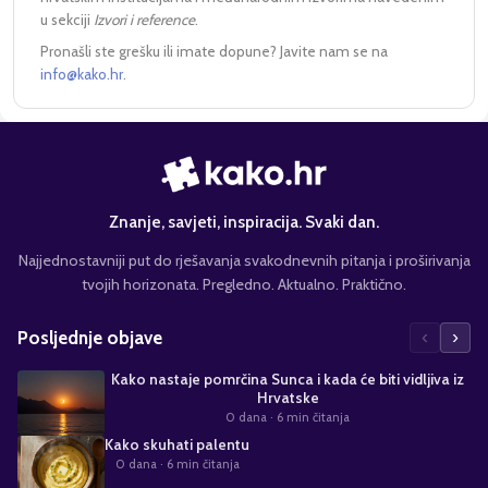
u sekciji
Izvori i reference
.
Pronašli ste grešku ili imate dopune? Javite nam se na
info@kako.hr
.
Znanje, savjeti, inspiracija. Svaki dan.
Najjednostavniji put do rješavanja svakodnevnih pitanja i proširivanja
tvojih horizonata. Pregledno. Aktualno. Praktično.
‹
›
Posljednje objave
Kako nastaje pomrčina Sunca i kada će biti vidljiva iz
Hrvatske
0 dana
· 6 min čitanja
Kako skuhati palentu
0 dana
· 6 min čitanja