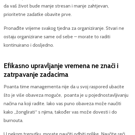
da vaš život bude manje stresan i manje zahtjevan,
prioritetne zadatke obavite prve.
Pronađite vrijeme svakog tjedna za organiziranje. Stvari ne
ostaju organizirane same od sebe – morate to raditi
kontinuirano i dosljedno.
Efikasno upravljanje vremena ne znači i
zatrpavanje zadacima
Poanta time managementa nije da u svoj raspored ubacite
što je više obaveza moguće, poanta je u pojednostavljivanju
načina na koji radite. Iako vas puno obaveza može naučiti
kako „žonglirati“ s njima, također vas može dovesti i do
burnouta.
U nekom trenutku, morate naučiti odbiti prilike. Naučite reći