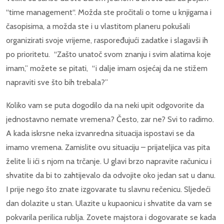
“time management“. Možda ste pročitali o tome u knjigama i
časopisima, a možda ste i u vlastitom planeru pokušali
organizirati svoje vrijeme, raspoređujući zadatke i slagavši ih
po prioritetu. “Zašto unatoč svom znanju i svim alatima koje
imam,” možete se pitati, “i dalje imam osjećaj da ne stižem
napraviti sve što bih trebala?”
Koliko vam se puta dogodilo da na neki upit odgovorite da
jednostavno nemate vremena? Često, zar ne? Svi to radimo.
A kada iskrsne neka izvanredna situacija ispostavi se da
imamo vremena. Zamislite ovu situaciju – prijateljica vas pita
želite li ići s njom na trčanje. U glavi brzo napravite računicu i
shvatite da bi to zahtijevalo da odvojite oko jedan sat u danu.
I prije nego što znate izgovarate tu slavnu rečenicu. Sljedeći
dan dolazite u stan. Ulazite u kupaonicu i shvatite da vam se
pokvarila perilica rublja. Zovete majstora i dogovarate se kada