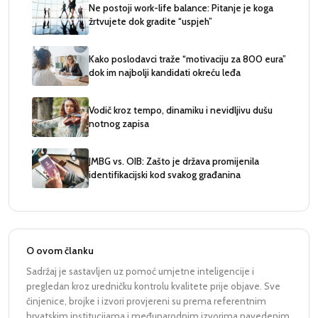
Ne postoji work-life balance: Pitanje je koga
žrtvujete dok gradite “uspjeh”
Kako poslodavci traže “motivaciju za 800 eura”
dok im najbolji kandidati okreću leđa
Vodič kroz tempo, dinamiku i nevidljivu dušu
notnog zapisa
JMBG vs. OIB: Zašto je država promijenila
identifikacijski kod svakog građanina
O ovom članku
Sadržaj je sastavljen uz pomoć umjetne inteligencije i
pregledan kroz uredničku kontrolu kvalitete prije objave. Sve
činjenice, brojke i izvori provjereni su prema referentnim
hrvatskim institucijama i međunarodnim izvorima navedenim