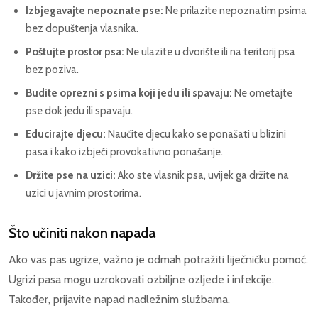
Izbjegavajte nepoznate pse:
Ne prilazite nepoznatim psima
bez dopuštenja vlasnika.
Poštujte prostor psa:
Ne ulazite u dvorište ili na teritorij psa
bez poziva.
Budite oprezni s psima koji jedu ili spavaju:
Ne ometajte
pse dok jedu ili spavaju.
Educirajte djecu:
Naučite djecu kako se ponašati u blizini
pasa i kako izbjeći provokativno ponašanje.
Držite pse na uzici:
Ako ste vlasnik psa, uvijek ga držite na
uzici u javnim prostorima.
Što učiniti nakon napada
Ako vas pas ugrize, važno je odmah potražiti liječničku pomoć.
Ugrizi pasa mogu uzrokovati ozbiljne ozljede i infekcije.
Također, prijavite napad nadležnim službama.