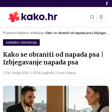
☰
Početna
Karijera i edukacija
Kako se obraniti od napada psa | Izbjegavanje napada psa
›
›
KARIJERA I EDUKACIJA
Kako se obraniti od napada psa |
Izbjegavanje napada psa
26. ožujka 2016.
3056
pogleda
3
min čitanja