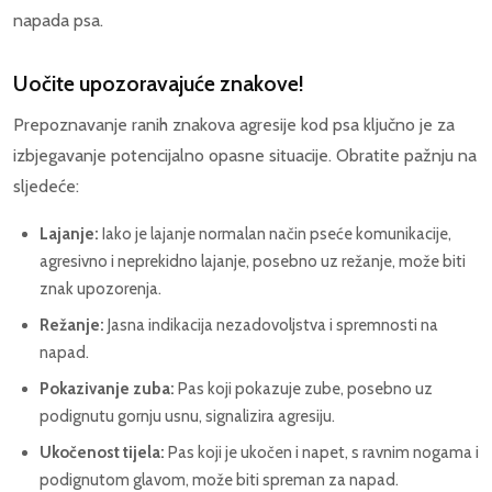
napada psa.
Uočite upozoravajuće znakove!
Prepoznavanje ranih znakova agresije kod psa ključno je za
izbjegavanje potencijalno opasne situacije. Obratite pažnju na
sljedeće:
Lajanje:
Iako je lajanje normalan način pseće komunikacije,
agresivno i neprekidno lajanje, posebno uz režanje, može biti
znak upozorenja.
Režanje:
Jasna indikacija nezadovoljstva i spremnosti na
napad.
Pokazivanje zuba:
Pas koji pokazuje zube, posebno uz
podignutu gornju usnu, signalizira agresiju.
Ukočenost tijela:
Pas koji je ukočen i napet, s ravnim nogama i
podignutom glavom, može biti spreman za napad.