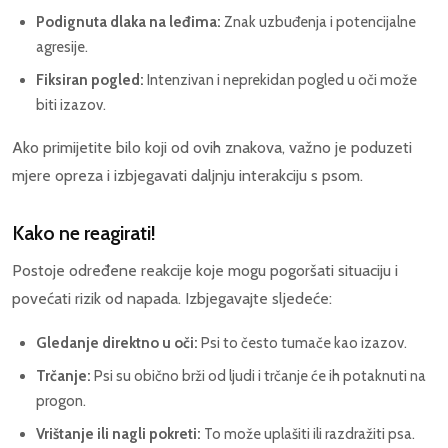
Podignuta dlaka na leđima:
Znak uzbuđenja i potencijalne
agresije.
Fiksiran pogled:
Intenzivan i neprekidan pogled u oči može
biti izazov.
Ako primijetite bilo koji od ovih znakova, važno je poduzeti
mjere opreza i izbjegavati daljnju interakciju s psom.
Kako ne reagirati!
Postoje određene reakcije koje mogu pogoršati situaciju i
povećati rizik od napada. Izbjegavajte sljedeće:
Gledanje direktno u oči:
Psi to često tumače kao izazov.
Trčanje:
Psi su obično brži od ljudi i trčanje će ih potaknuti na
progon.
Vrištanje ili nagli pokreti:
To može uplašiti ili razdražiti psa.