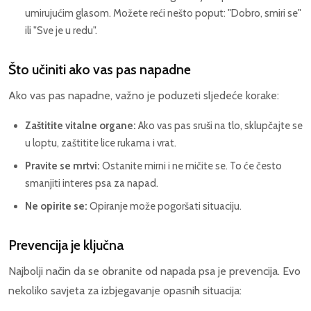
umirujućim glasom. Možete reći nešto poput: "Dobro, smiri se"
ili "Sve je u redu".
Što učiniti ako vas pas napadne
Ako vas pas napadne, važno je poduzeti sljedeće korake:
Zaštitite vitalne organe:
Ako vas pas sruši na tlo, sklupčajte se
u loptu, zaštitite lice rukama i vrat.
Pravite se mrtvi:
Ostanite mirni i ne mičite se. To će često
smanjiti interes psa za napad.
Ne opirite se:
Opiranje može pogoršati situaciju.
Prevencija je ključna
Najbolji način da se obranite od napada psa je prevencija. Evo
nekoliko savjeta za izbjegavanje opasnih situacija: