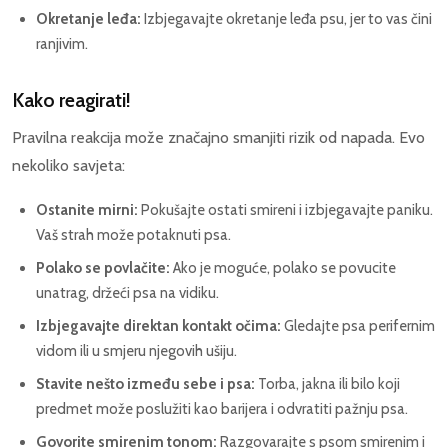
Okretanje leđa:
Izbjegavajte okretanje leđa psu, jer to vas čini
ranjivim.
Kako reagirati!
Pravilna reakcija može značajno smanjiti rizik od napada. Evo
nekoliko savjeta:
Ostanite mirni:
Pokušajte ostati smireni i izbjegavajte paniku.
Vaš strah može potaknuti psa.
Polako se povlačite:
Ako je moguće, polako se povucite
unatrag, držeći psa na vidiku.
Izbjegavajte direktan kontakt očima:
Gledajte psa perifernim
vidom ili u smjeru njegovih ušiju.
Stavite nešto između sebe i psa:
Torba, jakna ili bilo koji
predmet može poslužiti kao barijera i odvratiti pažnju psa.
Govorite smirenim tonom:
Razgovarajte s psom smirenim i