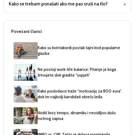
+
Kako se trebam ponašati ako me pas sruši na tlo?
Povezani članci
Kako su kvintakordi postali tajni kod popularne
glazbe
Ne postoji work-life balance: Pitanje je koga
žrtvujete dok gradite “uspjeh”
Kako poslodavci traže “motivaciju za 800 eura”
dok im najbolji kandidati okreću leđa
Vodič kroz tempo, dinamiku i nevidljivu dušu
notnog zapisa
JMBG vs. OIB: Zašto je država promijenila