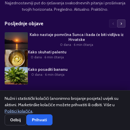
Najjednostavniji put do rješavanja svakodnevnih pitanja i proširivanja
tvojih horizonata. Pregledno. Aktualno. Praktično.
‹
›
Posljednje objave
Kako nastaje pomrčina Sunca i kada će biti vidljiva iz
Hrvatske
0 dana
· 6 min čitanja
Kako skuhati palentu
0 dana
· 6 min čitanja
Kako posaditi bananu
0 dana
· 6 min čitanja
Suradnja s nama
Nužni i statistički kolačići (anonimno brojanje posjeta) uvijek su
aktivni. Marketinške kolačiće možete prihvatiti ili odbiti. Više u
Alati i kalkulatori
Oglašavanje
Politika kolačića
Pravila privatnosti
Politici kolačića
.
Odbij
Prihvati
Copyright ©
2026
kako.hr — Sva prava pridržana.