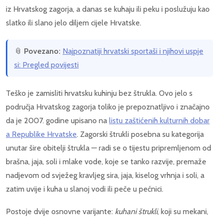
iz Hrvatskog zagorja, a danas se kuhaju ili peku i poslužuju kao
slatko ili slano jelo diljem cijele Hrvatske.
📎
Povezano:
Najpoznatiji hrvatski sportaši i njihovi uspje
si: Pregled povijesti
Teško je zamisliti hrvatsku kuhinju bez štrukla. Ovo jelo s
područja Hrvatskog zagorja toliko je prepoznatljivo i značajno
da je 2007. godine upisano na
listu zaštićenih kulturnih dobar
a Republike Hrvatske
. Zagorski štrukli posebna su kategorija
unutar šire obitelji štrukla — radi se o tijestu pripremljenom od
brašna, jaja, soli i mlake vode, koje se tanko razvije, premaže
nadjevom od svježeg kravljeg sira, jaja, kiselog vrhnja i soli, a
zatim uvije i kuha u slanoj vodi ili peče u pećnici.
Postoje dvije osnovne varijante:
kuhani štrukli
, koji su mekani,