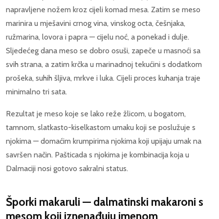
napravljene nožem kroz cijeli komad mesa. Zatim se meso
marinira u mješavini crnog vina, vinskog octa, češnjaka,
ružmarina, lovora i papra — cijelu noć, a ponekad i dulje.
Sljedećeg dana meso se dobro osuši, zapeče u masnoći sa
svih strana, a zatim krčka u marinadnoj tekućini s dodatkom
prošeka, suhih šljiva, mrkve i luka. Cijeli proces kuhanja traje
minimalno tri sata.
Rezultat je meso koje se lako reže žlicom, u bogatom,
tamnom, slatkasto-kiselkastom umaku koji se poslužuje s
njokima — domaćim krumpirima njokima koji upijaju umak na
savršen način. Pašticada s njokima je kombinacija koja u
Dalmaciji nosi gotovo sakralni status.
Šporki makaruli — dalmatinski makaroni s
mesom koji iznenađuju imenom