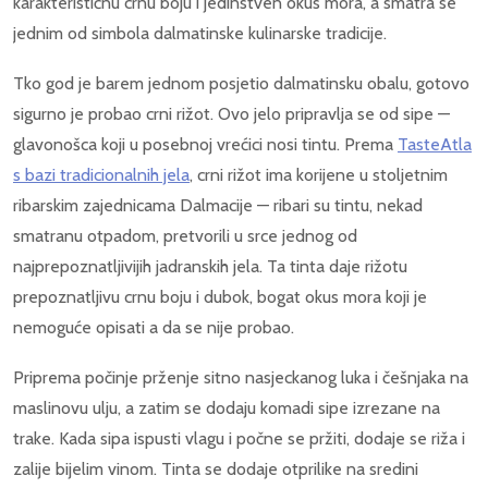
karakterističnu crnu boju i jedinstven okus mora, a smatra se
jednim od simbola dalmatinske kulinarske tradicije.
Tko god je barem jednom posjetio dalmatinsku obalu, gotovo
sigurno je probao crni rižot. Ovo jelo pripravlja se od sipe —
glavonošca koji u posebnoj vrećici nosi tintu. Prema
TasteAtla
s bazi tradicionalnih jela
, crni rižot ima korijene u stoljetnim
ribarskim zajednicama Dalmacije — ribari su tintu, nekad
smatranu otpadom, pretvorili u srce jednog od
najprepoznatljivijih jadranskih jela. Ta tinta daje rižotu
prepoznatljivu crnu boju i dubok, bogat okus mora koji je
nemoguće opisati a da se nije probao.
Priprema počinje prženje sitno nasjeckanog luka i češnjaka na
maslinovu ulju, a zatim se dodaju komadi sipe izrezane na
trake. Kada sipa ispusti vlagu i počne se pržiti, dodaje se riža i
zalije bijelim vinom. Tinta se dodaje otprilike na sredini