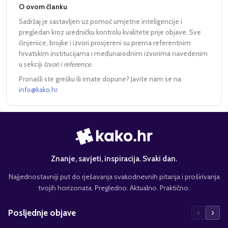
O ovom članku
Sadržaj je sastavljen uz pomoć umjetne inteligencije i
pregledan kroz uredničku kontrolu kvalitete prije objave. Sve
činjenice, brojke i izvori provjereni su prema referentnim
hrvatskim institucijama i međunarodnim izvorima navedenim
u sekciji
Izvori i reference
.
Pronašli ste grešku ili imate dopune? Javite nam se na
info@kako.hr
.
Znanje, savjeti, inspiracija. Svaki dan.
Najjednostavniji put do rješavanja svakodnevnih pitanja i proširivanja
tvojih horizonata. Pregledno. Aktualno. Praktično.
‹
›
Posljednje objave