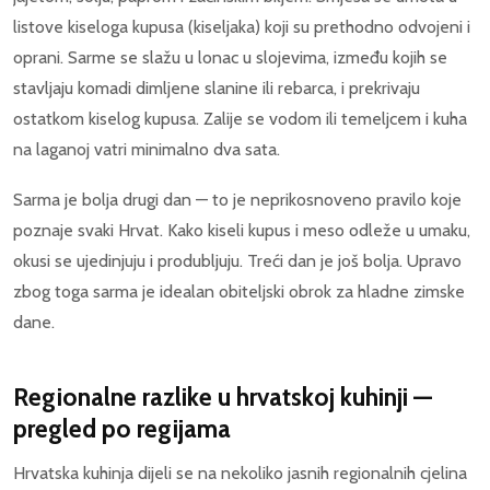
listove kiseloga kupusa (kiseljaka) koji su prethodno odvojeni i
oprani. Sarme se slažu u lonac u slojevima, između kojih se
stavljaju komadi dimljene slanine ili rebarca, i prekrivaju
ostatkom kiselog kupusa. Zalije se vodom ili temeljcem i kuha
na laganoj vatri minimalno dva sata.
Sarma je bolja drugi dan — to je neprikosnoveno pravilo koje
poznaje svaki Hrvat. Kako kiseli kupus i meso odleže u umaku,
okusi se ujedinjuju i produbljuju. Treći dan je još bolja. Upravo
zbog toga sarma je idealan obiteljski obrok za hladne zimske
dane.
Regionalne razlike u hrvatskoj kuhinji —
pregled po regijama
Hrvatska kuhinja dijeli se na nekoliko jasnih regionalnih cjelina