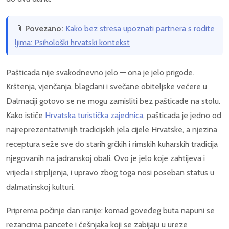
📎
Povezano:
Kako bez stresa upoznati partnera s rodite
ljima: Psihološki hrvatski kontekst
Pašticada nije svakodnevno jelo — ona je jelo prigode.
Krštenja, vjenčanja, blagdani i svečane obiteljske večere u
Dalmaciji gotovo se ne mogu zamisliti bez pašticade na stolu.
Kako ističe
Hrvatska turistička zajednica
, pašticada je jedno od
najreprezentativnijih tradicijskih jela cijele Hrvatske, a njezina
receptura seže sve do starih grčkih i rimskih kuharskih tradicija
njegovanih na jadranskoj obali. Ovo je jelo koje zahtijeva i
vrijeda i strpljenja, i upravo zbog toga nosi poseban status u
dalmatinskoj kulturi.
Priprema počinje dan ranije: komad goveđeg buta napuni se
rezancima pancete i češnjaka koji se zabijaju u ureze