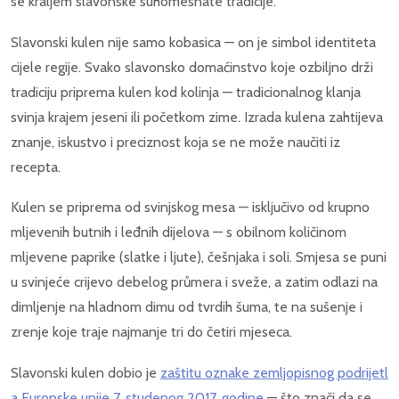
se kraljem slavonske suhomesnate tradicije.
Slavonski kulen nije samo kobasica — on je simbol identiteta
cijele regije. Svako slavonsko domaćinstvo koje ozbiljno drži
tradiciju priprema kulen kod kolinja — tradicionalnog klanja
svinja krajem jeseni ili početkom zime. Izrada kulena zahtijeva
znanje, iskustvo i preciznost koja se ne može naučiti iz
recepta.
Kulen se priprema od svinjskog mesa — isključivo od krupno
mljevenih butnih i leđnih dijelova — s obilnom količinom
mljevene paprike (slatke i ljute), češnjaka i soli. Smjesa se puni
u svinjeće crijevo debelog průmera i sveže, a zatim odlazi na
dimljenje na hladnom dimu od tvrdih šuma, te na sušenje i
zrenje koje traje najmanje tri do četiri mjeseca.
Slavonski kulen dobio je
zaštitu oznake zemljopisnog podrijetl
a Europske unije 7. studenog 2017. godine
— što znači da se