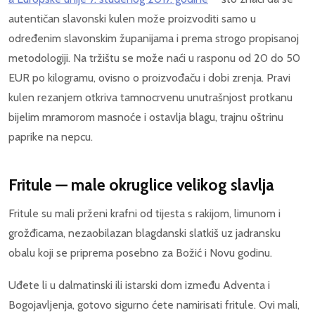
autentičan slavonski kulen može proizvoditi samo u
određenim slavonskim županijama i prema strogo propisanoj
metodologiji. Na tržištu se može naći u rasponu od 20 do 50
EUR po kilogramu, ovisno o proizvođaču i dobi zrenja. Pravi
kulen rezanjem otkriva tamnocrvenu unutrašnjost protkanu
bijelim mramorom masnoće i ostavlja blagu, trajnu oštrinu
paprike na nepcu.
Fritule — male okruglice velikog slavlja
Fritule su mali prženi krafni od tijesta s rakijom, limunom i
grožđicama, nezaobilazan blagdanski slatkiš uz jadransku
obalu koji se priprema posebno za Božić i Novu godinu.
Uđete li u dalmatinski ili istarski dom između Adventa i
Bogojavljenja, gotovo sigurno ćete namirisati fritule. Ovi mali,