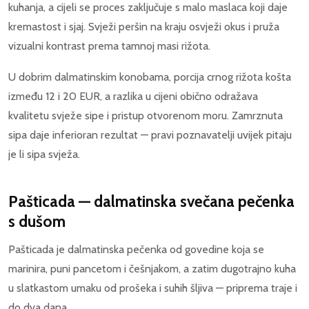
kuhanja, a cijeli se proces zaključuje s malo maslaca koji daje
kremastost i sjaj. Svježi peršin na kraju osvježi okus i pruža
vizualni kontrast prema tamnoj masi rižota.
U dobrim dalmatinskim konobama, porcija crnog rižota košta
između 12 i 20 EUR, a razlika u cijeni obično odražava
kvalitetu svježe sipe i pristup otvorenom moru. Zamrznuta
sipa daje inferioran rezultat — pravi poznavatelji uvijek pitaju
je li sipa svježa.
Pašticada — dalmatinska svečana pečenka
s dušom
Pašticada je dalmatinska pečenka od govedine koja se
marinira, puni pancetom i češnjakom, a zatim dugotrajno kuha
u slatkastom umaku od prošeka i suhih šljiva — priprema traje i
do dva dana.