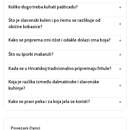
+
Koliko dugo treba kuhati pašticadu?
Što je slavonski kulen i po čemu se razlikuje od
+
obične kobasice?
+
Kako se priprema crni rižot i odakle dolazi crna boja?
+
Što su šporki makaruli?
+
Kada se u Hrvatskoj tradicionalno pripremaju fritule?
Koja je razlika između dalmatinske i slavonske
+
kuhinje?
+
Kako se pravi peka i za koja jela se koristi?
Povezani članci