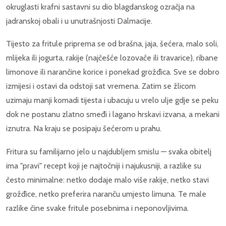
okruglasti krafni sastavni su dio blagdanskog ozračja na
jadranskoj obali i u unutrašnjosti Dalmacije.
Tijesto za fritule priprema se od brašna, jaja, šećera, malo soli,
mlijeka ili jogurta, rakije (najčešće lozovače ili travarice), ribane
limonove ili narančine korice i ponekad grožđica. Sve se dobro
izmijesi i ostavi da odstoji sat vremena. Zatim se žlicom
uzimaju manji komadi tijesta i ubacuju u vrelo ulje gdje se peku
dok ne postanu zlatno smeđi i lagano hrskavi izvana, a mekani
iznutra. Na kraju se posipaju šećerom u prahu.
Fritura su familijarno jelo u najdubljem smislu — svaka obitelj
ima "pravi" recept koji je najtočniji i najukusniji, a razlike su
često minimalne: netko dodaje malo više rakije, netko stavi
grožđice, netko preferira naranču umjesto limuna. Te male
razlike čine svake fritule posebnima i neponovljivima.