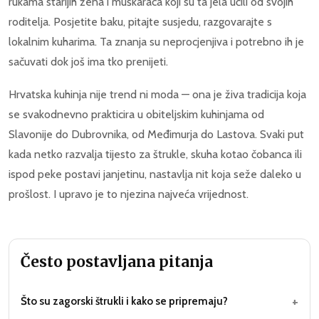
rukama starijih žena i muškaraca koji su ta jela učili od svojih
roditelja. Posjetite baku, pitajte susjedu, razgovarajte s
lokalnim kuharima. Ta znanja su neprocjenjiva i potrebno ih je
sačuvati dok još ima tko prenijeti.
Hrvatska kuhinja nije trend ni moda — ona je živa tradicija koja
se svakodnevno prakticira u obiteljskim kuhinjama od
Slavonije do Dubrovnika, od Međimurja do Lastova. Svaki put
kada netko razvalja tijesto za štrukle, skuha kotao čobanca ili
ispod peke postavi janjetinu, nastavlja nit koja seže daleko u
prošlost. I upravo je to njezina najveća vrijednost.
Često postavljana pitanja
+
Što su zagorski štrukli i kako se pripremaju?