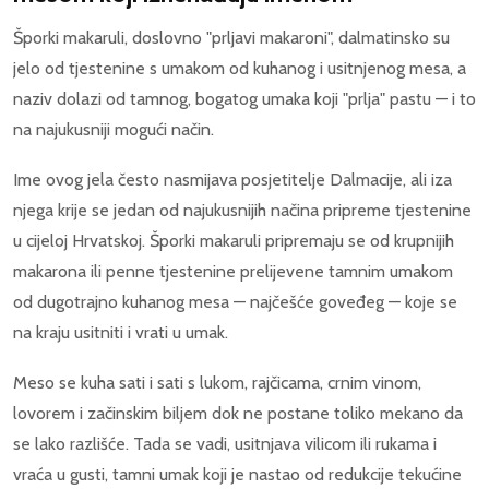
Šporki makaruli, doslovno "prljavi makaroni", dalmatinsko su
jelo od tjestenine s umakom od kuhanog i usitnjenog mesa, a
naziv dolazi od tamnog, bogatog umaka koji "prlja" pastu — i to
na najukusniji mogući način.
Ime ovog jela često nasmijava posjetitelje Dalmacije, ali iza
njega krije se jedan od najukusnijih načina pripreme tjestenine
u cijeloj Hrvatskoj. Šporki makaruli pripremaju se od krupnijih
makarona ili penne tjestenine prelijevene tamnim umakom
od dugotrajno kuhanog mesa — najčešće goveđeg — koje se
na kraju usitniti i vrati u umak.
Meso se kuha sati i sati s lukom, rajčicama, crnim vinom,
lovorem i začinskim biljem dok ne postane toliko mekano da
se lako razlišće. Tada se vadi, usitnjava vilicom ili rukama i
vraća u gusti, tamni umak koji je nastao od redukcije tekućine