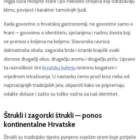
regija čuva recepte stare i po nekoliko stoljeća koji odražavaju
klimu, povijest i karakter tamošnjih ljudi.
Kada govorimo o hrvatskoj gastronomiji, ne govorimo samo o
hrani — govorimo o identitetu, sjećanjima i načinu života koji
se prenosi s koljena na koljeno. Slavonska ravnica,
dalmatinska obala, zagorska brda i istarski krajolik svaki
donose drugačiji okus, drugačiju aromu i drugačiju priču. Upravo
ta raznolikost čini
hrvatsku kuhinju
iznimno bogatom i
vrijednom istraživanja. U nastavku ćemo proći kroz neka od
najznačajnijih tradicijskih jela, objasniti kako se pripremaju,
odakle dolaze i zašto su toliko važna za naš identitet.
Štrukli i zagorski štrukli — ponos
kontinentalne Hrvatske
Štrukli su tradicijsko tijesto punjeno svježim sirom koje potječe