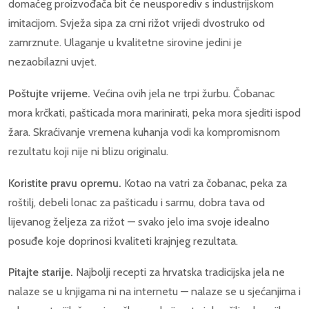
domaćeg proizvođača bit će neusporediv s industrijskom
imitacijom. Svježa sipa za crni rižot vrijedi dvostruko od
zamrznute. Ulaganje u kvalitetne sirovine jedini je
nezaobilazni uvjet.
Poštujte vrijeme.
Većina ovih jela ne trpi žurbu. Čobanac
mora krčkati, pašticada mora marinirati, peka mora sjediti ispod
žara. Skraćivanje vremena kuhanja vodi ka kompromisnom
rezultatu koji nije ni blizu originalu.
Koristite pravu opremu.
Kotao na vatri za čobanac, peka za
roštilj, debeli lonac za pašticadu i sarmu, dobra tava od
lijevanog željeza za rižot — svako jelo ima svoje idealno
posuđe koje doprinosi kvaliteti krajnjeg rezultata.
Pitajte starije.
Najbolji recepti za hrvatska tradicijska jela ne
nalaze se u knjigama ni na internetu — nalaze se u sjećanjima i