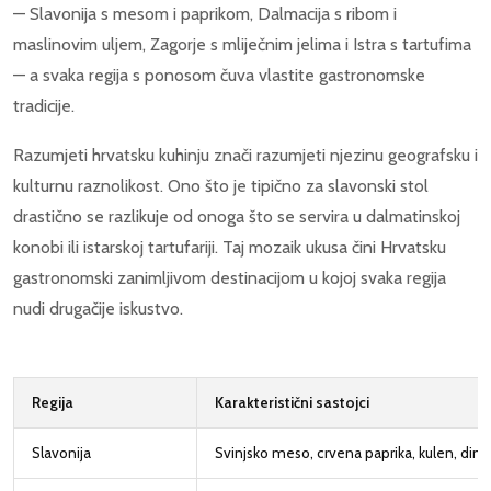
— Slavonija s mesom i paprikom, Dalmacija s ribom i
maslinovim uljem, Zagorje s mliječnim jelima i Istra s tartufima
— a svaka regija s ponosom čuva vlastite gastronomske
tradicije.
Razumjeti hrvatsku kuhinju znači razumjeti njezinu geografsku i
kulturnu raznolikost. Ono što je tipično za slavonski stol
drastično se razlikuje od onoga što se servira u dalmatinskoj
konobi ili istarskoj tartufariji. Taj mozaik ukusa čini Hrvatsku
gastronomski zanimljivom destinacijom u kojoj svaka regija
nudi drugačije iskustvo.
Regija
Karakteristični sastojci
Slavonija
Svinjsko meso, crvena paprika, kulen, diml