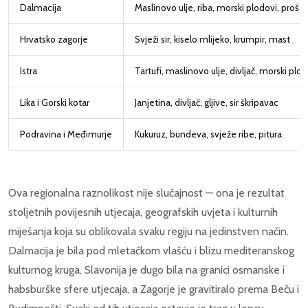
Dalmacija
Maslinovo ulje, riba, morski plodovi, prošek
Hrvatsko zagorje
Svježi sir, kiselo mlijeko, krumpir, mast
Istra
Tartufi, maslinovo ulje, divljač, morski plod
Lika i Gorski kotar
Janjetina, divljač, gljive, sir škripavac
Podravina i Međimurje
Kukuruz, bundeva, svježe ribe, pitura
Ova regionalna raznolikost nije slučajnost — ona je rezultat
stoljetnih povijesnih utjecaja, geografskih uvjeta i kulturnih
miješanja koja su oblikovala svaku regiju na jedinstven način.
Dalmacija je bila pod mletačkom vlašću i blizu mediteranskog
kulturnog kruga, Slavonija je dugo bila na granici osmanske i
habsburške sfere utjecaja, a Zagorje je gravitiralo prema Beču i