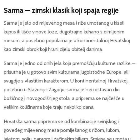
Sarma — zimski klasik koji spaja regije
Sarma je jelo od mljevenog mesa i riže umotanog u kiseli
kupus ili lišće vinove loze, dugotrajno kuhano s dimljenim
mesom, a posebno popularna je u kontinentalnoj Hrvatskoj
kao zimski obrok koji hrani cijelu obitelj danima.
Sarma je jedno od onih jela koja premošćuju kulturne razlike —
prisutna je u gotovo svim kulturama jugoistočne Europe, ali
svugdje s vlastitim karakterom. U kontinentalnoj Hrvatskoj,
posebno u Slavoniji i Zagorju, sarma je neizostavan dio
božićnog i novogodišnjeg stola, a priprema se najčešće u
velikim količinama koje traju nekoliko dana.
Hrvatska sarma priprema se od kombinacije svinjskog i
goveđeg mljevenog mesa pomiješanog s rižom, lukom,
jajetom, solju, paprom i začinskim biljem. Smjesa se umota u