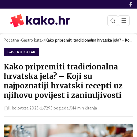
☰
Početna
Gastro kutak
Kako pripremiti tradicionalna hrvatska jela? – Koji su najpo…
›
›
GASTRO KUTAK
Kako pripremiti tradicionalna
hrvatska jela? – Koji su
najpoznatiji hrvatski recepti uz
njihovu povijest i zanimljivosti
11. kolovoza 2023.
7295
pogleda
14
min čitanja