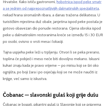
Hrvatske. Kako ističu gastronomi,
hobotnica ispod peke smatr
a se jednim od najprepoznatljivijih dalmatinskih specijaliteta
,
nekad hrana siromašnih ribara, a danas tražena delikatesa. U
turističkim mjestima duž obale, janjetina ispod peke postala je
gotovo obavezan dio ponude restorana. Cijena obroka ispod
peke u dalmatinskim restoranima kreće se između 15 i 30 EUR
po osobi, ovisno o vrsti mesa i lokaciji.
Tajna uspjeha peke leži u trpljenju. Otvori li se peka prerano,
toplina će pobjeći i meso neće biti dovoljno mekano. Iskusni
kuhari znaju kada je pravo vrijeme — po mirisu koji se širi oko
ognjišta, po boji žara i po osjećaju koji se ne može naučiti iz
knjige, već samo iz iskustva.
Čobanac — slavonski gulaš koji grije dušu
Čobanac je bogati, pikantni gulaš iz Slavonije koji se priprema