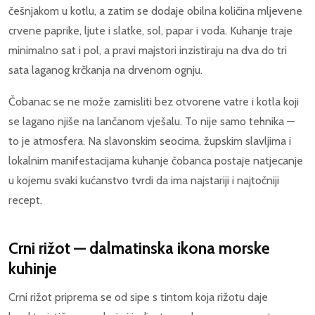
češnjakom u kotlu, a zatim se dodaje obilna količina mljevene
crvene paprike, ljute i slatke, sol, papar i voda. Kuhanje traje
minimalno sat i pol, a pravi majstori inzistiraju na dva do tri
sata laganog krčkanja na drvenom ognju.
Čobanac se ne može zamisliti bez otvorene vatre i kotla koji
se lagano njiše na lančanom vješalu. To nije samo tehnika —
to je atmosfera. Na slavonskim seocima, župskim slavljima i
lokalnim manifestacijama kuhanje čobanca postaje natjecanje
u kojemu svaki kućanstvo tvrdi da ima najstariji i najtočniji
recept.
Crni rižot — dalmatinska ikona morske
kuhinje
Crni rižot priprema se od sipe s tintom koja rižotu daje