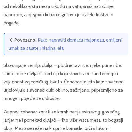
od nekoliko vrsta mesa u kotlu na vatri, snažno začinjen
paprikom, a njegovo kuhanje gotovo je uvijek društveni
događaj.
📎
Povezano:
Kako napraviti domaću majonezu, omiljeni
umak za salate i hladna jela
Slavonija je zemlja obilja — plodne ravnice, rijeke pune ribe,
šume pune divljači i tradicija koja slavi hranu kao temeljnu
vrijednost zajedničkog života. Čobanac je jelo koje savršeno
utjelovljuje slavonski duh: obilno, začinjeno, pripremljeno za
mnoge i pojede se u društvu.
Za pravi čobanac koristi se kombinacija svinjskog, goveđeg,
janjetine i ponekad divljači — što više vrsta mesa, to bogatiji
okus. Meso se reže na krupnije komade, prži s lukom i