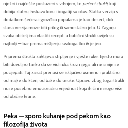
nježni i najčešće posluženi s vrhnjem, te
pečeni štrukli
, koji
dobiju zlatnu, hrskavu koru i bogatiji su okus. Slatka verzija s
dodatkom šećera i grožđica popularna je kao desert, dok
slana verzija može biti prilog ili samostalno jelo. U Zagorju
svaka obitelj ima vlastiti recept, a babičini štrukli uvijek su
najbolji — bar prema mišljenju svakoga tko ih je jeo.
Priprema štrukla zahtijeva strpljenje i vješte ruke: tijesto mora
biti dovoljno tanko da se vidi ruka kroz njega, ali ne smije se
pocijepati. Taj zanat prenosi se isključivo usmeno i praktično,
od majke do kćeri, od bake do unuke. Upravo zbog toga štrukli
nose posebnu emocionalnu vrijednost koja ih čini mnogo više
od obične hrane.
Peka — sporo kuhanje pod pekom kao
filozofija života