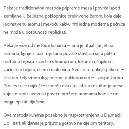
Peka je tradicionalna metoda pripreme mesa i povrća ispod
zemljane ili željezne poklopnice prekrivene žarom, koja daje
jedinstvenu aromu i mekoću kakvu niti jedna moderna pećnica
ne može u potpunosti replicirati.
Peka je više od metode kuhanja — ona je ritual. Janjetina,
teletina, lignje ili pak miješano povrće stavljaju se u plitku
metalnu tepsiju zajedno s krumpirom, lukom, češnjakom,
začinskim biljem, uljem i malo vina. Sve se to pokrije pekom —
teškom željeznom ili glinenom poklopnicom — i zaspe žarom.
Proces traje najčešće između dva i tri sata, a rezultat je meso
koje se topi u ustima i povrće prožeto aromama koje se ne
mogu opisati riječima.
Ova metoda kuhanja posebno je rasprostranjena u Dalmaciji,
Lici i Istri, ali danas je prisutna gotovo na cijelom teritoriju