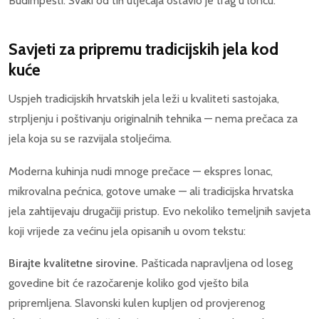
Budimpešti. Svaki od tih utjecaja ostavio je trag u loncu.
Savjeti za pripremu tradicijskih jela kod
kuće
Uspjeh tradicijskih hrvatskih jela leži u kvaliteti sastojaka,
strpljenju i poštivanju originalnih tehnika — nema prečaca za
jela koja su se razvijala stoljećima.
Moderna kuhinja nudi mnoge prečace — ekspres lonac,
mikrovalna pećnica, gotove umake — ali tradicijska hrvatska
jela zahtijevaju drugačiji pristup. Evo nekoliko temeljnih savjeta
koji vrijede za većinu jela opisanih u ovom tekstu:
Birajte kvalitetne sirovine.
Pašticada napravljena od loseg
govedine bit će razočarenje koliko god vješto bila
pripremljena. Slavonski kulen kupljen od provjerenog