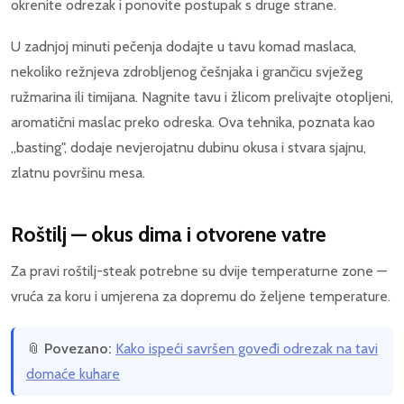
okrenite odrezak i ponovite postupak s druge strane.
U zadnjoj minuti pečenja dodajte u tavu komad maslaca,
nekoliko režnjeva zdrobljenog češnjaka i grančicu svježeg
ružmarina ili timijana. Nagnite tavu i žlicom prelivajte otopljeni,
aromatični maslac preko odreska. Ova tehnika, poznata kao
„basting", dodaje nevjerojatnu dubinu okusa i stvara sjajnu,
zlatnu površinu mesa.
Roštilj — okus dima i otvorene vatre
Za pravi roštilj-steak potrebne su dvije temperaturne zone —
vruća za koru i umjerena za dopremu do željene temperature.
📎
Povezano:
Kako ispeći savršen goveđi odrezak na tavi
domaće kuhare