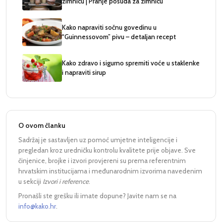
zimnicu | Pranje posuda za zimnicu
Kako napraviti sočnu govedinu u
“Guinnessovom” pivu – detaljan recept
Kako zdravo i sigurno spremiti voće u staklenke
i napraviti sirup
O ovom članku
Sadržaj je sastavljen uz pomoć umjetne inteligencije i
pregledan kroz uredničku kontrolu kvalitete prije objave. Sve
činjenice, brojke i izvori provjereni su prema referentnim
hrvatskim institucijama i međunarodnim izvorima navedenim
u sekciji
Izvori i reference
.
Pronašli ste grešku ili imate dopune? Javite nam se na
info@kako.hr
.