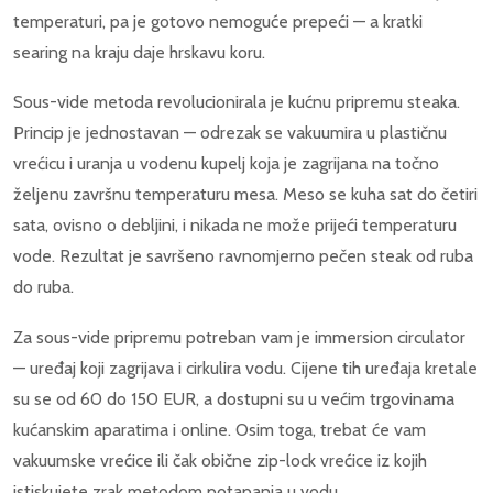
temperaturi, pa je gotovo nemoguće prepeći — a kratki
searing na kraju daje hrskavu koru.
Sous-vide metoda revolucionirala je kućnu pripremu steaka.
Princip je jednostavan — odrezak se vakuumira u plastičnu
vrećicu i uranja u vodenu kupelj koja je zagrijana na točno
željenu završnu temperaturu mesa. Meso se kuha sat do četiri
sata, ovisno o debljini, i nikada ne može prijeći temperaturu
vode. Rezultat je savršeno ravnomjerno pečen steak od ruba
do ruba.
Za sous-vide pripremu potreban vam je immersion circulator
— uređaj koji zagrijava i cirkulira vodu. Cijene tih uređaja kretale
su se od 60 do 150 EUR, a dostupni su u većim trgovinama
kućanskim aparatima i online. Osim toga, trebat će vam
vakuumske vrećice ili čak obične zip-lock vrećice iz kojih
istiskujete zrak metodom potapanja u vodu.