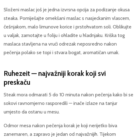
Složeni maslac još je jedna izvrsna opcija za podizanje okusa
steaka. Pomiješajte omekšani maslac s nasjeckanim vlascem,
češnjakom, malo limunove korice i prstohvatom soli. Oblikujte
u valjak, zamotajte u foliju i ohladite u hladnjaku. Kriška tog
maslaca stavljena na vrući odrezak neposredno nakon
pečenja polako se topi i stvara bogat, aromatičan umak.
Ruhezeit — najvažniji korak koji svi
preskaču
Steak mora odmarati 5 do 10 minuta nakon pečenja kako bi se
sokovi ravnomjerno rasporedili — inače izlaze na tanjur
umjesto da ostanu u mesu.
Odmor mesa nakon pečenja korak je koji nerijetko biva
zanemaren, a zapravo je jedan od najvažnijih. Tijekom