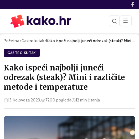
☰
Početna
Gastro kutak
Kako ispeći najbolji juneći odrezak (steak)? Mini i različit…
›
›
GASTRO KUTAK
Kako ispeći najbolji juneći
odrezak (steak)? Mini i različite
metode i temperature
13. kolovoza 2023.
7200
pogleda
12
min čitanja