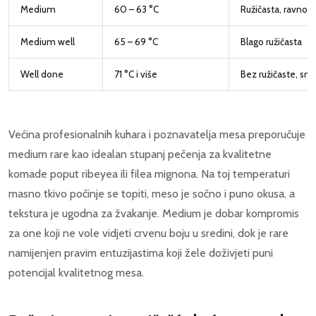
Medium
60 – 63 °C
Ružičasta, ravnom
Medium well
65 – 69 °C
Blago ružičasta
Well done
71 °C i više
Bez ružičaste, s
Većina profesionalnih kuhara i poznavatelja mesa preporučuje
medium rare kao idealan stupanj pečenja za kvalitetne
komade poput ribeyea ili filea mignona. Na toj temperaturi
masno tkivo počinje se topiti, meso je sočno i puno okusa, a
tekstura je ugodna za žvakanje. Medium je dobar kompromis
za one koji ne vole vidjeti crvenu boju u sredini, dok je rare
namijenjen pravim entuzijastima koji žele doživjeti puni
potencijal kvalitetnog mesa.