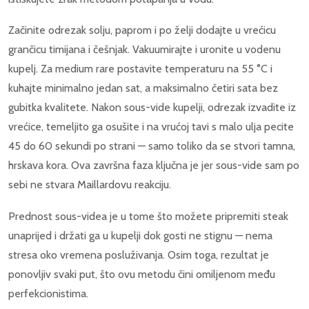
Začinite odrezak solju, paprom i po želji dodajte u vrećicu
grančicu timijana i češnjak. Vakuumirajte i uronite u vodenu
kupelj. Za medium rare postavite temperaturu na 55 °C i
kuhajte minimalno jedan sat, a maksimalno četiri sata bez
gubitka kvalitete. Nakon sous-vide kupelji, odrezak izvadite iz
vrećice, temeljito ga osušite i na vrućoj tavi s malo ulja pecite
45 do 60 sekundi po strani — samo toliko da se stvori tamna,
hrskava kora. Ova završna faza ključna je jer sous-vide sam po
sebi ne stvara Maillardovu reakciju.
Prednost sous-videa je u tome što možete pripremiti steak
unaprijed i držati ga u kupelji dok gosti ne stignu — nema
stresa oko vremena posluživanja. Osim toga, rezultat je
ponovljiv svaki put, što ovu metodu čini omiljenom među
perfekcionistima.