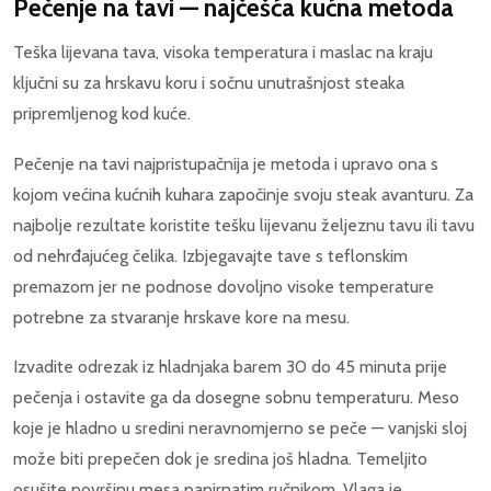
Pečenje na tavi — najčešća kućna metoda
Teška lijevana tava, visoka temperatura i maslac na kraju
ključni su za hrskavu koru i sočnu unutrašnjost steaka
pripremljenog kod kuće.
Pečenje na tavi najpristupačnija je metoda i upravo ona s
kojom većina kućnih kuhara započinje svoju steak avanturu. Za
najbolje rezultate koristite tešku lijevanu željeznu tavu ili tavu
od nehrđajućeg čelika. Izbjegavajte tave s teflonskim
premazom jer ne podnose dovoljno visoke temperature
potrebne za stvaranje hrskave kore na mesu.
Izvadite odrezak iz hladnjaka barem 30 do 45 minuta prije
pečenja i ostavite ga da dosegne sobnu temperaturu. Meso
koje je hladno u sredini neravnomjerno se peče — vanjski sloj
može biti prepečen dok je sredina još hladna. Temeljito
osušite površinu mesa papirnatim ručnikom. Vlaga je