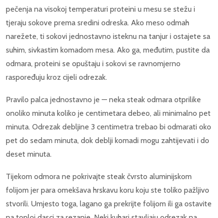
pečenja na visokoj temperaturi proteini u mesu se stežu i
tjeraju sokove prema sredini odreska. Ako meso odmah
narežete, ti sokovi jednostavno isteknu na tanjur i ostajete sa
suhim, sivkastim komadom mesa. Ako ga, međutim, pustite da
odmara, proteini se opuštaju i sokovi se ravnomjerno
raspoređuju kroz cijeli odrezak.
Pravilo palca jednostavno je — neka steak odmara otprilike
onoliko minuta koliko je centimetara debeo, ali minimalno pet
minuta. Odrezak debljine 3 centimetra trebao bi odmarati oko
pet do sedam minuta, dok deblji komadi mogu zahtijevati i do
deset minuta.
Tijekom odmora ne pokrivajte steak čvrsto aluminijskom
folijom jer para omekšava hrskavu koru koju ste toliko pažljivo
stvorili. Umjesto toga, lagano ga prekrijte folijom ili ga ostavite
na toploj dasci za rezanje. Neki kuhari stavljaju odrezak na