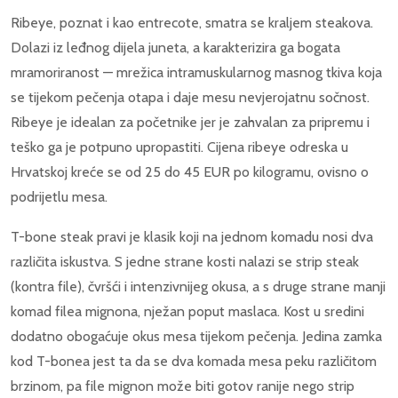
Ribeye, poznat i kao entrecote, smatra se kraljem steakova.
Dolazi iz leđnog dijela juneta, a karakterizira ga bogata
mramoriranost — mrežica intramuskularnog masnog tkiva koja
se tijekom pečenja otapa i daje mesu nevjerojatnu sočnost.
Ribeye je idealan za početnike jer je zahvalan za pripremu i
teško ga je potpuno upropastiti. Cijena ribeye odreska u
Hrvatskoj kreće se od 25 do 45 EUR po kilogramu, ovisno o
podrijetlu mesa.
T-bone steak pravi je klasik koji na jednom komadu nosi dva
različita iskustva. S jedne strane kosti nalazi se strip steak
(kontra file), čvršći i intenzivnijeg okusa, a s druge strane manji
komad filea mignona, nježan poput maslaca. Kost u sredini
dodatno obogaćuje okus mesa tijekom pečenja. Jedina zamka
kod T-bonea jest ta da se dva komada mesa peku različitom
brzinom, pa file mignon može biti gotov ranije nego strip