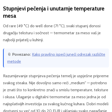
Stupnjevi pečenja i unutarnje temperature
mesa
Od rare (49 °C) do well done (71 °C), svaki stupanj donosi
drugačiju teksturu i sočnost — termometar za meso vaš je
najbolji prijatelj u kuhinji.
📎
Povezano:
Kako pravilno ispeći juneći odrezak različite
metode
Razumijevanje stupnjeva pečenja temelj je uspješne pripreme
svakog steaka. Nije dovoljno samo reći „medium" — potrebno
je znati što to konkretno znači u smislu temperature, teksture
i okusa. Ulaganje u digitalni termometar za meso jedna je od
najisplativijih investicija za svakog kućnog kuhara. Dobri modeli
dostupni su već od 10 do 20 EUR i uklanjaju svako nagađanje