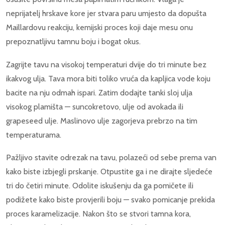
neprijatelj hrskave kore jer stvara paru umjesto da dopušta
Maillardovu reakciju, kemijski proces koji daje mesu onu
prepoznatljivu tamnu boju i bogat okus.
Zagrijte tavu na visokoj temperaturi dvije do tri minute bez
ikakvog ulja. Tava mora biti toliko vruća da kapljica vode koju
bacite na nju odmah ispari. Zatim dodajte tanki sloj ulja
visokog plamišta — suncokretovo, ulje od avokada ili
grapeseed ulje. Maslinovo ulje zagorjeva prebrzo na tim
temperaturama.
Pažljivo stavite odrezak na tavu, polazeći od sebe prema van
kako biste izbjegli prskanje. Otpustite ga i ne dirajte sljedeće
tri do četiri minute. Odolite iskušenju da ga pomičete ili
podižete kako biste provjerili boju — svako pomicanje prekida
proces karamelizacije. Nakon što se stvori tamna kora,