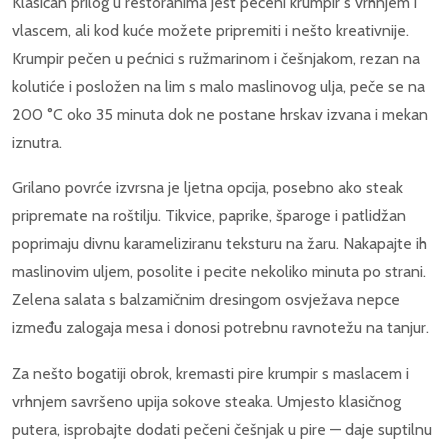
Klasičan prilog u restoranima jest pečeni krumpir s vrhnjem i
vlascem, ali kod kuće možete pripremiti i nešto kreativnije.
Krumpir pečen u pećnici s ružmarinom i češnjakom, rezan na
kolutiće i posložen na lim s malo maslinovog ulja, peče se na
200 °C oko 35 minuta dok ne postane hrskav izvana i mekan
iznutra.
Grilano povrće izvrsna je ljetna opcija, posebno ako steak
pripremate na roštilju. Tikvice, paprike, šparoge i patlidžan
poprimaju divnu karameliziranu teksturu na žaru. Nakapajte ih
maslinovim uljem, posolite i pecite nekoliko minuta po strani.
Zelena salata s balzamičnim dresingom osvježava nepce
između zalogaja mesa i donosi potrebnu ravnotežu na tanjur.
Za nešto bogatiji obrok, kremasti pire krumpir s maslacem i
vrhnjem savršeno upija sokove steaka. Umjesto klasičnog
putera, isprobajte dodati pečeni češnjak u pire — daje suptilnu