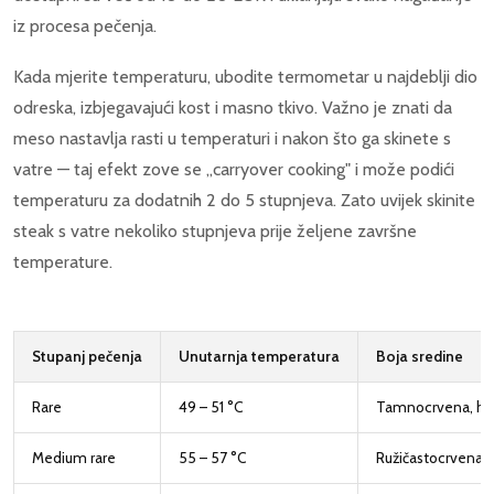
iz procesa pečenja.
Kada mjerite temperaturu, ubodite termometar u najdeblji dio
odreska, izbjegavajući kost i masno tkivo. Važno je znati da
meso nastavlja rasti u temperaturi i nakon što ga skinete s
vatre — taj efekt zove se „carryover cooking" i može podići
temperaturu za dodatnih 2 do 5 stupnjeva. Zato uvijek skinite
steak s vatre nekoliko stupnjeva prije željene završne
temperature.
Stupanj pečenja
Unutarnja temperatura
Boja sredine
Rare
49 – 51 °C
Tamnocrvena, hl
Medium rare
55 – 57 °C
Ružičastocrvena, 