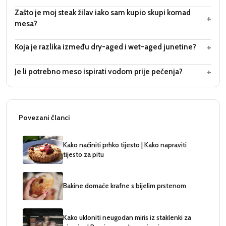
Zašto je moj steak žilav iako sam kupio skupi komad
+
mesa?
+
Koja je razlika između dry-aged i wet-aged junetine?
+
Je li potrebno meso ispirati vodom prije pečenja?
Povezani članci
Kako načiniti prhko tijesto | Kako napraviti
tijesto za pitu
Bakine domaće krafne s bijelim prstenom
Kako ukloniti neugodan miris iz staklenki za