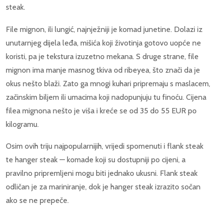
steak.
File mignon, ili lungić, najnježniji je komad junetine. Dolazi iz
unutarnjeg dijela leđa, mišića koji životinja gotovo uopće ne
koristi, pa je tekstura izuzetno mekana. S druge strane, file
mignon ima manje masnog tkiva od ribeyea, što znači da je
okus nešto blaži. Zato ga mnogi kuhari pripremaju s maslacem,
začinskim biljem ili umacima koji nadopunjuju tu finoću. Cijena
filea mignona nešto je viša i kreće se od 35 do 55 EUR po
kilogramu.
Osim ovih triju najpopularnijih, vrijedi spomenuti i flank steak
te hanger steak — komade koji su dostupniji po cijeni, a
pravilno pripremljeni mogu biti jednako ukusni. Flank steak
odličan je za mariniranje, dok je hanger steak izrazito sočan
ako se ne prepeče.