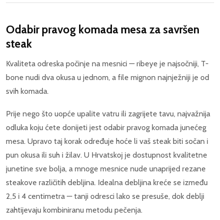
Odabir pravog komada mesa za savršen
steak
Kvaliteta odreska počinje na mesnici — ribeye je najsočniji, T-
bone nudi dva okusa u jednom, a file mignon najnježniji je od
svih komada.
Prije nego što uopće upalite vatru ili zagrijete tavu, najvažnija
odluka koju ćete donijeti jest odabir pravog komada junećeg
mesa. Upravo taj korak određuje hoće li vaš steak biti sočan i
pun okusa ili suh i žilav. U Hrvatskoj je dostupnost kvalitetne
junetine sve bolja, a mnoge mesnice nude unaprijed rezane
steakove različitih debljina. Idealna debljina kreće se između
2,5 i 4 centimetra — tanji odresci lako se presuše, dok deblji
zahtijevaju kombiniranu metodu pečenja.