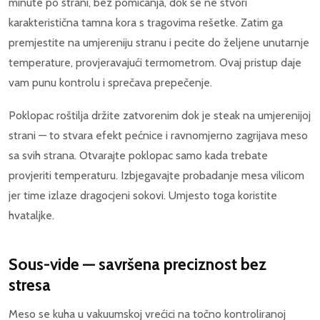
minute po strani, bez pomicanja, dok se ne stvori
karakteristična tamna kora s tragovima rešetke. Zatim ga
premjestite na umjereniju stranu i pecite do željene unutarnje
temperature, provjeravajući termometrom. Ovaj pristup daje
vam punu kontrolu i sprečava prepečenje.
Poklopac roštilja držite zatvorenim dok je steak na umjerenijoj
strani — to stvara efekt pećnice i ravnomjerno zagrijava meso
sa svih strana. Otvarajte poklopac samo kada trebate
provjeriti temperaturu. Izbjegavajte probadanje mesa vilicom
jer time izlaze dragocjeni sokovi. Umjesto toga koristite
hvataljke.
Sous-vide — savršena preciznost bez
stresa
Meso se kuha u vakuumskoj vrećici na točno kontroliranoj