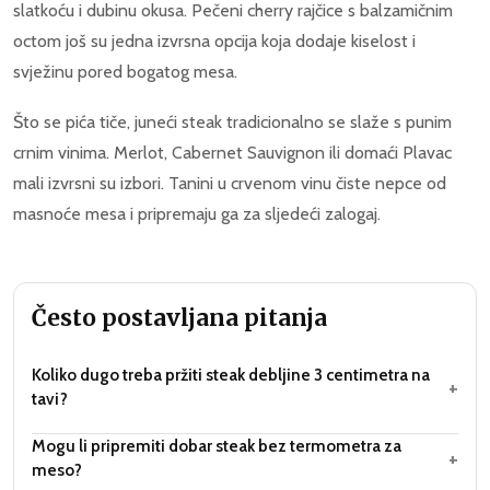
slatkoću i dubinu okusa. Pečeni cherry rajčice s balzamičnim
octom još su jedna izvrsna opcija koja dodaje kiselost i
svježinu pored bogatog mesa.
Što se pića tiče, juneći steak tradicionalno se slaže s punim
crnim vinima. Merlot, Cabernet Sauvignon ili domaći Plavac
mali izvrsni su izbori. Tanini u crvenom vinu čiste nepce od
masnoće mesa i pripremaju ga za sljedeći zalogaj.
Često postavljana pitanja
Koliko dugo treba pržiti steak debljine 3 centimetra na
+
tavi?
Mogu li pripremiti dobar steak bez termometra za
+
meso?