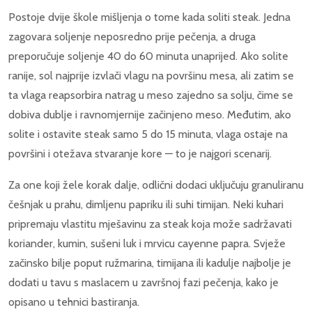
Postoje dvije škole mišljenja o tome kada soliti steak. Jedna
zagovara soljenje neposredno prije pečenja, a druga
preporučuje soljenje 40 do 60 minuta unaprijed. Ako solite
ranije, sol najprije izvlači vlagu na površinu mesa, ali zatim se
ta vlaga reapsorbira natrag u meso zajedno sa solju, čime se
dobiva dublje i ravnomjernije začinjeno meso. Međutim, ako
solite i ostavite steak samo 5 do 15 minuta, vlaga ostaje na
površini i otežava stvaranje kore — to je najgori scenarij.
Za one koji žele korak dalje, odlični dodaci uključuju granuliranu
češnjak u prahu, dimljenu papriku ili suhi timijan. Neki kuhari
pripremaju vlastitu mješavinu za steak koja može sadržavati
koriander, kumin, sušeni luk i mrvicu cayenne papra. Svježe
začinsko bilje poput ružmarina, timijana ili kadulje najbolje je
dodati u tavu s maslacem u završnoj fazi pečenja, kako je
opisano u tehnici bastiranja.