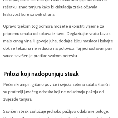
rešetku iznad tanjura kako bi cirkulacija zraka očuvala
hrskavost kore sa svih strana.
Upravo tijekom tog odmora možete iskoristiti vrijeme za
pripremu umaka od sokova iz tave. Deglazirajte vruću tavu s
malo crnog vina ili goveje juhe, dodajte žlicu maslaca i kuhajte
dok se tekućina ne reducira na polovicu. Taj jednostavan pan
sauce savršen je pratilac svakom odresku.
Prilozi koji nadopunjuju steak
Pečeni krumpir, grilano povrće i svježa zelena salata klasični
su pratitelji junećeg odreska koji ne oduzimaju pažnju od
zvijezde tanjura.
Savršen steak zaslužuje jednako pažljivo odabrane priloge.