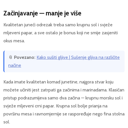
Začinjavanje — manje je više
Kvalitetan juneći odrezak treba samo krupnu sol i svježe
mljeveni papar, a sve ostalo je bonus koji ne smije zasjeniti
okus mesa.
📎
Povezano:
Kako sušiti gljive | Sušenje gljiva na različite
načine
Kada imate kvalitetan komad junetine, najgora stvar koju
možete učiniti jest zatrpati ga začinima i marinadama. Klasičan
pristup podrazumijeva samo dva začina — krupnu morsku sol i
svježe mljeveni crni papar. Krupna sol bolje prianja na
površinu mesa i ravnomjernije se raspoređuje nego fina stolna
sol.