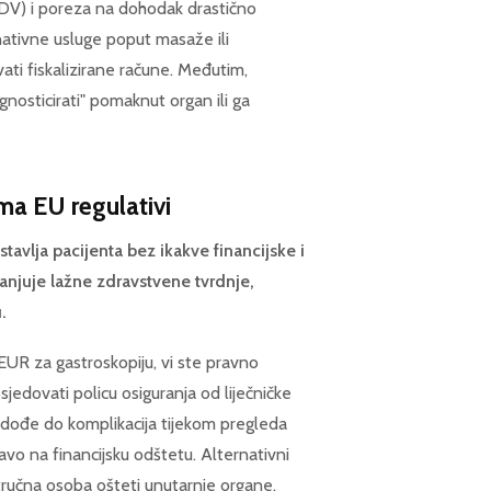
PDV) i poreza na dohodak drastično
nativne usluge poput masaže ili
avati fiskalizirane račune. Međutim,
nosticirati" pomaknut organ ili ga
ema EU regulativi
tavlja pacijenta bez ikakve financijske i
anjuje lažne zdravstvene tvrdnje,
.
 EUR za gastroskopiju, vi ste pravno
jedovati policu osiguranja od liječničke
o dođe do komplikacija tijekom pregleda
avo na financijsku odštetu. Alternativni
stručna osoba ošteti unutarnje organe,