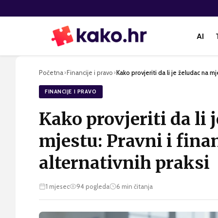
AI
Početna
Financije i pravo
Kako provjeriti da li je želudac na mj
›
›
FINANCIJE I PRAVO
Kako provjeriti da li 
mjestu: Pravni i finan
alternativnih praksi
1 mjesec
94
pogleda
6
min čitanja