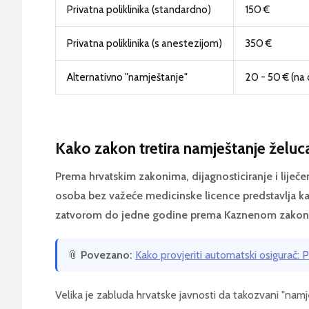
Privatna poliklinika (standardno)
150 €
Privatna poliklinika (s anestezijom)
350 €
Alternativno "namještanje"
20 - 50 € (na 
Kako zakon tretira namještanje želuc
Prema hrvatskim zakonima, dijagnosticiranje i liječ
osoba bez važeće medicinske licence predstavlja kaz
zatvorom do jedne godine prema Kaznenom zakon
📎
Povezano:
Kako provjeriti automatski osigurač: Pr
Velika je zabluda hrvatske javnosti da takozvani "namj