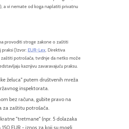
, a vi nemate od koga naplatiti privatnu
na provoditi stroge zakone o zaštiti
praksi [Izvor:
EUR-Lex
, Direktiva
 zaštiti potrošača, tvrdnje da netko može
dstavljaju kaznjivu zavaravajuću praksu.
ike želuca" putem društvenih mreža
ržavnog inspektorata.
om bez računa, gubite pravo na
 za zaštitu potrošača.
ekratne "tretmane" (npr. 5 dolazaka
 150 EUR - iznos za koji su mogli