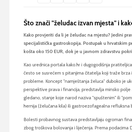
Što znači "želudac izvan mjesta" i kak
Kako provjeriti da li je želudac na mjestu? Jedini pra
specijalistička gastroskopija. Postupak u hrvatskim 
košta oko 150 EUR, dok je u javnom zdravstvu pok
Kao urednica portala kako.hr i dugogodišnja pratiteljic
često se susrećem s pitanjima čitatelja koji traže brza 
probleme. Koncept "namještanja želuca" duboko je ukor
perspektive prava i financija, predstavlja minsko polje
gledano, stanje koje narod naziva "spuštenim" ili "po
hernija (želučana kila) ili gastroezofagealna refluksna
Bolesti probavnog sustava predstavljaju ogroman fina
zbog troškova bolovanja i liječenja. Prema podacima D