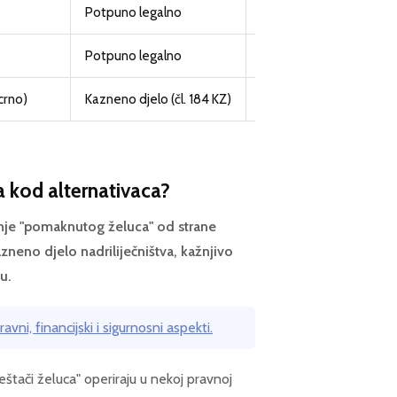
Potpuno legalno
Ne (vlastiti trošak)
Potpuno legalno
Ne (vlastiti trošak)
crno)
Kazneno djelo (čl. 184 KZ)
Ne (siva ekonomija)
a kod alternativaca?
enje "pomaknutog želuca" od strane
neno djelo nadriliječništva, kažnjivo
u.
avni, financijski i sigurnosni aspekti.
eštači želuca" operiraju u nekoj pravnoj