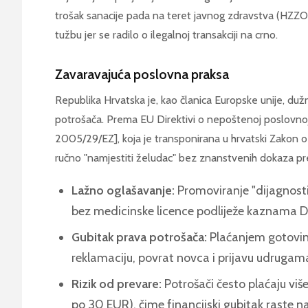
trošak sanacije pada na teret javnog zdravstva (HZZO)
tužbu jer se radilo o ilegalnoj transakciji na crno.
Zavaravajuća poslovna praksa
Republika Hrvatska je, kao članica Europske unije, duž
potrošača. Prema EU Direktivi o nepoštenoj poslovnoj 
2005/29/EZ], koja je transponirana u hrvatski Zakon o
ručno "namjestiti želudac" bez znanstvenih dokaza pre
Lažno oglašavanje:
Promoviranje "dijagnost
bez medicinske licence podliježe kaznama D
Gubitak prava potrošača:
Plaćanjem gotovin
reklamaciju, povrat novca i prijavu udrugama
Rizik od prevare:
Potrošači često plaćaju viš
po 30 EUR), čime financijski gubitak raste na