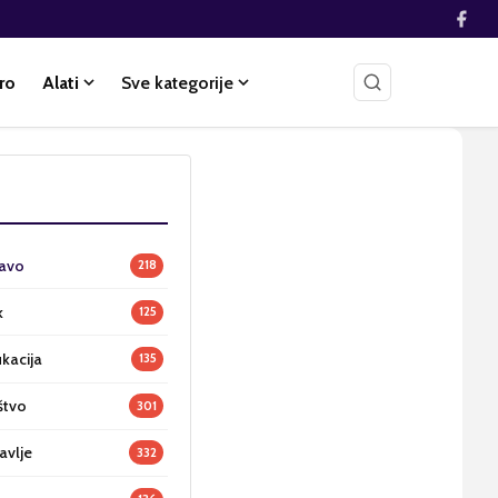
ro
Alati
Sve kategorije
ravo
218
k
125
ukacija
135
štvo
301
avlje
332