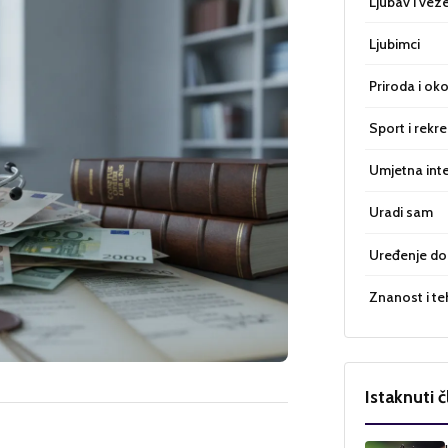
Ljubav i vez
Ljubimci
Priroda i oko
Sport i rekre
Umjetna inte
Uradi sam
Uređenje d
Znanost i te
Istaknuti č