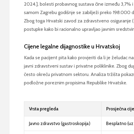
2024.], bolesti probavnog sustava čine između 3,7% i 
samom Zagrebu godišnje se zabilježi preko 198.000 dij
Zbog toga Hrvatski zavod za zdravstveno osiguranje (
postupke kako bi racionalno upravljao javnim sredstvi
Cijene legalne dijagnostike u Hrvatskoj
Kada se pacijent pita kako provjeriti da li je želudac n
javni zdravstveni sustav i privatne poliklinike. Zbog du
često okreću privatnom sektoru. Analiza tržišta pokazu
podložne poreznim propisima Republike Hrvatske.
Vrsta pregleda
Prosječna cij
Javno zdravstvo (gastroskopija)
Besplatno (uz