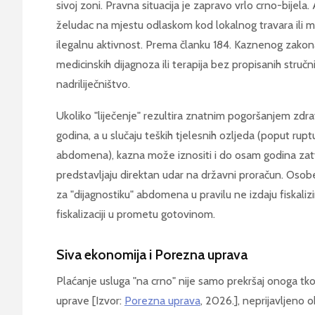
sivoj zoni. Pravna situacija je zapravo vrlo crno-bijela. 
želudac na mjestu odlaskom kod lokalnog travara ili ma
ilegalnu aktivnost. Prema članku 184. Kaznenog zakon
medicinskih dijagnoza ili terapija bez propisanih stručnih
nadriliječništvo.
Ukoliko "liječenje" rezultira znatnim pogoršanjem zdra
godina, a u slučaju teških tjelesnih ozljeda (poput rup
abdomena), kazna može iznositi i do osam godina zatv
predstavljaju direktan udar na državni proračun. Oso
za "dijagnostiku" abdomena u pravilu ne izdaju fiskaliz
fiskalizaciji u prometu gotovinom.
Siva ekonomija i Porezna uprava
Plaćanje usluga "na crno" nije samo prekršaj onoga t
uprave [Izvor:
Porezna uprava
, 2026.], neprijavljeno 