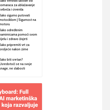
Kako tretirati ubode od
komaraca za ublažavanje
svrbeža i crvenila
Kako sigurno putovati
motociklom | Sigurnost na
motoru
Kako određenim
namirnicama pomoći svom
tijelu i zdravo živjeti
Kako pripremiti vrt za
proljeće nakon zime
Kako biti sretan?
Usredotoči se na svoje
snage, ne slabosti