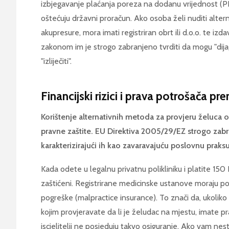
izbjegavanje plaćanja poreza na dodanu vrijednost (
oštećuju državni proračun. Ako osoba želi nuditi alter
akupresure, mora imati registriran obrt ili d.o.o. te izd
zakonom im je strogo zabranjeno tvrditi da mogu "dijag
"izliječiti".
Financijski rizici i prava potrošača pr
Korištenje alternativnih metoda za provjeru želuca os
pravne zaštite. EU Direktiva 2005/29/EZ strogo zabr
karakterizirajući ih kao zavaravajuću poslovnu praksu
Kada odete u legalnu privatnu polikliniku i platite 150
zaštićeni. Registrirane medicinske ustanove moraju pos
pogreške (malpractice insurance). To znači da, ukolik
kojim provjeravate da li je želudac na mjestu, imate pr
iscjelitelji ne posjeduju takvo osiguranje. Ako vam ne