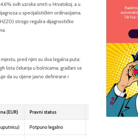
4,6% svih uzroka smrti u Hrvatskoj, a u
agnoza u specijalističkim ordinacijama.
HZZO) strogo regulira dijagnostičke
ma.
a mjestu, pred njim su dva legalna puta:
gih lista čekanja u bolnicama, građani se
je da su cijene jasno definirane i
ena (EUR)
Pravni status
Financijsko pokriće (
 uputnicu)
Potpuno legalno
Da