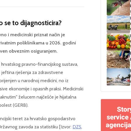
o se to dijagnosticira?
vno i medicinski priznat način je
privatnim poliklinikama u 2026. godini
riven obveznim osiguranjem.
a hrvatskog pravno-financijskog sustava,
i jeftina rješenja za zdravstvene
ijenjen u narodnoj medicini, no iz
 sive ekonomije i opasnih praksi. Medicinski
maknutim" želucem najčešće je hijatalna
 bolest (GERB).
ncijski teret za hrvatsko gospodarstvo
ržavnog zavoda za statistiku [Izvor:
DZS
,