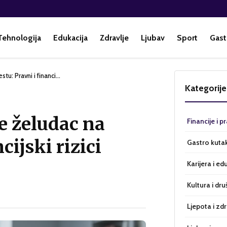
Tehnologija
Edukacija
Zdravlje
Ljubav
Sport
Gast
estu: Pravni i financi…
Kategorije
je želudac na
Financije i p
cijski rizici
Gastro kuta
Karijera i ed
Kultura i dru
Ljepota i zdr