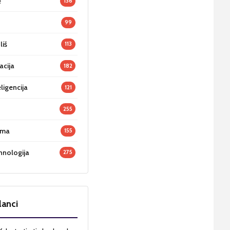
e
136
99
liš
113
acija
182
ligencija
121
255
oma
155
hnologija
275
lanci